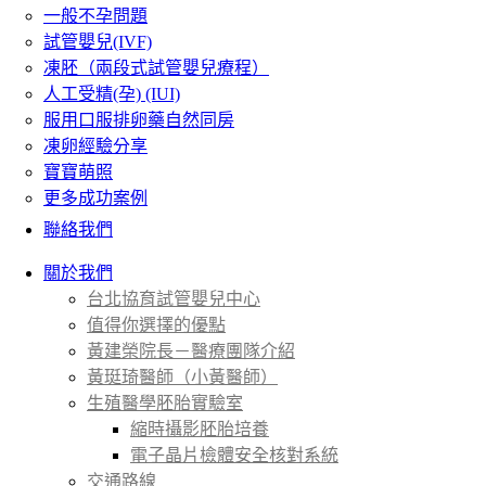
一般不孕問題
試管嬰兒(IVF)
凍胚（兩段式試管嬰兒療程）
人工受精(孕) (IUI)
服用口服排卵藥自然同房
凍卵經驗分享
寶寶萌照
更多成功案例
聯絡我們
關於我們
台北協育試管嬰兒中心
值得你選擇的優點
黃建榮院長－醫療團隊介紹
黃珽琦醫師（小黃醫師）
生殖醫學胚胎實驗室
縮時攝影胚胎培養
電子晶片檢體安全核對系統
交通路線