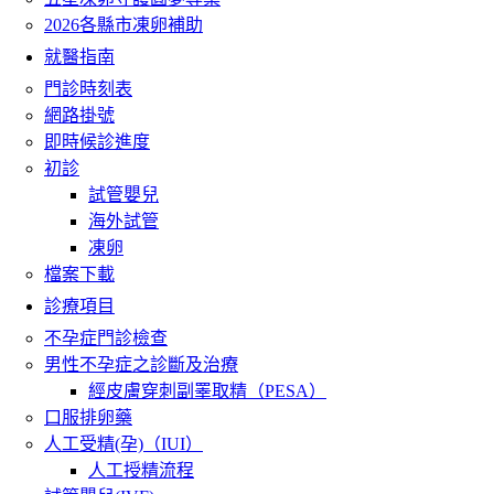
2026各縣市凍卵補助
就醫指南
門診時刻表
網路掛號
即時候診進度
初診
試管嬰兒
海外試管
凍卵
檔案下載
診療項目
不孕症門診檢查
男性不孕症之診斷及治療
經皮膚穿刺副睪取精（PESA）
口服排卵藥
人工受精(孕)（IUI）
人工授精流程