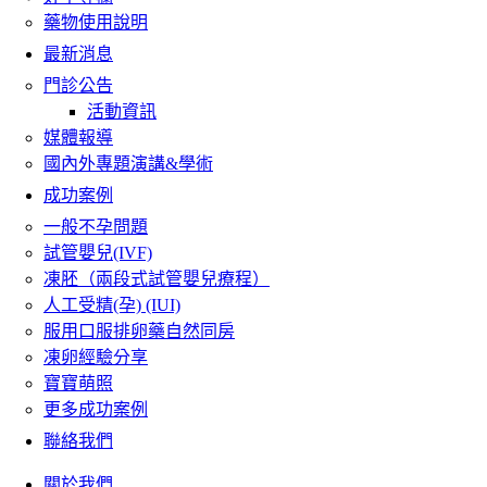
藥物使用說明
最新消息
門診公告
活動資訊
媒體報導
國內外專題演講&學術
成功案例
一般不孕問題
試管嬰兒(IVF)
凍胚（兩段式試管嬰兒療程）
人工受精(孕) (IUI)
服用口服排卵藥自然同房
凍卵經驗分享
寶寶萌照
更多成功案例
聯絡我們
關於我們