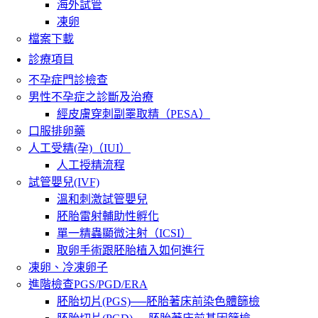
海外試管
凍卵
檔案下載
診療項目
不孕症門診檢查
男性不孕症之診斷及治療
經皮膚穿刺副睪取精（PESA）
口服排卵藥
人工受精(孕)（IUI）
人工授精流程
試管嬰兒(IVF)
溫和刺激試管嬰兒
胚胎雷射輔助性孵化
單一精蟲顯微注射（ICSI）
取卵手術跟胚胎植入如何進行
凍卵、冷凍卵子
進階檢查PGS/PGD/ERA
胚胎切片(PGS)──胚胎著床前染色體篩檢