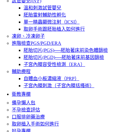
試管嬰兒(IVF)
溫和刺激試管嬰兒
胚胎雷射輔助性孵化
單一精蟲顯微注射（ICSI）
取卵手術跟胚胎植入如何進行
凍卵、冷凍卵子
進階檢查PGS/PGD/ERA
胚胎切片(PGS)──胚胎著床前染色體篩檢
胚胎切片(PGD)──胚胎著床前基因篩檢
子宮內膜容受性檢測（ERA）
輔助療程
自體血小板濃縮液（PRP）
子宮內膜刺激（子宮內膜括搔術）
衛教專欄
備孕懶人包
不孕檢查評估
口服排卵藥治療
取卵植入手術如何進行
好孕專欄