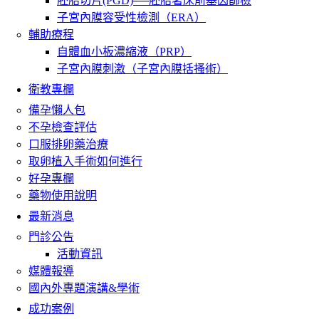
胚胎切片(PGD)──胚胎著床前基因篩檢
子宮內膜容受性檢測（ERA）
輔助療程
自體血小板濃縮液（PRP）
子宮內膜刺激（子宮內膜括搔術）
衛教專欄
備孕懶人包
不孕檢查評估
口服排卵藥治療
取卵植入手術如何進行
好孕專欄
藥物使用說明
最新消息
門診公告
活動資訊
媒體報導
國內外專題演講&學術
成功案例