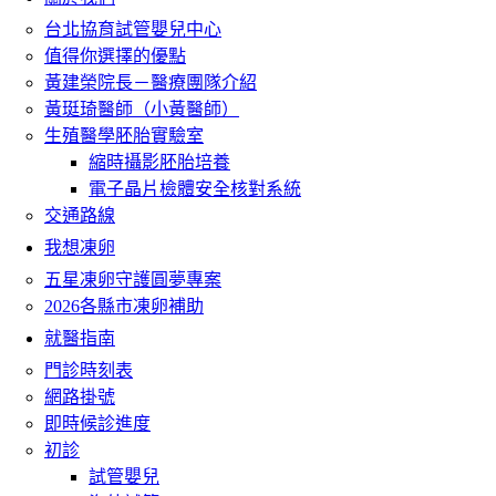
台北協育試管嬰兒中心
值得你選擇的優點
黃建榮院長－醫療團隊介紹
黃珽琦醫師（小黃醫師）
生殖醫學胚胎實驗室
縮時攝影胚胎培養
電子晶片檢體安全核對系統
交通路線
我想凍卵
五星凍卵守護圓夢專案
2026各縣市凍卵補助
就醫指南
門診時刻表
網路掛號
即時候診進度
初診
試管嬰兒