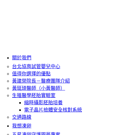
關於我們
台北協育試管嬰兒中心
值得你選擇的優點
黃建榮院長－醫療團隊介紹
黃珽琦醫師（小黃醫師）
生殖醫學胚胎實驗室
縮時攝影胚胎培養
電子晶片檢體安全核對系統
交通路線
我想凍卵
五星凍卵守護圓夢專案