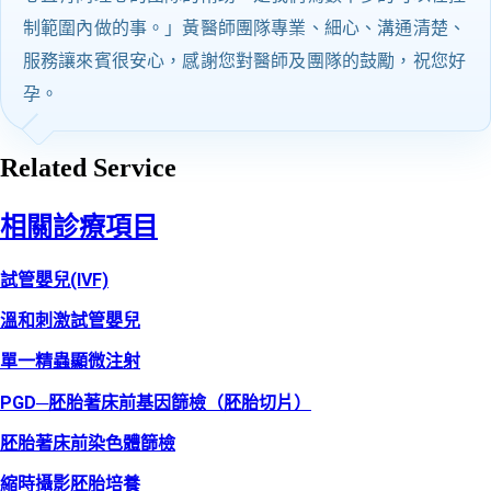
制範圍內做的事。」黃醫師團隊專業、細心、溝通清楚、
服務讓來賓很安心，感謝您對醫師及團隊的鼓勵，祝您好
孕。
Related Service
相關診療項目
試管嬰兒(IVF)
溫和刺激試管嬰兒
單一精蟲顯微注射
PGD─胚胎著床前基因篩檢（胚胎切片）
胚胎著床前染色體篩檢
縮時攝影胚胎培養