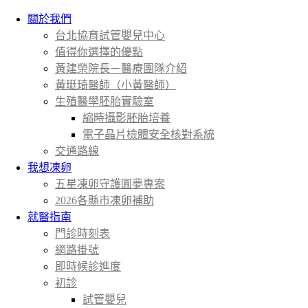
關於我們
台北協育試管嬰兒中心
值得你選擇的優點
黃建榮院長－醫療團隊介紹
黃珽琦醫師（小黃醫師）
生殖醫學胚胎實驗室
縮時攝影胚胎培養
電子晶片檢體安全核對系統
交通路線
我想凍卵
五星凍卵守護圓夢專案
2026各縣市凍卵補助
就醫指南
門診時刻表
網路掛號
即時候診進度
初診
試管嬰兒