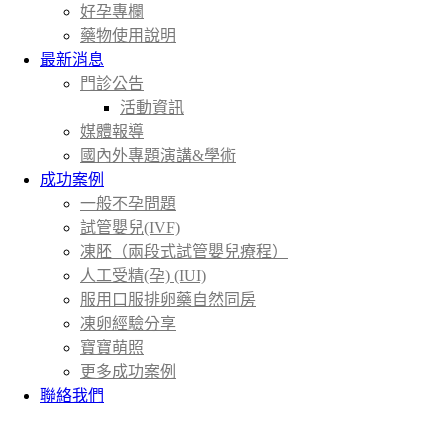
好孕專欄
藥物使用說明
最新消息
門診公告
活動資訊
媒體報導
國內外專題演講&學術
成功案例
一般不孕問題
試管嬰兒(IVF)
凍胚（兩段式試管嬰兒療程）
人工受精(孕) (IUI)
服用口服排卵藥自然同房
凍卵經驗分享
寶寶萌照
更多成功案例
聯絡我們