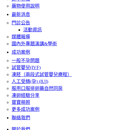
藥物使用說明
最新消息
門診公告
活動資訊
媒體報導
國內外專題演講&學術
成功案例
一般不孕問題
試管嬰兒(IVF)
凍胚（兩段式試管嬰兒療程）
人工受精(孕) (IUI)
服用口服排卵藥自然同房
凍卵經驗分享
寶寶萌照
更多成功案例
聯絡我們
關於我們