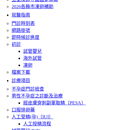
2026各縣市凍卵補助
就醫指南
門診時刻表
網路掛號
即時候診進度
初診
試管嬰兒
海外試管
凍卵
檔案下載
診療項目
不孕症門診檢查
男性不孕症之診斷及治療
經皮膚穿刺副睪取精（PESA）
口服排卵藥
人工受精(孕)（IUI）
人工授精流程