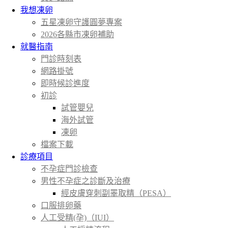
我想凍卵
五星凍卵守護圓夢專案
2026各縣市凍卵補助
就醫指南
門診時刻表
網路掛號
即時候診進度
初診
試管嬰兒
海外試管
凍卵
檔案下載
診療項目
不孕症門診檢查
男性不孕症之診斷及治療
經皮膚穿刺副睪取精（PESA）
口服排卵藥
人工受精(孕)（IUI）