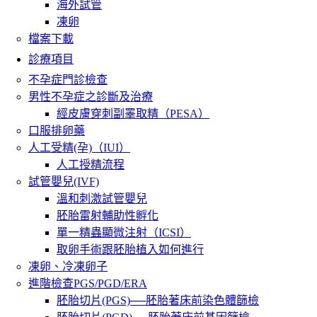
海外試管
凍卵
檔案下載
診療項目
不孕症門診檢查
男性不孕症之診斷及治療
經皮膚穿刺副睪取精（PESA）
口服排卵藥
人工受精(孕)（IUI）
人工授精流程
試管嬰兒(IVF)
溫和刺激試管嬰兒
胚胎雷射輔助性孵化
單一精蟲顯微注射（ICSI）
取卵手術跟胚胎植入如何進行
凍卵、冷凍卵子
進階檢查PGS/PGD/ERA
胚胎切片(PGS)──胚胎著床前染色體篩檢