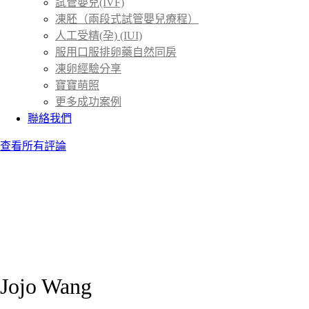
試管嬰兒(IVF)
凍胚（兩段式試管嬰兒療程）
人工受精(孕) (IUI)
服用口服排卵藥自然同房
凍卵經驗分享
寶寶萌照
更多成功案例
聯絡我們
查看所有評論
Jojo Wang