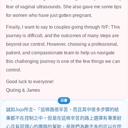
fear of vaginal ultrasounds. She also gave me some tips
for women who have just gotten pregnant.
Finally, I want to say to couples going through IVF: This
journey is difficult, and the outcomes of many steps are
beyond our control. However, choosing a professional,
patient, and compassionate team to help us navigate
this challenging journey is one of the few things we can
control.
Good luck to everyone!
Qiuting & James
誠如Jojo所言~「這條路很辛苦，而且其中很多步驟的結
果都不在控制之中。但是在這條辛苦的路上選擇有專業耐
心且有同理心的團隊的幫助，是我們為數不多的可以在控