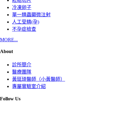
胚胎切片
冷凍卵子
單一精蟲顯微注射
人工受精(孕)
不孕症檢查
MORE...
About
診所簡介
醫療團隊
黃珽琦醫師（小黃醫師）
專屬實驗室介紹
Follow Us