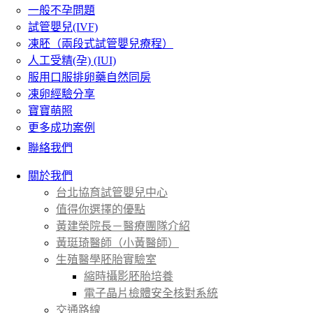
一般不孕問題
試管嬰兒(IVF)
凍胚（兩段式試管嬰兒療程）
人工受精(孕) (IUI)
服用口服排卵藥自然同房
凍卵經驗分享
寶寶萌照
更多成功案例
聯絡我們
關於我們
台北協育試管嬰兒中心
值得你選擇的優點
黃建榮院長－醫療團隊介紹
黃珽琦醫師（小黃醫師）
生殖醫學胚胎實驗室
縮時攝影胚胎培養
電子晶片檢體安全核對系統
交通路線