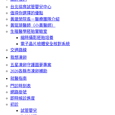
台北協育試管嬰兒中心
值得你選擇的優點
黃建榮院長－醫療團隊介紹
黃珽琦醫師（小黃醫師）
生殖醫學胚胎實驗室
縮時攝影胚胎培養
電子晶片檢體安全核對系統
交通路線
我想凍卵
五星凍卵守護圓夢專案
2026各縣市凍卵補助
就醫指南
門診時刻表
網路掛號
即時候診進度
初診
試管嬰兒