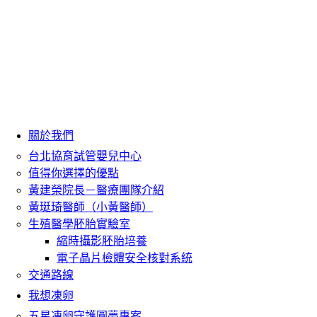
關於我們
台北協育試管嬰兒中心
值得你選擇的優點
黃建榮院長－醫療團隊介紹
黃珽琦醫師（小黃醫師）
生殖醫學胚胎實驗室
縮時攝影胚胎培養
電子晶片檢體安全核對系統
交通路線
我想凍卵
五星凍卵守護圓夢專案