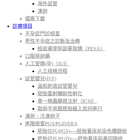
海外試管
凍卵
檔案下載
診療項目
不孕症門診檢查
男性不孕症之診斷及治療
經皮膚穿刺副睪取精（PESA）
口服排卵藥
人工受精(孕)（IUI）
人工授精流程
試管嬰兒(IVF)
溫和刺激試管嬰兒
胚胎雷射輔助性孵化
單一精蟲顯微注射（ICSI）
取卵手術跟胚胎植入如何進行
凍卵、冷凍卵子
進階檢查PGS/PGD/ERA
胚胎切片(PGS)──胚胎著床前染色體篩檢
胚胎切片(PGD)──胚胎著床前基因篩檢