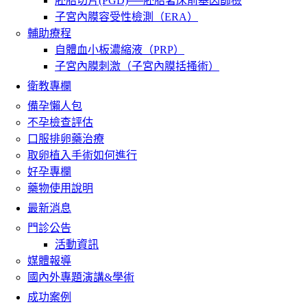
胚胎切片(PGD)──胚胎著床前基因篩檢
子宮內膜容受性檢測（ERA）
輔助療程
自體血小板濃縮液（PRP）
子宮內膜刺激（子宮內膜括搔術）
衛教專欄
備孕懶人包
不孕檢查評估
口服排卵藥治療
取卵植入手術如何進行
好孕專欄
藥物使用說明
最新消息
門診公告
活動資訊
媒體報導
國內外專題演講&學術
成功案例