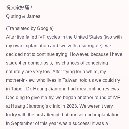
祝大家好運！
Qiuting & James
(Translated by Google)
After five failed IVF cycles in the United States (two with
my own implantation and two with a surrogate), we
decided not to continue trying. However, because I have
stage 4 endometriosis, my chances of conceiving
naturally are very low. After trying for a while, my
mother-in-law, who lives in Taiwan, told us we could try
in Taipei. Dr. Huang Jianrong had great online reviews.
Deciding to give it a try, we began another round of IVF
at Huang Jianrong’s clinic in 2023. We weren’t very
lucky with the first attempt, but our second implantation
in September of this year was a success! It was a