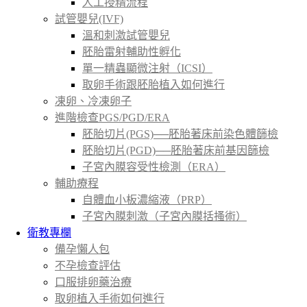
人工授精流程
試管嬰兒(IVF)
溫和刺激試管嬰兒
胚胎雷射輔助性孵化
單一精蟲顯微注射（ICSI）
取卵手術跟胚胎植入如何進行
凍卵、冷凍卵子
進階檢查PGS/PGD/ERA
胚胎切片(PGS)──胚胎著床前染色體篩檢
胚胎切片(PGD)──胚胎著床前基因篩檢
子宮內膜容受性檢測（ERA）
輔助療程
自體血小板濃縮液（PRP）
子宮內膜刺激（子宮內膜括搔術）
衛教專欄
備孕懶人包
不孕檢查評估
口服排卵藥治療
取卵植入手術如何進行