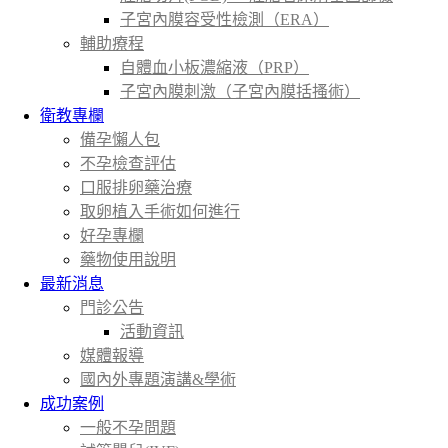
子宮內膜容受性檢測（ERA）
輔助療程
自體血小板濃縮液（PRP）
子宮內膜刺激（子宮內膜括搔術）
衛教專欄
備孕懶人包
不孕檢查評估
口服排卵藥治療
取卵植入手術如何進行
好孕專欄
藥物使用說明
最新消息
門診公告
活動資訊
媒體報導
國內外專題演講&學術
成功案例
一般不孕問題