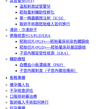
試管嬰兒(IVF)
溫和刺激試管嬰兒
胚胎雷射輔助性孵化
單一精蟲顯微注射（ICSI）
取卵手術跟胚胎植入如何進行
凍卵、冷凍卵子
進階檢查PGS/PGD/ERA
胚胎切片(PGS)──胚胎著床前染色體篩檢
胚胎切片(PGD)──胚胎著床前基因篩檢
子宮內膜容受性檢測（ERA）
輔助療程
自體血小板濃縮液（PRP）
子宮內膜刺激（子宮內膜括搔術）
衛教專欄
備孕懶人包
不孕檢查評估
口服排卵藥治療
取卵植入手術如何進行
好孕專欄