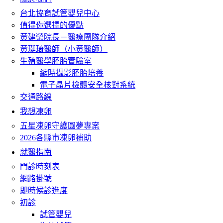
台北協育試管嬰兒中心
值得你選擇的優點
黃建榮院長－醫療團隊介紹
黃珽琦醫師（小黃醫師）
生殖醫學胚胎實驗室
縮時攝影胚胎培養
電子晶片檢體安全核對系統
交通路線
我想凍卵
五星凍卵守護圓夢專案
2026各縣市凍卵補助
就醫指南
門診時刻表
網路掛號
即時候診進度
初診
試管嬰兒