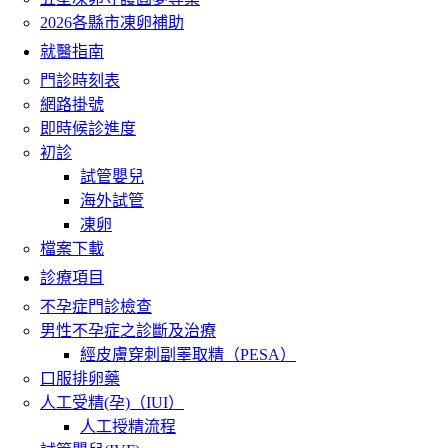
2026各縣市凍卵補助
就醫指南
門診時刻表
網路掛號
即時候診進度
初診
試管嬰兒
海外試管
凍卵
檔案下載
診療項目
不孕症門診檢查
男性不孕症之診斷及治療
經皮膚穿刺副睪取精（PESA）
口服排卵藥
人工受精(孕)（IUI）
人工授精流程