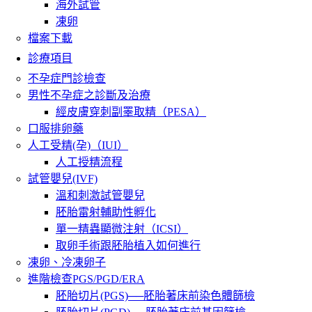
海外試管
凍卵
檔案下載
診療項目
不孕症門診檢查
男性不孕症之診斷及治療
經皮膚穿刺副睪取精（PESA）
口服排卵藥
人工受精(孕)（IUI）
人工授精流程
試管嬰兒(IVF)
溫和刺激試管嬰兒
胚胎雷射輔助性孵化
單一精蟲顯微注射（ICSI）
取卵手術跟胚胎植入如何進行
凍卵、冷凍卵子
進階檢查PGS/PGD/ERA
胚胎切片(PGS)──胚胎著床前染色體篩檢