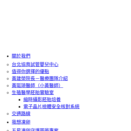
關於我們
台北協育試管嬰兒中心
值得你選擇的優點
黃建榮院長－醫療團隊介紹
黃珽琦醫師（小黃醫師）
生殖醫學胚胎實驗室
縮時攝影胚胎培養
電子晶片檢體安全核對系統
交通路線
我想凍卵
五星凍卵守護圓夢專案