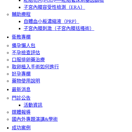
胚胎切片(PGD)──胚胎著床前基因篩檢
子宮內膜容受性檢測（ERA）
輔助療程
自體血小板濃縮液（PRP）
子宮內膜刺激（子宮內膜括搔術）
衛教專欄
備孕懶人包
不孕檢查評估
口服排卵藥治療
取卵植入手術如何進行
好孕專欄
藥物使用說明
最新消息
門診公告
活動資訊
媒體報導
國內外專題演講&學術
成功案例