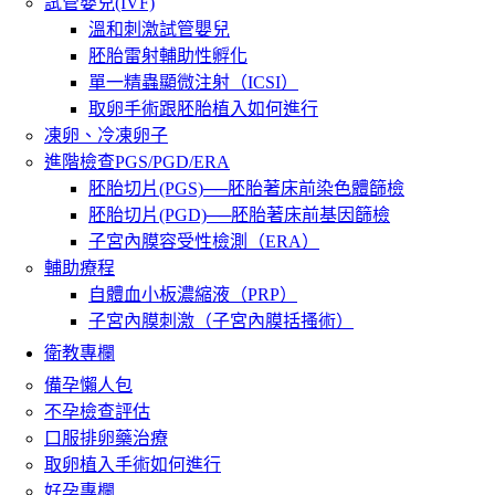
試管嬰兒(IVF)
溫和刺激試管嬰兒
胚胎雷射輔助性孵化
單一精蟲顯微注射（ICSI）
取卵手術跟胚胎植入如何進行
凍卵、冷凍卵子
進階檢查PGS/PGD/ERA
胚胎切片(PGS)──胚胎著床前染色體篩檢
胚胎切片(PGD)──胚胎著床前基因篩檢
子宮內膜容受性檢測（ERA）
輔助療程
自體血小板濃縮液（PRP）
子宮內膜刺激（子宮內膜括搔術）
衛教專欄
備孕懶人包
不孕檢查評估
口服排卵藥治療
取卵植入手術如何進行
好孕專欄