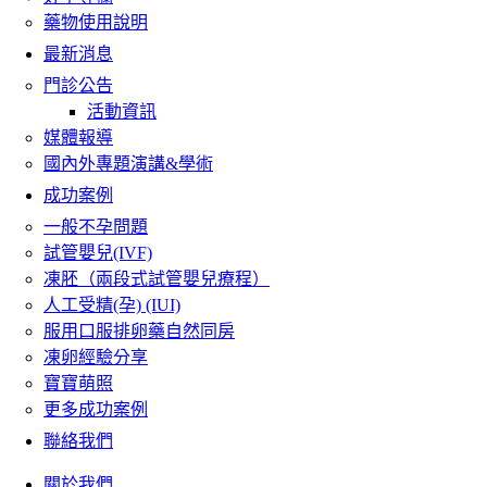
藥物使用說明
最新消息
門診公告
活動資訊
媒體報導
國內外專題演講&學術
成功案例
一般不孕問題
試管嬰兒(IVF)
凍胚（兩段式試管嬰兒療程）
人工受精(孕) (IUI)
服用口服排卵藥自然同房
凍卵經驗分享
寶寶萌照
更多成功案例
聯絡我們
關於我們