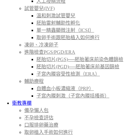
人工授精流程
試管嬰兒(IVF)
溫和刺激試管嬰兒
胚胎雷射輔助性孵化
單一精蟲顯微注射（ICSI）
取卵手術跟胚胎植入如何進行
凍卵、冷凍卵子
進階檢查PGS/PGD/ERA
胚胎切片(PGS)──胚胎著床前染色體篩檢
胚胎切片(PGD)──胚胎著床前基因篩檢
子宮內膜容受性檢測（ERA）
輔助療程
自體血小板濃縮液（PRP）
子宮內膜刺激（子宮內膜括搔術）
衛教專欄
備孕懶人包
不孕檢查評估
口服排卵藥治療
取卵植入手術如何進行