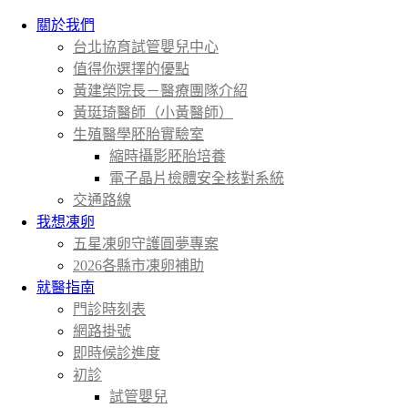
關於我們
台北協育試管嬰兒中心
值得你選擇的優點
黃建榮院長－醫療團隊介紹
黃珽琦醫師（小黃醫師）
生殖醫學胚胎實驗室
縮時攝影胚胎培養
電子晶片檢體安全核對系統
交通路線
我想凍卵
五星凍卵守護圓夢專案
2026各縣市凍卵補助
就醫指南
門診時刻表
網路掛號
即時候診進度
初診
試管嬰兒