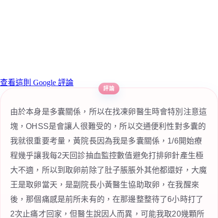
查看這則 Google 評論
由於本身是多囊關係，所以在找凍卵醫生時會特別注意這
塊，OHSS是會讓人很難受的，所以交通便利性對多囊的
我就很重要考量，黃院長因為我是多囊關係，1/6開始療
程幾乎讓我每2天回診抽血監控數值避免打排卵針產生極
大不適，所以到取卵前除了肚子脹脹外其他都還好，大魔
王是取卵當天，是副院長小黃醫生協助取卵，在我醒來
後，那個痛感是前所未有的，在那邊整整待了6小時打了
2次止痛才回家，但醫生說因人而異，可能我取20幾顆所