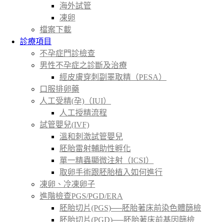
海外試管
凍卵
檔案下載
診療項目
不孕症門診檢查
男性不孕症之診斷及治療
經皮膚穿刺副睪取精（PESA）
口服排卵藥
人工受精(孕)（IUI）
人工授精流程
試管嬰兒(IVF)
溫和刺激試管嬰兒
胚胎雷射輔助性孵化
單一精蟲顯微注射（ICSI）
取卵手術跟胚胎植入如何進行
凍卵、冷凍卵子
進階檢查PGS/PGD/ERA
胚胎切片(PGS)──胚胎著床前染色體篩檢
胚胎切片(PGD)──胚胎著床前基因篩檢