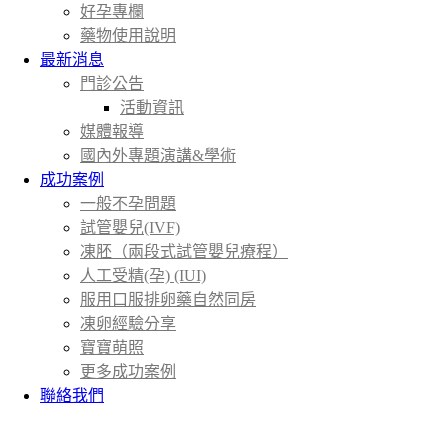
好孕專欄
藥物使用說明
最新消息
門診公告
活動資訊
媒體報導
國內外專題演講&學術
成功案例
一般不孕問題
試管嬰兒(IVF)
凍胚（兩段式試管嬰兒療程）
人工受精(孕) (IUI)
服用口服排卵藥自然同房
凍卵經驗分享
寶寶萌照
更多成功案例
聯絡我們