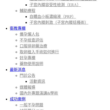
子宮內膜容受性檢測（ERA）
輔助療程
自體血小板濃縮液（PRP）
子宮內膜刺激（子宮內膜括搔術）
衛教專欄
備孕懶人包
不孕檢查評估
口服排卵藥治療
取卵植入手術如何進行
好孕專欄
藥物使用說明
最新消息
門診公告
活動資訊
媒體報導
國內外專題演講&學術
成功案例
一般不孕問題