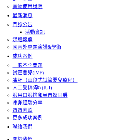
藥物使用說明
最新消息
門診公告
活動資訊
媒體報導
國內外專題演講&學術
成功案例
一般不孕問題
試管嬰兒(IVF)
凍胚（兩段式試管嬰兒療程）
人工受精(孕) (IUI)
服用口服排卵藥自然同房
凍卵經驗分享
寶寶萌照
更多成功案例
聯絡我們
關於我們