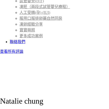
試管嬰兒(IVF)
凍胚（兩段式試管嬰兒療程）
人工受精(孕) (IUI)
服用口服排卵藥自然同房
凍卵經驗分享
寶寶萌照
更多成功案例
聯絡我們
查看所有評論
Natalie chung