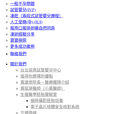
一般不孕問題
試管嬰兒(IVF)
凍胚（兩段式試管嬰兒療程）
人工受精(孕) (IUI)
服用口服排卵藥自然同房
凍卵經驗分享
寶寶萌照
更多成功案例
聯絡我們
關於我們
台北協育試管嬰兒中心
值得你選擇的優點
黃建榮院長－醫療團隊介紹
黃珽琦醫師（小黃醫師）
生殖醫學胚胎實驗室
縮時攝影胚胎培養
電子晶片檢體安全核對系統
交通路線