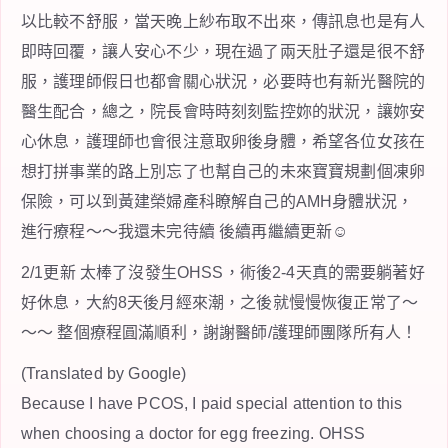
以比較不舒服，當天晚上紗布取不出來，傳訊息也是有人
即時回覆，讓人安心不少，現在過了兩天肚子還是很不舒
服，護理師假日也都會關心狀況，必要時也有新光醫院的
醫生配合，總之，院長會時時刻刻監控妳的狀況，讓妳安
心休息，護理師也會很注意取卵後身體，希望各位女孩在
想打拼事業的路上別忘了也幫自己的未來寶寶規劃個凍卵
保險，可以到黃建榮婦產科瞭解自己的AMH身體狀況，
進行療程～～我還未完待續 後續再繼續更新☺️
2/1更新 太棒了沒發生OHSS，術後2-4天真的需要躺著好
好休息，大約8天後月經來潮，之後就慢慢恢復正常了～
～～ 整個療程圓滿順利，謝謝醫師/護理師團隊所有人！
(Translated by Google)
Because I have PCOS, I paid special attention to this
when choosing a doctor for egg freezing. OHSS