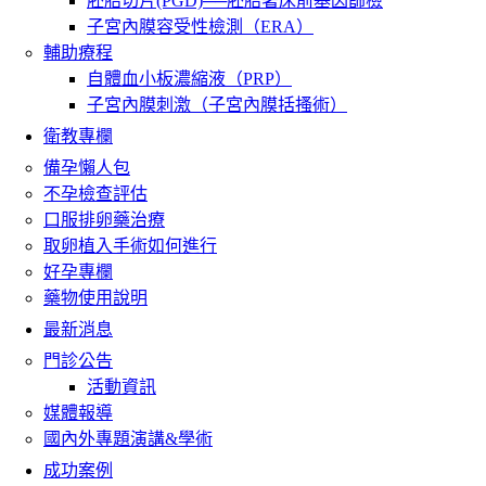
胚胎切片(PGD)──胚胎著床前基因篩檢
子宮內膜容受性檢測（ERA）
輔助療程
自體血小板濃縮液（PRP）
子宮內膜刺激（子宮內膜括搔術）
衛教專欄
備孕懶人包
不孕檢查評估
口服排卵藥治療
取卵植入手術如何進行
好孕專欄
藥物使用說明
最新消息
門診公告
活動資訊
媒體報導
國內外專題演講&學術
成功案例