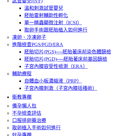
試管嬰兒(IVF)
溫和刺激試管嬰兒
胚胎雷射輔助性孵化
單一精蟲顯微注射（ICSI）
取卵手術跟胚胎植入如何進行
凍卵、冷凍卵子
進階檢查PGS/PGD/ERA
胚胎切片(PGS)──胚胎著床前染色體篩檢
胚胎切片(PGD)──胚胎著床前基因篩檢
子宮內膜容受性檢測（ERA）
輔助療程
自體血小板濃縮液（PRP）
子宮內膜刺激（子宮內膜括搔術）
衛教專欄
備孕懶人包
不孕檢查評估
口服排卵藥治療
取卵植入手術如何進行
好孕專欄