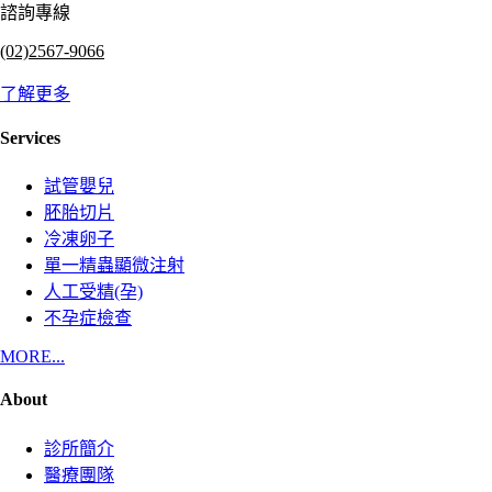
諮詢專線
(02)2567-9066
了解更多
Services
試管嬰兒
胚胎切片
冷凍卵子
單一精蟲顯微注射
人工受精(孕)
不孕症檢查
MORE...
About
診所簡介
醫療團隊