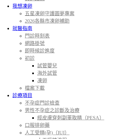
我想凍卵
五星凍卵守護圓夢專案
2026各縣市凍卵補助
就醫指南
門診時刻表
網路掛號
即時候診進度
初診
試管嬰兒
海外試管
凍卵
檔案下載
診療項目
不孕症門診檢查
男性不孕症之診斷及治療
經皮膚穿刺副睪取精（PESA）
口服排卵藥
人工受精(孕)（IUI）