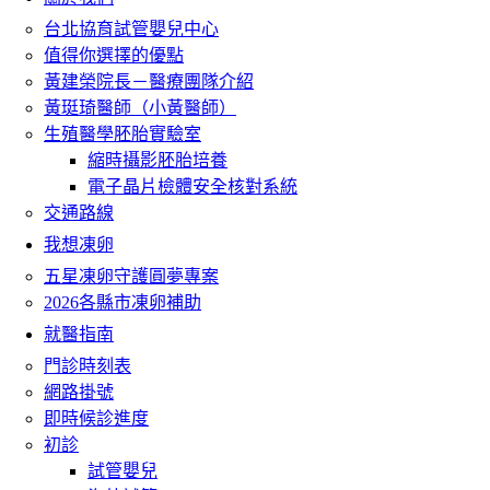
台北協育試管嬰兒中心
值得你選擇的優點
黃建榮院長－醫療團隊介紹
黃珽琦醫師（小黃醫師）
生殖醫學胚胎實驗室
縮時攝影胚胎培養
電子晶片檢體安全核對系統
交通路線
我想凍卵
五星凍卵守護圓夢專案
2026各縣市凍卵補助
就醫指南
門診時刻表
網路掛號
即時候診進度
初診
試管嬰兒