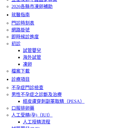
2026各縣市凍卵補助
就醫指南
門診時刻表
網路掛號
即時候診進度
初診
試管嬰兒
海外試管
凍卵
檔案下載
診療項目
不孕症門診檢查
男性不孕症之診斷及治療
經皮膚穿刺副睪取精（PESA）
口服排卵藥
人工受精(孕)（IUI）
人工授精流程