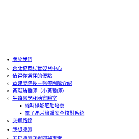
關於我們
台北協育試管嬰兒中心
值得你選擇的優點
黃建榮院長－醫療團隊介紹
黃珽琦醫師（小黃醫師）
生殖醫學胚胎實驗室
縮時攝影胚胎培養
電子晶片檢體安全核對系統
交通路線
我想凍卵
五星凍卵守護圓夢專案