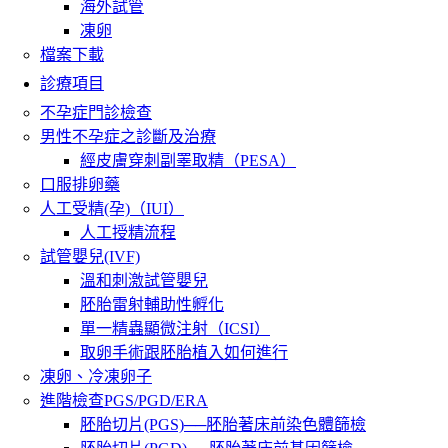
海外試管
凍卵
檔案下載
診療項目
不孕症門診檢查
男性不孕症之診斷及治療
經皮膚穿刺副睪取精（PESA）
口服排卵藥
人工受精(孕)（IUI）
人工授精流程
試管嬰兒(IVF)
溫和刺激試管嬰兒
胚胎雷射輔助性孵化
單一精蟲顯微注射（ICSI）
取卵手術跟胚胎植入如何進行
凍卵、冷凍卵子
進階檢查PGS/PGD/ERA
胚胎切片(PGS)──胚胎著床前染色體篩檢