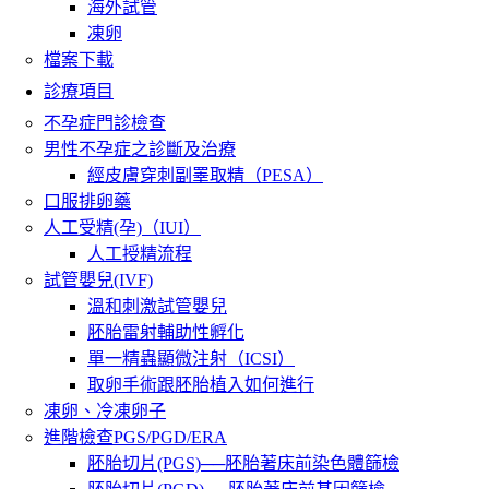
海外試管
凍卵
檔案下載
診療項目
不孕症門診檢查
男性不孕症之診斷及治療
經皮膚穿刺副睪取精（PESA）
口服排卵藥
人工受精(孕)（IUI）
人工授精流程
試管嬰兒(IVF)
溫和刺激試管嬰兒
胚胎雷射輔助性孵化
單一精蟲顯微注射（ICSI）
取卵手術跟胚胎植入如何進行
凍卵、冷凍卵子
進階檢查PGS/PGD/ERA
胚胎切片(PGS)──胚胎著床前染色體篩檢