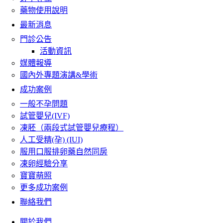
藥物使用說明
最新消息
門診公告
活動資訊
媒體報導
國內外專題演講&學術
成功案例
一般不孕問題
試管嬰兒(IVF)
凍胚（兩段式試管嬰兒療程）
人工受精(孕) (IUI)
服用口服排卵藥自然同房
凍卵經驗分享
寶寶萌照
更多成功案例
聯絡我們
關於我們