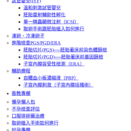
試管嬰兒(IVF)
溫和刺激試管嬰兒
胚胎雷射輔助性孵化
單一精蟲顯微注射（ICSI）
取卵手術跟胚胎植入如何進行
凍卵、冷凍卵子
進階檢查PGS/PGD/ERA
胚胎切片(PGS)──胚胎著床前染色體篩檢
胚胎切片(PGD)──胚胎著床前基因篩檢
子宮內膜容受性檢測（ERA）
輔助療程
自體血小板濃縮液（PRP）
子宮內膜刺激（子宮內膜括搔術）
衛教專欄
備孕懶人包
不孕檢查評估
口服排卵藥治療
取卵植入手術如何進行
好孕專欄