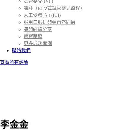
試管嬰兒(IVF)
凍胚（兩段式試管嬰兒療程）
人工受精(孕) (IUI)
服用口服排卵藥自然同房
凍卵經驗分享
寶寶萌照
更多成功案例
聯絡我們
查看所有評論
李金金