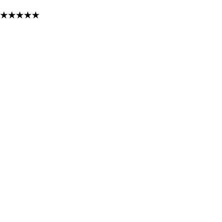
★
★
★
★
★