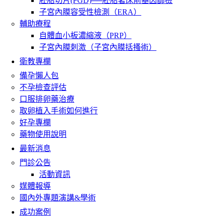
胚胎切片(PGD)──胚胎著床前基因篩檢
子宮內膜容受性檢測（ERA）
輔助療程
自體血小板濃縮液（PRP）
子宮內膜刺激（子宮內膜括搔術）
衛教專欄
備孕懶人包
不孕檢查評估
口服排卵藥治療
取卵植入手術如何進行
好孕專欄
藥物使用說明
最新消息
門診公告
活動資訊
媒體報導
國內外專題演講&學術
成功案例