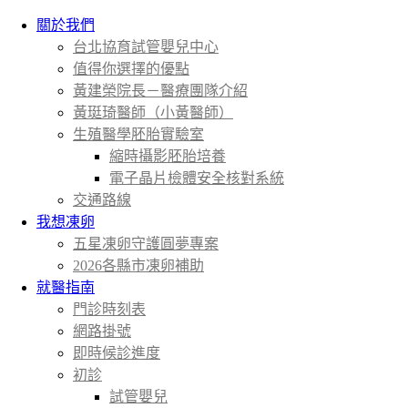
關於我們
台北協育試管嬰兒中心
值得你選擇的優點
黃建榮院長－醫療團隊介紹
黃珽琦醫師（小黃醫師）
生殖醫學胚胎實驗室
縮時攝影胚胎培養
電子晶片檢體安全核對系統
交通路線
我想凍卵
五星凍卵守護圓夢專案
2026各縣市凍卵補助
就醫指南
門診時刻表
網路掛號
即時候診進度
初診
試管嬰兒