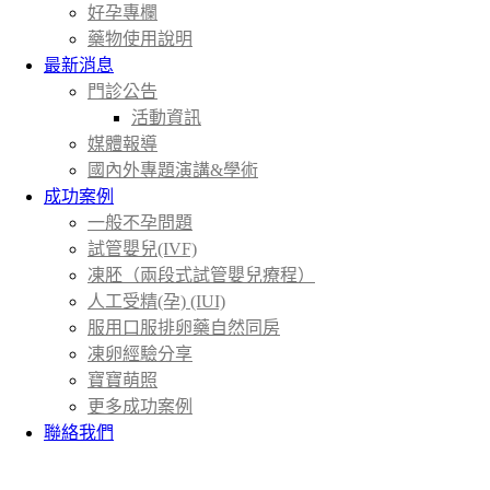
好孕專欄
藥物使用說明
最新消息
門診公告
活動資訊
媒體報導
國內外專題演講&學術
成功案例
一般不孕問題
試管嬰兒(IVF)
凍胚（兩段式試管嬰兒療程）
人工受精(孕) (IUI)
服用口服排卵藥自然同房
凍卵經驗分享
寶寶萌照
更多成功案例
聯絡我們