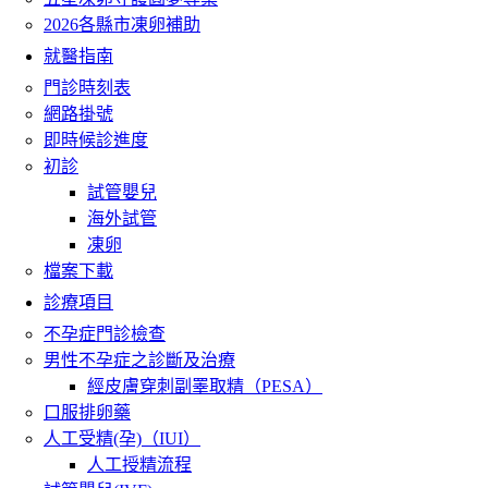
2026各縣市凍卵補助
就醫指南
門診時刻表
網路掛號
即時候診進度
初診
試管嬰兒
海外試管
凍卵
檔案下載
診療項目
不孕症門診檢查
男性不孕症之診斷及治療
經皮膚穿刺副睪取精（PESA）
口服排卵藥
人工受精(孕)（IUI）
人工授精流程