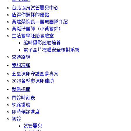
台北協育試管嬰兒中心
值得你選擇的優點
黃建榮院長－醫療團隊介紹
黃珽琦醫師（小黃醫師）
生殖醫學胚胎實驗室
縮時攝影胚胎培養
電子晶片檢體安全核對系統
交通路線
我想凍卵
五星凍卵守護圓夢專案
2026各縣市凍卵補助
就醫指南
門診時刻表
網路掛號
即時候診進度
初診
試管嬰兒