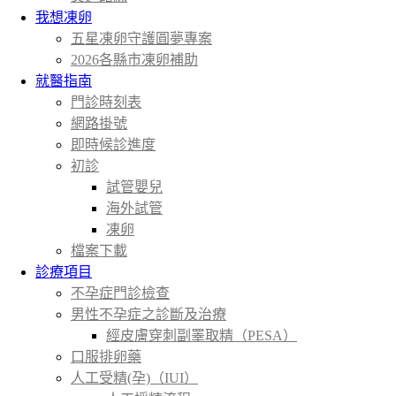
我想凍卵
五星凍卵守護圓夢專案
2026各縣市凍卵補助
就醫指南
門診時刻表
網路掛號
即時候診進度
初診
試管嬰兒
海外試管
凍卵
檔案下載
診療項目
不孕症門診檢查
男性不孕症之診斷及治療
經皮膚穿刺副睪取精（PESA）
口服排卵藥
人工受精(孕)（IUI）