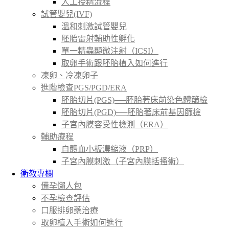
人工授精流程
試管嬰兒(IVF)
溫和刺激試管嬰兒
胚胎雷射輔助性孵化
單一精蟲顯微注射（ICSI）
取卵手術跟胚胎植入如何進行
凍卵、冷凍卵子
進階檢查PGS/PGD/ERA
胚胎切片(PGS)──胚胎著床前染色體篩檢
胚胎切片(PGD)──胚胎著床前基因篩檢
子宮內膜容受性檢測（ERA）
輔助療程
自體血小板濃縮液（PRP）
子宮內膜刺激（子宮內膜括搔術）
衛教專欄
備孕懶人包
不孕檢查評估
口服排卵藥治療
取卵植入手術如何進行