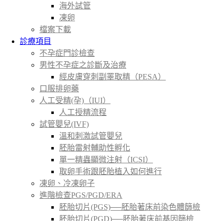
海外試管
凍卵
檔案下載
診療項目
不孕症門診檢查
男性不孕症之診斷及治療
經皮膚穿刺副睪取精（PESA）
口服排卵藥
人工受精(孕)（IUI）
人工授精流程
試管嬰兒(IVF)
溫和刺激試管嬰兒
胚胎雷射輔助性孵化
單一精蟲顯微注射（ICSI）
取卵手術跟胚胎植入如何進行
凍卵、冷凍卵子
進階檢查PGS/PGD/ERA
胚胎切片(PGS)──胚胎著床前染色體篩檢
胚胎切片(PGD)──胚胎著床前基因篩檢