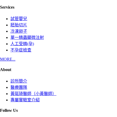
Services
試管嬰兒
胚胎切片
冷凍卵子
單一精蟲顯微注射
人工受精(孕)
不孕症檢查
MORE...
About
診所簡介
醫療團隊
黃珽琦醫師（小黃醫師）
專屬實驗室介紹
Follow Us