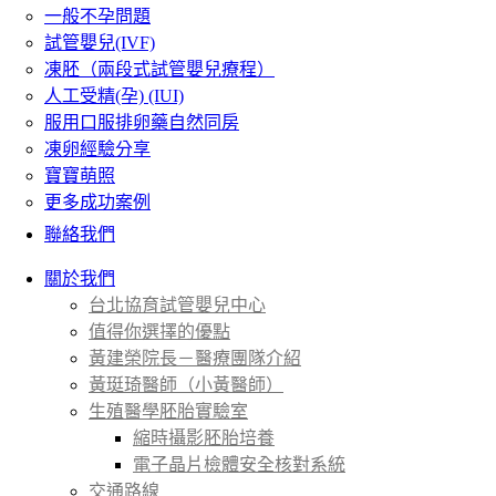
一般不孕問題
試管嬰兒(IVF)
凍胚（兩段式試管嬰兒療程）
人工受精(孕) (IUI)
服用口服排卵藥自然同房
凍卵經驗分享
寶寶萌照
更多成功案例
聯絡我們
關於我們
台北協育試管嬰兒中心
值得你選擇的優點
黃建榮院長－醫療團隊介紹
黃珽琦醫師（小黃醫師）
生殖醫學胚胎實驗室
縮時攝影胚胎培養
電子晶片檢體安全核對系統
交通路線