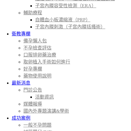
子宮內膜容受性檢測（ERA）
輔助療程
自體血小板濃縮液（PRP）
子宮內膜刺激（子宮內膜括搔術）
衛教專欄
備孕懶人包
不孕檢查評估
口服排卵藥治療
取卵植入手術如何進行
好孕專欄
藥物使用說明
最新消息
門診公告
活動資訊
媒體報導
國內外專題演講&學術
成功案例
一般不孕問題