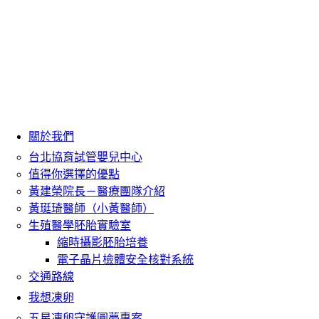
關於我們
台北協育試管嬰兒中心
值得你選擇的優點
黃建榮院長－醫療團隊介紹
黃珽琦醫師（小黃醫師）
生殖醫學胚胎實驗室
縮時攝影胚胎培養
電子晶片檢體安全核對系統
交通路線
我想凍卵
五星凍卵守護圓夢專案