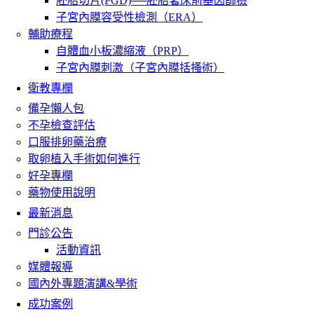
胚胎切片(PGD)──胚胎著床前基因篩檢
子宮內膜容受性檢測（ERA）
輔助療程
自體血小板濃縮液（PRP）
子宮內膜刺激（子宮內膜括搔術）
衛教專欄
備孕懶人包
不孕檢查評估
口服排卵藥治療
取卵植入手術如何進行
好孕專欄
藥物使用說明
最新消息
門診公告
活動資訊
媒體報導
國內外專題演講&學術
成功案例