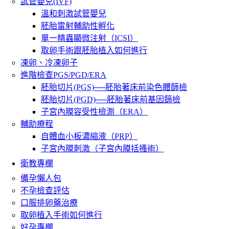
試管嬰兒(IVF)
溫和刺激試管嬰兒
胚胎雷射輔助性孵化
單一精蟲顯微注射（ICSI）
取卵手術跟胚胎植入如何進行
凍卵、冷凍卵子
進階檢查PGS/PGD/ERA
胚胎切片(PGS)──胚胎著床前染色體篩檢
胚胎切片(PGD)──胚胎著床前基因篩檢
子宮內膜容受性檢測（ERA）
輔助療程
自體血小板濃縮液（PRP）
子宮內膜刺激（子宮內膜括搔術）
衛教專欄
備孕懶人包
不孕檢查評估
口服排卵藥治療
取卵植入手術如何進行
好孕專欄