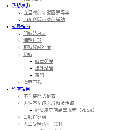
我想凍卵
五星凍卵守護圓夢專案
2026各縣市凍卵補助
就醫指南
門診時刻表
網路掛號
即時候診進度
初診
試管嬰兒
海外試管
凍卵
檔案下載
診療項目
不孕症門診檢查
男性不孕症之診斷及治療
經皮膚穿刺副睪取精（PESA）
口服排卵藥
人工受精(孕)（IUI）