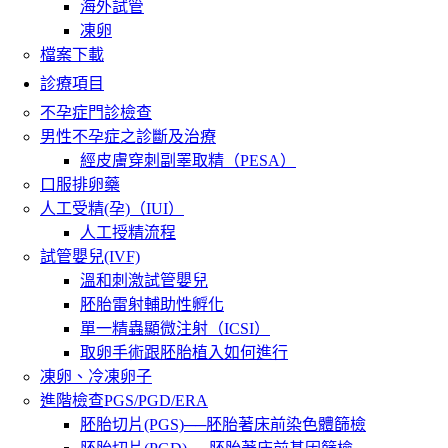
海外試管
凍卵
檔案下載
診療項目
不孕症門診檢查
男性不孕症之診斷及治療
經皮膚穿刺副睪取精（PESA）
口服排卵藥
人工受精(孕)（IUI）
人工授精流程
試管嬰兒(IVF)
溫和刺激試管嬰兒
胚胎雷射輔助性孵化
單一精蟲顯微注射（ICSI）
取卵手術跟胚胎植入如何進行
凍卵、冷凍卵子
進階檢查PGS/PGD/ERA
胚胎切片(PGS)──胚胎著床前染色體篩檢