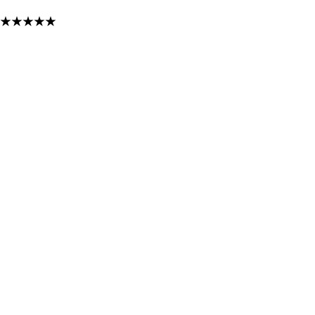
★
★
★
★
★