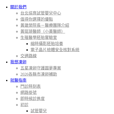
關於我們
台北協育試管嬰兒中心
值得你選擇的優點
黃建榮院長－醫療團隊介紹
黃珽琦醫師（小黃醫師）
生殖醫學胚胎實驗室
縮時攝影胚胎培養
電子晶片檢體安全核對系統
交通路線
我想凍卵
五星凍卵守護圓夢專案
2026各縣市凍卵補助
就醫指南
門診時刻表
網路掛號
即時候診進度
初診
試管嬰兒