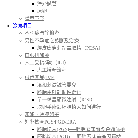
海外試管
凍卵
檔案下載
診療項目
不孕症門診檢查
男性不孕症之診斷及治療
經皮膚穿刺副睪取精（PESA）
口服排卵藥
人工受精(孕)（IUI）
人工授精流程
試管嬰兒(IVF)
溫和刺激試管嬰兒
胚胎雷射輔助性孵化
單一精蟲顯微注射（ICSI）
取卵手術跟胚胎植入如何進行
凍卵、冷凍卵子
進階檢查PGS/PGD/ERA
胚胎切片(PGS)──胚胎著床前染色體篩檢
胚胎切片(PGD)──胚胎著床前基因篩檢