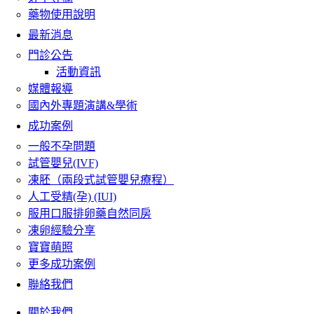
藥物使用說明
最新消息
門診公告
活動資訊
媒體報導
國內外專題演講&學術
成功案例
一般不孕問題
試管嬰兒(IVF)
凍胚（兩段式試管嬰兒療程）
人工受精(孕) (IUI)
服用口服排卵藥自然同房
凍卵經驗分享
寶寶萌照
更多成功案例
聯絡我們
關於我們