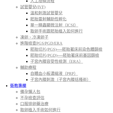
人工授精流程
試管嬰兒(IVF)
溫和刺激試管嬰兒
胚胎雷射輔助性孵化
單一精蟲顯微注射（ICSI）
取卵手術跟胚胎植入如何進行
凍卵、冷凍卵子
進階檢查PGS/PGD/ERA
胚胎切片(PGS)──胚胎著床前染色體篩檢
胚胎切片(PGD)──胚胎著床前基因篩檢
子宮內膜容受性檢測（ERA）
輔助療程
自體血小板濃縮液（PRP）
子宮內膜刺激（子宮內膜括搔術）
衛教專欄
備孕懶人包
不孕檢查評估
口服排卵藥治療
取卵植入手術如何進行