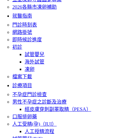
2026各縣市凍卵補助
就醫指南
門診時刻表
網路掛號
即時候診進度
初診
試管嬰兒
海外試管
凍卵
檔案下載
診療項目
不孕症門診檢查
男性不孕症之診斷及治療
經皮膚穿刺副睪取精（PESA）
口服排卵藥
人工受精(孕)（IUI）
人工授精流程