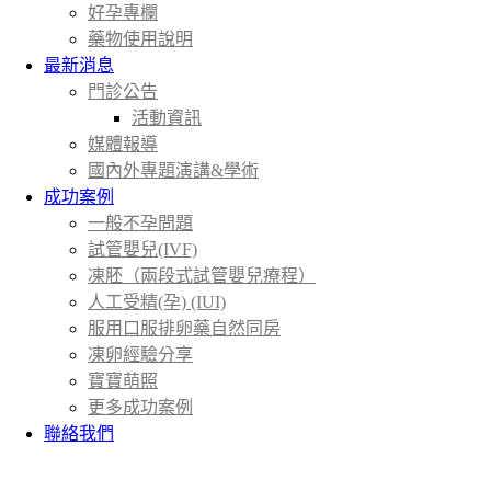
好孕專欄
藥物使用說明
最新消息
門診公告
活動資訊
媒體報導
國內外專題演講&學術
成功案例
一般不孕問題
試管嬰兒(IVF)
凍胚（兩段式試管嬰兒療程）
人工受精(孕) (IUI)
服用口服排卵藥自然同房
凍卵經驗分享
寶寶萌照
更多成功案例
聯絡我們