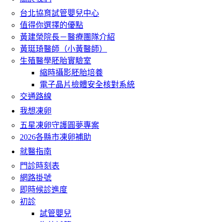
台北協育試管嬰兒中心
值得你選擇的優點
黃建榮院長－醫療團隊介紹
黃珽琦醫師（小黃醫師）
生殖醫學胚胎實驗室
縮時攝影胚胎培養
電子晶片檢體安全核對系統
交通路線
我想凍卵
五星凍卵守護圓夢專案
2026各縣市凍卵補助
就醫指南
門診時刻表
網路掛號
即時候診進度
初診
試管嬰兒