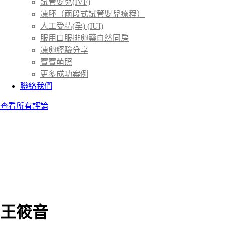
試管嬰兒(IVF)
凍胚（兩段式試管嬰兒療程）
人工受精(孕) (IUI)
服用口服排卵藥自然同房
凍卵經驗分享
寶寶萌照
更多成功案例
聯絡我們
查看所有評論
王筱音