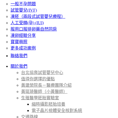
一般不孕問題
試管嬰兒(IVF)
凍胚（兩段式試管嬰兒療程）
人工受精(孕) (IUI)
服用口服排卵藥自然同房
凍卵經驗分享
寶寶萌照
更多成功案例
聯絡我們
關於我們
台北協育試管嬰兒中心
值得你選擇的優點
黃建榮院長－醫療團隊介紹
黃珽琦醫師（小黃醫師）
生殖醫學胚胎實驗室
縮時攝影胚胎培養
電子晶片檢體安全核對系統
交通路線