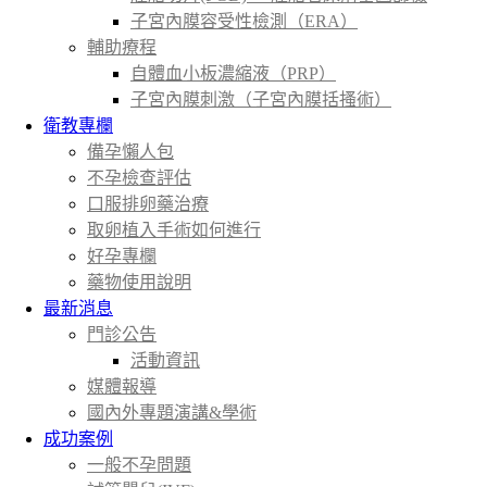
子宮內膜容受性檢測（ERA）
輔助療程
自體血小板濃縮液（PRP）
子宮內膜刺激（子宮內膜括搔術）
衛教專欄
備孕懶人包
不孕檢查評估
口服排卵藥治療
取卵植入手術如何進行
好孕專欄
藥物使用說明
最新消息
門診公告
活動資訊
媒體報導
國內外專題演講&學術
成功案例
一般不孕問題