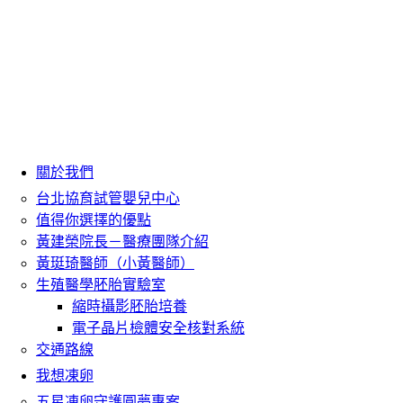
關於我們
台北協育試管嬰兒中心
值得你選擇的優點
黃建榮院長－醫療團隊介紹
黃珽琦醫師（小黃醫師）
生殖醫學胚胎實驗室
縮時攝影胚胎培養
電子晶片檢體安全核對系統
交通路線
我想凍卵
五星凍卵守護圓夢專案