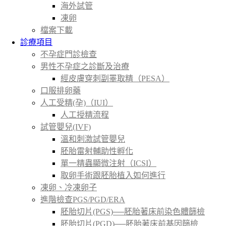
海外試管
凍卵
檔案下載
診療項目
不孕症門診檢查
男性不孕症之診斷及治療
經皮膚穿刺副睪取精（PESA）
口服排卵藥
人工受精(孕)（IUI）
人工授精流程
試管嬰兒(IVF)
溫和刺激試管嬰兒
胚胎雷射輔助性孵化
單一精蟲顯微注射（ICSI）
取卵手術跟胚胎植入如何進行
凍卵、冷凍卵子
進階檢查PGS/PGD/ERA
胚胎切片(PGS)──胚胎著床前染色體篩檢
胚胎切片(PGD)──胚胎著床前基因篩檢