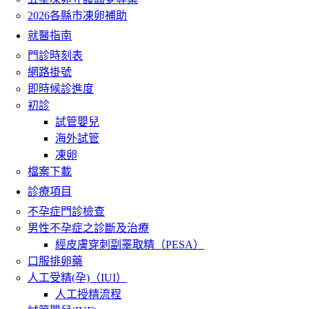
2026各縣市凍卵補助
就醫指南
門診時刻表
網路掛號
即時候診進度
初診
試管嬰兒
海外試管
凍卵
檔案下載
診療項目
不孕症門診檢查
男性不孕症之診斷及治療
經皮膚穿刺副睪取精（PESA）
口服排卵藥
人工受精(孕)（IUI）
人工授精流程