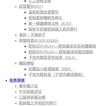
人工授精流程
試管嬰兒(IVF)
溫和刺激試管嬰兒
胚胎雷射輔助性孵化
單一精蟲顯微注射（ICSI）
取卵手術跟胚胎植入如何進行
凍卵、冷凍卵子
進階檢查PGS/PGD/ERA
胚胎切片(PGS)──胚胎著床前染色體篩檢
胚胎切片(PGD)──胚胎著床前基因篩檢
子宮內膜容受性檢測（ERA）
輔助療程
自體血小板濃縮液（PRP）
子宮內膜刺激（子宮內膜括搔術）
衛教專欄
備孕懶人包
不孕檢查評估
口服排卵藥治療
取卵植入手術如何進行