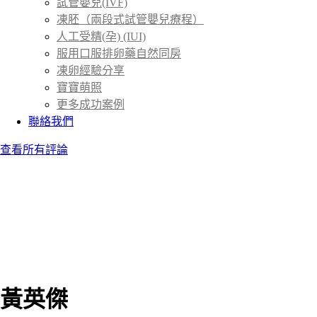
試管嬰兒(IVF)
凍胚（兩段式試管嬰兒療程）
人工受精(孕) (IUI)
服用口服排卵藥自然同房
凍卵經驗分享
寶寶萌照
更多成功案例
聯絡我們
查看所有評論
黃英傑