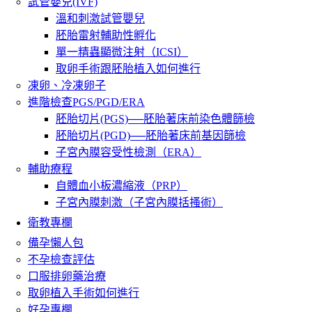
試管嬰兒(IVF)
溫和刺激試管嬰兒
胚胎雷射輔助性孵化
單一精蟲顯微注射（ICSI）
取卵手術跟胚胎植入如何進行
凍卵、冷凍卵子
進階檢查PGS/PGD/ERA
胚胎切片(PGS)──胚胎著床前染色體篩檢
胚胎切片(PGD)──胚胎著床前基因篩檢
子宮內膜容受性檢測（ERA）
輔助療程
自體血小板濃縮液（PRP）
子宮內膜刺激（子宮內膜括搔術）
衛教專欄
備孕懶人包
不孕檢查評估
口服排卵藥治療
取卵植入手術如何進行
好孕專欄