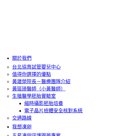
關於我們
台北協育試管嬰兒中心
值得你選擇的優點
黃建榮院長－醫療團隊介紹
黃珽琦醫師（小黃醫師）
生殖醫學胚胎實驗室
縮時攝影胚胎培養
電子晶片檢體安全核對系統
交通路線
我想凍卵
五星凍卵守護圓夢專案