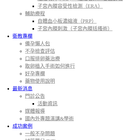
子宮內膜容受性檢測（ERA）
輔助療程
自體血小板濃縮液（PRP）
子宮內膜刺激（子宮內膜括搔術）
衛教專欄
備孕懶人包
不孕檢查評估
口服排卵藥治療
取卵植入手術如何進行
好孕專欄
藥物使用說明
最新消息
門診公告
活動資訊
媒體報導
國內外專題演講&學術
成功案例
一般不孕問題