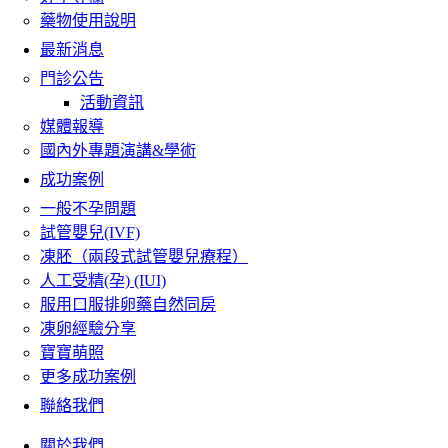
藥物使用說明
最新消息
門診公告
活動資訊
媒體報導
國內外專題演講&學術
成功案例
一般不孕問題
試管嬰兒(IVF)
凍胚（兩段式試管嬰兒療程）
人工受精(孕) (IUI)
服用口服排卵藥自然同房
凍卵經驗分享
寶寶萌照
更多成功案例
聯絡我們
關於我們