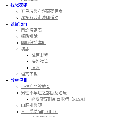
我想凍卵
五星凍卵守護圓夢專案
2026各縣市凍卵補助
就醫指南
門診時刻表
網路掛號
即時候診進度
初診
試管嬰兒
海外試管
凍卵
檔案下載
診療項目
不孕症門診檢查
男性不孕症之診斷及治療
經皮膚穿刺副睪取精（PESA）
口服排卵藥
人工受精(孕)（IUI）