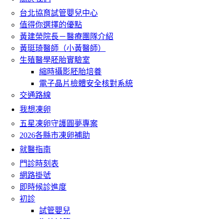
台北協育試管嬰兒中心
值得你選擇的優點
黃建榮院長－醫療團隊介紹
黃珽琦醫師（小黃醫師）
生殖醫學胚胎實驗室
縮時攝影胚胎培養
電子晶片檢體安全核對系統
交通路線
我想凍卵
五星凍卵守護圓夢專案
2026各縣市凍卵補助
就醫指南
門診時刻表
網路掛號
即時候診進度
初診
試管嬰兒