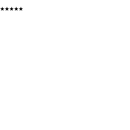
★
★
★
★
★