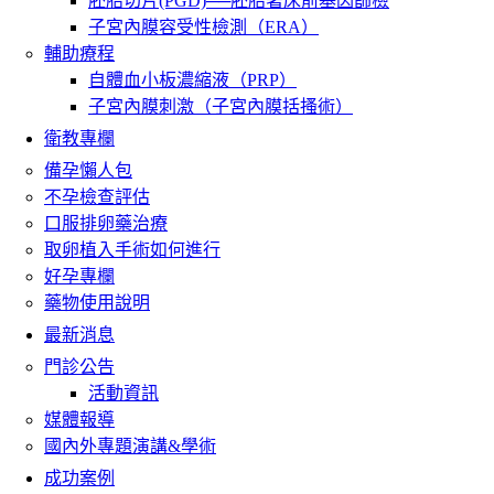
胚胎切片(PGD)──胚胎著床前基因篩檢
子宮內膜容受性檢測（ERA）
輔助療程
自體血小板濃縮液（PRP）
子宮內膜刺激（子宮內膜括搔術）
衛教專欄
備孕懶人包
不孕檢查評估
口服排卵藥治療
取卵植入手術如何進行
好孕專欄
藥物使用說明
最新消息
門診公告
活動資訊
媒體報導
國內外專題演講&學術
成功案例