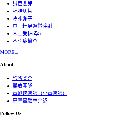
試管嬰兒
胚胎切片
冷凍卵子
單一精蟲顯微注射
人工受精(孕)
不孕症檢查
MORE...
About
診所簡介
醫療團隊
黃珽琦醫師（小黃醫師）
專屬實驗室介紹
Follow Us