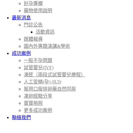
好孕專欄
藥物使用說明
最新消息
門診公告
活動資訊
媒體報導
國內外專題演講&學術
成功案例
一般不孕問題
試管嬰兒(IVF)
凍胚（兩段式試管嬰兒療程）
人工受精(孕) (IUI)
服用口服排卵藥自然同房
凍卵經驗分享
寶寶萌照
更多成功案例
聯絡我們