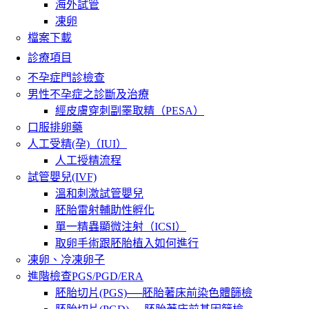
海外試管
凍卵
檔案下載
診療項目
不孕症門診檢查
男性不孕症之診斷及治療
經皮膚穿刺副睪取精（PESA）
口服排卵藥
人工受精(孕)（IUI）
人工授精流程
試管嬰兒(IVF)
溫和刺激試管嬰兒
胚胎雷射輔助性孵化
單一精蟲顯微注射（ICSI）
取卵手術跟胚胎植入如何進行
凍卵、冷凍卵子
進階檢查PGS/PGD/ERA
胚胎切片(PGS)──胚胎著床前染色體篩檢