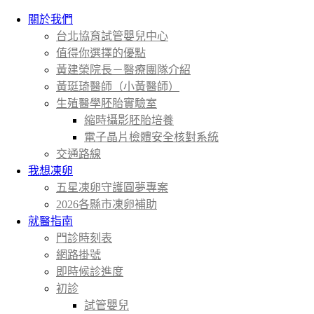
關於我們
台北協育試管嬰兒中心
值得你選擇的優點
黃建榮院長－醫療團隊介紹
黃珽琦醫師（小黃醫師）
生殖醫學胚胎實驗室
縮時攝影胚胎培養
電子晶片檢體安全核對系統
交通路線
我想凍卵
五星凍卵守護圓夢專案
2026各縣市凍卵補助
就醫指南
門診時刻表
網路掛號
即時候診進度
初診
試管嬰兒