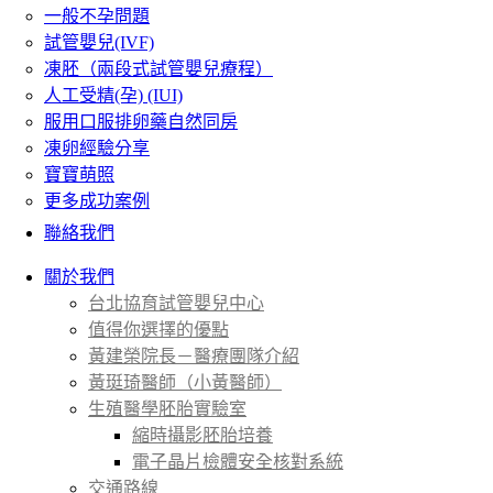
一般不孕問題
試管嬰兒(IVF)
凍胚（兩段式試管嬰兒療程）
人工受精(孕) (IUI)
服用口服排卵藥自然同房
凍卵經驗分享
寶寶萌照
更多成功案例
聯絡我們
關於我們
台北協育試管嬰兒中心
值得你選擇的優點
黃建榮院長－醫療團隊介紹
黃珽琦醫師（小黃醫師）
生殖醫學胚胎實驗室
縮時攝影胚胎培養
電子晶片檢體安全核對系統
交通路線