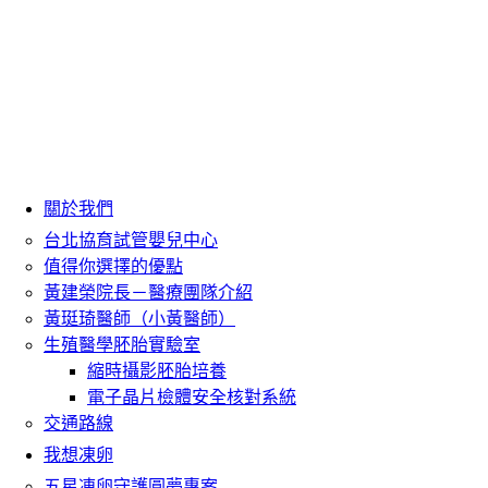
關於我們
台北協育試管嬰兒中心
值得你選擇的優點
黃建榮院長－醫療團隊介紹
黃珽琦醫師（小黃醫師）
生殖醫學胚胎實驗室
縮時攝影胚胎培養
電子晶片檢體安全核對系統
交通路線
我想凍卵
五星凍卵守護圓夢專案