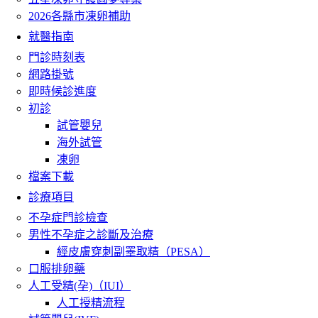
2026各縣市凍卵補助
就醫指南
門診時刻表
網路掛號
即時候診進度
初診
試管嬰兒
海外試管
凍卵
檔案下載
診療項目
不孕症門診檢查
男性不孕症之診斷及治療
經皮膚穿刺副睪取精（PESA）
口服排卵藥
人工受精(孕)（IUI）
人工授精流程