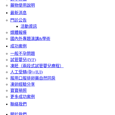
藥物使用說明
最新消息
門診公告
活動資訊
媒體報導
國內外專題演講&學術
成功案例
一般不孕問題
試管嬰兒(IVF)
凍胚（兩段式試管嬰兒療程）
人工受精(孕) (IUI)
服用口服排卵藥自然同房
凍卵經驗分享
寶寶萌照
更多成功案例
聯絡我們
關於我們