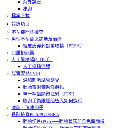
海外試管
凍卵
檔案下載
診療項目
不孕症門診檢查
男性不孕症之診斷及治療
經皮膚穿刺副睪取精（PESA）
口服排卵藥
人工受精(孕)（IUI）
人工授精流程
試管嬰兒(IVF)
溫和刺激試管嬰兒
胚胎雷射輔助性孵化
單一精蟲顯微注射（ICSI）
取卵手術跟胚胎植入如何進行
凍卵、冷凍卵子
進階檢查PGS/PGD/ERA
胚胎切片(PGS)──胚胎著床前染色體篩檢