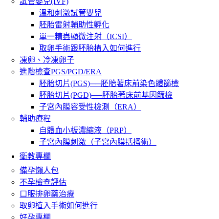
試管嬰兒(IVF)
溫和刺激試管嬰兒
胚胎雷射輔助性孵化
單一精蟲顯微注射（ICSI）
取卵手術跟胚胎植入如何進行
凍卵、冷凍卵子
進階檢查PGS/PGD/ERA
胚胎切片(PGS)──胚胎著床前染色體篩檢
胚胎切片(PGD)──胚胎著床前基因篩檢
子宮內膜容受性檢測（ERA）
輔助療程
自體血小板濃縮液（PRP）
子宮內膜刺激（子宮內膜括搔術）
衛教專欄
備孕懶人包
不孕檢查評估
口服排卵藥治療
取卵植入手術如何進行
好孕專欄