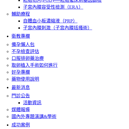
胚胎切片(PGD)──胚胎著床前基因篩檢
子宮內膜容受性檢測（ERA）
輔助療程
自體血小板濃縮液（PRP）
子宮內膜刺激（子宮內膜括搔術）
衛教專欄
備孕懶人包
不孕檢查評估
口服排卵藥治療
取卵植入手術如何進行
好孕專欄
藥物使用說明
最新消息
門診公告
活動資訊
媒體報導
國內外專題演講&學術
成功案例