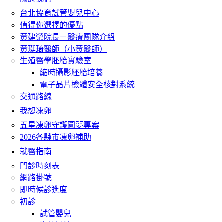
台北協育試管嬰兒中心
值得你選擇的優點
黃建榮院長－醫療團隊介紹
黃珽琦醫師（小黃醫師）
生殖醫學胚胎實驗室
縮時攝影胚胎培養
電子晶片檢體安全核對系統
交通路線
我想凍卵
五星凍卵守護圓夢專案
2026各縣市凍卵補助
就醫指南
門診時刻表
網路掛號
即時候診進度
初診
試管嬰兒