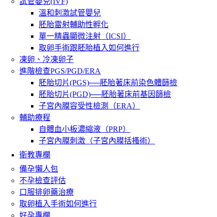
試管嬰兒(IVF)
溫和刺激試管嬰兒
胚胎雷射輔助性孵化
單一精蟲顯微注射（ICSI）
取卵手術跟胚胎植入如何進行
凍卵、冷凍卵子
進階檢查PGS/PGD/ERA
胚胎切片(PGS)──胚胎著床前染色體篩檢
胚胎切片(PGD)──胚胎著床前基因篩檢
子宮內膜容受性檢測（ERA）
輔助療程
自體血小板濃縮液（PRP）
子宮內膜刺激（子宮內膜括搔術）
衛教專欄
備孕懶人包
不孕檢查評估
口服排卵藥治療
取卵植入手術如何進行
好孕專欄