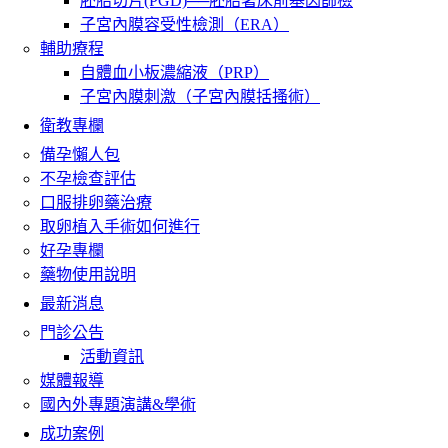
胚胎切片(PGD)──胚胎著床前基因篩檢
子宮內膜容受性檢測（ERA）
輔助療程
自體血小板濃縮液（PRP）
子宮內膜刺激（子宮內膜括搔術）
衛教專欄
備孕懶人包
不孕檢查評估
口服排卵藥治療
取卵植入手術如何進行
好孕專欄
藥物使用說明
最新消息
門診公告
活動資訊
媒體報導
國內外專題演講&學術
成功案例