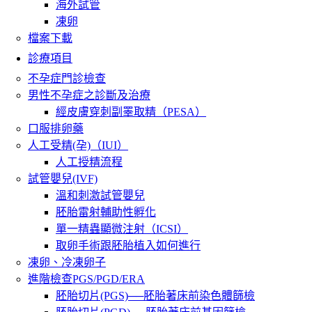
海外試管
凍卵
檔案下載
診療項目
不孕症門診檢查
男性不孕症之診斷及治療
經皮膚穿刺副睪取精（PESA）
口服排卵藥
人工受精(孕)（IUI）
人工授精流程
試管嬰兒(IVF)
溫和刺激試管嬰兒
胚胎雷射輔助性孵化
單一精蟲顯微注射（ICSI）
取卵手術跟胚胎植入如何進行
凍卵、冷凍卵子
進階檢查PGS/PGD/ERA
胚胎切片(PGS)──胚胎著床前染色體篩檢