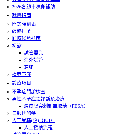
2026各縣市凍卵補助
就醫指南
門診時刻表
網路掛號
即時候診進度
初診
試管嬰兒
海外試管
凍卵
檔案下載
診療項目
不孕症門診檢查
男性不孕症之診斷及治療
經皮膚穿刺副睪取精（PESA）
口服排卵藥
人工受精(孕)（IUI）
人工授精流程