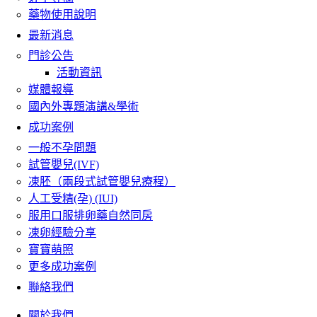
藥物使用說明
最新消息
門診公告
活動資訊
媒體報導
國內外專題演講&學術
成功案例
一般不孕問題
試管嬰兒(IVF)
凍胚（兩段式試管嬰兒療程）
人工受精(孕) (IUI)
服用口服排卵藥自然同房
凍卵經驗分享
寶寶萌照
更多成功案例
聯絡我們
關於我們