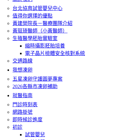
台北協育試管嬰兒中心
值得你選擇的優點
黃建榮院長－醫療團隊介紹
黃珽琦醫師（小黃醫師）
生殖醫學胚胎實驗室
縮時攝影胚胎培養
電子晶片檢體安全核對系統
交通路線
我想凍卵
五星凍卵守護圓夢專案
2026各縣市凍卵補助
就醫指南
門診時刻表
網路掛號
即時候診進度
初診
試管嬰兒