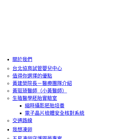
關於我們
台北協育試管嬰兒中心
值得你選擇的優點
黃建榮院長－醫療團隊介紹
黃珽琦醫師（小黃醫師）
生殖醫學胚胎實驗室
縮時攝影胚胎培養
電子晶片檢體安全核對系統
交通路線
我想凍卵
五星凍卵守護圓夢專案