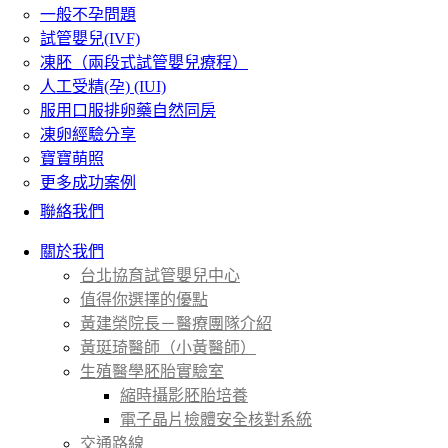
一般不孕問題
試管嬰兒(IVF)
凍胚（兩段式試管嬰兒療程）
人工受精(孕) (IUI)
服用口服排卵藥自然同房
凍卵經驗分享
寶寶萌照
更多成功案例
聯絡我們
關於我們
台北協育試管嬰兒中心
值得你選擇的優點
黃建榮院長－醫療團隊介紹
黃珽琦醫師（小黃醫師）
生殖醫學胚胎實驗室
縮時攝影胚胎培養
電子晶片檢體安全核對系統
交通路線