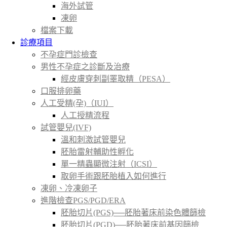
海外試管
凍卵
檔案下載
診療項目
不孕症門診檢查
男性不孕症之診斷及治療
經皮膚穿刺副睪取精（PESA）
口服排卵藥
人工受精(孕)（IUI）
人工授精流程
試管嬰兒(IVF)
溫和刺激試管嬰兒
胚胎雷射輔助性孵化
單一精蟲顯微注射（ICSI）
取卵手術跟胚胎植入如何進行
凍卵、冷凍卵子
進階檢查PGS/PGD/ERA
胚胎切片(PGS)──胚胎著床前染色體篩檢
胚胎切片(PGD)──胚胎著床前基因篩檢