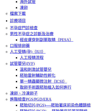
海外試管
凍卵
檔案下載
診療項目
不孕症門診檢查
男性不孕症之診斷及治療
經皮膚穿刺副睪取精（PESA）
口服排卵藥
人工受精(孕)（IUI）
人工授精流程
試管嬰兒(IVF)
溫和刺激試管嬰兒
胚胎雷射輔助性孵化
單一精蟲顯微注射（ICSI）
取卵手術跟胚胎植入如何進行
凍卵、冷凍卵子
進階檢查PGS/PGD/ERA
胚胎切片(PGS)──胚胎著床前染色體篩檢