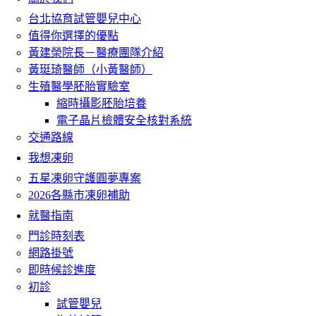
台北協育試管嬰兒中心
值得你選擇的優點
黃建榮院長－醫療團隊介紹
黃珽琦醫師（小黃醫師）
生殖醫學胚胎實驗室
縮時攝影胚胎培養
電子晶片檢體安全核對系統
交通路線
我想凍卵
五星凍卵守護圓夢專案
2026各縣市凍卵補助
就醫指南
門診時刻表
網路掛號
即時候診進度
初診
試管嬰兒