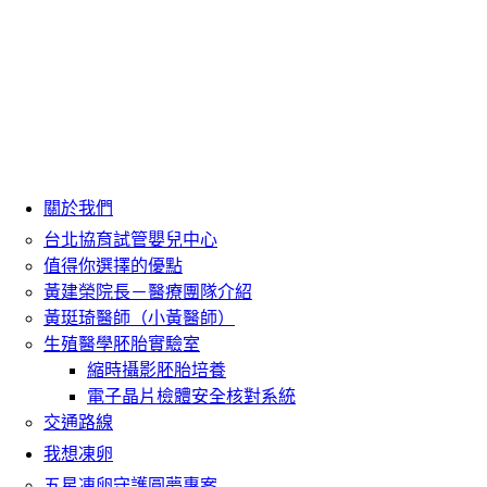
關於我們
台北協育試管嬰兒中心
值得你選擇的優點
黃建榮院長－醫療團隊介紹
黃珽琦醫師（小黃醫師）
生殖醫學胚胎實驗室
縮時攝影胚胎培養
電子晶片檢體安全核對系統
交通路線
我想凍卵
五星凍卵守護圓夢專案