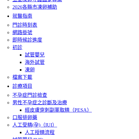
2026各縣市凍卵補助
就醫指南
門診時刻表
網路掛號
即時候診進度
初診
試管嬰兒
海外試管
凍卵
檔案下載
診療項目
不孕症門診檢查
男性不孕症之診斷及治療
經皮膚穿刺副睪取精（PESA）
口服排卵藥
人工受精(孕)（IUI）
人工授精流程