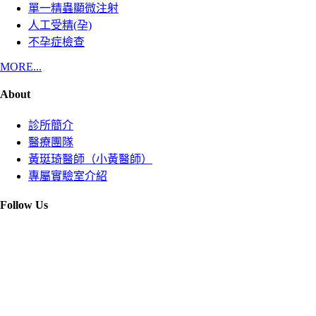
單一精蟲顯微注射
人工受精(孕)
不孕症檢查
MORE...
About
診所簡介
醫療團隊
黃珽琦醫師（小黃醫師）
專屬實驗室介紹
Follow Us