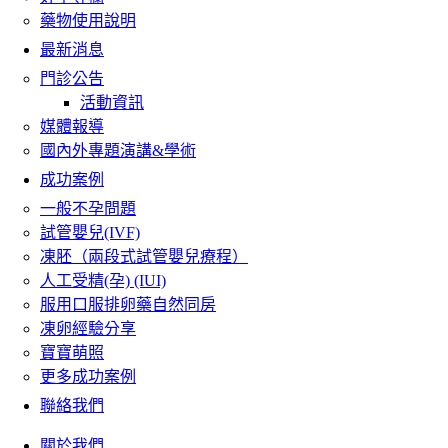
藥物使用說明
最新消息
門診公告
活動資訊
媒體報導
國內外專題演講&學術
成功案例
一般不孕問題
試管嬰兒(IVF)
凍胚（兩段式試管嬰兒療程）
人工受精(孕) (IUI)
服用口服排卵藥自然同房
凍卵經驗分享
寶寶萌照
更多成功案例
聯絡我們
關於我們