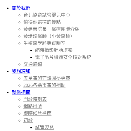
關於我們
台北協育試管嬰兒中心
值得你選擇的優點
黃建榮院長－醫療團隊介紹
黃珽琦醫師（小黃醫師）
生殖醫學胚胎實驗室
縮時攝影胚胎培養
電子晶片檢體安全核對系統
交通路線
我想凍卵
五星凍卵守護圓夢專案
2026各縣市凍卵補助
就醫指南
門診時刻表
網路掛號
即時候診進度
初診
試管嬰兒