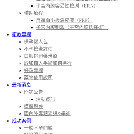
子宮內膜容受性檢測（ERA）
輔助療程
自體血小板濃縮液（PRP）
子宮內膜刺激（子宮內膜括搔術）
衛教專欄
備孕懶人包
不孕檢查評估
口服排卵藥治療
取卵植入手術如何進行
好孕專欄
藥物使用說明
最新消息
門診公告
活動資訊
媒體報導
國內外專題演講&學術
成功案例
一般不孕問題