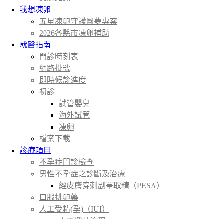
我想凍卵
五星凍卵守護圓夢專案
2026各縣市凍卵補助
就醫指南
門診時刻表
網路掛號
即時候診進度
初診
試管嬰兒
海外試管
凍卵
檔案下載
診療項目
不孕症門診檢查
男性不孕症之診斷及治療
經皮膚穿刺副睪取精（PESA）
口服排卵藥
人工受精(孕)（IUI）