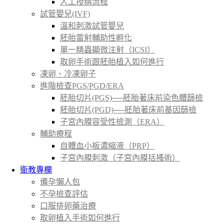
人工授精流程
試管嬰兒(IVF)
溫和刺激試管嬰兒
胚胎雷射輔助性孵化
單一精蟲顯微注射（ICSI）
取卵手術跟胚胎植入如何進行
凍卵、冷凍卵子
進階檢查PGS/PGD/ERA
胚胎切片(PGS)──胚胎著床前染色體篩檢
胚胎切片(PGD)──胚胎著床前基因篩檢
子宮內膜容受性檢測（ERA）
輔助療程
自體血小板濃縮液（PRP）
子宮內膜刺激（子宮內膜括搔術）
衛教專欄
備孕懶人包
不孕檢查評估
口服排卵藥治療
取卵植入手術如何進行