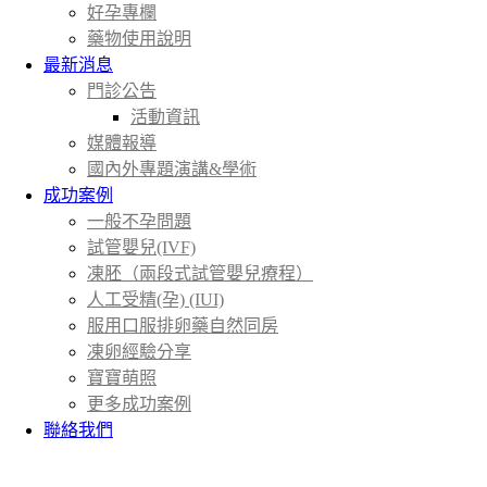
好孕專欄
藥物使用說明
最新消息
門診公告
活動資訊
媒體報導
國內外專題演講&學術
成功案例
一般不孕問題
試管嬰兒(IVF)
凍胚（兩段式試管嬰兒療程）
人工受精(孕) (IUI)
服用口服排卵藥自然同房
凍卵經驗分享
寶寶萌照
更多成功案例
聯絡我們