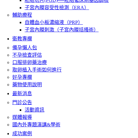
胚胎切片(PGD)──胚胎著床前基因篩檢
子宮內膜容受性檢測（ERA）
輔助療程
自體血小板濃縮液（PRP）
子宮內膜刺激（子宮內膜括搔術）
衛教專欄
備孕懶人包
不孕檢查評估
口服排卵藥治療
取卵植入手術如何進行
好孕專欄
藥物使用說明
最新消息
門診公告
活動資訊
媒體報導
國內外專題演講&學術
成功案例