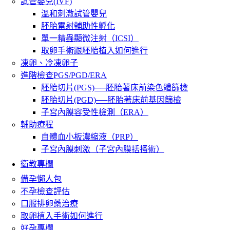
試管嬰兒(IVF)
溫和刺激試管嬰兒
胚胎雷射輔助性孵化
單一精蟲顯微注射（ICSI）
取卵手術跟胚胎植入如何進行
凍卵、冷凍卵子
進階檢查PGS/PGD/ERA
胚胎切片(PGS)──胚胎著床前染色體篩檢
胚胎切片(PGD)──胚胎著床前基因篩檢
子宮內膜容受性檢測（ERA）
輔助療程
自體血小板濃縮液（PRP）
子宮內膜刺激（子宮內膜括搔術）
衛教專欄
備孕懶人包
不孕檢查評估
口服排卵藥治療
取卵植入手術如何進行
好孕專欄