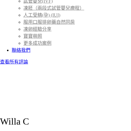
試管嬰兒(IVF)
凍胚（兩段式試管嬰兒療程）
人工受精(孕) (IUI)
服用口服排卵藥自然同房
凍卵經驗分享
寶寶萌照
更多成功案例
聯絡我們
查看所有評論
Willa C