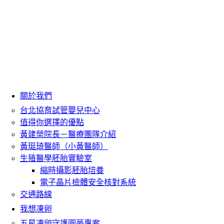
關於我們
台北協育試管嬰兒中心
值得你選擇的優點
黃建榮院長－醫療團隊介紹
黃珽琦醫師（小黃醫師）
生殖醫學胚胎實驗室
縮時攝影胚胎培養
電子晶片檢體安全核對系統
交通路線
我想凍卵
五星凍卵守護圓夢專案