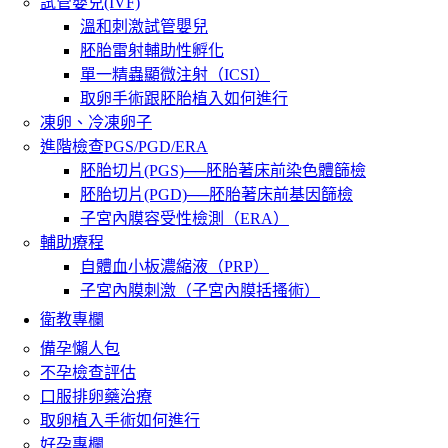
試管嬰兒(IVF)
溫和刺激試管嬰兒
胚胎雷射輔助性孵化
單一精蟲顯微注射（ICSI）
取卵手術跟胚胎植入如何進行
凍卵、冷凍卵子
進階檢查PGS/PGD/ERA
胚胎切片(PGS)──胚胎著床前染色體篩檢
胚胎切片(PGD)──胚胎著床前基因篩檢
子宮內膜容受性檢測（ERA）
輔助療程
自體血小板濃縮液（PRP）
子宮內膜刺激（子宮內膜括搔術）
衛教專欄
備孕懶人包
不孕檢查評估
口服排卵藥治療
取卵植入手術如何進行
好孕專欄