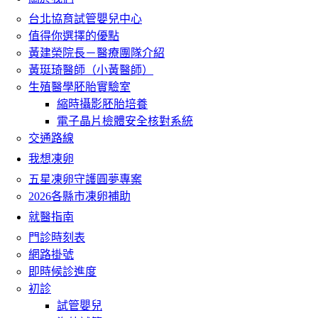
台北協育試管嬰兒中心
值得你選擇的優點
黃建榮院長－醫療團隊介紹
黃珽琦醫師（小黃醫師）
生殖醫學胚胎實驗室
縮時攝影胚胎培養
電子晶片檢體安全核對系統
交通路線
我想凍卵
五星凍卵守護圓夢專案
2026各縣市凍卵補助
就醫指南
門診時刻表
網路掛號
即時候診進度
初診
試管嬰兒