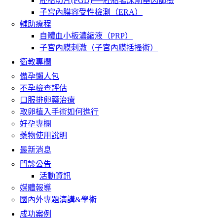
胚胎切片(PGD)──胚胎著床前基因篩檢
子宮內膜容受性檢測（ERA）
輔助療程
自體血小板濃縮液（PRP）
子宮內膜刺激（子宮內膜括搔術）
衛教專欄
備孕懶人包
不孕檢查評估
口服排卵藥治療
取卵植入手術如何進行
好孕專欄
藥物使用說明
最新消息
門診公告
活動資訊
媒體報導
國內外專題演講&學術
成功案例