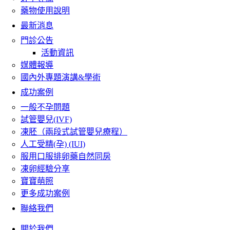
藥物使用說明
最新消息
門診公告
活動資訊
媒體報導
國內外專題演講&學術
成功案例
一般不孕問題
試管嬰兒(IVF)
凍胚（兩段式試管嬰兒療程）
人工受精(孕) (IUI)
服用口服排卵藥自然同房
凍卵經驗分享
寶寶萌照
更多成功案例
聯絡我們
關於我們