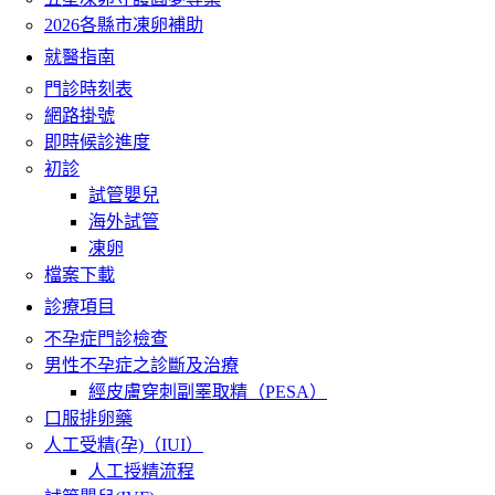
2026各縣市凍卵補助
就醫指南
門診時刻表
網路掛號
即時候診進度
初診
試管嬰兒
海外試管
凍卵
檔案下載
診療項目
不孕症門診檢查
男性不孕症之診斷及治療
經皮膚穿刺副睪取精（PESA）
口服排卵藥
人工受精(孕)（IUI）
人工授精流程