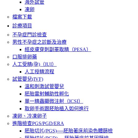
海外試管
凍卵
檔案下載
診療項目
不孕症門診檢查
男性不孕症之診斷及治療
經皮膚穿刺副睪取精（PESA）
口服排卵藥
人工受精(孕)（IUI）
人工授精流程
試管嬰兒(IVF)
溫和刺激試管嬰兒
胚胎雷射輔助性孵化
單一精蟲顯微注射（ICSI）
取卵手術跟胚胎植入如何進行
凍卵、冷凍卵子
進階檢查PGS/PGD/ERA
胚胎切片(PGS)──胚胎著床前染色體篩檢