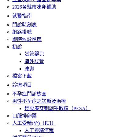
2026各縣市凍卵補助
就醫指南
門診時刻表
網路掛號
即時候診進度
初診
試管嬰兒
海外試管
凍卵
檔案下載
診療項目
不孕症門診檢查
男性不孕症之診斷及治療
經皮膚穿刺副睪取精（PESA）
口服排卵藥
人工受精(孕)（IUI）
人工授精流程