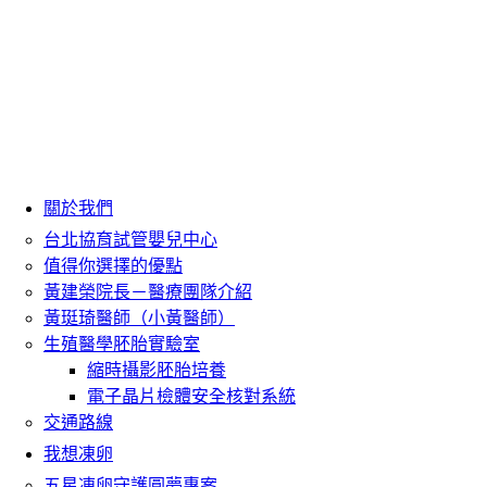
關於我們
台北協育試管嬰兒中心
值得你選擇的優點
黃建榮院長－醫療團隊介紹
黃珽琦醫師（小黃醫師）
生殖醫學胚胎實驗室
縮時攝影胚胎培養
電子晶片檢體安全核對系統
交通路線
我想凍卵
五星凍卵守護圓夢專案