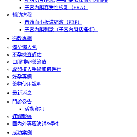
胚胎切片(PGD)──胚胎著床前基因篩檢
子宮內膜容受性檢測（ERA）
輔助療程
自體血小板濃縮液（PRP）
子宮內膜刺激（子宮內膜括搔術）
衛教專欄
備孕懶人包
不孕檢查評估
口服排卵藥治療
取卵植入手術如何進行
好孕專欄
藥物使用說明
最新消息
門診公告
活動資訊
媒體報導
國內外專題演講&學術
成功案例