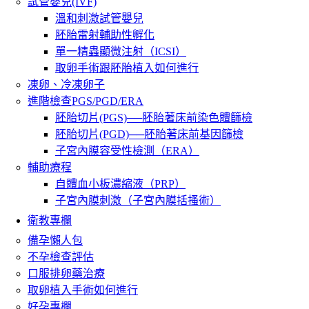
試管嬰兒(IVF)
溫和刺激試管嬰兒
胚胎雷射輔助性孵化
單一精蟲顯微注射（ICSI）
取卵手術跟胚胎植入如何進行
凍卵、冷凍卵子
進階檢查PGS/PGD/ERA
胚胎切片(PGS)──胚胎著床前染色體篩檢
胚胎切片(PGD)──胚胎著床前基因篩檢
子宮內膜容受性檢測（ERA）
輔助療程
自體血小板濃縮液（PRP）
子宮內膜刺激（子宮內膜括搔術）
衛教專欄
備孕懶人包
不孕檢查評估
口服排卵藥治療
取卵植入手術如何進行
好孕專欄