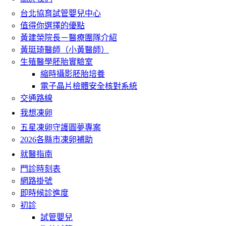
台北協育試管嬰兒中心
值得你選擇的優點
黃建榮院長－醫療團隊介紹
黃珽琦醫師（小黃醫師）
生殖醫學胚胎實驗室
縮時攝影胚胎培養
電子晶片檢體安全核對系統
交通路線
我想凍卵
五星凍卵守護圓夢專案
2026各縣市凍卵補助
就醫指南
門診時刻表
網路掛號
即時候診進度
初診
試管嬰兒