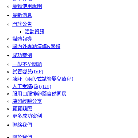
藥物使用說明
最新消息
門診公告
活動資訊
媒體報導
國內外專題演講&學術
成功案例
一般不孕問題
試管嬰兒(IVF)
凍胚（兩段式試管嬰兒療程）
人工受精(孕) (IUI)
服用口服排卵藥自然同房
凍卵經驗分享
寶寶萌照
更多成功案例
聯絡我們
關於我們