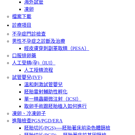
海外試管
凍卵
檔案下載
診療項目
不孕症門診檢查
男性不孕症之診斷及治療
經皮膚穿刺副睪取精（PESA）
口服排卵藥
人工受精(孕)（IUI）
人工授精流程
試管嬰兒(IVF)
溫和刺激試管嬰兒
胚胎雷射輔助性孵化
單一精蟲顯微注射（ICSI）
取卵手術跟胚胎植入如何進行
凍卵、冷凍卵子
進階檢查PGS/PGD/ERA
胚胎切片(PGS)──胚胎著床前染色體篩檢