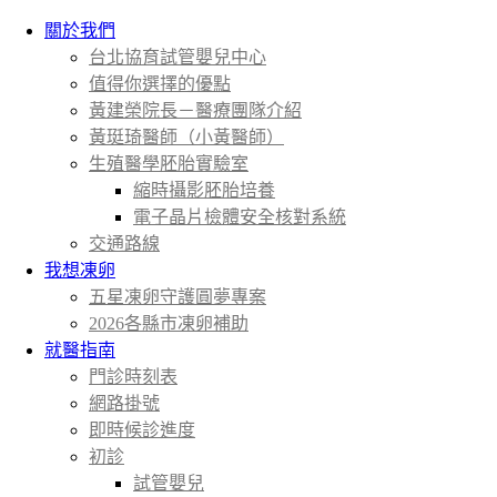
關於我們
台北協育試管嬰兒中心
值得你選擇的優點
黃建榮院長－醫療團隊介紹
黃珽琦醫師（小黃醫師）
生殖醫學胚胎實驗室
縮時攝影胚胎培養
電子晶片檢體安全核對系統
交通路線
我想凍卵
五星凍卵守護圓夢專案
2026各縣市凍卵補助
就醫指南
門診時刻表
網路掛號
即時候診進度
初診
試管嬰兒