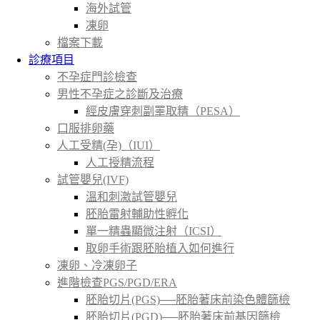
海外試管
凍卵
檔案下載
診療項目
不孕症門診檢查
男性不孕症之診斷及治療
經皮膚穿刺副睪取精（PESA）
口服排卵藥
人工受精(孕)（IUI）
人工授精流程
試管嬰兒(IVF)
溫和刺激試管嬰兒
胚胎雷射輔助性孵化
單一精蟲顯微注射（ICSI）
取卵手術跟胚胎植入如何進行
凍卵、冷凍卵子
進階檢查PGS/PGD/ERA
胚胎切片(PGS)──胚胎著床前染色體篩檢
胚胎切片(PGD)──胚胎著床前基因篩檢