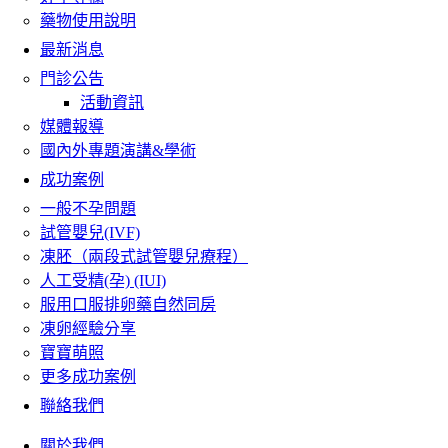
藥物使用說明
最新消息
門診公告
活動資訊
媒體報導
國內外專題演講&學術
成功案例
一般不孕問題
試管嬰兒(IVF)
凍胚（兩段式試管嬰兒療程）
人工受精(孕) (IUI)
服用口服排卵藥自然同房
凍卵經驗分享
寶寶萌照
更多成功案例
聯絡我們
關於我們