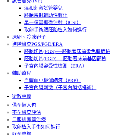
試管嬰兒(IVF)
溫和刺激試管嬰兒
胚胎雷射輔助性孵化
單一精蟲顯微注射（ICSI）
取卵手術跟胚胎植入如何進行
凍卵、冷凍卵子
進階檢查PGS/PGD/ERA
胚胎切片(PGS)──胚胎著床前染色體篩檢
胚胎切片(PGD)──胚胎著床前基因篩檢
子宮內膜容受性檢測（ERA）
輔助療程
自體血小板濃縮液（PRP）
子宮內膜刺激（子宮內膜括搔術）
衛教專欄
備孕懶人包
不孕檢查評估
口服排卵藥治療
取卵植入手術如何進行
好孕專欄