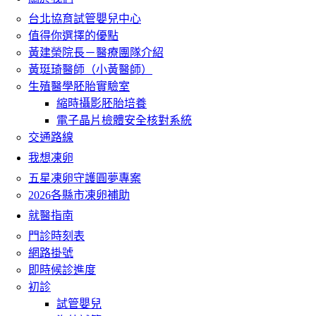
台北協育試管嬰兒中心
值得你選擇的優點
黃建榮院長－醫療團隊介紹
黃珽琦醫師（小黃醫師）
生殖醫學胚胎實驗室
縮時攝影胚胎培養
電子晶片檢體安全核對系統
交通路線
我想凍卵
五星凍卵守護圓夢專案
2026各縣市凍卵補助
就醫指南
門診時刻表
網路掛號
即時候診進度
初診
試管嬰兒