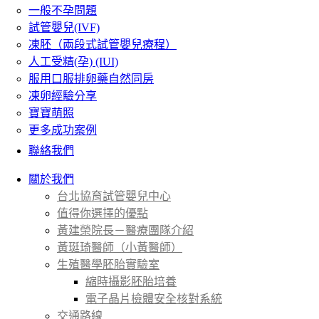
一般不孕問題
試管嬰兒(IVF)
凍胚（兩段式試管嬰兒療程）
人工受精(孕) (IUI)
服用口服排卵藥自然同房
凍卵經驗分享
寶寶萌照
更多成功案例
聯絡我們
關於我們
台北協育試管嬰兒中心
值得你選擇的優點
黃建榮院長－醫療團隊介紹
黃珽琦醫師（小黃醫師）
生殖醫學胚胎實驗室
縮時攝影胚胎培養
電子晶片檢體安全核對系統
交通路線