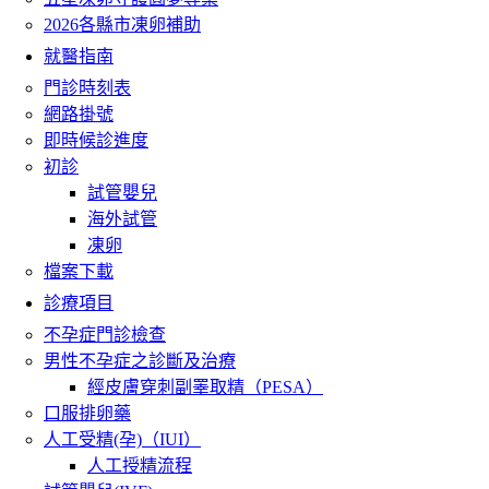
2026各縣市凍卵補助
就醫指南
門診時刻表
網路掛號
即時候診進度
初診
試管嬰兒
海外試管
凍卵
檔案下載
診療項目
不孕症門診檢查
男性不孕症之診斷及治療
經皮膚穿刺副睪取精（PESA）
口服排卵藥
人工受精(孕)（IUI）
人工授精流程