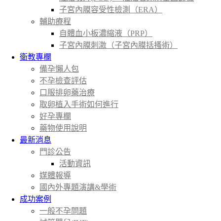
子宮內膜容受性檢測（ERA）
輔助療程
自體血小板濃縮液（PRP）
子宮內膜刺激（子宮內膜括搔術）
衛教專欄
備孕懶人包
不孕檢查評估
口服排卵藥治療
取卵植入手術如何進行
好孕專欄
藥物使用說明
最新消息
門診公告
活動資訊
媒體報導
國內外專題演講&學術
成功案例
一般不孕問題