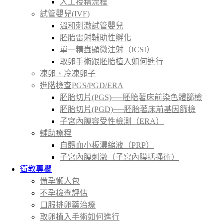
人工授精流程
試管嬰兒(IVF)
溫和刺激試管嬰兒
胚胎雷射輔助性孵化
單一精蟲顯微注射（ICSI）
取卵手術跟胚胎植入如何進行
凍卵、冷凍卵子
進階檢查PGS/PGD/ERA
胚胎切片(PGS)──胚胎著床前染色體篩檢
胚胎切片(PGD)──胚胎著床前基因篩檢
子宮內膜容受性檢測（ERA）
輔助療程
自體血小板濃縮液（PRP）
子宮內膜刺激（子宮內膜括搔術）
衛教專欄
備孕懶人包
不孕檢查評估
口服排卵藥治療
取卵植入手術如何進行