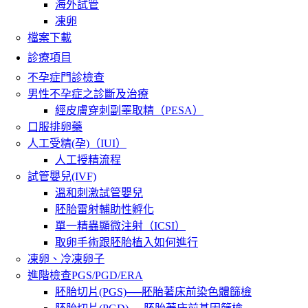
海外試管
凍卵
檔案下載
診療項目
不孕症門診檢查
男性不孕症之診斷及治療
經皮膚穿刺副睪取精（PESA）
口服排卵藥
人工受精(孕)（IUI）
人工授精流程
試管嬰兒(IVF)
溫和刺激試管嬰兒
胚胎雷射輔助性孵化
單一精蟲顯微注射（ICSI）
取卵手術跟胚胎植入如何進行
凍卵、冷凍卵子
進階檢查PGS/PGD/ERA
胚胎切片(PGS)──胚胎著床前染色體篩檢