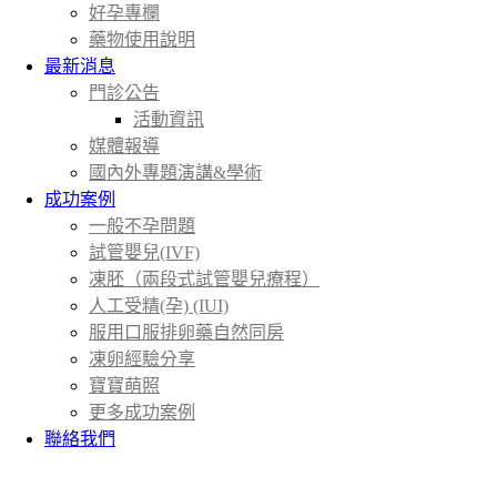
好孕專欄
藥物使用說明
最新消息
門診公告
活動資訊
媒體報導
國內外專題演講&學術
成功案例
一般不孕問題
試管嬰兒(IVF)
凍胚（兩段式試管嬰兒療程）
人工受精(孕) (IUI)
服用口服排卵藥自然同房
凍卵經驗分享
寶寶萌照
更多成功案例
聯絡我們