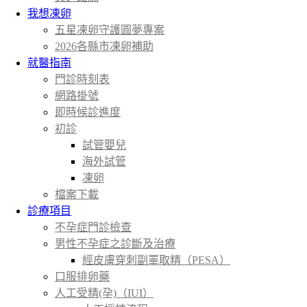
我想凍卵
五星凍卵守護圓夢專案
2026各縣市凍卵補助
就醫指南
門診時刻表
網路掛號
即時候診進度
初診
試管嬰兒
海外試管
凍卵
檔案下載
診療項目
不孕症門診檢查
男性不孕症之診斷及治療
經皮膚穿刺副睪取精（PESA）
口服排卵藥
人工受精(孕)（IUI）