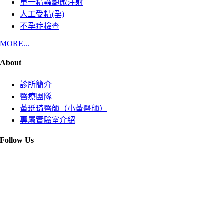
單一精蟲顯微注射
人工受精(孕)
不孕症檢查
MORE...
About
診所簡介
醫療團隊
黃珽琦醫師（小黃醫師）
專屬實驗室介紹
Follow Us