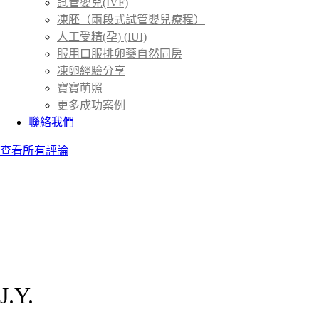
試管嬰兒(IVF)
凍胚（兩段式試管嬰兒療程）
人工受精(孕) (IUI)
服用口服排卵藥自然同房
凍卵經驗分享
寶寶萌照
更多成功案例
聯絡我們
查看所有評論
J.Y.