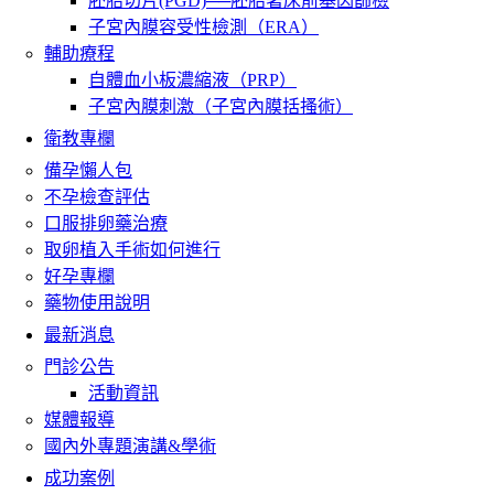
胚胎切片(PGD)──胚胎著床前基因篩檢
子宮內膜容受性檢測（ERA）
輔助療程
自體血小板濃縮液（PRP）
子宮內膜刺激（子宮內膜括搔術）
衛教專欄
備孕懶人包
不孕檢查評估
口服排卵藥治療
取卵植入手術如何進行
好孕專欄
藥物使用說明
最新消息
門診公告
活動資訊
媒體報導
國內外專題演講&學術
成功案例