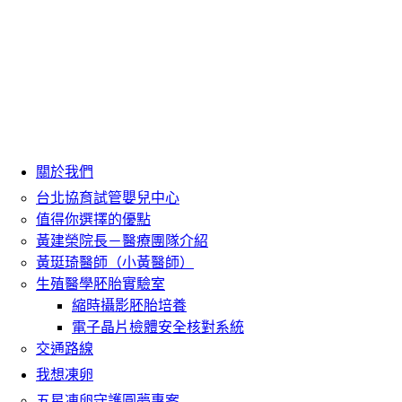
關於我們
台北協育試管嬰兒中心
值得你選擇的優點
黃建榮院長－醫療團隊介紹
黃珽琦醫師（小黃醫師）
生殖醫學胚胎實驗室
縮時攝影胚胎培養
電子晶片檢體安全核對系統
交通路線
我想凍卵
五星凍卵守護圓夢專案