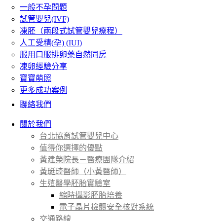
一般不孕問題
試管嬰兒(IVF)
凍胚（兩段式試管嬰兒療程）
人工受精(孕) (IUI)
服用口服排卵藥自然同房
凍卵經驗分享
寶寶萌照
更多成功案例
聯絡我們
關於我們
台北協育試管嬰兒中心
值得你選擇的優點
黃建榮院長－醫療團隊介紹
黃珽琦醫師（小黃醫師）
生殖醫學胚胎實驗室
縮時攝影胚胎培養
電子晶片檢體安全核對系統
交通路線