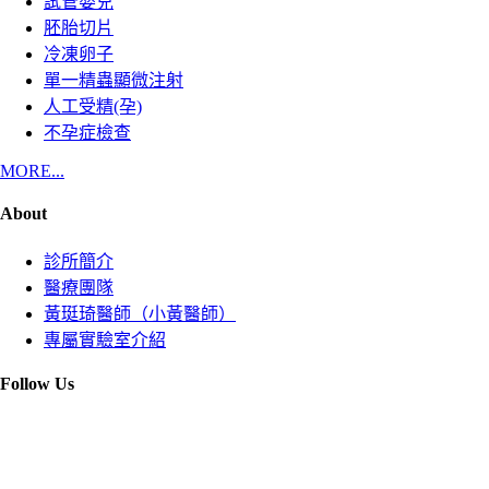
試管嬰兒
胚胎切片
冷凍卵子
單一精蟲顯微注射
人工受精(孕)
不孕症檢查
MORE...
About
診所簡介
醫療團隊
黃珽琦醫師（小黃醫師）
專屬實驗室介紹
Follow Us