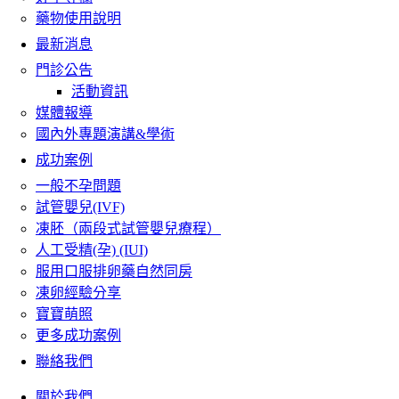
藥物使用說明
最新消息
門診公告
活動資訊
媒體報導
國內外專題演講&學術
成功案例
一般不孕問題
試管嬰兒(IVF)
凍胚（兩段式試管嬰兒療程）
人工受精(孕) (IUI)
服用口服排卵藥自然同房
凍卵經驗分享
寶寶萌照
更多成功案例
聯絡我們
關於我們