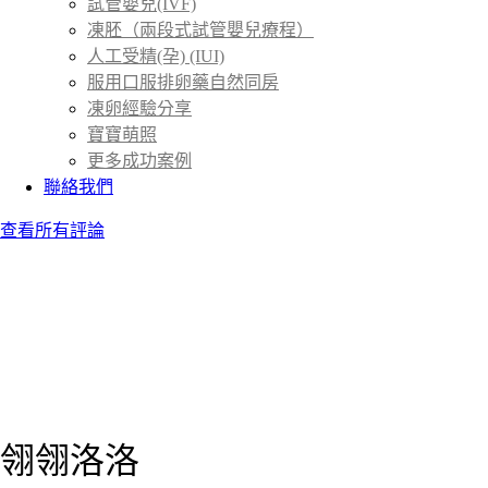
試管嬰兒(IVF)
凍胚（兩段式試管嬰兒療程）
人工受精(孕) (IUI)
服用口服排卵藥自然同房
凍卵經驗分享
寶寶萌照
更多成功案例
聯絡我們
查看所有評論
翎翎洛洛