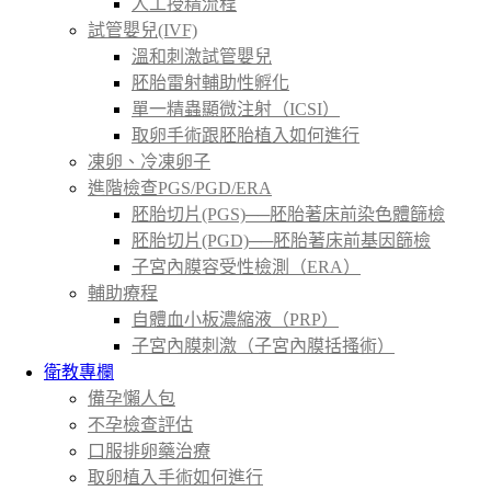
人工授精流程
試管嬰兒(IVF)
溫和刺激試管嬰兒
胚胎雷射輔助性孵化
單一精蟲顯微注射（ICSI）
取卵手術跟胚胎植入如何進行
凍卵、冷凍卵子
進階檢查PGS/PGD/ERA
胚胎切片(PGS)──胚胎著床前染色體篩檢
胚胎切片(PGD)──胚胎著床前基因篩檢
子宮內膜容受性檢測（ERA）
輔助療程
自體血小板濃縮液（PRP）
子宮內膜刺激（子宮內膜括搔術）
衛教專欄
備孕懶人包
不孕檢查評估
口服排卵藥治療
取卵植入手術如何進行