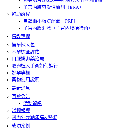
胚胎切片(PGD)──胚胎著床前基因篩檢
子宮內膜容受性檢測（ERA）
輔助療程
自體血小板濃縮液（PRP）
子宮內膜刺激（子宮內膜括搔術）
衛教專欄
備孕懶人包
不孕檢查評估
口服排卵藥治療
取卵植入手術如何進行
好孕專欄
藥物使用說明
最新消息
門診公告
活動資訊
媒體報導
國內外專題演講&學術
成功案例