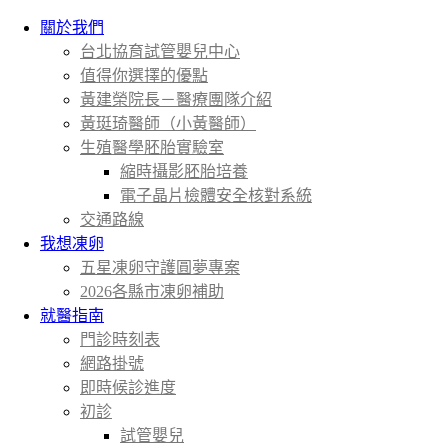
關於我們
台北協育試管嬰兒中心
值得你選擇的優點
黃建榮院長－醫療團隊介紹
黃珽琦醫師（小黃醫師）
生殖醫學胚胎實驗室
縮時攝影胚胎培養
電子晶片檢體安全核對系統
交通路線
我想凍卵
五星凍卵守護圓夢專案
2026各縣市凍卵補助
就醫指南
門診時刻表
網路掛號
即時候診進度
初診
試管嬰兒