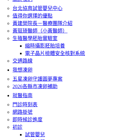
台北協育試管嬰兒中心
值得你選擇的優點
黃建榮院長－醫療團隊介紹
黃珽琦醫師（小黃醫師）
生殖醫學胚胎實驗室
縮時攝影胚胎培養
電子晶片檢體安全核對系統
交通路線
我想凍卵
五星凍卵守護圓夢專案
2026各縣市凍卵補助
就醫指南
門診時刻表
網路掛號
即時候診進度
初診
試管嬰兒