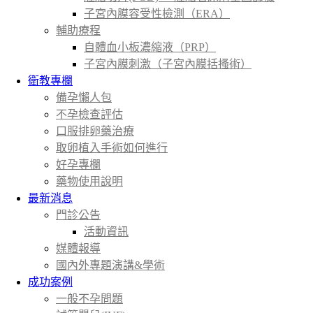
子宮內膜容受性檢測（ERA）
輔助療程
自體血小板濃縮液（PRP）
子宮內膜刺激（子宮內膜括搔術）
衛教專欄
備孕懶人包
不孕檢查評估
口服排卵藥治療
取卵植入手術如何進行
好孕專欄
藥物使用說明
最新消息
門診公告
活動資訊
媒體報導
國內外專題演講&學術
成功案例
一般不孕問題