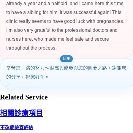
already a year and a half old, and I came here this time
to have a sibling for him. It was successful again! This
clinic really seems to have good luck with pregnancies.
I’m also very grateful to the professional doctors and
nurses here, who made me feel safe and secure
throughout the process.
辛苦您一路的努力～很高興能參與您的圓夢之路，謝謝您
的分享，祝您好孕。
Related Service
相關診療項目
不孕症檢查評估