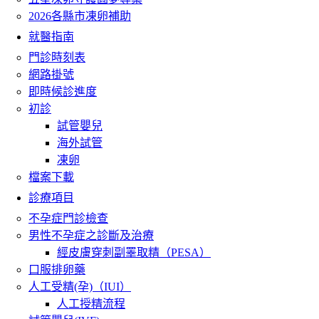
2026各縣市凍卵補助
就醫指南
門診時刻表
網路掛號
即時候診進度
初診
試管嬰兒
海外試管
凍卵
檔案下載
診療項目
不孕症門診檢查
男性不孕症之診斷及治療
經皮膚穿刺副睪取精（PESA）
口服排卵藥
人工受精(孕)（IUI）
人工授精流程