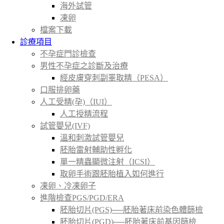
海外試管
凍卵
檔案下載
診療項目
不孕症門診檢查
男性不孕症之診斷及治療
經皮膚穿刺副睪取精（PESA）
口服排卵藥
人工受精(孕)（IUI）
人工授精流程
試管嬰兒(IVF)
溫和刺激試管嬰兒
胚胎雷射輔助性孵化
單一精蟲顯微注射（ICSI）
取卵手術跟胚胎植入如何進行
凍卵、冷凍卵子
進階檢查PGS/PGD/ERA
胚胎切片(PGS)──胚胎著床前染色體篩檢
胚胎切片(PGD)──胚胎著床前基因篩檢