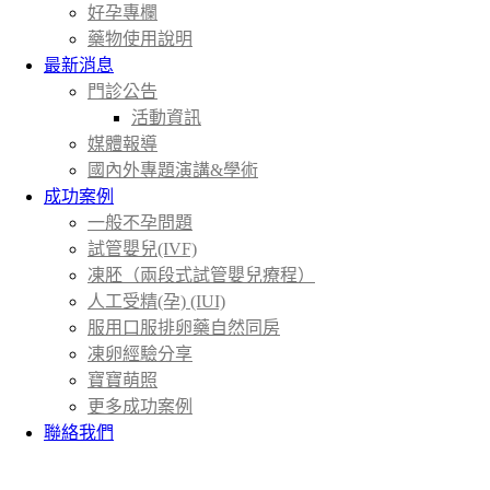
好孕專欄
藥物使用說明
最新消息
門診公告
活動資訊
媒體報導
國內外專題演講&學術
成功案例
一般不孕問題
試管嬰兒(IVF)
凍胚（兩段式試管嬰兒療程）
人工受精(孕) (IUI)
服用口服排卵藥自然同房
凍卵經驗分享
寶寶萌照
更多成功案例
聯絡我們