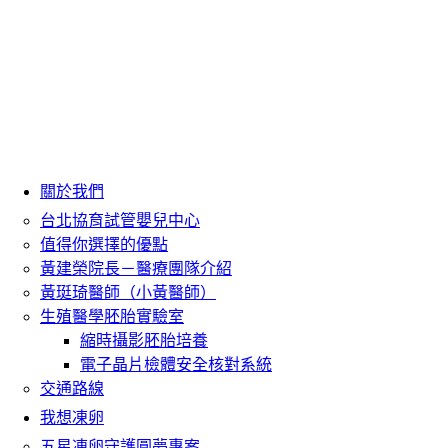
關於我們
台北協育試管嬰兒中心
值得你選擇的優點
黃建榮院長－醫療團隊介紹
黃珽琦醫師（小黃醫師）
生殖醫學胚胎實驗室
縮時攝影胚胎培養
電子晶片檢體安全核對系統
交通路線
我想凍卵
五星凍卵守護圓夢專案