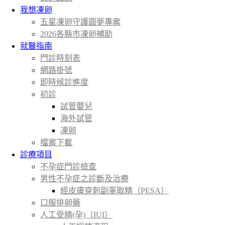
我想凍卵
五星凍卵守護圓夢專案
2026各縣市凍卵補助
就醫指南
門診時刻表
網路掛號
即時候診進度
初診
試管嬰兒
海外試管
凍卵
檔案下載
診療項目
不孕症門診檢查
男性不孕症之診斷及治療
經皮膚穿刺副睪取精（PESA）
口服排卵藥
人工受精(孕)（IUI）