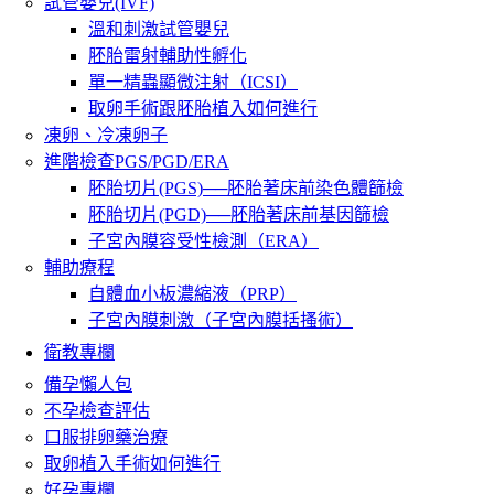
試管嬰兒(IVF)
溫和刺激試管嬰兒
胚胎雷射輔助性孵化
單一精蟲顯微注射（ICSI）
取卵手術跟胚胎植入如何進行
凍卵、冷凍卵子
進階檢查PGS/PGD/ERA
胚胎切片(PGS)──胚胎著床前染色體篩檢
胚胎切片(PGD)──胚胎著床前基因篩檢
子宮內膜容受性檢測（ERA）
輔助療程
自體血小板濃縮液（PRP）
子宮內膜刺激（子宮內膜括搔術）
衛教專欄
備孕懶人包
不孕檢查評估
口服排卵藥治療
取卵植入手術如何進行
好孕專欄