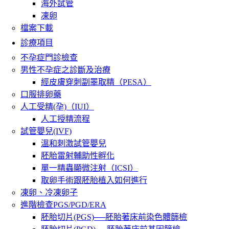
海外試管
凍卵
檔案下載
診療項目
不孕症門診檢查
男性不孕症之診斷及治療
經皮膚穿刺副睪取精（PESA）
口服排卵藥
人工受精(孕)（IUI）
人工授精流程
試管嬰兒(IVF)
溫和刺激試管嬰兒
胚胎雷射輔助性孵化
單一精蟲顯微注射（ICSI）
取卵手術跟胚胎植入如何進行
凍卵、冷凍卵子
進階檢查PGS/PGD/ERA
胚胎切片(PGS)──胚胎著床前染色體篩檢