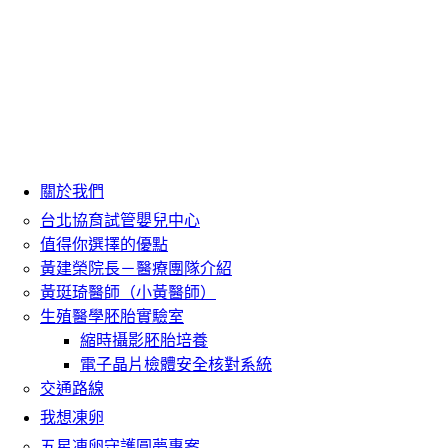
關於我們
台北協育試管嬰兒中心
值得你選擇的優點
黃建榮院長－醫療團隊介紹
黃珽琦醫師（小黃醫師）
生殖醫學胚胎實驗室
縮時攝影胚胎培養
電子晶片檢體安全核對系統
交通路線
我想凍卵
五星凍卵守護圓夢專案