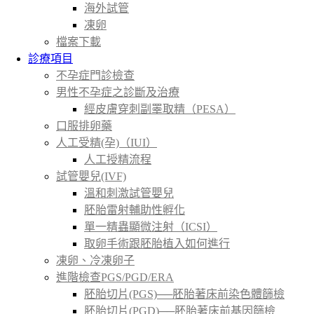
海外試管
凍卵
檔案下載
診療項目
不孕症門診檢查
男性不孕症之診斷及治療
經皮膚穿刺副睪取精（PESA）
口服排卵藥
人工受精(孕)（IUI）
人工授精流程
試管嬰兒(IVF)
溫和刺激試管嬰兒
胚胎雷射輔助性孵化
單一精蟲顯微注射（ICSI）
取卵手術跟胚胎植入如何進行
凍卵、冷凍卵子
進階檢查PGS/PGD/ERA
胚胎切片(PGS)──胚胎著床前染色體篩檢
胚胎切片(PGD)──胚胎著床前基因篩檢