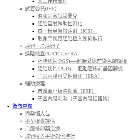
人工授精流程
試管嬰兒(IVF)
溫和刺激試管嬰兒
胚胎雷射輔助性孵化
單一精蟲顯微注射（ICSI）
取卵手術跟胚胎植入如何進行
凍卵、冷凍卵子
進階檢查PGS/PGD/ERA
胚胎切片(PGS)──胚胎著床前染色體篩檢
胚胎切片(PGD)──胚胎著床前基因篩檢
子宮內膜容受性檢測（ERA）
輔助療程
自體血小板濃縮液（PRP）
子宮內膜刺激（子宮內膜括搔術）
衛教專欄
備孕懶人包
不孕檢查評估
口服排卵藥治療
取卵植入手術如何進行