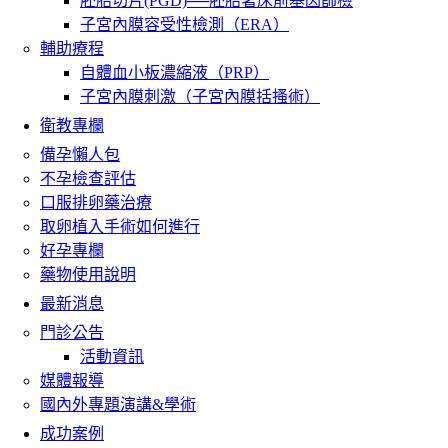
胚胎切片(PGD)──胚胎著床前基因篩檢
子宮內膜容受性檢測（ERA）
輔助療程
自體血小板濃縮液（PRP）
子宮內膜刺激（子宮內膜括搔術）
衛教專欄
備孕懶人包
不孕檢查評估
口服排卵藥治療
取卵植入手術如何進行
好孕專欄
藥物使用說明
最新消息
門診公告
活動資訊
媒體報導
國內外專題演講&學術
成功案例