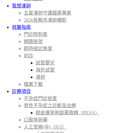
我想凍卵
五星凍卵守護圓夢專案
2026各縣市凍卵補助
就醫指南
門診時刻表
網路掛號
即時候診進度
初診
試管嬰兒
海外試管
凍卵
檔案下載
診療項目
不孕症門診檢查
男性不孕症之診斷及治療
經皮膚穿刺副睪取精（PESA）
口服排卵藥
人工受精(孕)（IUI）