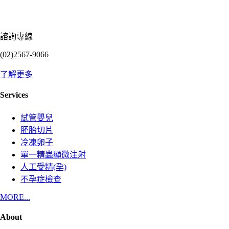
諮詢專線
(02)2567-9066
了解更多
Services
試管嬰兒
胚胎切片
冷凍卵子
單一精蟲顯微注射
人工受精(孕)
不孕症檢查
MORE...
About