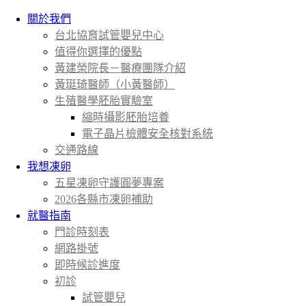
關於我們
台北協育試管嬰兒中心
值得你選擇的優點
黃建榮院長－醫療團隊介紹
黃珽琦醫師（小黃醫師）
生殖醫學胚胎實驗室
縮時攝影胚胎培養
電子晶片檢體安全核對系統
交通路線
我想凍卵
五星凍卵守護圓夢專案
2026各縣市凍卵補助
就醫指南
門診時刻表
網路掛號
即時候診進度
初診
試管嬰兒