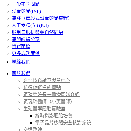
一般不孕問題
試管嬰兒(IVF)
凍胚（兩段式試管嬰兒療程）
人工受精(孕) (IUI)
服用口服排卵藥自然同房
凍卵經驗分享
寶寶萌照
更多成功案例
聯絡我們
關於我們
台北協育試管嬰兒中心
值得你選擇的優點
黃建榮院長－醫療團隊介紹
黃珽琦醫師（小黃醫師）
生殖醫學胚胎實驗室
縮時攝影胚胎培養
電子晶片檢體安全核對系統
交通路線