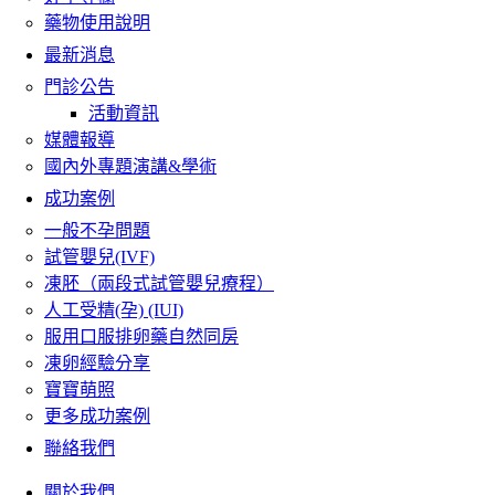
藥物使用說明
最新消息
門診公告
活動資訊
媒體報導
國內外專題演講&學術
成功案例
一般不孕問題
試管嬰兒(IVF)
凍胚（兩段式試管嬰兒療程）
人工受精(孕) (IUI)
服用口服排卵藥自然同房
凍卵經驗分享
寶寶萌照
更多成功案例
聯絡我們
關於我們