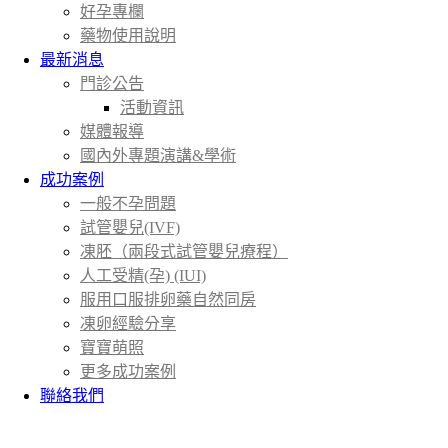
好孕專欄
藥物使用說明
最新消息
門診公告
活動資訊
媒體報導
國內外專題演講&學術
成功案例
一般不孕問題
試管嬰兒(IVF)
凍胚（兩段式試管嬰兒療程）
人工受精(孕) (IUI)
服用口服排卵藥自然同房
凍卵經驗分享
寶寶萌照
更多成功案例
聯絡我們