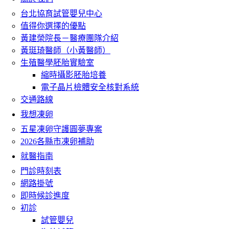
台北協育試管嬰兒中心
值得你選擇的優點
黃建榮院長－醫療團隊介紹
黃珽琦醫師（小黃醫師）
生殖醫學胚胎實驗室
縮時攝影胚胎培養
電子晶片檢體安全核對系統
交通路線
我想凍卵
五星凍卵守護圓夢專案
2026各縣市凍卵補助
就醫指南
門診時刻表
網路掛號
即時候診進度
初診
試管嬰兒