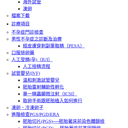
海外試管
凍卵
檔案下載
診療項目
不孕症門診檢查
男性不孕症之診斷及治療
經皮膚穿刺副睪取精（PESA）
口服排卵藥
人工受精(孕)（IUI）
人工授精流程
試管嬰兒(IVF)
溫和刺激試管嬰兒
胚胎雷射輔助性孵化
單一精蟲顯微注射（ICSI）
取卵手術跟胚胎植入如何進行
凍卵、冷凍卵子
進階檢查PGS/PGD/ERA
胚胎切片(PGS)──胚胎著床前染色體篩檢