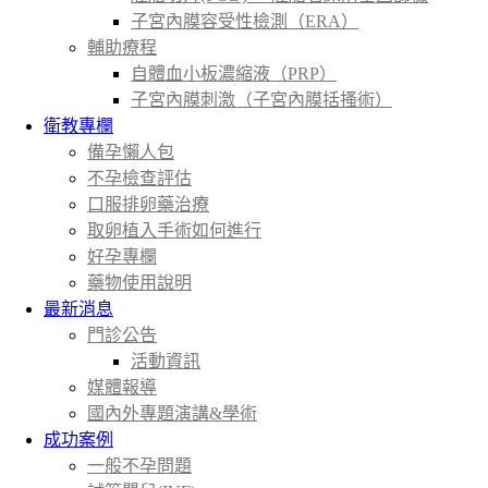
子宮內膜容受性檢測（ERA）
輔助療程
自體血小板濃縮液（PRP）
子宮內膜刺激（子宮內膜括搔術）
衛教專欄
備孕懶人包
不孕檢查評估
口服排卵藥治療
取卵植入手術如何進行
好孕專欄
藥物使用說明
最新消息
門診公告
活動資訊
媒體報導
國內外專題演講&學術
成功案例
一般不孕問題