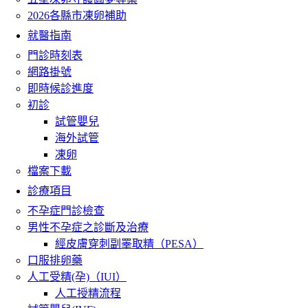
2026各縣市凍卵補助
就醫指南
門診時刻表
網路掛號
即時候診進度
初診
試管嬰兒
海外試管
凍卵
檔案下載
診療項目
不孕症門診檢查
男性不孕症之診斷及治療
經皮膚穿刺副睪取精（PESA）
口服排卵藥
人工受精(孕)（IUI）
人工授精流程