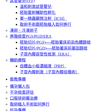
試管嬰兒(IVF)
溫和刺激試管嬰兒
胚胎雷射輔助性孵化
單一精蟲顯微注射（ICSI）
取卵手術跟胚胎植入如何進行
凍卵、冷凍卵子
進階檢查PGS/PGD/ERA
胚胎切片(PGS)──胚胎著床前染色體篩檢
胚胎切片(PGD)──胚胎著床前基因篩檢
子宮內膜容受性檢測（ERA）
輔助療程
自體血小板濃縮液（PRP）
子宮內膜刺激（子宮內膜括搔術）
衛教專欄
備孕懶人包
不孕檢查評估
口服排卵藥治療
取卵植入手術如何進行
好孕專欄