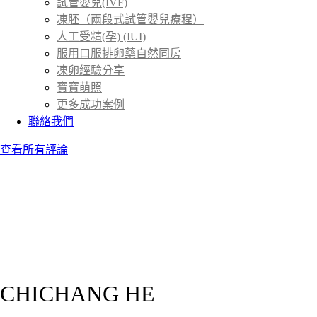
試管嬰兒(IVF)
凍胚（兩段式試管嬰兒療程）
人工受精(孕) (IUI)
服用口服排卵藥自然同房
凍卵經驗分享
寶寶萌照
更多成功案例
聯絡我們
查看所有評論
CHICHANG HE