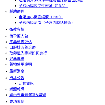
胚胎切片(PGD)──胚胎著床前基因篩檢
子宮內膜容受性檢測（ERA）
輔助療程
自體血小板濃縮液（PRP）
子宮內膜刺激（子宮內膜括搔術）
衛教專欄
備孕懶人包
不孕檢查評估
口服排卵藥治療
取卵植入手術如何進行
好孕專欄
藥物使用說明
最新消息
門診公告
活動資訊
媒體報導
國內外專題演講&學術
成功案例