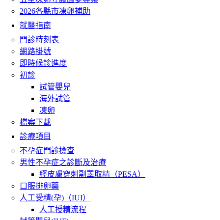
2026各縣市凍卵補助
就醫指南
門診時刻表
網路掛號
即時候診進度
初診
試管嬰兒
海外試管
凍卵
檔案下載
診療項目
不孕症門診檢查
男性不孕症之診斷及治療
經皮膚穿刺副睪取精（PESA）
口服排卵藥
人工受精(孕)（IUI）
人工授精流程