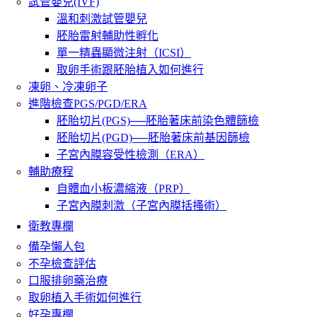
試管嬰兒(IVF)
溫和刺激試管嬰兒
胚胎雷射輔助性孵化
單一精蟲顯微注射（ICSI）
取卵手術跟胚胎植入如何進行
凍卵、冷凍卵子
進階檢查PGS/PGD/ERA
胚胎切片(PGS)──胚胎著床前染色體篩檢
胚胎切片(PGD)──胚胎著床前基因篩檢
子宮內膜容受性檢測（ERA）
輔助療程
自體血小板濃縮液（PRP）
子宮內膜刺激（子宮內膜括搔術）
衛教專欄
備孕懶人包
不孕檢查評估
口服排卵藥治療
取卵植入手術如何進行
好孕專欄