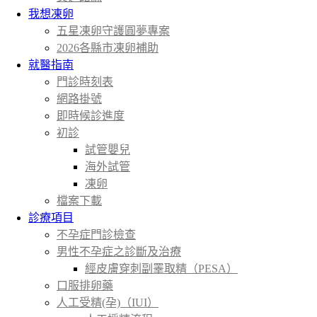
我想凍卵
五星凍卵守護圓夢專案
2026各縣市凍卵補助
就醫指南
門診時刻表
網路掛號
即時候診進度
初診
試管嬰兒
海外試管
凍卵
檔案下載
診療項目
不孕症門診檢查
男性不孕症之診斷及治療
經皮膚穿刺副睪取精（PESA）
口服排卵藥
人工受精(孕)（IUI）