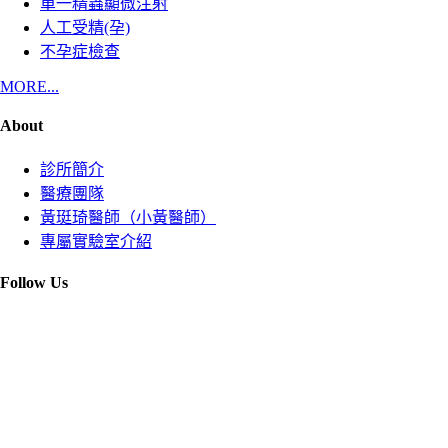
單一精蟲顯微注射
人工受精(孕)
不孕症檢查
MORE...
About
診所簡介
醫療團隊
黃珽琦醫師（小黃醫師）
專屬實驗室介紹
Follow Us