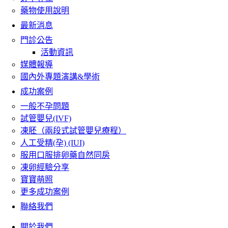
藥物使用說明
最新消息
門診公告
活動資訊
媒體報導
國內外專題演講&學術
成功案例
一般不孕問題
試管嬰兒(IVF)
凍胚（兩段式試管嬰兒療程）
人工受精(孕) (IUI)
服用口服排卵藥自然同房
凍卵經驗分享
寶寶萌照
更多成功案例
聯絡我們
關於我們