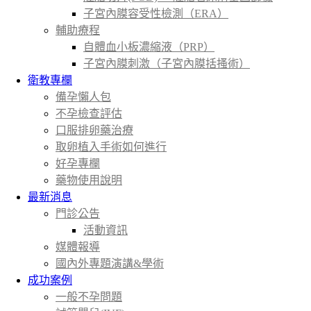
子宮內膜容受性檢測（ERA）
輔助療程
自體血小板濃縮液（PRP）
子宮內膜刺激（子宮內膜括搔術）
衛教專欄
備孕懶人包
不孕檢查評估
口服排卵藥治療
取卵植入手術如何進行
好孕專欄
藥物使用說明
最新消息
門診公告
活動資訊
媒體報導
國內外專題演講&學術
成功案例
一般不孕問題