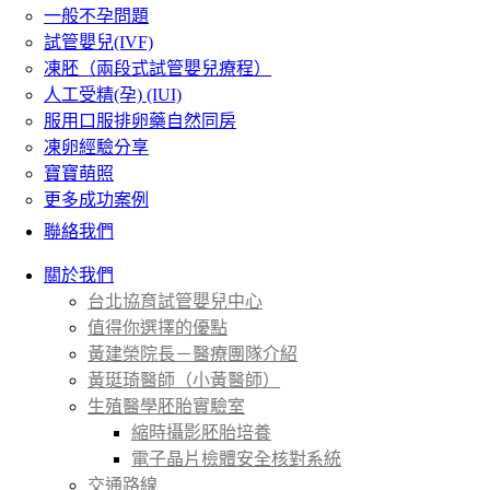
一般不孕問題
試管嬰兒(IVF)
凍胚（兩段式試管嬰兒療程）
人工受精(孕) (IUI)
服用口服排卵藥自然同房
凍卵經驗分享
寶寶萌照
更多成功案例
聯絡我們
關於我們
台北協育試管嬰兒中心
值得你選擇的優點
黃建榮院長－醫療團隊介紹
黃珽琦醫師（小黃醫師）
生殖醫學胚胎實驗室
縮時攝影胚胎培養
電子晶片檢體安全核對系統
交通路線