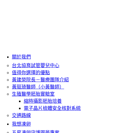
關於我們
台北協育試管嬰兒中心
值得你選擇的優點
黃建榮院長－醫療團隊介紹
黃珽琦醫師（小黃醫師）
生殖醫學胚胎實驗室
縮時攝影胚胎培養
電子晶片檢體安全核對系統
交通路線
我想凍卵
五星凍卵守護圓夢專案