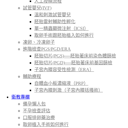
人工授精流程
試管嬰兒(IVF)
溫和刺激試管嬰兒
胚胎雷射輔助性孵化
單一精蟲顯微注射（ICSI）
取卵手術跟胚胎植入如何進行
凍卵、冷凍卵子
進階檢查PGS/PGD/ERA
胚胎切片(PGS)──胚胎著床前染色體篩檢
胚胎切片(PGD)──胚胎著床前基因篩檢
子宮內膜容受性檢測（ERA）
輔助療程
自體血小板濃縮液（PRP）
子宮內膜刺激（子宮內膜括搔術）
衛教專欄
備孕懶人包
不孕檢查評估
口服排卵藥治療
取卵植入手術如何進行