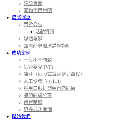
好孕專欄
藥物使用說明
最新消息
門診公告
活動資訊
媒體報導
國內外專題演講&學術
成功案例
一般不孕問題
試管嬰兒(IVF)
凍胚（兩段式試管嬰兒療程）
人工受精(孕) (IUI)
服用口服排卵藥自然同房
凍卵經驗分享
寶寶萌照
更多成功案例
聯絡我們