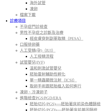
海外試管
凍卵
檔案下載
診療項目
不孕症門診檢查
男性不孕症之診斷及治療
經皮膚穿刺副睪取精（PESA）
口服排卵藥
人工受精(孕)（IUI）
人工授精流程
試管嬰兒(IVF)
溫和刺激試管嬰兒
胚胎雷射輔助性孵化
單一精蟲顯微注射（ICSI）
取卵手術跟胚胎植入如何進行
凍卵、冷凍卵子
進階檢查PGS/PGD/ERA
胚胎切片(PGS)──胚胎著床前染色體篩檢
胚胎切片(PGD)──胚胎著床前基因篩檢