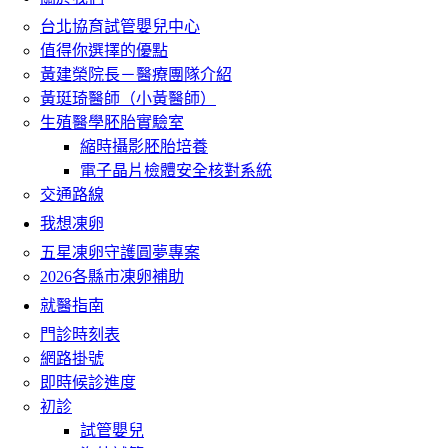
台北協育試管嬰兒中心
值得你選擇的優點
黃建榮院長－醫療團隊介紹
黃珽琦醫師（小黃醫師）
生殖醫學胚胎實驗室
縮時攝影胚胎培養
電子晶片檢體安全核對系統
交通路線
我想凍卵
五星凍卵守護圓夢專案
2026各縣市凍卵補助
就醫指南
門診時刻表
網路掛號
即時候診進度
初診
試管嬰兒