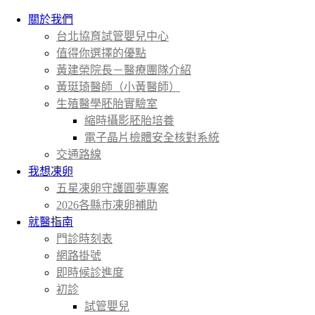
關於我們
台北協育試管嬰兒中心
值得你選擇的優點
黃建榮院長－醫療團隊介紹
黃珽琦醫師（小黃醫師）
生殖醫學胚胎實驗室
縮時攝影胚胎培養
電子晶片檢體安全核對系統
交通路線
我想凍卵
五星凍卵守護圓夢專案
2026各縣市凍卵補助
就醫指南
門診時刻表
網路掛號
即時候診進度
初診
試管嬰兒