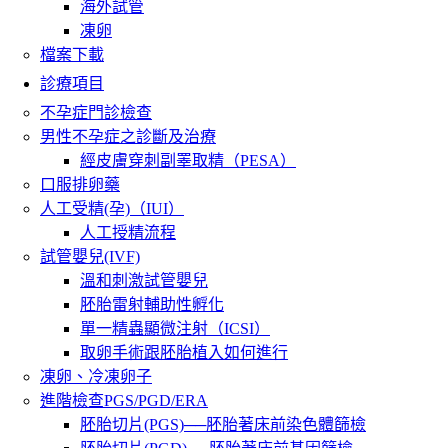
海外試管
凍卵
檔案下載
診療項目
不孕症門診檢查
男性不孕症之診斷及治療
經皮膚穿刺副睪取精（PESA）
口服排卵藥
人工受精(孕)（IUI）
人工授精流程
試管嬰兒(IVF)
溫和刺激試管嬰兒
胚胎雷射輔助性孵化
單一精蟲顯微注射（ICSI）
取卵手術跟胚胎植入如何進行
凍卵、冷凍卵子
進階檢查PGS/PGD/ERA
胚胎切片(PGS)──胚胎著床前染色體篩檢