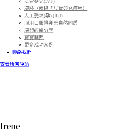
試管嬰兒(IVF)
凍胚（兩段式試管嬰兒療程）
人工受精(孕) (IUI)
服用口服排卵藥自然同房
凍卵經驗分享
寶寶萌照
更多成功案例
聯絡我們
查看所有評論
Irene