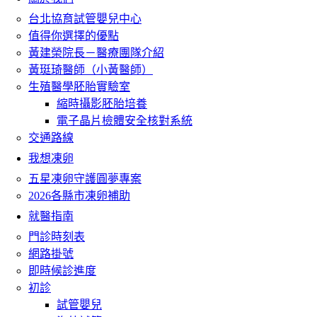
台北協育試管嬰兒中心
值得你選擇的優點
黃建榮院長－醫療團隊介紹
黃珽琦醫師（小黃醫師）
生殖醫學胚胎實驗室
縮時攝影胚胎培養
電子晶片檢體安全核對系統
交通路線
我想凍卵
五星凍卵守護圓夢專案
2026各縣市凍卵補助
就醫指南
門診時刻表
網路掛號
即時候診進度
初診
試管嬰兒