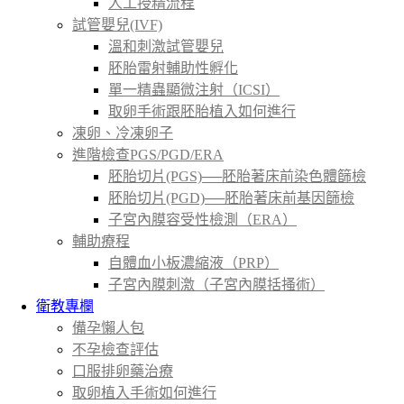
人工授精流程
試管嬰兒(IVF)
溫和刺激試管嬰兒
胚胎雷射輔助性孵化
單一精蟲顯微注射（ICSI）
取卵手術跟胚胎植入如何進行
凍卵、冷凍卵子
進階檢查PGS/PGD/ERA
胚胎切片(PGS)──胚胎著床前染色體篩檢
胚胎切片(PGD)──胚胎著床前基因篩檢
子宮內膜容受性檢測（ERA）
輔助療程
自體血小板濃縮液（PRP）
子宮內膜刺激（子宮內膜括搔術）
衛教專欄
備孕懶人包
不孕檢查評估
口服排卵藥治療
取卵植入手術如何進行