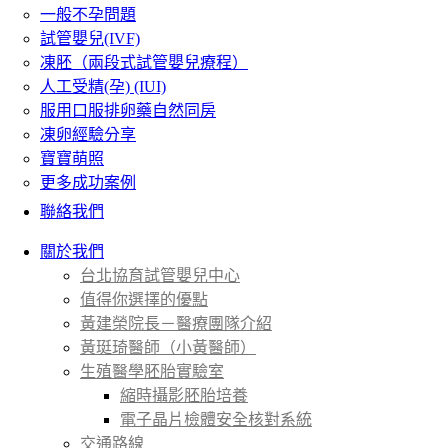
一般不孕問題
試管嬰兒(IVF)
凍胚（兩段式試管嬰兒療程）
人工受精(孕) (IUI)
服用口服排卵藥自然同房
凍卵經驗分享
寶寶萌照
更多成功案例
聯絡我們
關於我們
台北協育試管嬰兒中心
值得你選擇的優點
黃建榮院長－醫療團隊介紹
黃珽琦醫師（小黃醫師）
生殖醫學胚胎實驗室
縮時攝影胚胎培養
電子晶片檢體安全核對系統
交通路線