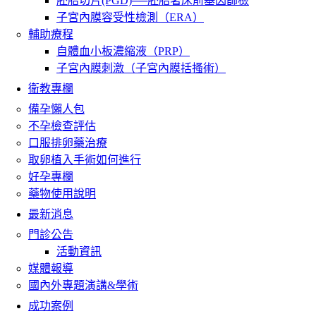
胚胎切片(PGD)──胚胎著床前基因篩檢
子宮內膜容受性檢測（ERA）
輔助療程
自體血小板濃縮液（PRP）
子宮內膜刺激（子宮內膜括搔術）
衛教專欄
備孕懶人包
不孕檢查評估
口服排卵藥治療
取卵植入手術如何進行
好孕專欄
藥物使用說明
最新消息
門診公告
活動資訊
媒體報導
國內外專題演講&學術
成功案例