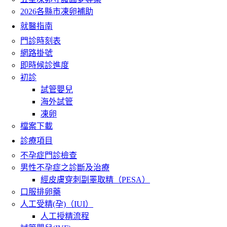
2026各縣市凍卵補助
就醫指南
門診時刻表
網路掛號
即時候診進度
初診
試管嬰兒
海外試管
凍卵
檔案下載
診療項目
不孕症門診檢查
男性不孕症之診斷及治療
經皮膚穿刺副睪取精（PESA）
口服排卵藥
人工受精(孕)（IUI）
人工授精流程