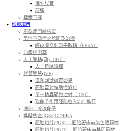
海外試管
凍卵
檔案下載
診療項目
不孕症門診檢查
男性不孕症之診斷及治療
經皮膚穿刺副睪取精（PESA）
口服排卵藥
人工受精(孕)（IUI）
人工授精流程
試管嬰兒(IVF)
溫和刺激試管嬰兒
胚胎雷射輔助性孵化
單一精蟲顯微注射（ICSI）
取卵手術跟胚胎植入如何進行
凍卵、冷凍卵子
進階檢查PGS/PGD/ERA
胚胎切片(PGS)──胚胎著床前染色體篩檢
胚胎切片(PGD)──胚胎著床前基因篩檢