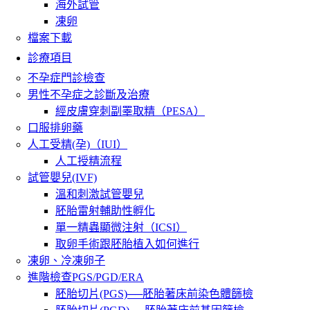
海外試管
凍卵
檔案下載
診療項目
不孕症門診檢查
男性不孕症之診斷及治療
經皮膚穿刺副睪取精（PESA）
口服排卵藥
人工受精(孕)（IUI）
人工授精流程
試管嬰兒(IVF)
溫和刺激試管嬰兒
胚胎雷射輔助性孵化
單一精蟲顯微注射（ICSI）
取卵手術跟胚胎植入如何進行
凍卵、冷凍卵子
進階檢查PGS/PGD/ERA
胚胎切片(PGS)──胚胎著床前染色體篩檢