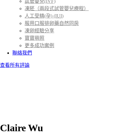
試管嬰兒(IVF)
凍胚（兩段式試管嬰兒療程）
人工受精(孕) (IUI)
服用口服排卵藥自然同房
凍卵經驗分享
寶寶萌照
更多成功案例
聯絡我們
查看所有評論
Claire Wu