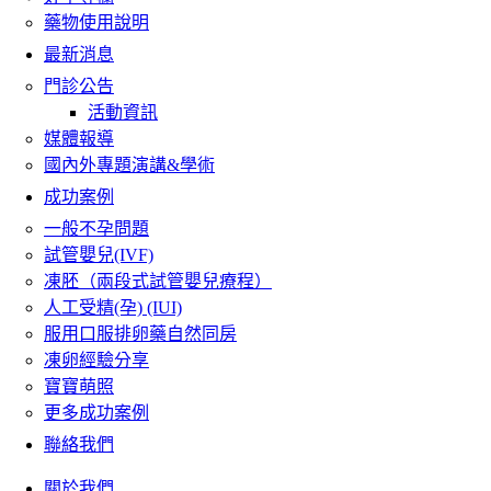
藥物使用說明
最新消息
門診公告
活動資訊
媒體報導
國內外專題演講&學術
成功案例
一般不孕問題
試管嬰兒(IVF)
凍胚（兩段式試管嬰兒療程）
人工受精(孕) (IUI)
服用口服排卵藥自然同房
凍卵經驗分享
寶寶萌照
更多成功案例
聯絡我們
關於我們