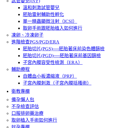
試管嬰兒(IVF)
溫和刺激試管嬰兒
胚胎雷射輔助性孵化
單一精蟲顯微注射（ICSI）
取卵手術跟胚胎植入如何進行
凍卵、冷凍卵子
進階檢查PGS/PGD/ERA
胚胎切片(PGS)──胚胎著床前染色體篩檢
胚胎切片(PGD)──胚胎著床前基因篩檢
子宮內膜容受性檢測（ERA）
輔助療程
自體血小板濃縮液（PRP）
子宮內膜刺激（子宮內膜括搔術）
衛教專欄
備孕懶人包
不孕檢查評估
口服排卵藥治療
取卵植入手術如何進行
好孕專欄