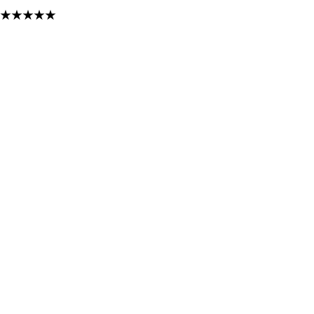
★
★
★
★
★