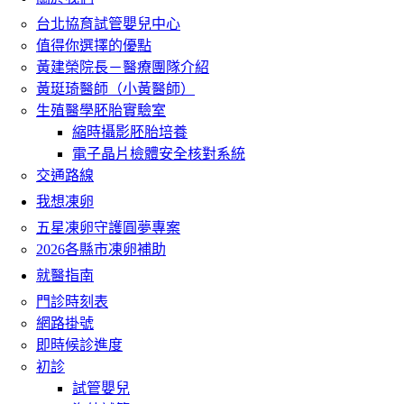
台北協育試管嬰兒中心
值得你選擇的優點
黃建榮院長－醫療團隊介紹
黃珽琦醫師（小黃醫師）
生殖醫學胚胎實驗室
縮時攝影胚胎培養
電子晶片檢體安全核對系統
交通路線
我想凍卵
五星凍卵守護圓夢專案
2026各縣市凍卵補助
就醫指南
門診時刻表
網路掛號
即時候診進度
初診
試管嬰兒