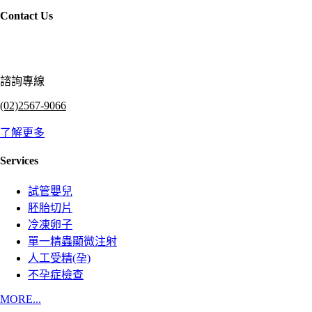
Contact Us
諮詢專線
(02)2567-9066
了解更多
Services
試管嬰兒
胚胎切片
冷凍卵子
單一精蟲顯微注射
人工受精(孕)
不孕症檢查
MORE...