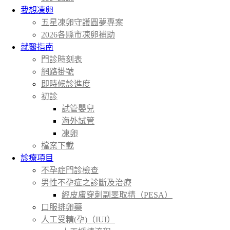
我想凍卵
五星凍卵守護圓夢專案
2026各縣市凍卵補助
就醫指南
門診時刻表
網路掛號
即時候診進度
初診
試管嬰兒
海外試管
凍卵
檔案下載
診療項目
不孕症門診檢查
男性不孕症之診斷及治療
經皮膚穿刺副睪取精（PESA）
口服排卵藥
人工受精(孕)（IUI）