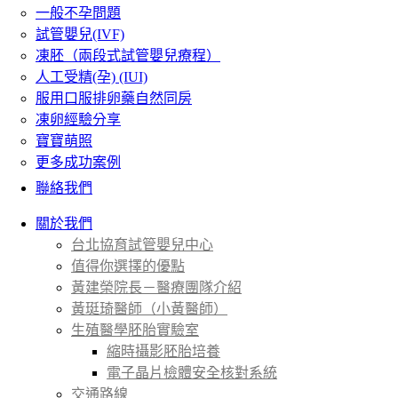
一般不孕問題
試管嬰兒(IVF)
凍胚（兩段式試管嬰兒療程）
人工受精(孕) (IUI)
服用口服排卵藥自然同房
凍卵經驗分享
寶寶萌照
更多成功案例
聯絡我們
關於我們
台北協育試管嬰兒中心
值得你選擇的優點
黃建榮院長－醫療團隊介紹
黃珽琦醫師（小黃醫師）
生殖醫學胚胎實驗室
縮時攝影胚胎培養
電子晶片檢體安全核對系統
交通路線