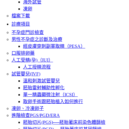
海外試管
凍卵
檔案下載
診療項目
不孕症門診檢查
男性不孕症之診斷及治療
經皮膚穿刺副睪取精（PESA）
口服排卵藥
人工受精(孕)（IUI）
人工授精流程
試管嬰兒(IVF)
溫和刺激試管嬰兒
胚胎雷射輔助性孵化
單一精蟲顯微注射（ICSI）
取卵手術跟胚胎植入如何進行
凍卵、冷凍卵子
進階檢查PGS/PGD/ERA
胚胎切片(PGS)──胚胎著床前染色體篩檢