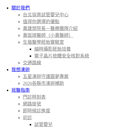
關於我們
台北協育試管嬰兒中心
值得你選擇的優點
黃建榮院長－醫療團隊介紹
黃珽琦醫師（小黃醫師）
生殖醫學胚胎實驗室
縮時攝影胚胎培養
電子晶片檢體安全核對系統
交通路線
我想凍卵
五星凍卵守護圓夢專案
2026各縣市凍卵補助
就醫指南
門診時刻表
網路掛號
即時候診進度
初診
試管嬰兒