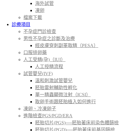
海外試管
凍卵
檔案下載
診療項目
不孕症門診檢查
男性不孕症之診斷及治療
經皮膚穿刺副睪取精（PESA）
口服排卵藥
人工受精(孕)（IUI）
人工授精流程
試管嬰兒(IVF)
溫和刺激試管嬰兒
胚胎雷射輔助性孵化
單一精蟲顯微注射（ICSI）
取卵手術跟胚胎植入如何進行
凍卵、冷凍卵子
進階檢查PGS/PGD/ERA
胚胎切片(PGS)──胚胎著床前染色體篩檢
胚胎切片(PGD)──胚胎著床前基因篩檢