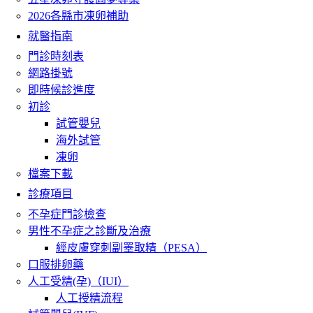
2026各縣市凍卵補助
就醫指南
門診時刻表
網路掛號
即時候診進度
初診
試管嬰兒
海外試管
凍卵
檔案下載
診療項目
不孕症門診檢查
男性不孕症之診斷及治療
經皮膚穿刺副睪取精（PESA）
口服排卵藥
人工受精(孕)（IUI）
人工授精流程