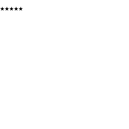
★
★
★
★
★