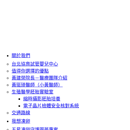
關於我們
台北協育試管嬰兒中心
值得你選擇的優點
黃建榮院長－醫療團隊介紹
黃珽琦醫師（小黃醫師）
生殖醫學胚胎實驗室
縮時攝影胚胎培養
電子晶片檢體安全核對系統
交通路線
我想凍卵
五星凍卵守護圓夢專案