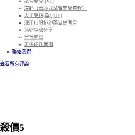
試管嬰兒(IVF)
凍胚（兩段式試管嬰兒療程）
人工受精(孕) (IUI)
服用口服排卵藥自然同房
凍卵經驗分享
寶寶萌照
更多成功案例
聯絡我們
查看所有評論
殺價5