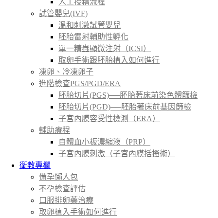
人工授精流程
試管嬰兒(IVF)
溫和刺激試管嬰兒
胚胎雷射輔助性孵化
單一精蟲顯微注射（ICSI）
取卵手術跟胚胎植入如何進行
凍卵、冷凍卵子
進階檢查PGS/PGD/ERA
胚胎切片(PGS)──胚胎著床前染色體篩檢
胚胎切片(PGD)──胚胎著床前基因篩檢
子宮內膜容受性檢測（ERA）
輔助療程
自體血小板濃縮液（PRP）
子宮內膜刺激（子宮內膜括搔術）
衛教專欄
備孕懶人包
不孕檢查評估
口服排卵藥治療
取卵植入手術如何進行