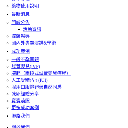
藥物使用說明
最新消息
門診公告
活動資訊
媒體報導
國內外專題演講&學術
成功案例
一般不孕問題
試管嬰兒(IVF)
凍胚（兩段式試管嬰兒療程）
人工受精(孕) (IUI)
服用口服排卵藥自然同房
凍卵經驗分享
寶寶萌照
更多成功案例
聯絡我們
關於我們