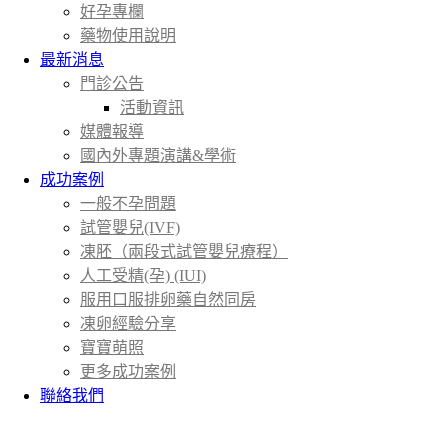
好孕專欄
藥物使用說明
最新消息
門診公告
活動資訊
媒體報導
國內外專題演講&學術
成功案例
一般不孕問題
試管嬰兒(IVF)
凍胚（兩段式試管嬰兒療程）
人工受精(孕) (IUI)
服用口服排卵藥自然同房
凍卵經驗分享
寶寶萌照
更多成功案例
聯絡我們