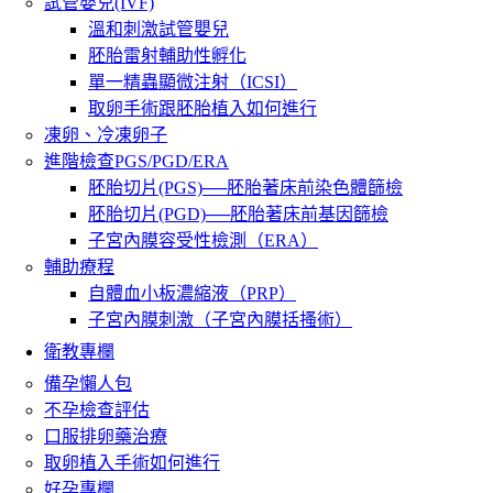
試管嬰兒(IVF)
溫和刺激試管嬰兒
胚胎雷射輔助性孵化
單一精蟲顯微注射（ICSI）
取卵手術跟胚胎植入如何進行
凍卵、冷凍卵子
進階檢查PGS/PGD/ERA
胚胎切片(PGS)──胚胎著床前染色體篩檢
胚胎切片(PGD)──胚胎著床前基因篩檢
子宮內膜容受性檢測（ERA）
輔助療程
自體血小板濃縮液（PRP）
子宮內膜刺激（子宮內膜括搔術）
衛教專欄
備孕懶人包
不孕檢查評估
口服排卵藥治療
取卵植入手術如何進行
好孕專欄