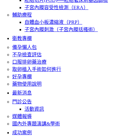
胚胎切片(PGD)──胚胎著床前基因篩檢
子宮內膜容受性檢測（ERA）
輔助療程
自體血小板濃縮液（PRP）
子宮內膜刺激（子宮內膜括搔術）
衛教專欄
備孕懶人包
不孕檢查評估
口服排卵藥治療
取卵植入手術如何進行
好孕專欄
藥物使用說明
最新消息
門診公告
活動資訊
媒體報導
國內外專題演講&學術
成功案例