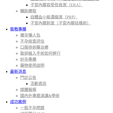
子宮內膜容受性檢測（ERA）
輔助療程
自體血小板濃縮液（PRP）
子宮內膜刺激（子宮內膜括搔術）
衛教專欄
備孕懶人包
不孕檢查評估
口服排卵藥治療
取卵植入手術如何進行
好孕專欄
藥物使用說明
最新消息
門診公告
活動資訊
媒體報導
國內外專題演講&學術
成功案例
一般不孕問題