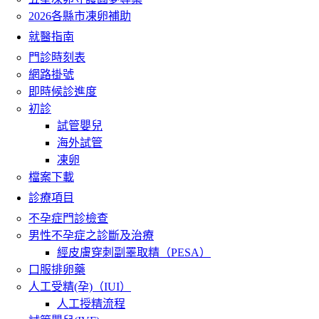
2026各縣市凍卵補助
就醫指南
門診時刻表
網路掛號
即時候診進度
初診
試管嬰兒
海外試管
凍卵
檔案下載
診療項目
不孕症門診檢查
男性不孕症之診斷及治療
經皮膚穿刺副睪取精（PESA）
口服排卵藥
人工受精(孕)（IUI）
人工授精流程