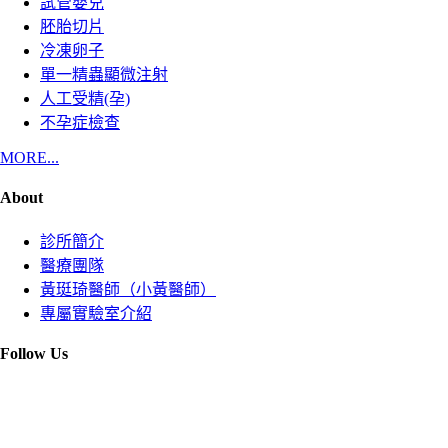
試管嬰兒
胚胎切片
冷凍卵子
單一精蟲顯微注射
人工受精(孕)
不孕症檢查
MORE...
About
診所簡介
醫療團隊
黃珽琦醫師（小黃醫師）
專屬實驗室介紹
Follow Us