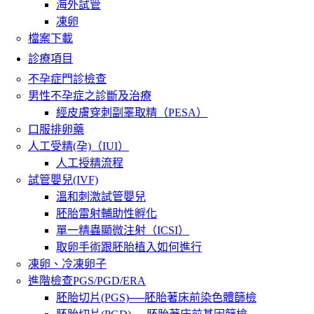
海外試管
凍卵
檔案下載
診療項目
不孕症門診檢查
男性不孕症之診斷及治療
經皮膚穿刺副睪取精（PESA）
口服排卵藥
人工受精(孕)（IUI）
人工授精流程
試管嬰兒(IVF)
溫和刺激試管嬰兒
胚胎雷射輔助性孵化
單一精蟲顯微注射（ICSI）
取卵手術跟胚胎植入如何進行
凍卵、冷凍卵子
進階檢查PGS/PGD/ERA
胚胎切片(PGS)──胚胎著床前染色體篩檢