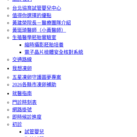
台北協育試管嬰兒中心
值得你選擇的優點
黃建榮院長－醫療團隊介紹
黃珽琦醫師（小黃醫師）
生殖醫學胚胎實驗室
縮時攝影胚胎培養
電子晶片檢體安全核對系統
交通路線
我想凍卵
五星凍卵守護圓夢專案
2026各縣市凍卵補助
就醫指南
門診時刻表
網路掛號
即時候診進度
初診
試管嬰兒