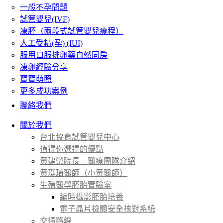
一般不孕問題
試管嬰兒(IVF)
凍胚（兩段式試管嬰兒療程）
人工受精(孕) (IUI)
服用口服排卵藥自然同房
凍卵經驗分享
寶寶萌照
更多成功案例
聯絡我們
關於我們
台北協育試管嬰兒中心
值得你選擇的優點
黃建榮院長－醫療團隊介紹
黃珽琦醫師（小黃醫師）
生殖醫學胚胎實驗室
縮時攝影胚胎培養
電子晶片檢體安全核對系統
交通路線