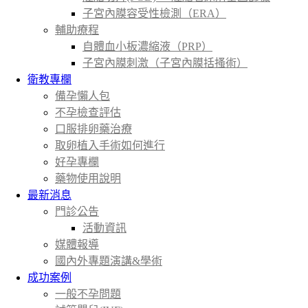
子宮內膜容受性檢測（ERA）
輔助療程
自體血小板濃縮液（PRP）
子宮內膜刺激（子宮內膜括搔術）
衛教專欄
備孕懶人包
不孕檢查評估
口服排卵藥治療
取卵植入手術如何進行
好孕專欄
藥物使用說明
最新消息
門診公告
活動資訊
媒體報導
國內外專題演講&學術
成功案例
一般不孕問題