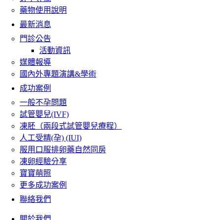
藥物使用說明
最新消息
門診公告
活動資訊
媒體報導
國內外專題演講&學術
成功案例
一般不孕問題
試管嬰兒(IVF)
凍胚（兩段式試管嬰兒療程）
人工受精(孕) (IUI)
服用口服排卵藥自然同房
凍卵經驗分享
寶寶萌照
更多成功案例
聯絡我們
關於我們