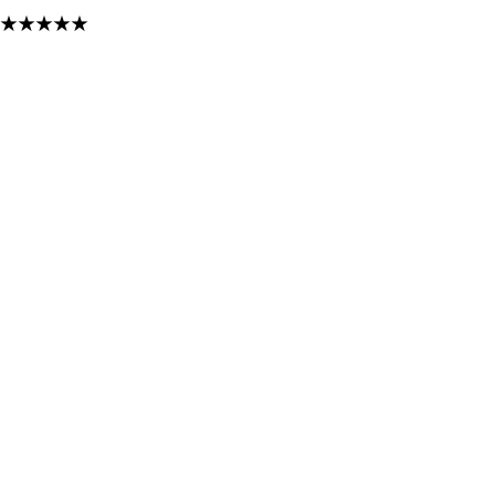
★
★
★
★
★