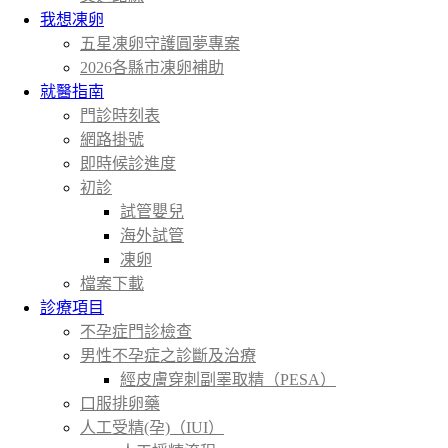
我想凍卵
五星凍卵守護圓夢專案
2026各縣市凍卵補助
就醫指南
門診時刻表
網路掛號
即時候診進度
初診
試管嬰兒
海外試管
凍卵
檔案下載
診療項目
不孕症門診檢查
男性不孕症之診斷及治療
經皮膚穿刺副睪取精（PESA）
口服排卵藥
人工受精(孕)（IUI）