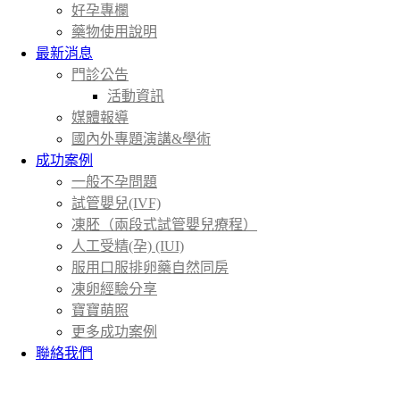
好孕專欄
藥物使用說明
最新消息
門診公告
活動資訊
媒體報導
國內外專題演講&學術
成功案例
一般不孕問題
試管嬰兒(IVF)
凍胚（兩段式試管嬰兒療程）
人工受精(孕) (IUI)
服用口服排卵藥自然同房
凍卵經驗分享
寶寶萌照
更多成功案例
聯絡我們