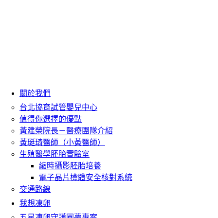
關於我們
台北協育試管嬰兒中心
值得你選擇的優點
黃建榮院長－醫療團隊介紹
黃珽琦醫師（小黃醫師）
生殖醫學胚胎實驗室
縮時攝影胚胎培養
電子晶片檢體安全核對系統
交通路線
我想凍卵
五星凍卵守護圓夢專案