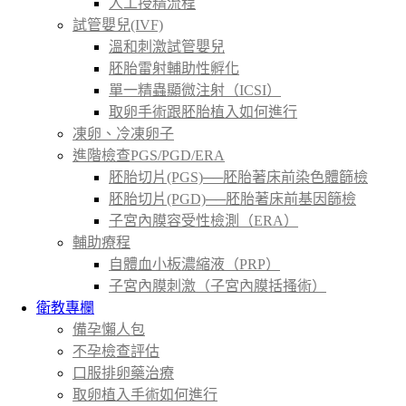
人工授精流程
試管嬰兒(IVF)
溫和刺激試管嬰兒
胚胎雷射輔助性孵化
單一精蟲顯微注射（ICSI）
取卵手術跟胚胎植入如何進行
凍卵、冷凍卵子
進階檢查PGS/PGD/ERA
胚胎切片(PGS)──胚胎著床前染色體篩檢
胚胎切片(PGD)──胚胎著床前基因篩檢
子宮內膜容受性檢測（ERA）
輔助療程
自體血小板濃縮液（PRP）
子宮內膜刺激（子宮內膜括搔術）
衛教專欄
備孕懶人包
不孕檢查評估
口服排卵藥治療
取卵植入手術如何進行