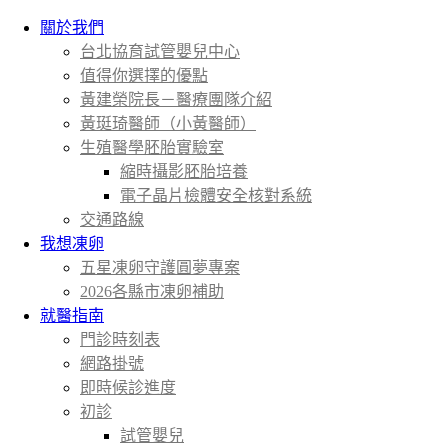
關於我們
台北協育試管嬰兒中心
值得你選擇的優點
黃建榮院長－醫療團隊介紹
黃珽琦醫師（小黃醫師）
生殖醫學胚胎實驗室
縮時攝影胚胎培養
電子晶片檢體安全核對系統
交通路線
我想凍卵
五星凍卵守護圓夢專案
2026各縣市凍卵補助
就醫指南
門診時刻表
網路掛號
即時候診進度
初診
試管嬰兒