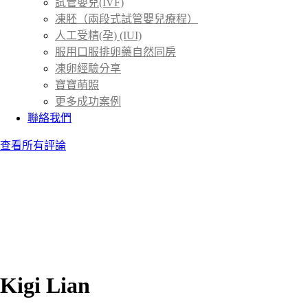
試管嬰兒(IVF)
凍胚（兩段式試管嬰兒療程）
人工受精(孕) (IUI)
服用口服排卵藥自然同房
凍卵經驗分享
寶寶萌照
更多成功案例
聯絡我們
查看所有評論
Kigi Lian