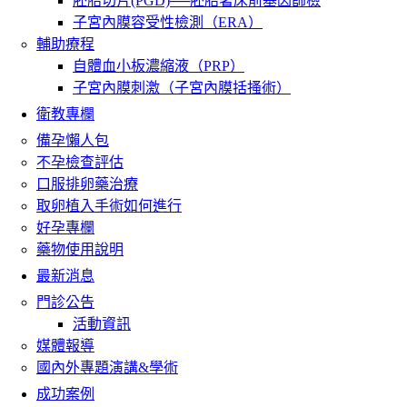
胚胎切片(PGD)──胚胎著床前基因篩檢
子宮內膜容受性檢測（ERA）
輔助療程
自體血小板濃縮液（PRP）
子宮內膜刺激（子宮內膜括搔術）
衛教專欄
備孕懶人包
不孕檢查評估
口服排卵藥治療
取卵植入手術如何進行
好孕專欄
藥物使用說明
最新消息
門診公告
活動資訊
媒體報導
國內外專題演講&學術
成功案例