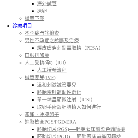
海外試管
凍卵
檔案下載
診療項目
不孕症門診檢查
男性不孕症之診斷及治療
經皮膚穿刺副睪取精（PESA）
口服排卵藥
人工受精(孕)（IUI）
人工授精流程
試管嬰兒(IVF)
溫和刺激試管嬰兒
胚胎雷射輔助性孵化
單一精蟲顯微注射（ICSI）
取卵手術跟胚胎植入如何進行
凍卵、冷凍卵子
進階檢查PGS/PGD/ERA
胚胎切片(PGS)──胚胎著床前染色體篩檢
胚胎切片(PGD)──胚胎著床前基因篩檢