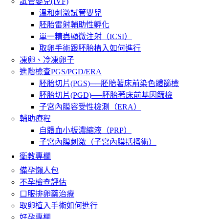
試管嬰兒(IVF)
溫和刺激試管嬰兒
胚胎雷射輔助性孵化
單一精蟲顯微注射（ICSI）
取卵手術跟胚胎植入如何進行
凍卵、冷凍卵子
進階檢查PGS/PGD/ERA
胚胎切片(PGS)──胚胎著床前染色體篩檢
胚胎切片(PGD)──胚胎著床前基因篩檢
子宮內膜容受性檢測（ERA）
輔助療程
自體血小板濃縮液（PRP）
子宮內膜刺激（子宮內膜括搔術）
衛教專欄
備孕懶人包
不孕檢查評估
口服排卵藥治療
取卵植入手術如何進行
好孕專欄