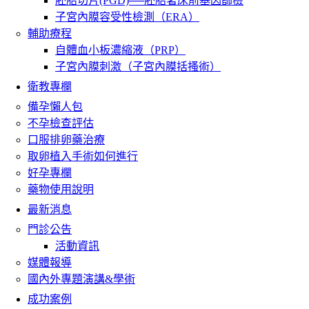
胚胎切片(PGD)──胚胎著床前基因篩檢
子宮內膜容受性檢測（ERA）
輔助療程
自體血小板濃縮液（PRP）
子宮內膜刺激（子宮內膜括搔術）
衛教專欄
備孕懶人包
不孕檢查評估
口服排卵藥治療
取卵植入手術如何進行
好孕專欄
藥物使用說明
最新消息
門診公告
活動資訊
媒體報導
國內外專題演講&學術
成功案例