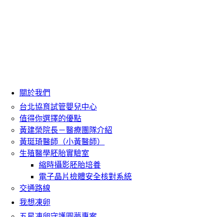
關於我們
台北協育試管嬰兒中心
值得你選擇的優點
黃建榮院長－醫療團隊介紹
黃珽琦醫師（小黃醫師）
生殖醫學胚胎實驗室
縮時攝影胚胎培養
電子晶片檢體安全核對系統
交通路線
我想凍卵
五星凍卵守護圓夢專案