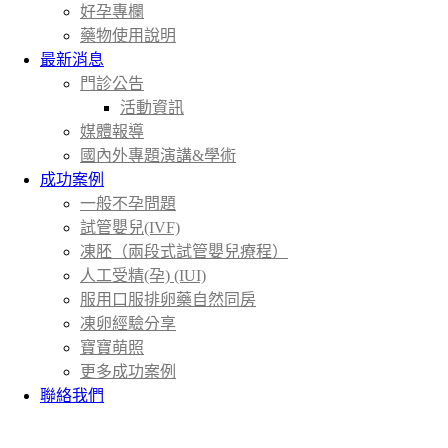
好孕專欄
藥物使用說明
最新消息
門診公告
活動資訊
媒體報導
國內外專題演講&學術
成功案例
一般不孕問題
試管嬰兒(IVF)
凍胚（兩段式試管嬰兒療程）
人工受精(孕) (IUI)
服用口服排卵藥自然同房
凍卵經驗分享
寶寶萌照
更多成功案例
聯絡我們