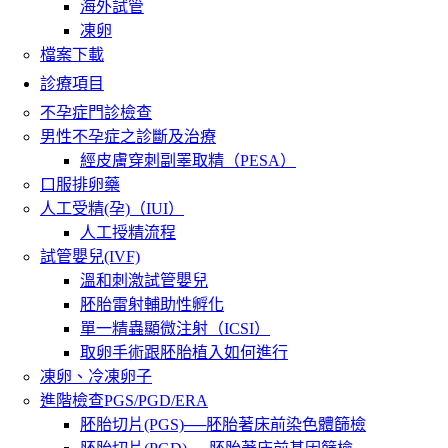
海外試管
凍卵
檔案下載
診療項目
不孕症門診檢查
男性不孕症之診斷及治療
經皮膚穿刺副睪取精（PESA）
口服排卵藥
人工受精(孕)（IUI）
人工授精流程
試管嬰兒(IVF)
溫和刺激試管嬰兒
胚胎雷射輔助性孵化
單一精蟲顯微注射（ICSI）
取卵手術跟胚胎植入如何進行
凍卵、冷凍卵子
進階檢查PGS/PGD/ERA
胚胎切片(PGS)──胚胎著床前染色體篩檢