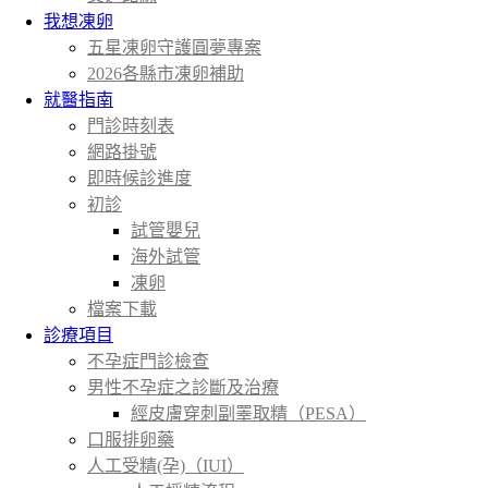
我想凍卵
五星凍卵守護圓夢專案
2026各縣市凍卵補助
就醫指南
門診時刻表
網路掛號
即時候診進度
初診
試管嬰兒
海外試管
凍卵
檔案下載
診療項目
不孕症門診檢查
男性不孕症之診斷及治療
經皮膚穿刺副睪取精（PESA）
口服排卵藥
人工受精(孕)（IUI）