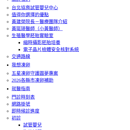
台北協育試管嬰兒中心
值得你選擇的優點
黃建榮院長－醫療團隊介紹
黃珽琦醫師（小黃醫師）
生殖醫學胚胎實驗室
縮時攝影胚胎培養
電子晶片檢體安全核對系統
交通路線
我想凍卵
五星凍卵守護圓夢專案
2026各縣市凍卵補助
就醫指南
門診時刻表
網路掛號
即時候診進度
初診
試管嬰兒