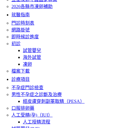
2026各縣市凍卵補助
就醫指南
門診時刻表
網路掛號
即時候診進度
初診
試管嬰兒
海外試管
凍卵
檔案下載
診療項目
不孕症門診檢查
男性不孕症之診斷及治療
經皮膚穿刺副睪取精（PESA）
口服排卵藥
人工受精(孕)（IUI）
人工授精流程