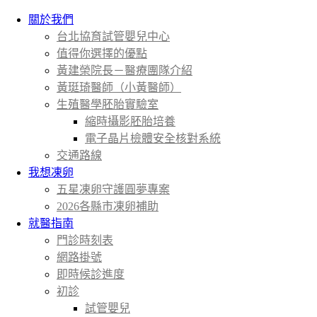
關於我們
台北協育試管嬰兒中心
值得你選擇的優點
黃建榮院長－醫療團隊介紹
黃珽琦醫師（小黃醫師）
生殖醫學胚胎實驗室
縮時攝影胚胎培養
電子晶片檢體安全核對系統
交通路線
我想凍卵
五星凍卵守護圓夢專案
2026各縣市凍卵補助
就醫指南
門診時刻表
網路掛號
即時候診進度
初診
試管嬰兒