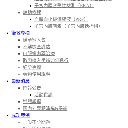
子宮內膜容受性檢測（ERA）
輔助療程
自體血小板濃縮液（PRP）
子宮內膜刺激（子宮內膜括搔術）
衛教專欄
備孕懶人包
不孕檢查評估
口服排卵藥治療
取卵植入手術如何進行
好孕專欄
藥物使用說明
最新消息
門診公告
活動資訊
媒體報導
國內外專題演講&學術
成功案例
一般不孕問題