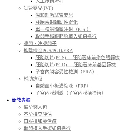
人工授精流程
試管嬰兒(IVF)
溫和刺激試管嬰兒
胚胎雷射輔助性孵化
單一精蟲顯微注射（ICSI）
取卵手術跟胚胎植入如何進行
凍卵、冷凍卵子
進階檢查PGS/PGD/ERA
胚胎切片(PGS)──胚胎著床前染色體篩檢
胚胎切片(PGD)──胚胎著床前基因篩檢
子宮內膜容受性檢測（ERA）
輔助療程
自體血小板濃縮液（PRP）
子宮內膜刺激（子宮內膜括搔術）
衛教專欄
備孕懶人包
不孕檢查評估
口服排卵藥治療
取卵植入手術如何進行