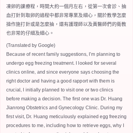
凍卵的課療程，時間大約一個月左右，從第一次會診、抽
血打針到取卵的過程中都非常專業及細心，關於教學怎麼
操作施打針或是怎麼抽，還有護理師以及黃醫師們的衛教
也非常的仔細及細心。
(Translated by Google)
Because of recent family suggestions, I’m planning to
undergo egg freezing treatment. I looked for several
clinics online, and since everyone says choosing the
right doctor and having a good rapport with them is
crucial, I initially planned to visit one or two clinics
before making a decision. The first one was Dr. Huang
Jianrong Obstetrics and Gynecology Clinic. During my
first visit, Dr. Huang meticulously explained egg freezing
procedures to me, including how to retrieve eggs, why I