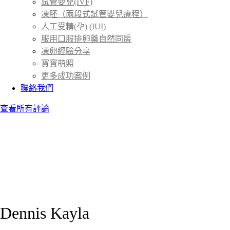
試管嬰兒(IVF)
凍胚（兩段式試管嬰兒療程）
人工受精(孕) (IUI)
服用口服排卵藥自然同房
凍卵經驗分享
寶寶萌照
更多成功案例
聯絡我們
查看所有評論
Dennis Kayla