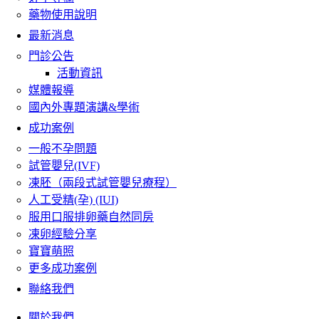
藥物使用說明
最新消息
門診公告
活動資訊
媒體報導
國內外專題演講&學術
成功案例
一般不孕問題
試管嬰兒(IVF)
凍胚（兩段式試管嬰兒療程）
人工受精(孕) (IUI)
服用口服排卵藥自然同房
凍卵經驗分享
寶寶萌照
更多成功案例
聯絡我們
關於我們