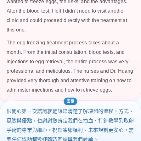
wanted to freeze eggs, the risks, and the advantages.
After the blood test, I felt I didn’t need to visit another
clinic and could proceed directly with the treatment at
this one.
The egg freezing treatment process takes about a
month. From the initial consultation, blood tests, and
injections to egg retrieval, the entire process was very
professional and meticulous. The nurses and Dr. Huang
provided very thorough and attentive training on how to
administer injections and how to retrieve eggs.
很開心第一次諮詢就能讓您清楚了解凍卵的流程、方式、
風險與優點，也謝謝您肯定我們在抽血、打針教學到取卵
手術的專業與細心。祝您凍卵順利、未來規劃更安心，需
要任何協助都歡迎隨時回診與我們討論。