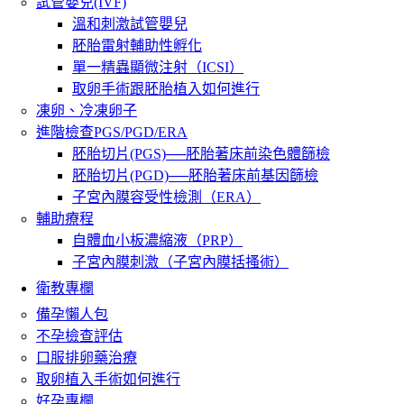
試管嬰兒(IVF)
溫和刺激試管嬰兒
胚胎雷射輔助性孵化
單一精蟲顯微注射（ICSI）
取卵手術跟胚胎植入如何進行
凍卵、冷凍卵子
進階檢查PGS/PGD/ERA
胚胎切片(PGS)──胚胎著床前染色體篩檢
胚胎切片(PGD)──胚胎著床前基因篩檢
子宮內膜容受性檢測（ERA）
輔助療程
自體血小板濃縮液（PRP）
子宮內膜刺激（子宮內膜括搔術）
衛教專欄
備孕懶人包
不孕檢查評估
口服排卵藥治療
取卵植入手術如何進行
好孕專欄