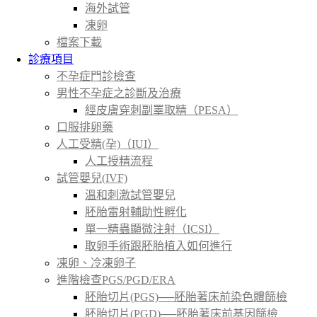
海外試管
凍卵
檔案下載
診療項目
不孕症門診檢查
男性不孕症之診斷及治療
經皮膚穿刺副睪取精（PESA）
口服排卵藥
人工受精(孕)（IUI）
人工授精流程
試管嬰兒(IVF)
溫和刺激試管嬰兒
胚胎雷射輔助性孵化
單一精蟲顯微注射（ICSI）
取卵手術跟胚胎植入如何進行
凍卵、冷凍卵子
進階檢查PGS/PGD/ERA
胚胎切片(PGS)──胚胎著床前染色體篩檢
胚胎切片(PGD)──胚胎著床前基因篩檢