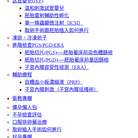
試管嬰兒(IVF)
溫和刺激試管嬰兒
胚胎雷射輔助性孵化
單一精蟲顯微注射（ICSI）
取卵手術跟胚胎植入如何進行
凍卵、冷凍卵子
進階檢查PGS/PGD/ERA
胚胎切片(PGS)──胚胎著床前染色體篩檢
胚胎切片(PGD)──胚胎著床前基因篩檢
子宮內膜容受性檢測（ERA）
輔助療程
自體血小板濃縮液（PRP）
子宮內膜刺激（子宮內膜括搔術）
衛教專欄
備孕懶人包
不孕檢查評估
口服排卵藥治療
取卵植入手術如何進行
好孕專欄