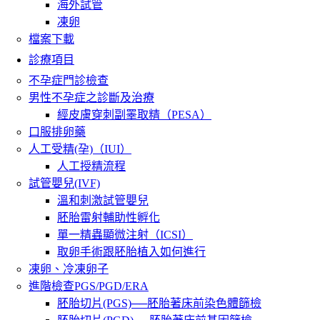
海外試管
凍卵
檔案下載
診療項目
不孕症門診檢查
男性不孕症之診斷及治療
經皮膚穿刺副睪取精（PESA）
口服排卵藥
人工受精(孕)（IUI）
人工授精流程
試管嬰兒(IVF)
溫和刺激試管嬰兒
胚胎雷射輔助性孵化
單一精蟲顯微注射（ICSI）
取卵手術跟胚胎植入如何進行
凍卵、冷凍卵子
進階檢查PGS/PGD/ERA
胚胎切片(PGS)──胚胎著床前染色體篩檢