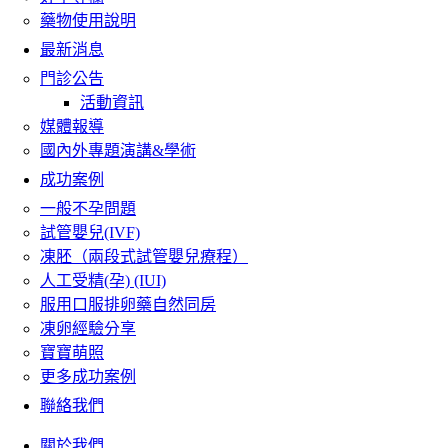
藥物使用說明
最新消息
門診公告
活動資訊
媒體報導
國內外專題演講&學術
成功案例
一般不孕問題
試管嬰兒(IVF)
凍胚（兩段式試管嬰兒療程）
人工受精(孕) (IUI)
服用口服排卵藥自然同房
凍卵經驗分享
寶寶萌照
更多成功案例
聯絡我們
關於我們