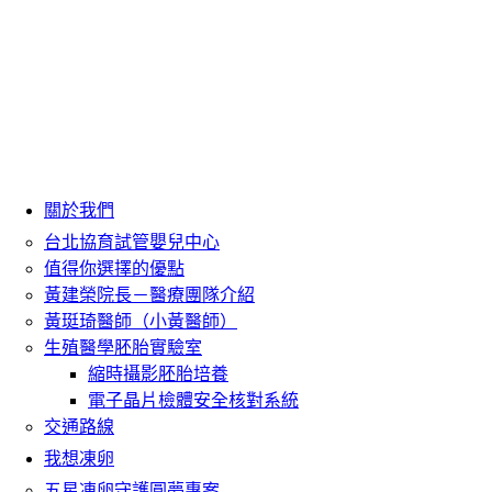
關於我們
台北協育試管嬰兒中心
值得你選擇的優點
黃建榮院長－醫療團隊介紹
黃珽琦醫師（小黃醫師）
生殖醫學胚胎實驗室
縮時攝影胚胎培養
電子晶片檢體安全核對系統
交通路線
我想凍卵
五星凍卵守護圓夢專案