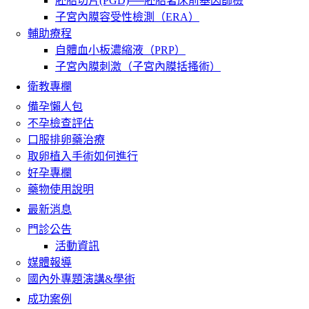
胚胎切片(PGD)──胚胎著床前基因篩檢
子宮內膜容受性檢測（ERA）
輔助療程
自體血小板濃縮液（PRP）
子宮內膜刺激（子宮內膜括搔術）
衛教專欄
備孕懶人包
不孕檢查評估
口服排卵藥治療
取卵植入手術如何進行
好孕專欄
藥物使用說明
最新消息
門診公告
活動資訊
媒體報導
國內外專題演講&學術
成功案例