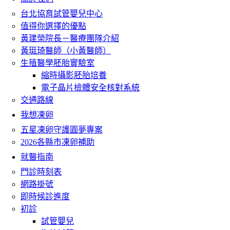
台北協育試管嬰兒中心
值得你選擇的優點
黃建榮院長－醫療團隊介紹
黃珽琦醫師（小黃醫師）
生殖醫學胚胎實驗室
縮時攝影胚胎培養
電子晶片檢體安全核對系統
交通路線
我想凍卵
五星凍卵守護圓夢專案
2026各縣市凍卵補助
就醫指南
門診時刻表
網路掛號
即時候診進度
初診
試管嬰兒