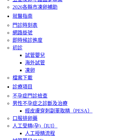
2026各縣市凍卵補助
就醫指南
門診時刻表
網路掛號
即時候診進度
初診
試管嬰兒
海外試管
凍卵
檔案下載
診療項目
不孕症門診檢查
男性不孕症之診斷及治療
經皮膚穿刺副睪取精（PESA）
口服排卵藥
人工受精(孕)（IUI）
人工授精流程