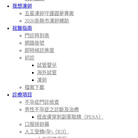
我想凍卵
五星凍卵守護圓夢專案
2026各縣市凍卵補助
就醫指南
門診時刻表
網路掛號
即時候診進度
初診
試管嬰兒
海外試管
凍卵
檔案下載
診療項目
不孕症門診檢查
男性不孕症之診斷及治療
經皮膚穿刺副睪取精（PESA）
口服排卵藥
人工受精(孕)（IUI）