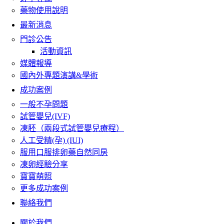
藥物使用說明
最新消息
門診公告
活動資訊
媒體報導
國內外專題演講&學術
成功案例
一般不孕問題
試管嬰兒(IVF)
凍胚（兩段式試管嬰兒療程）
人工受精(孕) (IUI)
服用口服排卵藥自然同房
凍卵經驗分享
寶寶萌照
更多成功案例
聯絡我們
關於我們