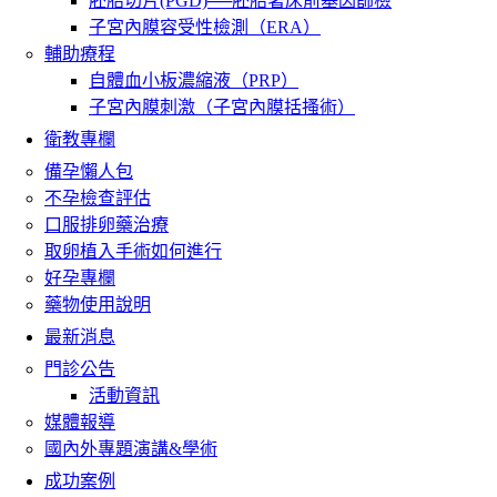
胚胎切片(PGD)──胚胎著床前基因篩檢
子宮內膜容受性檢測（ERA）
輔助療程
自體血小板濃縮液（PRP）
子宮內膜刺激（子宮內膜括搔術）
衛教專欄
備孕懶人包
不孕檢查評估
口服排卵藥治療
取卵植入手術如何進行
好孕專欄
藥物使用說明
最新消息
門診公告
活動資訊
媒體報導
國內外專題演講&學術
成功案例