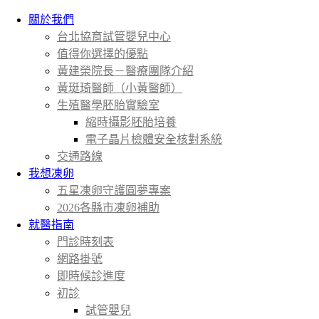
關於我們
台北協育試管嬰兒中心
值得你選擇的優點
黃建榮院長－醫療團隊介紹
黃珽琦醫師（小黃醫師）
生殖醫學胚胎實驗室
縮時攝影胚胎培養
電子晶片檢體安全核對系統
交通路線
我想凍卵
五星凍卵守護圓夢專案
2026各縣市凍卵補助
就醫指南
門診時刻表
網路掛號
即時候診進度
初診
試管嬰兒