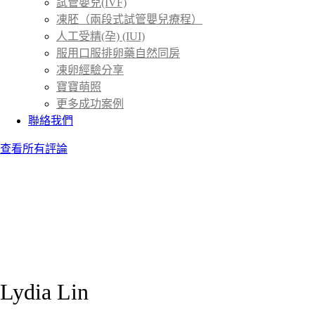
試管嬰兒(IVF)
凍胚（兩段式試管嬰兒療程）
人工受精(孕) (IUI)
服用口服排卵藥自然同房
凍卵經驗分享
寶寶萌照
更多成功案例
聯絡我們
查看所有評論
Lydia Lin