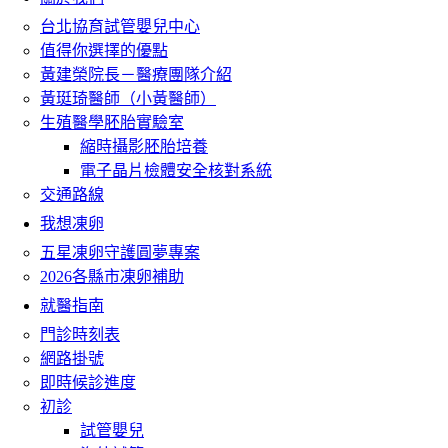
台北協育試管嬰兒中心
值得你選擇的優點
黃建榮院長－醫療團隊介紹
黃珽琦醫師（小黃醫師）
生殖醫學胚胎實驗室
縮時攝影胚胎培養
電子晶片檢體安全核對系統
交通路線
我想凍卵
五星凍卵守護圓夢專案
2026各縣市凍卵補助
就醫指南
門診時刻表
網路掛號
即時候診進度
初診
試管嬰兒