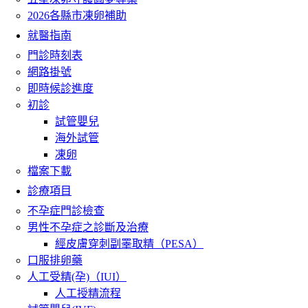
2026各縣市凍卵補助
就醫指南
門診時刻表
網路掛號
即時候診進度
初診
試管嬰兒
海外試管
凍卵
檔案下載
診療項目
不孕症門診檢查
男性不孕症之診斷及治療
經皮膚穿刺副睪取精（PESA）
口服排卵藥
人工受精(孕)（IUI）
人工授精流程