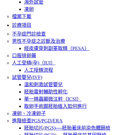
海外試管
凍卵
檔案下載
診療項目
不孕症門診檢查
男性不孕症之診斷及治療
經皮膚穿刺副睪取精（PESA）
口服排卵藥
人工受精(孕)（IUI）
人工授精流程
試管嬰兒(IVF)
溫和刺激試管嬰兒
胚胎雷射輔助性孵化
單一精蟲顯微注射（ICSI）
取卵手術跟胚胎植入如何進行
凍卵、冷凍卵子
進階檢查PGS/PGD/ERA
胚胎切片(PGS)──胚胎著床前染色體篩檢