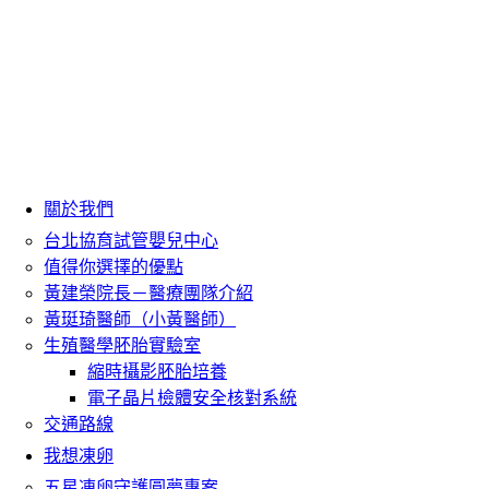
關於我們
台北協育試管嬰兒中心
值得你選擇的優點
黃建榮院長－醫療團隊介紹
黃珽琦醫師（小黃醫師）
生殖醫學胚胎實驗室
縮時攝影胚胎培養
電子晶片檢體安全核對系統
交通路線
我想凍卵
五星凍卵守護圓夢專案