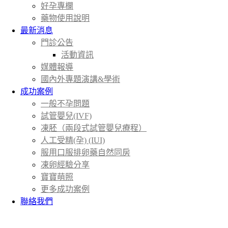
好孕專欄
藥物使用說明
最新消息
門診公告
活動資訊
媒體報導
國內外專題演講&學術
成功案例
一般不孕問題
試管嬰兒(IVF)
凍胚（兩段式試管嬰兒療程）
人工受精(孕) (IUI)
服用口服排卵藥自然同房
凍卵經驗分享
寶寶萌照
更多成功案例
聯絡我們