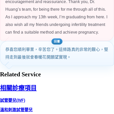
encouragement and reassurance. Thank you, Dr.
Huang’s team, for being there for me through all of this.
As I approach my 13th week, I’m graduating from here. I
also wish all my friends undergoing infertility treatment
can find a suitable method and achieve pregnancy.
恭喜您順利畢業，辛苦您了。這條路真的非常的艱心，堅
持走到最後就會春暖花開願望實現。
Related Service
相關診療項目
試管嬰兒(IVF)
溫和刺激試管嬰兒