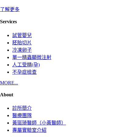
了解更多
Services
試管嬰兒
胚胎切片
冷凍卵子
單一精蟲顯微注射
人工受精(孕)
不孕症檢查
MORE...
About
診所簡介
醫療團隊
黃珽琦醫師（小黃醫師）
專屬實驗室介紹