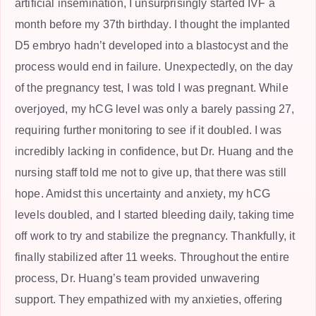
artificial insemination, I unsurprisingly started IVF a
month before my 37th birthday. I thought the implanted
D5 embryo hadn’t developed into a blastocyst and the
process would end in failure. Unexpectedly, on the day
of the pregnancy test, I was told I was pregnant. While
overjoyed, my hCG level was only a barely passing 27,
requiring further monitoring to see if it doubled. I was
incredibly lacking in confidence, but Dr. Huang and the
nursing staff told me not to give up, that there was still
hope. Amidst this uncertainty and anxiety, my hCG
levels doubled, and I started bleeding daily, taking time
off work to try and stabilize the pregnancy. Thankfully, it
finally stabilized after 11 weeks. Throughout the entire
process, Dr. Huang’s team provided unwavering
support. They empathized with my anxieties, offering