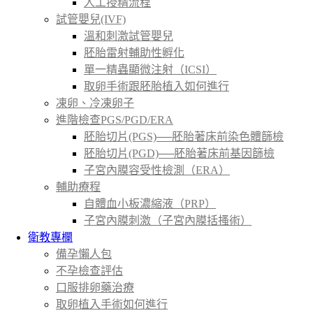
人工授精流程
試管嬰兒(IVF)
溫和刺激試管嬰兒
胚胎雷射輔助性孵化
單一精蟲顯微注射（ICSI）
取卵手術跟胚胎植入如何進行
凍卵、冷凍卵子
進階檢查PGS/PGD/ERA
胚胎切片(PGS)──胚胎著床前染色體篩檢
胚胎切片(PGD)──胚胎著床前基因篩檢
子宮內膜容受性檢測（ERA）
輔助療程
自體血小板濃縮液（PRP）
子宮內膜刺激（子宮內膜括搔術）
衛教專欄
備孕懶人包
不孕檢查評估
口服排卵藥治療
取卵植入手術如何進行