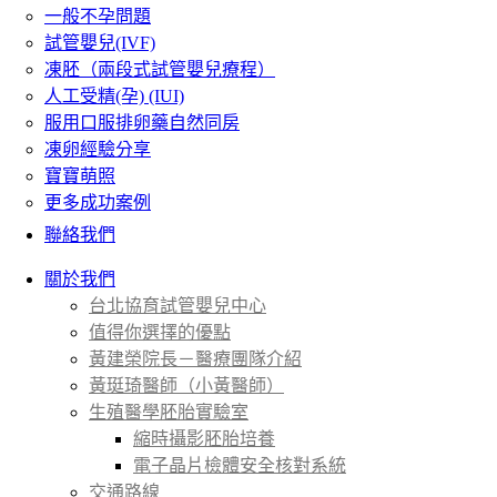
一般不孕問題
試管嬰兒(IVF)
凍胚（兩段式試管嬰兒療程）
人工受精(孕) (IUI)
服用口服排卵藥自然同房
凍卵經驗分享
寶寶萌照
更多成功案例
聯絡我們
關於我們
台北協育試管嬰兒中心
值得你選擇的優點
黃建榮院長－醫療團隊介紹
黃珽琦醫師（小黃醫師）
生殖醫學胚胎實驗室
縮時攝影胚胎培養
電子晶片檢體安全核對系統
交通路線