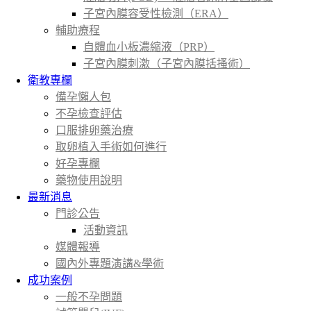
子宮內膜容受性檢測（ERA）
輔助療程
自體血小板濃縮液（PRP）
子宮內膜刺激（子宮內膜括搔術）
衛教專欄
備孕懶人包
不孕檢查評估
口服排卵藥治療
取卵植入手術如何進行
好孕專欄
藥物使用說明
最新消息
門診公告
活動資訊
媒體報導
國內外專題演講&學術
成功案例
一般不孕問題