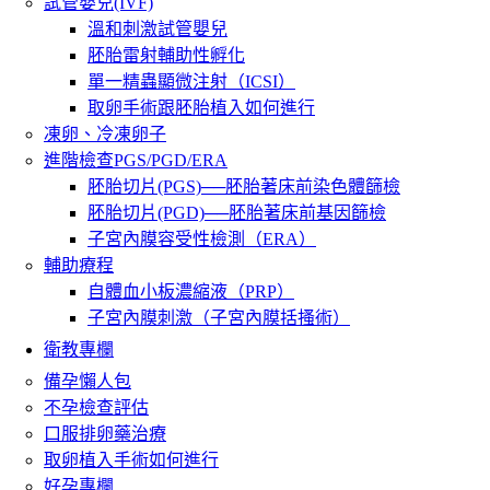
試管嬰兒(IVF)
溫和刺激試管嬰兒
胚胎雷射輔助性孵化
單一精蟲顯微注射（ICSI）
取卵手術跟胚胎植入如何進行
凍卵、冷凍卵子
進階檢查PGS/PGD/ERA
胚胎切片(PGS)──胚胎著床前染色體篩檢
胚胎切片(PGD)──胚胎著床前基因篩檢
子宮內膜容受性檢測（ERA）
輔助療程
自體血小板濃縮液（PRP）
子宮內膜刺激（子宮內膜括搔術）
衛教專欄
備孕懶人包
不孕檢查評估
口服排卵藥治療
取卵植入手術如何進行
好孕專欄