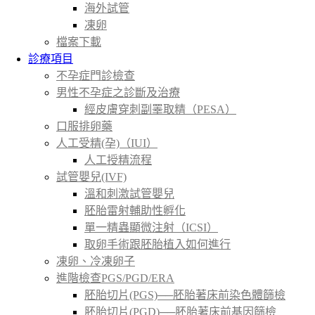
海外試管
凍卵
檔案下載
診療項目
不孕症門診檢查
男性不孕症之診斷及治療
經皮膚穿刺副睪取精（PESA）
口服排卵藥
人工受精(孕)（IUI）
人工授精流程
試管嬰兒(IVF)
溫和刺激試管嬰兒
胚胎雷射輔助性孵化
單一精蟲顯微注射（ICSI）
取卵手術跟胚胎植入如何進行
凍卵、冷凍卵子
進階檢查PGS/PGD/ERA
胚胎切片(PGS)──胚胎著床前染色體篩檢
胚胎切片(PGD)──胚胎著床前基因篩檢