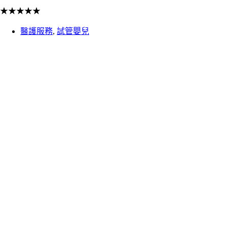
★
★
★
★
★
醫護服務
,
試管嬰兒