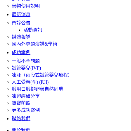
藥物使用說明
最新消息
門診公告
活動資訊
媒體報導
國內外專題演講&學術
成功案例
一般不孕問題
試管嬰兒(IVF)
凍胚（兩段式試管嬰兒療程）
人工受精(孕) (IUI)
服用口服排卵藥自然同房
凍卵經驗分享
寶寶萌照
更多成功案例
聯絡我們
關於我們