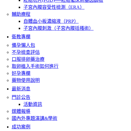
胚胎切片(PGD)──胚胎著床前基因篩檢
子宮內膜容受性檢測（ERA）
輔助療程
自體血小板濃縮液（PRP）
子宮內膜刺激（子宮內膜括搔術）
衛教專欄
備孕懶人包
不孕檢查評估
口服排卵藥治療
取卵植入手術如何進行
好孕專欄
藥物使用說明
最新消息
門診公告
活動資訊
媒體報導
國內外專題演講&學術
成功案例