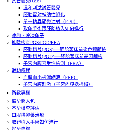
試管嬰兒(IVF)
溫和刺激試管嬰兒
胚胎雷射輔助性孵化
單一精蟲顯微注射（ICSI）
取卵手術跟胚胎植入如何進行
凍卵、冷凍卵子
進階檢查PGS/PGD/ERA
胚胎切片(PGS)──胚胎著床前染色體篩檢
胚胎切片(PGD)──胚胎著床前基因篩檢
子宮內膜容受性檢測（ERA）
輔助療程
自體血小板濃縮液（PRP）
子宮內膜刺激（子宮內膜括搔術）
衛教專欄
備孕懶人包
不孕檢查評估
口服排卵藥治療
取卵植入手術如何進行
好孕專欄