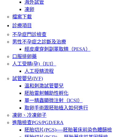
海外試管
凍卵
檔案下載
診療項目
不孕症門診檢查
男性不孕症之診斷及治療
經皮膚穿刺副睪取精（PESA）
口服排卵藥
人工受精(孕)（IUI）
人工授精流程
試管嬰兒(IVF)
溫和刺激試管嬰兒
胚胎雷射輔助性孵化
單一精蟲顯微注射（ICSI）
取卵手術跟胚胎植入如何進行
凍卵、冷凍卵子
進階檢查PGS/PGD/ERA
胚胎切片(PGS)──胚胎著床前染色體篩檢