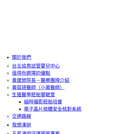
關於我們
台北協育試管嬰兒中心
值得你選擇的優點
黃建榮院長－醫療團隊介紹
黃珽琦醫師（小黃醫師）
生殖醫學胚胎實驗室
縮時攝影胚胎培養
電子晶片檢體安全核對系統
交通路線
我想凍卵
五星凍卵守護圓夢專案