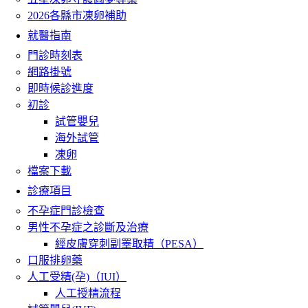
2026各縣市凍卵補助
就醫指南
門診時刻表
網路掛號
即時候診進度
初診
試管嬰兒
海外試管
凍卵
檔案下載
診療項目
不孕症門診檢查
男性不孕症之診斷及治療
經皮膚穿刺副睪取精（PESA）
口服排卵藥
人工受精(孕)（IUI）
人工授精流程