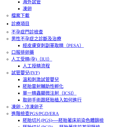
海外試管
凍卵
檔案下載
診療項目
不孕症門診檢查
男性不孕症之診斷及治療
經皮膚穿刺副睪取精（PESA）
口服排卵藥
人工受精(孕)（IUI）
人工授精流程
試管嬰兒(IVF)
溫和刺激試管嬰兒
胚胎雷射輔助性孵化
單一精蟲顯微注射（ICSI）
取卵手術跟胚胎植入如何進行
凍卵、冷凍卵子
進階檢查PGS/PGD/ERA
胚胎切片(PGS)──胚胎著床前染色體篩檢