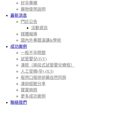
好孕專欄
藥物使用說明
最新消息
門診公告
活動資訊
媒體報導
國內外專題演講&學術
成功案例
一般不孕問題
試管嬰兒(IVF)
凍胚（兩段式試管嬰兒療程）
人工受精(孕) (IUI)
服用口服排卵藥自然同房
凍卵經驗分享
寶寶萌照
更多成功案例
聯絡我們