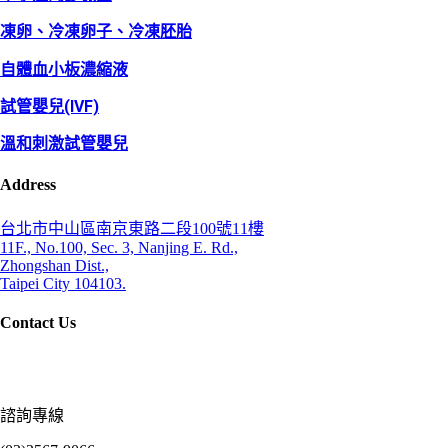
凍卵、冷凍卵子、冷凍胚胎
自體血小板濃縮液
試管嬰兒(IVF)
溫和刺激試管嬰兒
Address
台北市中山區南京東路二段100號11樓
11F., No.100, Sec. 3, Nanjing E. Rd.,
Zhongshan Dist.,
Taipei City 104103.
Contact Us
諮詢專線