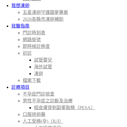
我想凍卵
五星凍卵守護圓夢專案
2026各縣市凍卵補助
就醫指南
門診時刻表
網路掛號
即時候診進度
初診
試管嬰兒
海外試管
凍卵
檔案下載
診療項目
不孕症門診檢查
男性不孕症之診斷及治療
經皮膚穿刺副睪取精（PESA）
口服排卵藥
人工受精(孕)（IUI）