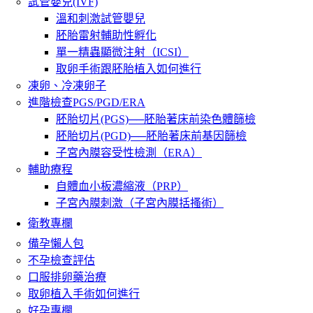
試管嬰兒(IVF)
溫和刺激試管嬰兒
胚胎雷射輔助性孵化
單一精蟲顯微注射（ICSI）
取卵手術跟胚胎植入如何進行
凍卵、冷凍卵子
進階檢查PGS/PGD/ERA
胚胎切片(PGS)──胚胎著床前染色體篩檢
胚胎切片(PGD)──胚胎著床前基因篩檢
子宮內膜容受性檢測（ERA）
輔助療程
自體血小板濃縮液（PRP）
子宮內膜刺激（子宮內膜括搔術）
衛教專欄
備孕懶人包
不孕檢查評估
口服排卵藥治療
取卵植入手術如何進行
好孕專欄