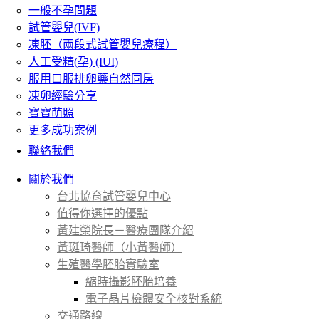
一般不孕問題
試管嬰兒(IVF)
凍胚（兩段式試管嬰兒療程）
人工受精(孕) (IUI)
服用口服排卵藥自然同房
凍卵經驗分享
寶寶萌照
更多成功案例
聯絡我們
關於我們
台北協育試管嬰兒中心
值得你選擇的優點
黃建榮院長－醫療團隊介紹
黃珽琦醫師（小黃醫師）
生殖醫學胚胎實驗室
縮時攝影胚胎培養
電子晶片檢體安全核對系統
交通路線