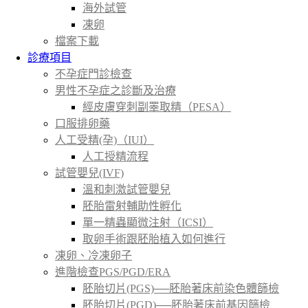
海外試管
凍卵
檔案下載
診療項目
不孕症門診檢查
男性不孕症之診斷及治療
經皮膚穿刺副睪取精（PESA）
口服排卵藥
人工受精(孕)（IUI）
人工授精流程
試管嬰兒(IVF)
溫和刺激試管嬰兒
胚胎雷射輔助性孵化
單一精蟲顯微注射（ICSI）
取卵手術跟胚胎植入如何進行
凍卵、冷凍卵子
進階檢查PGS/PGD/ERA
胚胎切片(PGS)──胚胎著床前染色體篩檢
胚胎切片(PGD)──胚胎著床前基因篩檢