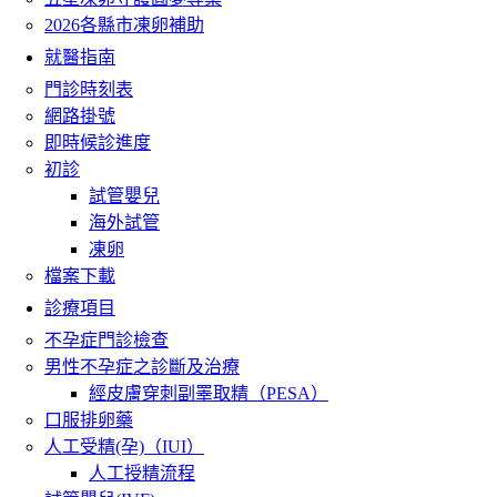
2026各縣市凍卵補助
就醫指南
門診時刻表
網路掛號
即時候診進度
初診
試管嬰兒
海外試管
凍卵
檔案下載
診療項目
不孕症門診檢查
男性不孕症之診斷及治療
經皮膚穿刺副睪取精（PESA）
口服排卵藥
人工受精(孕)（IUI）
人工授精流程