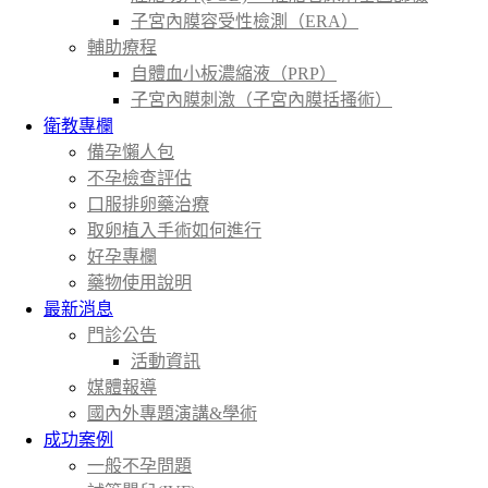
子宮內膜容受性檢測（ERA）
輔助療程
自體血小板濃縮液（PRP）
子宮內膜刺激（子宮內膜括搔術）
衛教專欄
備孕懶人包
不孕檢查評估
口服排卵藥治療
取卵植入手術如何進行
好孕專欄
藥物使用說明
最新消息
門診公告
活動資訊
媒體報導
國內外專題演講&學術
成功案例
一般不孕問題