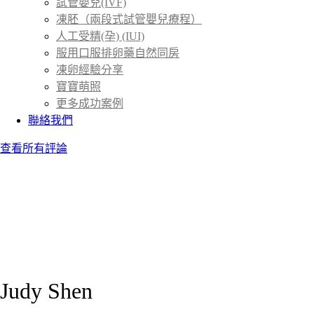
試管嬰兒(IVF)
凍胚（兩段式試管嬰兒療程）
人工受精(孕) (IUI)
服用口服排卵藥自然同房
凍卵經驗分享
寶寶萌照
更多成功案例
聯絡我們
查看所有評論
Judy Shen