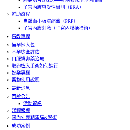
胚胎切片(PGD)──胚胎著床前基因篩檢
子宮內膜容受性檢測（ERA）
輔助療程
自體血小板濃縮液（PRP）
子宮內膜刺激（子宮內膜括搔術）
衛教專欄
備孕懶人包
不孕檢查評估
口服排卵藥治療
取卵植入手術如何進行
好孕專欄
藥物使用說明
最新消息
門診公告
活動資訊
媒體報導
國內外專題演講&學術
成功案例