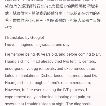
望!院內的護理師於看診前也會很細心協助理解狀況和評
估，幫助很大。希望我的經驗分享，可以給正在努力的爸
爸、媽媽們信心和參考，相信黃醫師，祝福大家都早日好
孕到!
(Translated by Google)
I never imagined I’d graduate one day!
I remember being 40 years old, and before coming to Dr.
Huang’s clinic, I had already tried two fertility centers,
undergone five egg retrievals, and experienced three
failed implantations. Disheartened, I learned about Dr.
Huang’s clinic through a friend’s recommendation.
However, before even starting the IVF process, I
experienced daily abdominal bloating and pain, so
severe that I couldn’t sleep at night. The diagnosis