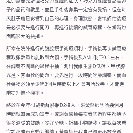
定仍需要先處理巧克力囊腫的症狀，巧克力囊腫會影響卵
子的品質和數量，並且手術後卵巢一定會有受損，但在每
天肚子痛已影響到自己的心理、身理狀態，審慎評估後還
是必須要先進行開刀，再進行後續的試管療程，在當時也
面臨很大的抉擇。
所幸在院外進行的腹腔鏡手術還順利，手術後再次試管療
程取卵數量也能取到六顆，手術後及AMH剩下0.1左右，
在調養不間斷的過程中抽血測出我維生素D低落、甲狀腺
亢進、有血栓的問題，要先進行一段時間吃藥調養，而血
栓藥物必須至少吃3個月時間以上才會有所改善，才能進
階提升懷孕機率。
終於在今年41歲新鮮胚胎D2植入，來黃醫師診所幾個月
時間就如願成功畢業。感謝黃醫師每次看診過程中都給予
很多溫暖的鼓勵，發好孕糖、祈福小物給我，讓我每次看
完診都能再有動力繼續，黃醫師比我自己還更不放棄希