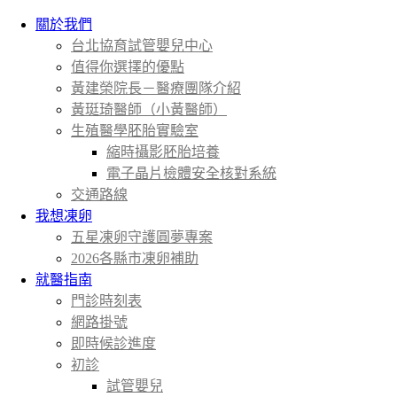
關於我們
台北協育試管嬰兒中心
值得你選擇的優點
黃建榮院長－醫療團隊介紹
黃珽琦醫師（小黃醫師）
生殖醫學胚胎實驗室
縮時攝影胚胎培養
電子晶片檢體安全核對系統
交通路線
我想凍卵
五星凍卵守護圓夢專案
2026各縣市凍卵補助
就醫指南
門診時刻表
網路掛號
即時候診進度
初診
試管嬰兒