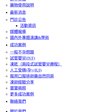
藥物使用說明
最新消息
門診公告
活動資訊
媒體報導
國內外專題演講&學術
成功案例
一般不孕問題
試管嬰兒(IVF)
凍胚（兩段式試管嬰兒療程）
人工受精(孕) (IUI)
服用口服排卵藥自然同房
凍卵經驗分享
寶寶萌照
更多成功案例
聯絡我們
關於我們