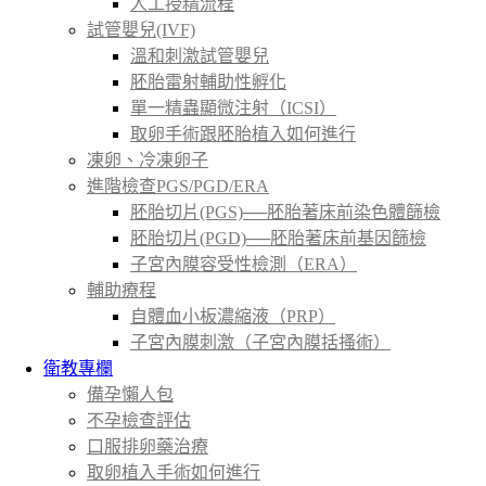
人工授精流程
試管嬰兒(IVF)
溫和刺激試管嬰兒
胚胎雷射輔助性孵化
單一精蟲顯微注射（ICSI）
取卵手術跟胚胎植入如何進行
凍卵、冷凍卵子
進階檢查PGS/PGD/ERA
胚胎切片(PGS)──胚胎著床前染色體篩檢
胚胎切片(PGD)──胚胎著床前基因篩檢
子宮內膜容受性檢測（ERA）
輔助療程
自體血小板濃縮液（PRP）
子宮內膜刺激（子宮內膜括搔術）
衛教專欄
備孕懶人包
不孕檢查評估
口服排卵藥治療
取卵植入手術如何進行