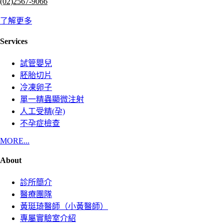
(02)2567-9066
了解更多
Services
試管嬰兒
胚胎切片
冷凍卵子
單一精蟲顯微注射
人工受精(孕)
不孕症檢查
MORE...
About
診所簡介
醫療團隊
黃珽琦醫師（小黃醫師）
專屬實驗室介紹