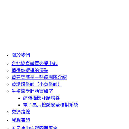
關於我們
台北協育試管嬰兒中心
值得你選擇的優點
黃建榮院長－醫療團隊介紹
黃珽琦醫師（小黃醫師）
生殖醫學胚胎實驗室
縮時攝影胚胎培養
電子晶片檢體安全核對系統
交通路線
我想凍卵
五星凍卵守護圓夢專案