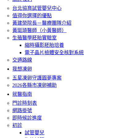
台北協育試管嬰兒中心
值得你選擇的優點
黃建榮院長－醫療團隊介紹
黃珽琦醫師（小黃醫師）
生殖醫學胚胎實驗室
縮時攝影胚胎培養
電子晶片檢體安全核對系統
交通路線
我想凍卵
五星凍卵守護圓夢專案
2026各縣市凍卵補助
就醫指南
門診時刻表
網路掛號
即時候診進度
初診
試管嬰兒