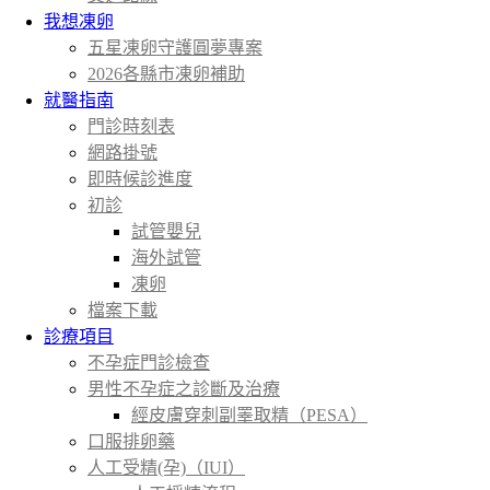
我想凍卵
五星凍卵守護圓夢專案
2026各縣市凍卵補助
就醫指南
門診時刻表
網路掛號
即時候診進度
初診
試管嬰兒
海外試管
凍卵
檔案下載
診療項目
不孕症門診檢查
男性不孕症之診斷及治療
經皮膚穿刺副睪取精（PESA）
口服排卵藥
人工受精(孕)（IUI）