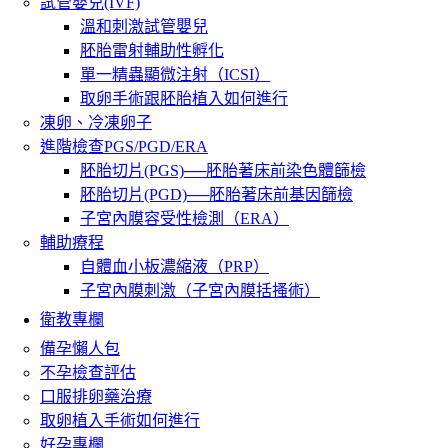
試管嬰兒(IVF)
溫和刺激試管嬰兒
胚胎雷射輔助性孵化
單一精蟲顯微注射（ICSI）
取卵手術跟胚胎植入如何進行
凍卵、冷凍卵子
進階檢查PGS/PGD/ERA
胚胎切片(PGS)──胚胎著床前染色體篩檢
胚胎切片(PGD)──胚胎著床前基因篩檢
子宮內膜容受性檢測（ERA）
輔助療程
自體血小板濃縮液（PRP）
子宮內膜刺激（子宮內膜括搔術）
衛教專欄
備孕懶人包
不孕檢查評估
口服排卵藥治療
取卵植入手術如何進行
好孕專欄