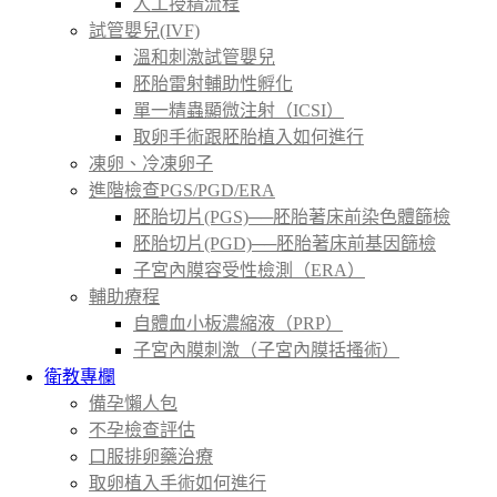
人工授精流程
試管嬰兒(IVF)
溫和刺激試管嬰兒
胚胎雷射輔助性孵化
單一精蟲顯微注射（ICSI）
取卵手術跟胚胎植入如何進行
凍卵、冷凍卵子
進階檢查PGS/PGD/ERA
胚胎切片(PGS)──胚胎著床前染色體篩檢
胚胎切片(PGD)──胚胎著床前基因篩檢
子宮內膜容受性檢測（ERA）
輔助療程
自體血小板濃縮液（PRP）
子宮內膜刺激（子宮內膜括搔術）
衛教專欄
備孕懶人包
不孕檢查評估
口服排卵藥治療
取卵植入手術如何進行