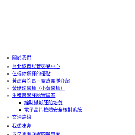
關於我們
台北協育試管嬰兒中心
值得你選擇的優點
黃建榮院長－醫療團隊介紹
黃珽琦醫師（小黃醫師）
生殖醫學胚胎實驗室
縮時攝影胚胎培養
電子晶片檢體安全核對系統
交通路線
我想凍卵
五星凍卵守護圓夢專案