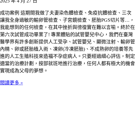
2025 年 4 月 27 日
成功案例 這期間我做了夫妻染色體檢查、免疫抗體檢查、三次
讓我全身過敏的輸卵管檢查、子宮鏡檢查、胚胎PGS切片等…，
我能想到的任何檢查，在其中挫折與徬徨實在難以言喻。終於在
第六次試管成功畢業了! 專業體貼的試管嬰兒中心，我們在臺灣
醫學界有許多創新提供人工受孕、試管嬰兒、顯微注射、輸卵管
內精、卵或胚胎植入術、凍卵(冷凍胚胎)、不成熟卵的培養等先
進的人工生殖科技來造福不孕症病人。只要經過細心評估，制定
適當的治療計劃，按部就班地進行治療，任何人都有極大的機會
實現成為父母的夢想。
閱讀更多 »