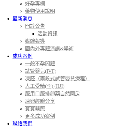
好孕專欄
藥物使用說明
最新消息
門診公告
活動資訊
媒體報導
國內外專題演講&學術
成功案例
一般不孕問題
試管嬰兒(IVF)
凍胚（兩段式試管嬰兒療程）
人工受精(孕) (IUI)
服用口服排卵藥自然同房
凍卵經驗分享
寶寶萌照
更多成功案例
聯絡我們