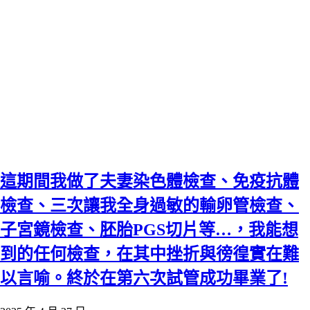
這期間我做了夫妻染色體檢查、免疫抗體
檢查、三次讓我全身過敏的輸卵管檢查、
子宮鏡檢查、胚胎PGS切片等…，我能想
到的任何檢查，在其中挫折與徬徨實在難
以言喻。終於在第六次試管成功畢業了!