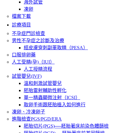
海外試管
凍卵
檔案下載
診療項目
不孕症門診檢查
男性不孕症之診斷及治療
經皮膚穿刺副睪取精（PESA）
口服排卵藥
人工受精(孕)（IUI）
人工授精流程
試管嬰兒(IVF)
溫和刺激試管嬰兒
胚胎雷射輔助性孵化
單一精蟲顯微注射（ICSI）
取卵手術跟胚胎植入如何進行
凍卵、冷凍卵子
進階檢查PGS/PGD/ERA
胚胎切片(PGS)──胚胎著床前染色體篩檢