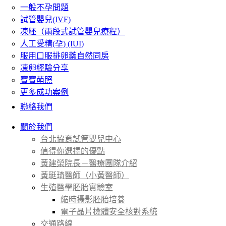
一般不孕問題
試管嬰兒(IVF)
凍胚（兩段式試管嬰兒療程）
人工受精(孕) (IUI)
服用口服排卵藥自然同房
凍卵經驗分享
寶寶萌照
更多成功案例
聯絡我們
關於我們
台北協育試管嬰兒中心
值得你選擇的優點
黃建榮院長－醫療團隊介紹
黃珽琦醫師（小黃醫師）
生殖醫學胚胎實驗室
縮時攝影胚胎培養
電子晶片檢體安全核對系統
交通路線