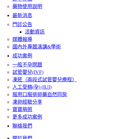
藥物使用說明
最新消息
門診公告
活動資訊
媒體報導
國內外專題演講&學術
成功案例
一般不孕問題
試管嬰兒(IVF)
凍胚（兩段式試管嬰兒療程）
人工受精(孕) (IUI)
服用口服排卵藥自然同房
凍卵經驗分享
寶寶萌照
更多成功案例
聯絡我們
關於我們