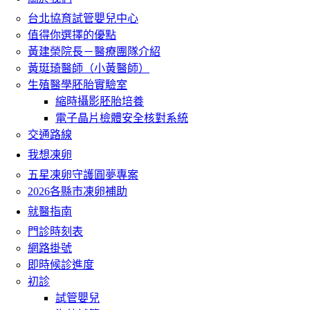
台北協育試管嬰兒中心
值得你選擇的優點
黃建榮院長－醫療團隊介紹
黃珽琦醫師（小黃醫師）
生殖醫學胚胎實驗室
縮時攝影胚胎培養
電子晶片檢體安全核對系統
交通路線
我想凍卵
五星凍卵守護圓夢專案
2026各縣市凍卵補助
就醫指南
門診時刻表
網路掛號
即時候診進度
初診
試管嬰兒