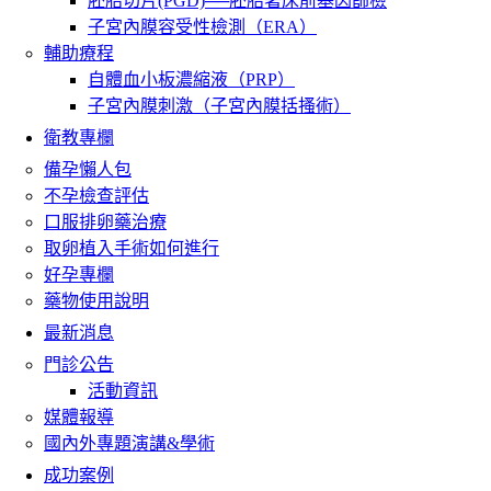
胚胎切片(PGD)──胚胎著床前基因篩檢
子宮內膜容受性檢測（ERA）
輔助療程
自體血小板濃縮液（PRP）
子宮內膜刺激（子宮內膜括搔術）
衛教專欄
備孕懶人包
不孕檢查評估
口服排卵藥治療
取卵植入手術如何進行
好孕專欄
藥物使用說明
最新消息
門診公告
活動資訊
媒體報導
國內外專題演講&學術
成功案例