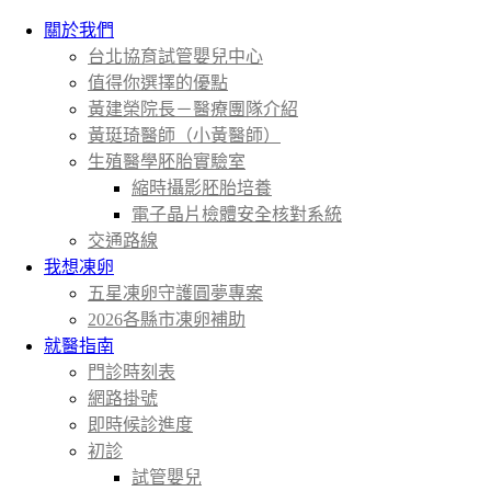
關於我們
台北協育試管嬰兒中心
值得你選擇的優點
黃建榮院長－醫療團隊介紹
黃珽琦醫師（小黃醫師）
生殖醫學胚胎實驗室
縮時攝影胚胎培養
電子晶片檢體安全核對系統
交通路線
我想凍卵
五星凍卵守護圓夢專案
2026各縣市凍卵補助
就醫指南
門診時刻表
網路掛號
即時候診進度
初診
試管嬰兒