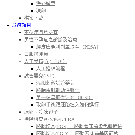
海外試管
凍卵
檔案下載
診療項目
不孕症門診檢查
男性不孕症之診斷及治療
經皮膚穿刺副睪取精（PESA）
口服排卵藥
人工受精(孕)（IUI）
人工授精流程
試管嬰兒(IVF)
溫和刺激試管嬰兒
胚胎雷射輔助性孵化
單一精蟲顯微注射（ICSI）
取卵手術跟胚胎植入如何進行
凍卵、冷凍卵子
進階檢查PGS/PGD/ERA
胚胎切片(PGS)──胚胎著床前染色體篩檢
胚胎切片(PGD)──胚胎著床前基因篩檢