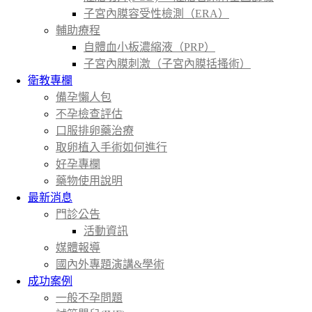
子宮內膜容受性檢測（ERA）
輔助療程
自體血小板濃縮液（PRP）
子宮內膜刺激（子宮內膜括搔術）
衛教專欄
備孕懶人包
不孕檢查評估
口服排卵藥治療
取卵植入手術如何進行
好孕專欄
藥物使用說明
最新消息
門診公告
活動資訊
媒體報導
國內外專題演講&學術
成功案例
一般不孕問題