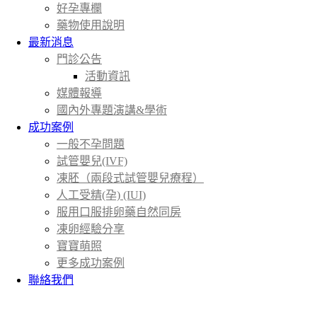
好孕專欄
藥物使用說明
最新消息
門診公告
活動資訊
媒體報導
國內外專題演講&學術
成功案例
一般不孕問題
試管嬰兒(IVF)
凍胚（兩段式試管嬰兒療程）
人工受精(孕) (IUI)
服用口服排卵藥自然同房
凍卵經驗分享
寶寶萌照
更多成功案例
聯絡我們