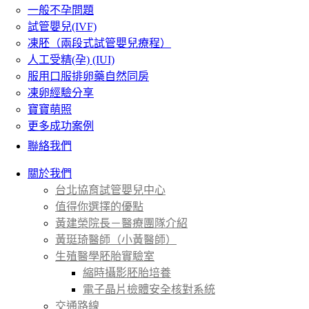
一般不孕問題
試管嬰兒(IVF)
凍胚（兩段式試管嬰兒療程）
人工受精(孕) (IUI)
服用口服排卵藥自然同房
凍卵經驗分享
寶寶萌照
更多成功案例
聯絡我們
關於我們
台北協育試管嬰兒中心
值得你選擇的優點
黃建榮院長－醫療團隊介紹
黃珽琦醫師（小黃醫師）
生殖醫學胚胎實驗室
縮時攝影胚胎培養
電子晶片檢體安全核對系統
交通路線