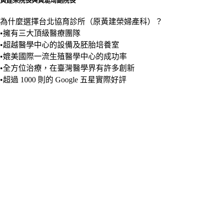
黃建榮院長與黃珽琦副院長
為什麼選擇台北協育診所（原黃建榮婦產科）？
•擁有三大頂級醫療團隊
•超越醫學中心的設備及胚胎培養室
•媲美國際一流生殖醫學中心的成功率
•全方位治療，在臺灣醫學界有許多創新
•超過 1000 則的 Google 五星實際好評