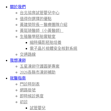
關於我們
台北協育試管嬰兒中心
值得你選擇的優點
黃建榮院長－醫療團隊介紹
黃珽琦醫師（小黃醫師）
生殖醫學胚胎實驗室
縮時攝影胚胎培養
電子晶片檢體安全核對系統
交通路線
我想凍卵
五星凍卵守護圓夢專案
2026各縣市凍卵補助
就醫指南
門診時刻表
網路掛號
即時候診進度
初診
試管嬰兒