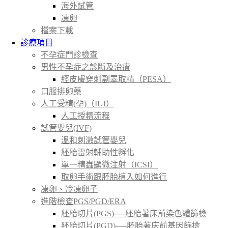
海外試管
凍卵
檔案下載
診療項目
不孕症門診檢查
男性不孕症之診斷及治療
經皮膚穿刺副睪取精（PESA）
口服排卵藥
人工受精(孕)（IUI）
人工授精流程
試管嬰兒(IVF)
溫和刺激試管嬰兒
胚胎雷射輔助性孵化
單一精蟲顯微注射（ICSI）
取卵手術跟胚胎植入如何進行
凍卵、冷凍卵子
進階檢查PGS/PGD/ERA
胚胎切片(PGS)──胚胎著床前染色體篩檢
胚胎切片(PGD)──胚胎著床前基因篩檢