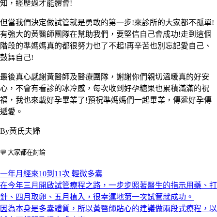
知，經歷過才能體會
!
但當我們決定做試管就是勇敢的第一步
!
來診所的大家都不孤單
!
有強大的黃醫師團隊在幫助我們，要堅信自己會成功
!
走到這個
階段的準媽媽真的都很努力也了不起
!
再辛苦也別忘記愛自己、
鼓舞自己
!
最後真心感謝黃醫師及醫療團隊，謝謝你們親切溫暖真的好安
心，不會有看診的冰冷感，每次收到好孕糖果也累積滿滿的祝
福，我也來載好孕畢業了
!
預祝準媽媽們一起畢業，傳遞好孕傳
遞愛。
By
黃氏夫婦
💬 大家都在討論
一年月經來10到11次 輕微多囊
在今年三月開啟試管療程之路，一步步照著醫生的指示用藥、打
針、四月取卵、五月植入，很幸運地第一次試管就成功。
因為本身是多囊體質，所以黃醫師貼心的建議做兩段式療程，以