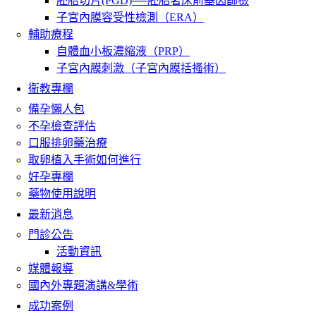
胚胎切片(PGD)──胚胎著床前基因篩檢
子宮內膜容受性檢測（ERA）
輔助療程
自體血小板濃縮液（PRP）
子宮內膜刺激（子宮內膜括搔術）
衛教專欄
備孕懶人包
不孕檢查評估
口服排卵藥治療
取卵植入手術如何進行
好孕專欄
藥物使用說明
最新消息
門診公告
活動資訊
媒體報導
國內外專題演講&學術
成功案例