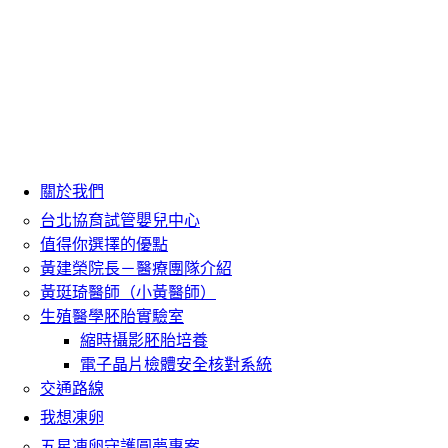
關於我們
台北協育試管嬰兒中心
值得你選擇的優點
黃建榮院長－醫療團隊介紹
黃珽琦醫師（小黃醫師）
生殖醫學胚胎實驗室
縮時攝影胚胎培養
電子晶片檢體安全核對系統
交通路線
我想凍卵
五星凍卵守護圓夢專案