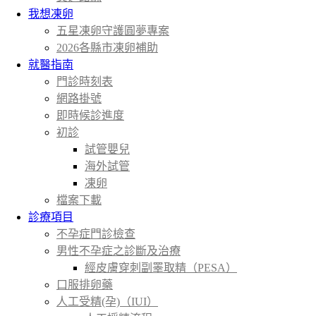
我想凍卵
五星凍卵守護圓夢專案
2026各縣市凍卵補助
就醫指南
門診時刻表
網路掛號
即時候診進度
初診
試管嬰兒
海外試管
凍卵
檔案下載
診療項目
不孕症門診檢查
男性不孕症之診斷及治療
經皮膚穿刺副睪取精（PESA）
口服排卵藥
人工受精(孕)（IUI）