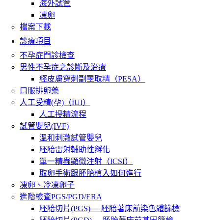
海外試管
凍卵
檔案下載
診療項目
不孕症門診檢查
男性不孕症之診斷及治療
經皮膚穿刺副睪取精（PESA）
口服排卵藥
人工受精(孕)（IUI）
人工授精流程
試管嬰兒(IVF)
溫和刺激試管嬰兒
胚胎雷射輔助性孵化
單一精蟲顯微注射（ICSI）
取卵手術跟胚胎植入如何進行
凍卵、冷凍卵子
進階檢查PGS/PGD/ERA
胚胎切片(PGS)──胚胎著床前染色體篩檢