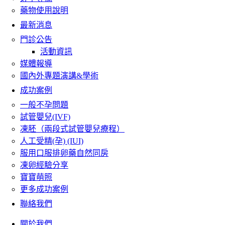
藥物使用說明
最新消息
門診公告
活動資訊
媒體報導
國內外專題演講&學術
成功案例
一般不孕問題
試管嬰兒(IVF)
凍胚（兩段式試管嬰兒療程）
人工受精(孕) (IUI)
服用口服排卵藥自然同房
凍卵經驗分享
寶寶萌照
更多成功案例
聯絡我們
關於我們