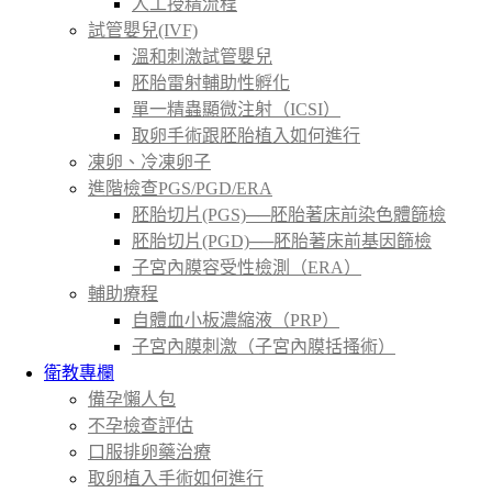
人工授精流程
試管嬰兒(IVF)
溫和刺激試管嬰兒
胚胎雷射輔助性孵化
單一精蟲顯微注射（ICSI）
取卵手術跟胚胎植入如何進行
凍卵、冷凍卵子
進階檢查PGS/PGD/ERA
胚胎切片(PGS)──胚胎著床前染色體篩檢
胚胎切片(PGD)──胚胎著床前基因篩檢
子宮內膜容受性檢測（ERA）
輔助療程
自體血小板濃縮液（PRP）
子宮內膜刺激（子宮內膜括搔術）
衛教專欄
備孕懶人包
不孕檢查評估
口服排卵藥治療
取卵植入手術如何進行