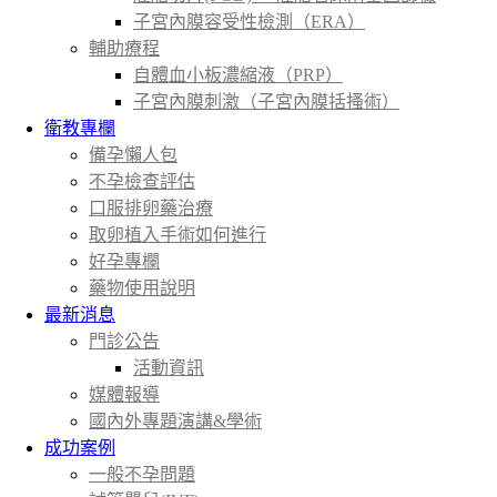
子宮內膜容受性檢測（ERA）
輔助療程
自體血小板濃縮液（PRP）
子宮內膜刺激（子宮內膜括搔術）
衛教專欄
備孕懶人包
不孕檢查評估
口服排卵藥治療
取卵植入手術如何進行
好孕專欄
藥物使用說明
最新消息
門診公告
活動資訊
媒體報導
國內外專題演講&學術
成功案例
一般不孕問題