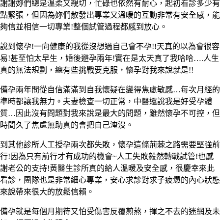
謝謝妳們總是溫柔又親切，忙碌也依然有耐心，起初看診多少有
點緊張，但因為妳們散發出專業又溫暖的互動非常有安全感，能
夠信並相信一切專業
!
整個試管過程都感到放心。
說到懷孕
!
一向健康的我從沒想過自己會不孕
!!
天真的以為會很容
易
!
甚至怕太早生，婚後避孕兩年
!
實在是太天真了我哈哈
….
人生
真的無法規劃，總有些挑戰要克服，懷孕對我來說就是
!!
備孕兩年間從自信滿滿到自我懷疑在變得焦慮敏感
…
每次月經的
準時都讓我無力。夫妻檢查一切正常，中醫還說我是好受孕體
質
…
因此沒有問題對我來說是最大的問題，雖然懷孕不可控，但
時間久了焦慮無助真的會把自己淹沒。
到其他診所人工授孕兩次都失敗，懷孕這條荊棘之路需要堅強前
行
!
因為只有前行才有成功的機會
~
人工失敗毅然轉戰試管
!
也感
謝老公的支持
!
黃醫生診所真的給人溫暖及安全感，很慶幸來此
看診，團隊也是非常細心專業，安心求診對求子疲憊的內心狀態
來說帶來很大的放鬆信賴。
備孕就是每個月期待又怕受傷害反覆煎熬，揮之不去的迷網及未