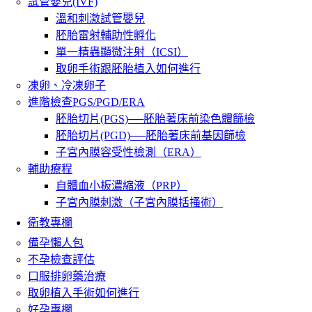
試管嬰兒(IVF)
溫和刺激試管嬰兒
胚胎雷射輔助性孵化
單一精蟲顯微注射（ICSI）
取卵手術跟胚胎植入如何進行
凍卵、冷凍卵子
進階檢查PGS/PGD/ERA
胚胎切片(PGS)──胚胎著床前染色體篩檢
胚胎切片(PGD)──胚胎著床前基因篩檢
子宮內膜容受性檢測（ERA）
輔助療程
自體血小板濃縮液（PRP）
子宮內膜刺激（子宮內膜括搔術）
衛教專欄
備孕懶人包
不孕檢查評估
口服排卵藥治療
取卵植入手術如何進行
好孕專欄