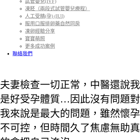
試管嬰兒(IVF)
凍胚（兩段式試管嬰兒療程）
人工受精(孕) (IUI)
服用口服排卵藥自然同房
凍卵經驗分享
寶寶萌照
更多成功案例
聯絡我們
首頁
成功案例
＞
夫妻檢查一切正常，中醫還說我
是好受孕體質…因此沒有問題對
我來說是最大的問題，雖然懷孕
不可控，但時間久了焦慮無助真