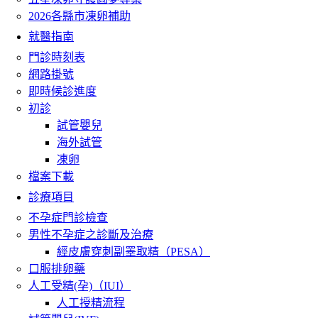
2026各縣市凍卵補助
就醫指南
門診時刻表
網路掛號
即時候診進度
初診
試管嬰兒
海外試管
凍卵
檔案下載
診療項目
不孕症門診檢查
男性不孕症之診斷及治療
經皮膚穿刺副睪取精（PESA）
口服排卵藥
人工受精(孕)（IUI）
人工授精流程