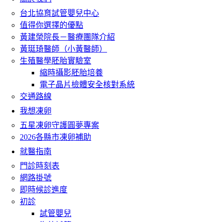
台北協育試管嬰兒中心
值得你選擇的優點
黃建榮院長－醫療團隊介紹
黃珽琦醫師（小黃醫師）
生殖醫學胚胎實驗室
縮時攝影胚胎培養
電子晶片檢體安全核對系統
交通路線
我想凍卵
五星凍卵守護圓夢專案
2026各縣市凍卵補助
就醫指南
門診時刻表
網路掛號
即時候診進度
初診
試管嬰兒