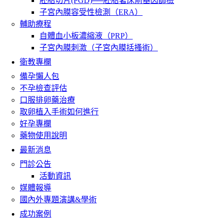
胚胎切片(PGD)──胚胎著床前基因篩檢
子宮內膜容受性檢測（ERA）
輔助療程
自體血小板濃縮液（PRP）
子宮內膜刺激（子宮內膜括搔術）
衛教專欄
備孕懶人包
不孕檢查評估
口服排卵藥治療
取卵植入手術如何進行
好孕專欄
藥物使用說明
最新消息
門診公告
活動資訊
媒體報導
國內外專題演講&學術
成功案例