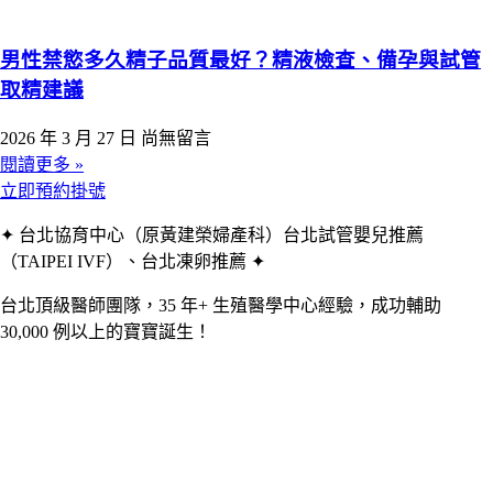
男性禁慾多久精子品質最好？精液檢查、備孕與試管
取精建議
2026 年 3 月 27 日
尚無留言
閱讀更多 »
立即預約掛號
✦ 台北協育中心（原黃建榮婦產科）台北試管嬰兒推薦
（TAIPEI IVF）、台北凍卵推薦 ✦
台北頂級醫師團隊，35 年+ 生殖醫學中心經驗，成功輔助
30,000 例以上的寶寶誕生！