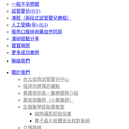
一般不孕問題
試管嬰兒(IVF)
凍胚（兩段式試管嬰兒療程）
人工受精(孕) (IUI)
服用口服排卵藥自然同房
凍卵經驗分享
寶寶萌照
更多成功案例
聯絡我們
關於我們
台北協育試管嬰兒中心
值得你選擇的優點
黃建榮院長－醫療團隊介紹
黃珽琦醫師（小黃醫師）
生殖醫學胚胎實驗室
縮時攝影胚胎培養
電子晶片檢體安全核對系統
交通路線