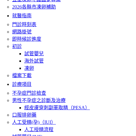
2026各縣市凍卵補助
就醫指南
門診時刻表
網路掛號
即時候診進度
初診
試管嬰兒
海外試管
凍卵
檔案下載
診療項目
不孕症門診檢查
男性不孕症之診斷及治療
經皮膚穿刺副睪取精（PESA）
口服排卵藥
人工受精(孕)（IUI）
人工授精流程