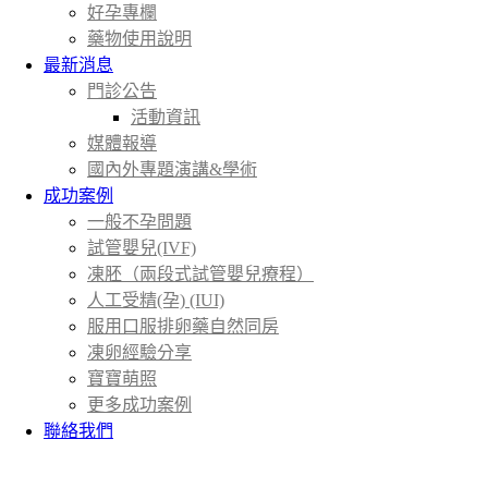
好孕專欄
藥物使用說明
最新消息
門診公告
活動資訊
媒體報導
國內外專題演講&學術
成功案例
一般不孕問題
試管嬰兒(IVF)
凍胚（兩段式試管嬰兒療程）
人工受精(孕) (IUI)
服用口服排卵藥自然同房
凍卵經驗分享
寶寶萌照
更多成功案例
聯絡我們