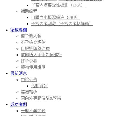
子宮內膜容受性檢測（ERA）
輔助療程
自體血小板濃縮液（PRP）
子宮內膜刺激（子宮內膜括搔術）
衛教專欄
備孕懶人包
不孕檢查評估
口服排卵藥治療
取卵植入手術如何進行
好孕專欄
藥物使用說明
最新消息
門診公告
活動資訊
媒體報導
國內外專題演講&學術
成功案例
一般不孕問題