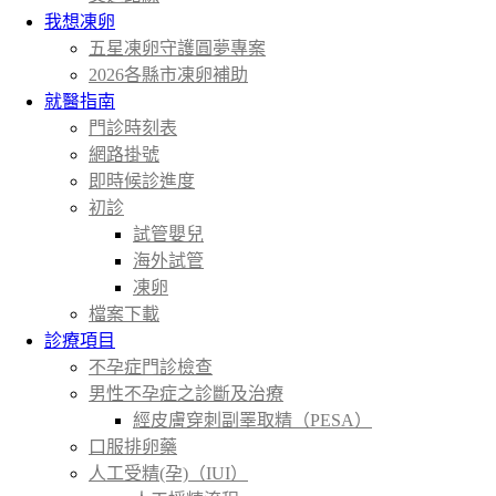
我想凍卵
五星凍卵守護圓夢專案
2026各縣市凍卵補助
就醫指南
門診時刻表
網路掛號
即時候診進度
初診
試管嬰兒
海外試管
凍卵
檔案下載
診療項目
不孕症門診檢查
男性不孕症之診斷及治療
經皮膚穿刺副睪取精（PESA）
口服排卵藥
人工受精(孕)（IUI）