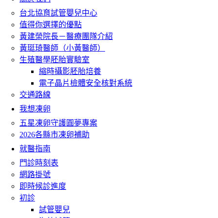
台北協育試管嬰兒中心
值得你選擇的優點
黃建榮院長－醫療團隊介紹
黃珽琦醫師（小黃醫師）
生殖醫學胚胎實驗室
縮時攝影胚胎培養
電子晶片檢體安全核對系統
交通路線
我想凍卵
五星凍卵守護圓夢專案
2026各縣市凍卵補助
就醫指南
門診時刻表
網路掛號
即時候診進度
初診
試管嬰兒