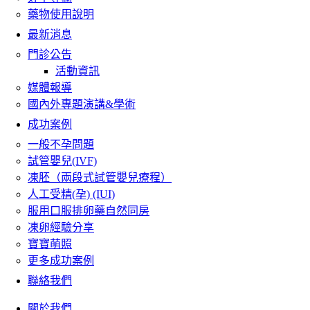
藥物使用說明
最新消息
門診公告
活動資訊
媒體報導
國內外專題演講&學術
成功案例
一般不孕問題
試管嬰兒(IVF)
凍胚（兩段式試管嬰兒療程）
人工受精(孕) (IUI)
服用口服排卵藥自然同房
凍卵經驗分享
寶寶萌照
更多成功案例
聯絡我們
關於我們