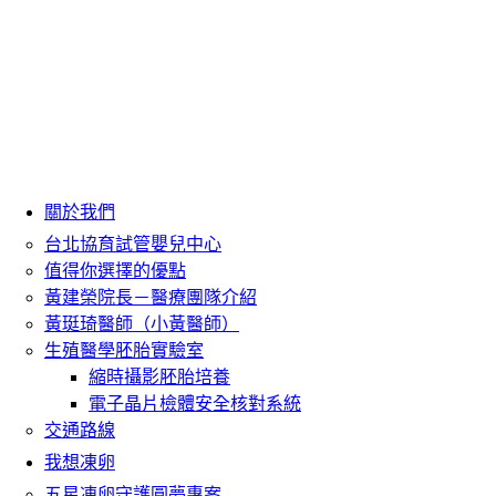
關於我們
台北協育試管嬰兒中心
值得你選擇的優點
黃建榮院長－醫療團隊介紹
黃珽琦醫師（小黃醫師）
生殖醫學胚胎實驗室
縮時攝影胚胎培養
電子晶片檢體安全核對系統
交通路線
我想凍卵
五星凍卵守護圓夢專案