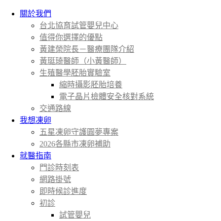
關於我們
台北協育試管嬰兒中心
值得你選擇的優點
黃建榮院長－醫療團隊介紹
黃珽琦醫師（小黃醫師）
生殖醫學胚胎實驗室
縮時攝影胚胎培養
電子晶片檢體安全核對系統
交通路線
我想凍卵
五星凍卵守護圓夢專案
2026各縣市凍卵補助
就醫指南
門診時刻表
網路掛號
即時候診進度
初診
試管嬰兒