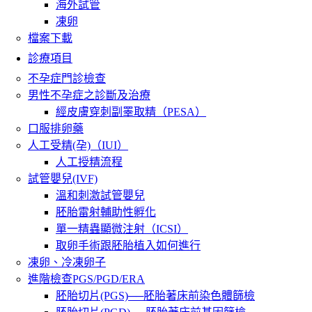
海外試管
凍卵
檔案下載
診療項目
不孕症門診檢查
男性不孕症之診斷及治療
經皮膚穿刺副睪取精（PESA）
口服排卵藥
人工受精(孕)（IUI）
人工授精流程
試管嬰兒(IVF)
溫和刺激試管嬰兒
胚胎雷射輔助性孵化
單一精蟲顯微注射（ICSI）
取卵手術跟胚胎植入如何進行
凍卵、冷凍卵子
進階檢查PGS/PGD/ERA
胚胎切片(PGS)──胚胎著床前染色體篩檢