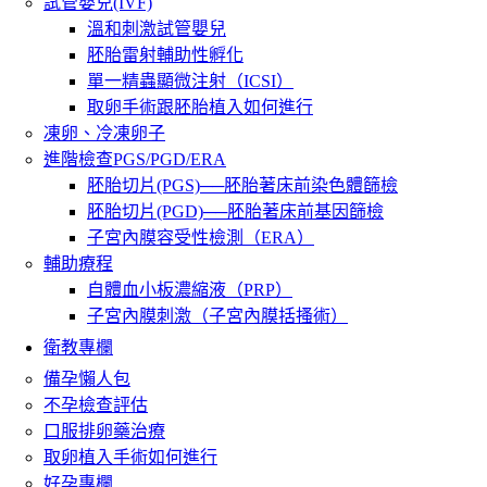
試管嬰兒(IVF)
溫和刺激試管嬰兒
胚胎雷射輔助性孵化
單一精蟲顯微注射（ICSI）
取卵手術跟胚胎植入如何進行
凍卵、冷凍卵子
進階檢查PGS/PGD/ERA
胚胎切片(PGS)──胚胎著床前染色體篩檢
胚胎切片(PGD)──胚胎著床前基因篩檢
子宮內膜容受性檢測（ERA）
輔助療程
自體血小板濃縮液（PRP）
子宮內膜刺激（子宮內膜括搔術）
衛教專欄
備孕懶人包
不孕檢查評估
口服排卵藥治療
取卵植入手術如何進行
好孕專欄