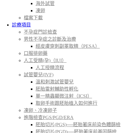
海外試管
凍卵
檔案下載
診療項目
不孕症門診檢查
男性不孕症之診斷及治療
經皮膚穿刺副睪取精（PESA）
口服排卵藥
人工受精(孕)（IUI）
人工授精流程
試管嬰兒(IVF)
溫和刺激試管嬰兒
胚胎雷射輔助性孵化
單一精蟲顯微注射（ICSI）
取卵手術跟胚胎植入如何進行
凍卵、冷凍卵子
進階檢查PGS/PGD/ERA
胚胎切片(PGS)──胚胎著床前染色體篩檢
胚胎切片(PGD)──胚胎著床前基因篩檢