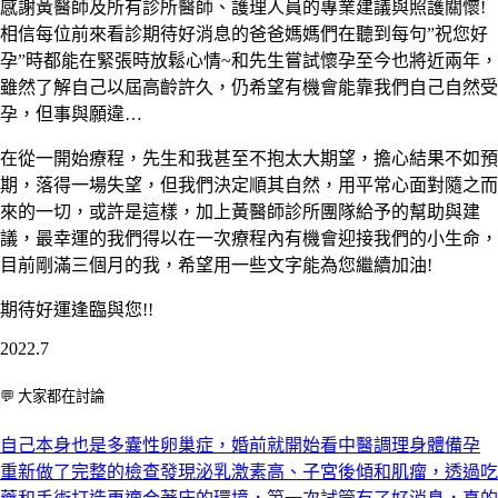
感謝黃醫師及所有診所醫師、護理人員的專業建議與照護關懷
!
相信每位前來看診期待好消息的爸爸媽媽們在聽到每句
”
祝您好
孕
”
時都能在緊張時放鬆心情
~
和先生嘗試懷孕至今也將近兩年，
雖然了解自己以屆高齡許久，仍希望有機會能靠我們自己自然受
孕，但事與願違
…
在從一開始療程，先生和我甚至不抱太大期望，擔心結果不如預
期，落得一場失望，但我們決定順其自然，用平常心面對隨之而
來的一切，或許是這樣，加上黃醫師診所團隊給予的幫助與建
議，最幸運的我們得以在一次療程內有機會迎接我們的小生命，
目前剛滿三個月的我，希望用一些文字能為您繼續加油
!
期待好運逢臨與您
!!
2022.7
💬 大家都在討論
自己本身也是多囊性卵巢症，婚前就開始看中醫調理身體備孕
重新做了完整的檢查發現泌乳激素高、子宮後傾和肌瘤，透過吃