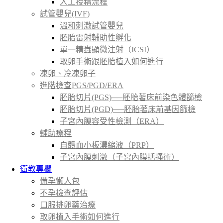
人工授精流程
試管嬰兒(IVF)
溫和刺激試管嬰兒
胚胎雷射輔助性孵化
單一精蟲顯微注射（ICSI）
取卵手術跟胚胎植入如何進行
凍卵、冷凍卵子
進階檢查PGS/PGD/ERA
胚胎切片(PGS)──胚胎著床前染色體篩檢
胚胎切片(PGD)──胚胎著床前基因篩檢
子宮內膜容受性檢測（ERA）
輔助療程
自體血小板濃縮液（PRP）
子宮內膜刺激（子宮內膜括搔術）
衛教專欄
備孕懶人包
不孕檢查評估
口服排卵藥治療
取卵植入手術如何進行