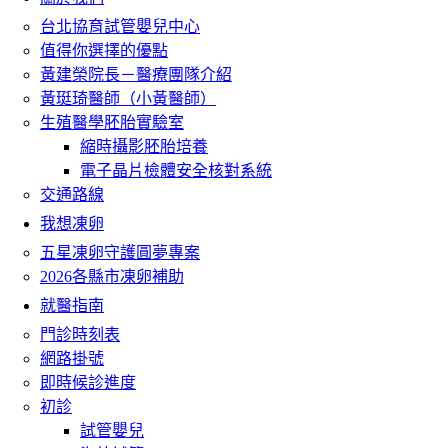
台北協育試管嬰兒中心
值得你選擇的優點
黃建榮院長－醫療團隊介紹
黃珽琦醫師（小黃醫師）
生殖醫學胚胎實驗室
縮時攝影胚胎培養
電子晶片檢體安全核對系統
交通路線
我想凍卵
五星凍卵守護圓夢專案
2026各縣市凍卵補助
就醫指南
門診時刻表
網路掛號
即時候診進度
初診
試管嬰兒