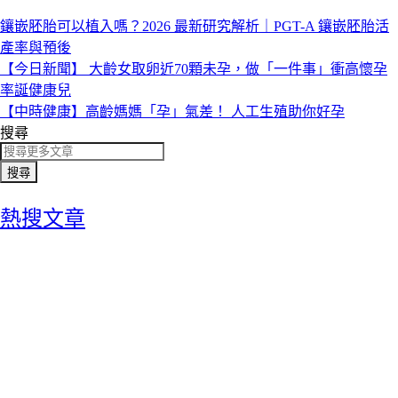
鑲嵌胚胎可以植入嗎？2026 最新研究解析｜PGT-A 鑲嵌胚胎活
產率與預後
【今日新聞】 大齡女取卵近70顆未孕，做「一件事」衝高懷孕
率誕健康兒
【中時健康】高齡媽媽「孕」氣差！ 人工生殖助你好孕
搜尋
搜尋
熱搜文章