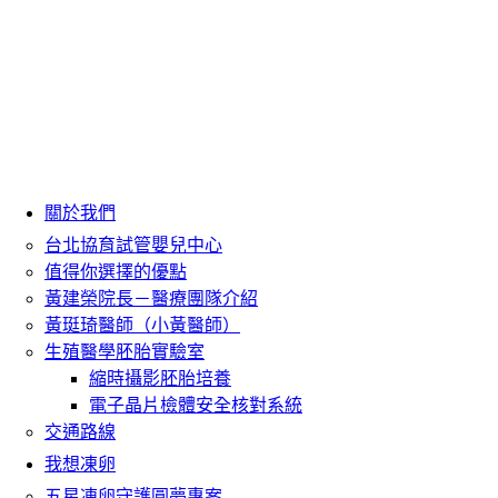
關於我們
台北協育試管嬰兒中心
值得你選擇的優點
黃建榮院長－醫療團隊介紹
黃珽琦醫師（小黃醫師）
生殖醫學胚胎實驗室
縮時攝影胚胎培養
電子晶片檢體安全核對系統
交通路線
我想凍卵
五星凍卵守護圓夢專案