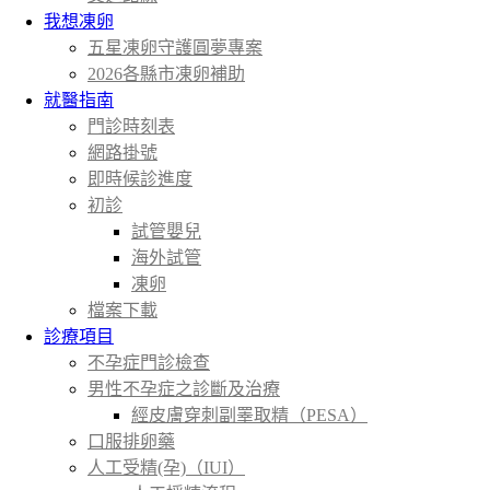
我想凍卵
五星凍卵守護圓夢專案
2026各縣市凍卵補助
就醫指南
門診時刻表
網路掛號
即時候診進度
初診
試管嬰兒
海外試管
凍卵
檔案下載
診療項目
不孕症門診檢查
男性不孕症之診斷及治療
經皮膚穿刺副睪取精（PESA）
口服排卵藥
人工受精(孕)（IUI）