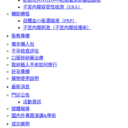
胚胎切片(PGD)──胚胎著床前基因篩檢
子宮內膜容受性檢測（ERA）
輔助療程
自體血小板濃縮液（PRP）
子宮內膜刺激（子宮內膜括搔術）
衛教專欄
備孕懶人包
不孕檢查評估
口服排卵藥治療
取卵植入手術如何進行
好孕專欄
藥物使用說明
最新消息
門診公告
活動資訊
媒體報導
國內外專題演講&學術
成功案例