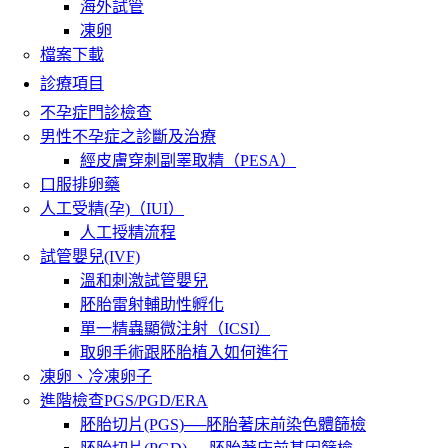
海外試管
凍卵
檔案下載
診療項目
不孕症門診檢查
男性不孕症之診斷及治療
經皮膚穿刺副睪取精（PESA）
口服排卵藥
人工受精(孕)（IUI）
人工授精流程
試管嬰兒(IVF)
溫和刺激試管嬰兒
胚胎雷射輔助性孵化
單一精蟲顯微注射（ICSI）
取卵手術跟胚胎植入如何進行
凍卵、冷凍卵子
進階檢查PGS/PGD/ERA
胚胎切片(PGS)──胚胎著床前染色體篩檢