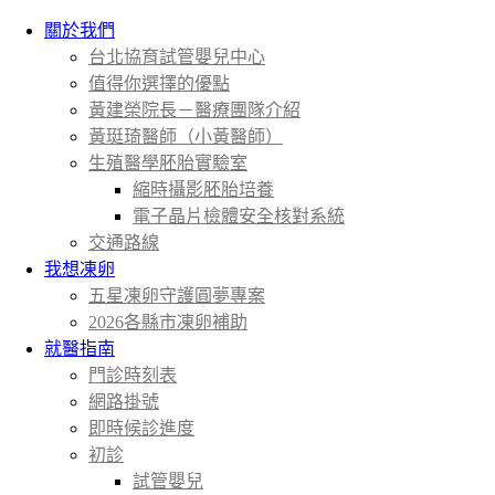
關於我們
台北協育試管嬰兒中心
值得你選擇的優點
黃建榮院長－醫療團隊介紹
黃珽琦醫師（小黃醫師）
生殖醫學胚胎實驗室
縮時攝影胚胎培養
電子晶片檢體安全核對系統
交通路線
我想凍卵
五星凍卵守護圓夢專案
2026各縣市凍卵補助
就醫指南
門診時刻表
網路掛號
即時候診進度
初診
試管嬰兒