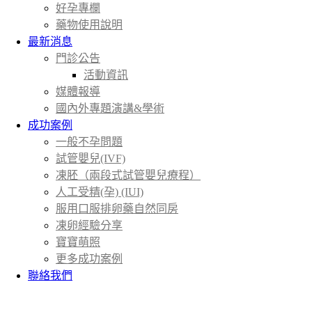
好孕專欄
藥物使用說明
最新消息
門診公告
活動資訊
媒體報導
國內外專題演講&學術
成功案例
一般不孕問題
試管嬰兒(IVF)
凍胚（兩段式試管嬰兒療程）
人工受精(孕) (IUI)
服用口服排卵藥自然同房
凍卵經驗分享
寶寶萌照
更多成功案例
聯絡我們