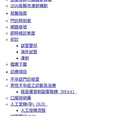
2026各縣市凍卵補助
就醫指南
門診時刻表
網路掛號
即時候診進度
初診
試管嬰兒
海外試管
凍卵
檔案下載
診療項目
不孕症門診檢查
男性不孕症之診斷及治療
經皮膚穿刺副睪取精（PESA）
口服排卵藥
人工受精(孕)（IUI）
人工授精流程