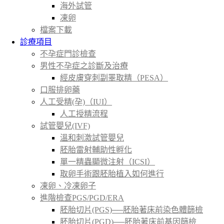
海外試管
凍卵
檔案下載
診療項目
不孕症門診檢查
男性不孕症之診斷及治療
經皮膚穿刺副睪取精（PESA）
口服排卵藥
人工受精(孕)（IUI）
人工授精流程
試管嬰兒(IVF)
溫和刺激試管嬰兒
胚胎雷射輔助性孵化
單一精蟲顯微注射（ICSI）
取卵手術跟胚胎植入如何進行
凍卵、冷凍卵子
進階檢查PGS/PGD/ERA
胚胎切片(PGS)──胚胎著床前染色體篩檢
胚胎切片(PGD)──胚胎著床前基因篩檢