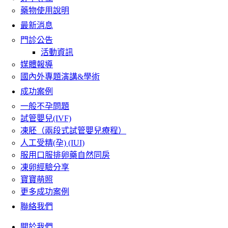
藥物使用說明
最新消息
門診公告
活動資訊
媒體報導
國內外專題演講&學術
成功案例
一般不孕問題
試管嬰兒(IVF)
凍胚（兩段式試管嬰兒療程）
人工受精(孕) (IUI)
服用口服排卵藥自然同房
凍卵經驗分享
寶寶萌照
更多成功案例
聯絡我們
關於我們