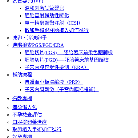
試管嬰兒(IVF)
溫和刺激試管嬰兒
胚胎雷射輔助性孵化
單一精蟲顯微注射（ICSI）
取卵手術跟胚胎植入如何進行
凍卵、冷凍卵子
進階檢查PGS/PGD/ERA
胚胎切片(PGS)──胚胎著床前染色體篩檢
胚胎切片(PGD)──胚胎著床前基因篩檢
子宮內膜容受性檢測（ERA）
輔助療程
自體血小板濃縮液（PRP）
子宮內膜刺激（子宮內膜括搔術）
衛教專欄
備孕懶人包
不孕檢查評估
口服排卵藥治療
取卵植入手術如何進行
好孕專欄