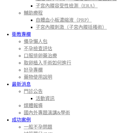
子宮內膜容受性檢測（ERA）
輔助療程
自體血小板濃縮液（PRP）
子宮內膜刺激（子宮內膜括搔術）
衛教專欄
備孕懶人包
不孕檢查評估
口服排卵藥治療
取卵植入手術如何進行
好孕專欄
藥物使用說明
最新消息
門診公告
活動資訊
媒體報導
國內外專題演講&學術
成功案例
一般不孕問題