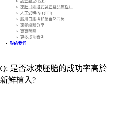
試管嬰兒(IVF)
凍胚（兩段式試管嬰兒療程）
人工受精(孕) (IUI)
服用口服排卵藥自然同房
凍卵經驗分享
寶寶萌照
更多成功案例
聯絡我們
首頁
國內外專題演講&學術交流分享
＞
Q: 是否冰凍胚胎的成功率高於
新鮮植入?