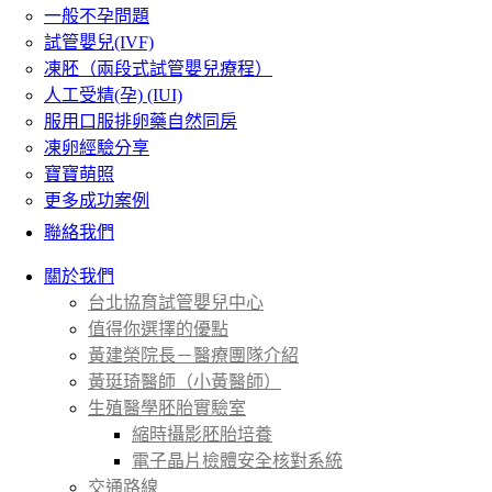
一般不孕問題
試管嬰兒(IVF)
凍胚（兩段式試管嬰兒療程）
人工受精(孕) (IUI)
服用口服排卵藥自然同房
凍卵經驗分享
寶寶萌照
更多成功案例
聯絡我們
關於我們
台北協育試管嬰兒中心
值得你選擇的優點
黃建榮院長－醫療團隊介紹
黃珽琦醫師（小黃醫師）
生殖醫學胚胎實驗室
縮時攝影胚胎培養
電子晶片檢體安全核對系統
交通路線