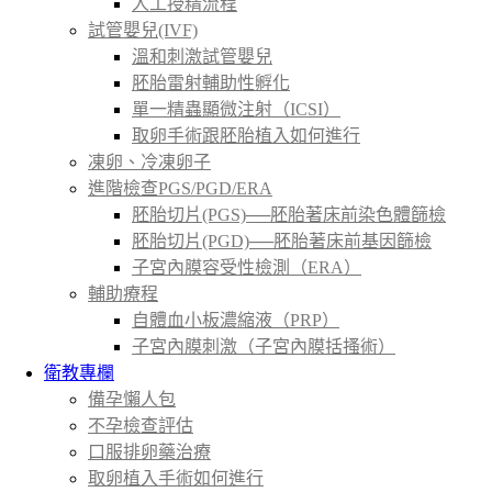
人工授精流程
試管嬰兒(IVF)
溫和刺激試管嬰兒
胚胎雷射輔助性孵化
單一精蟲顯微注射（ICSI）
取卵手術跟胚胎植入如何進行
凍卵、冷凍卵子
進階檢查PGS/PGD/ERA
胚胎切片(PGS)──胚胎著床前染色體篩檢
胚胎切片(PGD)──胚胎著床前基因篩檢
子宮內膜容受性檢測（ERA）
輔助療程
自體血小板濃縮液（PRP）
子宮內膜刺激（子宮內膜括搔術）
衛教專欄
備孕懶人包
不孕檢查評估
口服排卵藥治療
取卵植入手術如何進行