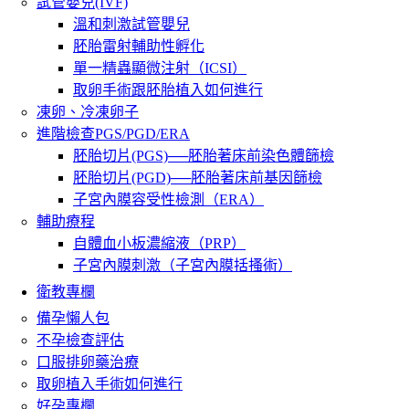
試管嬰兒(IVF)
溫和刺激試管嬰兒
胚胎雷射輔助性孵化
單一精蟲顯微注射（ICSI）
取卵手術跟胚胎植入如何進行
凍卵、冷凍卵子
進階檢查PGS/PGD/ERA
胚胎切片(PGS)──胚胎著床前染色體篩檢
胚胎切片(PGD)──胚胎著床前基因篩檢
子宮內膜容受性檢測（ERA）
輔助療程
自體血小板濃縮液（PRP）
子宮內膜刺激（子宮內膜括搔術）
衛教專欄
備孕懶人包
不孕檢查評估
口服排卵藥治療
取卵植入手術如何進行
好孕專欄