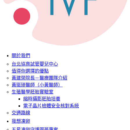
關於我們
台北協育試管嬰兒中心
值得你選擇的優點
黃建榮院長－醫療團隊介紹
黃珽琦醫師（小黃醫師）
生殖醫學胚胎實驗室
縮時攝影胚胎培養
電子晶片檢體安全核對系統
交通路線
我想凍卵
五星凍卵守護圓夢專案