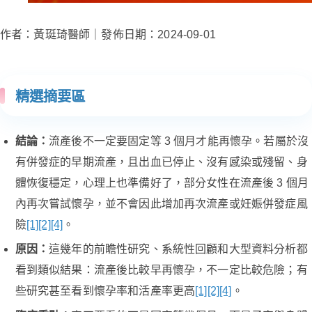
作者：黃珽琦醫師｜發佈日期：2024-09-01
精選摘要區
結論：
流產後不一定要固定等 3 個月才能再懷孕。若屬於沒
有併發症的早期流產，且出血已停止、沒有感染或殘留、身
體恢復穩定，心理上也準備好了，部分女性在流產後 3 個月
內再次嘗試懷孕，並不會因此增加再次流產或妊娠併發症風
險
[1]
[2]
[4]
。
原因：
這幾年的前瞻性研究、系統性回顧和大型資料分析都
看到類似結果：流產後比較早再懷孕，不一定比較危險；有
些研究甚至看到懷孕率和活產率更高
[1]
[2]
[4]
。