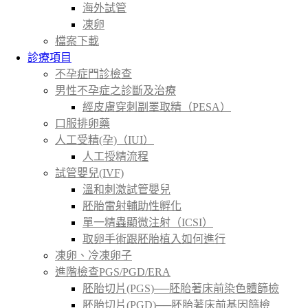
海外試管
凍卵
檔案下載
診療項目
不孕症門診檢查
男性不孕症之診斷及治療
經皮膚穿刺副睪取精（PESA）
口服排卵藥
人工受精(孕)（IUI）
人工授精流程
試管嬰兒(IVF)
溫和刺激試管嬰兒
胚胎雷射輔助性孵化
單一精蟲顯微注射（ICSI）
取卵手術跟胚胎植入如何進行
凍卵、冷凍卵子
進階檢查PGS/PGD/ERA
胚胎切片(PGS)──胚胎著床前染色體篩檢
胚胎切片(PGD)──胚胎著床前基因篩檢