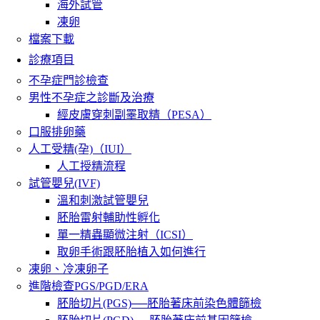
海外試管
凍卵
檔案下載
診療項目
不孕症門診檢查
男性不孕症之診斷及治療
經皮膚穿刺副睪取精（PESA）
口服排卵藥
人工受精(孕)（IUI）
人工授精流程
試管嬰兒(IVF)
溫和刺激試管嬰兒
胚胎雷射輔助性孵化
單一精蟲顯微注射（ICSI）
取卵手術跟胚胎植入如何進行
凍卵、冷凍卵子
進階檢查PGS/PGD/ERA
胚胎切片(PGS)──胚胎著床前染色體篩檢