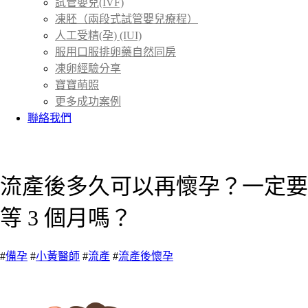
試管嬰兒(IVF)
凍胚（兩段式試管嬰兒療程）
人工受精(孕) (IUI)
服用口服排卵藥自然同房
凍卵經驗分享
寶寶萌照
更多成功案例
聯絡我們
首頁
衛教專欄
＞
流產後多久可以再懷孕？一定要
等 3 個月嗎？
#
備孕
#
小黃醫師
#
流產
#
流產後懷孕