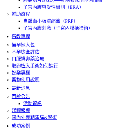
胚胎切片(PGD)──胚胎著床前基因篩檢
子宮內膜容受性檢測（ERA）
輔助療程
自體血小板濃縮液（PRP）
子宮內膜刺激（子宮內膜括搔術）
衛教專欄
備孕懶人包
不孕檢查評估
口服排卵藥治療
取卵植入手術如何進行
好孕專欄
藥物使用說明
最新消息
門診公告
活動資訊
媒體報導
國內外專題演講&學術
成功案例