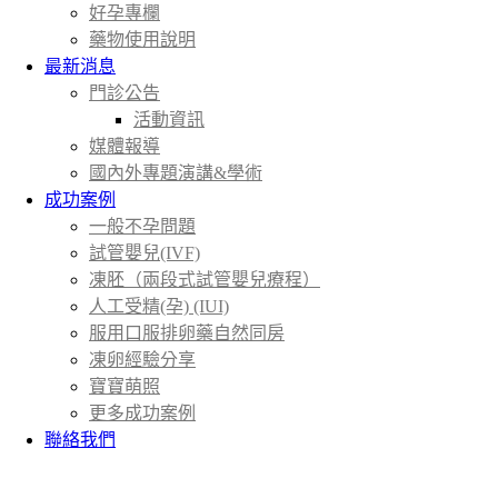
好孕專欄
藥物使用說明
最新消息
門診公告
活動資訊
媒體報導
國內外專題演講&學術
成功案例
一般不孕問題
試管嬰兒(IVF)
凍胚（兩段式試管嬰兒療程）
人工受精(孕) (IUI)
服用口服排卵藥自然同房
凍卵經驗分享
寶寶萌照
更多成功案例
聯絡我們