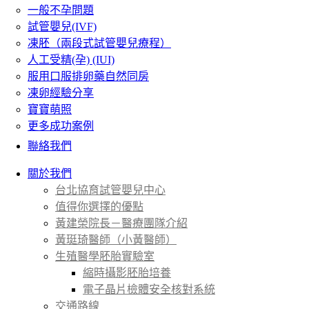
一般不孕問題
試管嬰兒(IVF)
凍胚（兩段式試管嬰兒療程）
人工受精(孕) (IUI)
服用口服排卵藥自然同房
凍卵經驗分享
寶寶萌照
更多成功案例
聯絡我們
關於我們
台北協育試管嬰兒中心
值得你選擇的優點
黃建榮院長－醫療團隊介紹
黃珽琦醫師（小黃醫師）
生殖醫學胚胎實驗室
縮時攝影胚胎培養
電子晶片檢體安全核對系統
交通路線