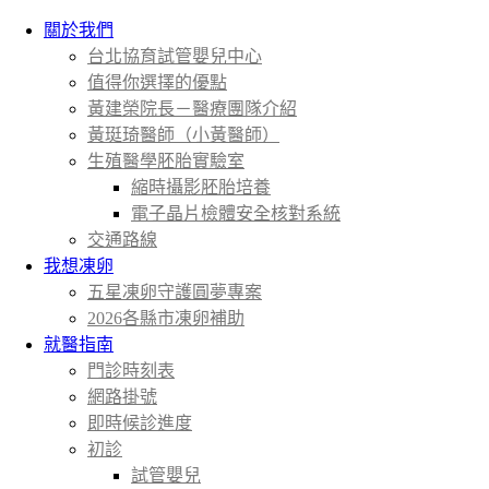
關於我們
台北協育試管嬰兒中心
值得你選擇的優點
黃建榮院長－醫療團隊介紹
黃珽琦醫師（小黃醫師）
生殖醫學胚胎實驗室
縮時攝影胚胎培養
電子晶片檢體安全核對系統
交通路線
我想凍卵
五星凍卵守護圓夢專案
2026各縣市凍卵補助
就醫指南
門診時刻表
網路掛號
即時候診進度
初診
試管嬰兒