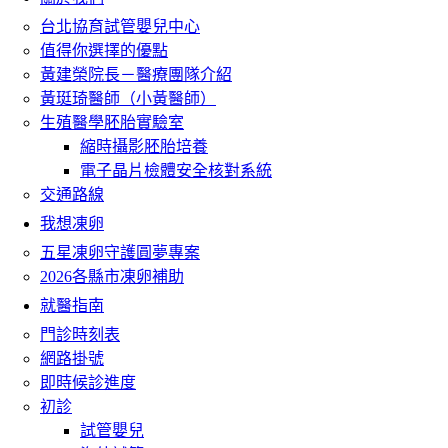
台北協育試管嬰兒中心
值得你選擇的優點
黃建榮院長－醫療團隊介紹
黃珽琦醫師（小黃醫師）
生殖醫學胚胎實驗室
縮時攝影胚胎培養
電子晶片檢體安全核對系統
交通路線
我想凍卵
五星凍卵守護圓夢專案
2026各縣市凍卵補助
就醫指南
門診時刻表
網路掛號
即時候診進度
初診
試管嬰兒