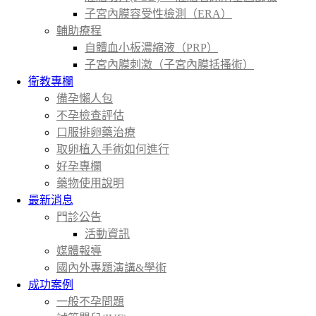
子宮內膜容受性檢測（ERA）
輔助療程
自體血小板濃縮液（PRP）
子宮內膜刺激（子宮內膜括搔術）
衛教專欄
備孕懶人包
不孕檢查評估
口服排卵藥治療
取卵植入手術如何進行
好孕專欄
藥物使用說明
最新消息
門診公告
活動資訊
媒體報導
國內外專題演講&學術
成功案例
一般不孕問題