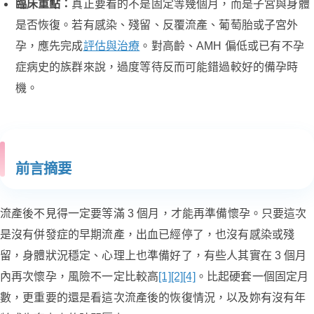
臨床重點：
真正要看的不是固定等幾個月，而是子宮與身體
是否恢復。若有感染、殘留、反覆流產、葡萄胎或子宮外
孕，應先完成
評估與治療
。對高齡、AMH 偏低或已有不孕
症病史的族群來說，過度等待反而可能錯過較好的備孕時
機。
前言摘要
流產後不見得一定要等滿 3 個月，才能再準備懷孕。只要這次
是沒有併發症的早期流產，出血已經停了，也沒有感染或殘
留，身體狀況穩定、心理上也準備好了，有些人其實在 3 個月
內再次懷孕，風險不一定比較高
[1]
[2]
[4]
。比起硬套一個固定月
數，更重要的還是看這次流產後的恢復情況，以及妳有沒有年