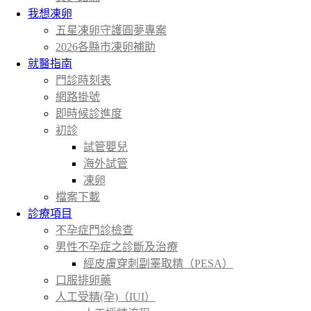
我想凍卵
五星凍卵守護圓夢專案
2026各縣市凍卵補助
就醫指南
門診時刻表
網路掛號
即時候診進度
初診
試管嬰兒
海外試管
凍卵
檔案下載
診療項目
不孕症門診檢查
男性不孕症之診斷及治療
經皮膚穿刺副睪取精（PESA）
口服排卵藥
人工受精(孕)（IUI）