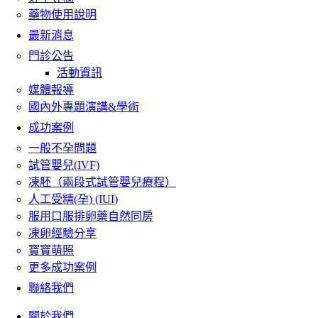
藥物使用說明
最新消息
門診公告
活動資訊
媒體報導
國內外專題演講&學術
成功案例
一般不孕問題
試管嬰兒(IVF)
凍胚（兩段式試管嬰兒療程）
人工受精(孕) (IUI)
服用口服排卵藥自然同房
凍卵經驗分享
寶寶萌照
更多成功案例
聯絡我們
關於我們