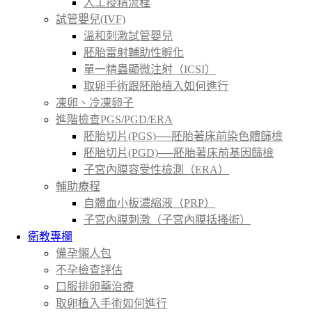
人工授精流程
試管嬰兒(IVF)
溫和刺激試管嬰兒
胚胎雷射輔助性孵化
單一精蟲顯微注射（ICSI）
取卵手術跟胚胎植入如何進行
凍卵、冷凍卵子
進階檢查PGS/PGD/ERA
胚胎切片(PGS)──胚胎著床前染色體篩檢
胚胎切片(PGD)──胚胎著床前基因篩檢
子宮內膜容受性檢測（ERA）
輔助療程
自體血小板濃縮液（PRP）
子宮內膜刺激（子宮內膜括搔術）
衛教專欄
備孕懶人包
不孕檢查評估
口服排卵藥治療
取卵植入手術如何進行