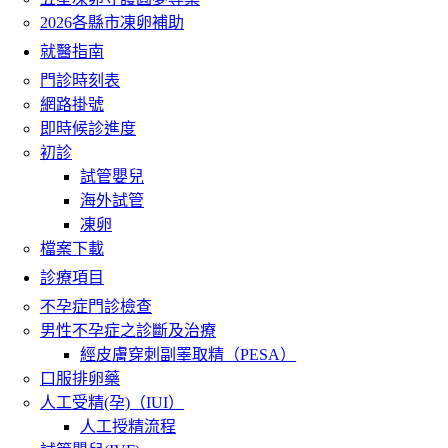
2026各縣市凍卵補助
就醫指南
門診時刻表
網路掛號
即時候診進度
初診
試管嬰兒
海外試管
凍卵
檔案下載
診療項目
不孕症門診檢查
男性不孕症之診斷及治療
經皮膚穿刺副睪取精（PESA）
口服排卵藥
人工受精(孕)（IUI）
人工授精流程