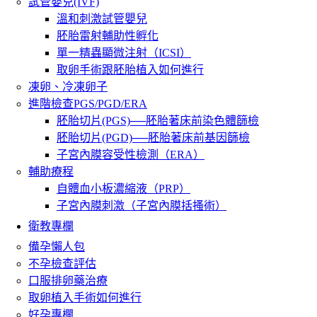
試管嬰兒(IVF)
溫和刺激試管嬰兒
胚胎雷射輔助性孵化
單一精蟲顯微注射（ICSI）
取卵手術跟胚胎植入如何進行
凍卵、冷凍卵子
進階檢查PGS/PGD/ERA
胚胎切片(PGS)──胚胎著床前染色體篩檢
胚胎切片(PGD)──胚胎著床前基因篩檢
子宮內膜容受性檢測（ERA）
輔助療程
自體血小板濃縮液（PRP）
子宮內膜刺激（子宮內膜括搔術）
衛教專欄
備孕懶人包
不孕檢查評估
口服排卵藥治療
取卵植入手術如何進行
好孕專欄