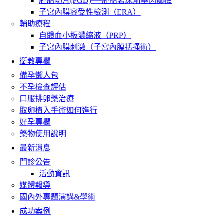
胚胎切片(PGD)──胚胎著床前基因篩檢
子宮內膜容受性檢測（ERA）
輔助療程
自體血小板濃縮液（PRP）
子宮內膜刺激（子宮內膜括搔術）
衛教專欄
備孕懶人包
不孕檢查評估
口服排卵藥治療
取卵植入手術如何進行
好孕專欄
藥物使用說明
最新消息
門診公告
活動資訊
媒體報導
國內外專題演講&學術
成功案例