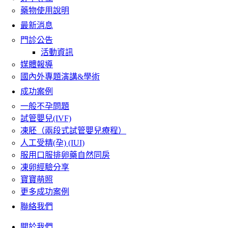
藥物使用說明
最新消息
門診公告
活動資訊
媒體報導
國內外專題演講&學術
成功案例
一般不孕問題
試管嬰兒(IVF)
凍胚（兩段式試管嬰兒療程）
人工受精(孕) (IUI)
服用口服排卵藥自然同房
凍卵經驗分享
寶寶萌照
更多成功案例
聯絡我們
關於我們