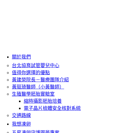
關於我們
台北協育試管嬰兒中心
值得你選擇的優點
黃建榮院長－醫療團隊介紹
黃珽琦醫師（小黃醫師）
生殖醫學胚胎實驗室
縮時攝影胚胎培養
電子晶片檢體安全核對系統
交通路線
我想凍卵
五星凍卵守護圓夢專案