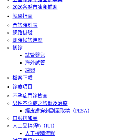
2026各縣市凍卵補助
就醫指南
門診時刻表
網路掛號
即時候診進度
初診
試管嬰兒
海外試管
凍卵
檔案下載
診療項目
不孕症門診檢查
男性不孕症之診斷及治療
經皮膚穿刺副睪取精（PESA）
口服排卵藥
人工受精(孕)（IUI）
人工授精流程