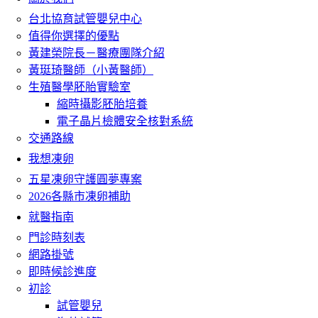
台北協育試管嬰兒中心
值得你選擇的優點
黃建榮院長－醫療團隊介紹
黃珽琦醫師（小黃醫師）
生殖醫學胚胎實驗室
縮時攝影胚胎培養
電子晶片檢體安全核對系統
交通路線
我想凍卵
五星凍卵守護圓夢專案
2026各縣市凍卵補助
就醫指南
門診時刻表
網路掛號
即時候診進度
初診
試管嬰兒