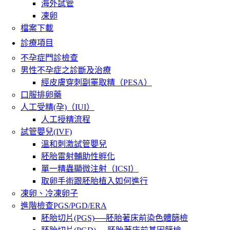
海外試管
凍卵
檔案下載
診療項目
不孕症門診檢查
男性不孕症之診斷及治療
經皮膚穿刺副睪取精（PESA）
口服排卵藥
人工受精(孕)（IUI）
人工授精流程
試管嬰兒(IVF)
溫和刺激試管嬰兒
胚胎雷射輔助性孵化
單一精蟲顯微注射（ICSI）
取卵手術跟胚胎植入如何進行
凍卵、冷凍卵子
進階檢查PGS/PGD/ERA
胚胎切片(PGS)──胚胎著床前染色體篩檢