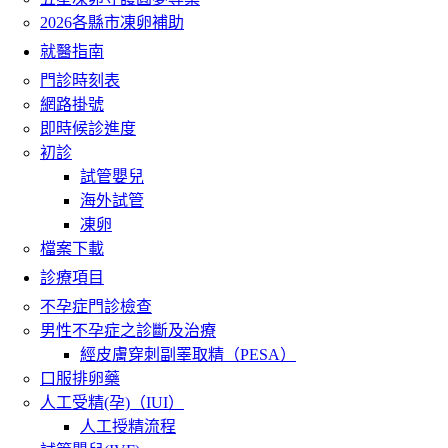
2026各縣市凍卵補助
就醫指南
門診時刻表
網路掛號
即時候診進度
初診
試管嬰兒
海外試管
凍卵
檔案下載
診療項目
不孕症門診檢查
男性不孕症之診斷及治療
經皮膚穿刺副睪取精（PESA）
口服排卵藥
人工受精(孕)（IUI）
人工授精流程