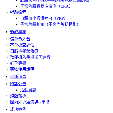
胚胎切片(PGD)──胚胎著床前基因篩檢
子宮內膜容受性檢測（ERA）
輔助療程
自體血小板濃縮液（PRP）
子宮內膜刺激（子宮內膜括搔術）
衛教專欄
備孕懶人包
不孕檢查評估
口服排卵藥治療
取卵植入手術如何進行
好孕專欄
藥物使用說明
最新消息
門診公告
活動資訊
媒體報導
國內外專題演講&學術
成功案例