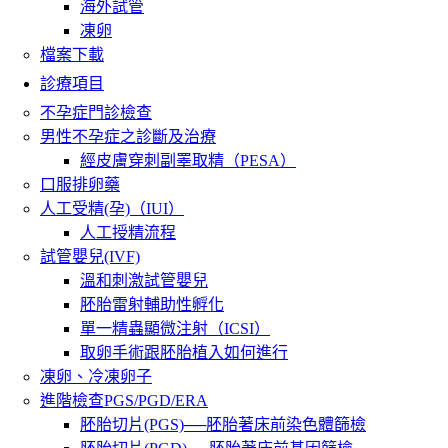
海外試管
凍卵
檔案下載
診療項目
不孕症門診檢查
男性不孕症之診斷及治療
經皮膚穿刺副睪取精（PESA）
口服排卵藥
人工受精(孕)（IUI）
人工授精流程
試管嬰兒(IVF)
溫和刺激試管嬰兒
胚胎雷射輔助性孵化
單一精蟲顯微注射（ICSI）
取卵手術跟胚胎植入如何進行
凍卵、冷凍卵子
進階檢查PGS/PGD/ERA
胚胎切片(PGS)──胚胎著床前染色體篩檢