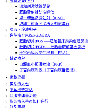
試管嬰兒(IVF)
溫和刺激試管嬰兒
胚胎雷射輔助性孵化
單一精蟲顯微注射（ICSI）
取卵手術跟胚胎植入如何進行
凍卵、冷凍卵子
進階檢查PGS/PGD/ERA
胚胎切片(PGS)──胚胎著床前染色體篩檢
胚胎切片(PGD)──胚胎著床前基因篩檢
子宮內膜容受性檢測（ERA）
輔助療程
自體血小板濃縮液（PRP）
子宮內膜刺激（子宮內膜括搔術）
衛教專欄
備孕懶人包
不孕檢查評估
口服排卵藥治療
取卵植入手術如何進行
好孕專欄