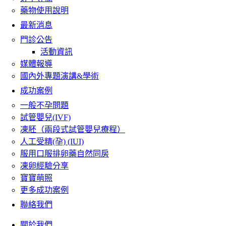
藥物使用說明
最新消息
門診公告
活動資訊
媒體報導
國內外專題演講&學術
成功案例
一般不孕問題
試管嬰兒(IVF)
凍胚（兩段式試管嬰兒療程）
人工受精(孕) (IUI)
服用口服排卵藥自然同房
凍卵經驗分享
寶寶萌照
更多成功案例
聯絡我們
關於我們