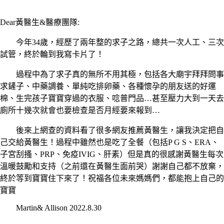
Dear
黃醫生
&
醫療團隊
:
今年
34
歲，經歷了兩年整的求子之路，總共一次人工、三次
試管，終於輪到我寫卡片了！
過程中為了求子真的無所不用其極，包括各大廟宇拜拜問事
求鏟子、中藥調養、單純吃排卵藥、各種懷孕的朋友送的好運
棉、生完孩子寶寶穿過的衣服、唸普門品…甚至壓力大到一天去
廁所十幾次就會也要檢查是否月經要來報到…
後來上網查的資料看了很多網友推薦黃醫生，讓我決定把自
己交給黃醫生！過程中雖然也是吃了全餐（包括
P G S
、
ERA
、
子宮刮搔、
PRP
、免疫
IVIG
、肝素）但是真的很感謝黃醫生每次
溫暖鼓勵和支持（之前還在黃醫生面前哭）謝謝自己都不放棄，
終於等到寶寶住下來了！祝福各位未來媽媽們，都能抱上自己的
寶寶
Martin& Allison 2022.8.30