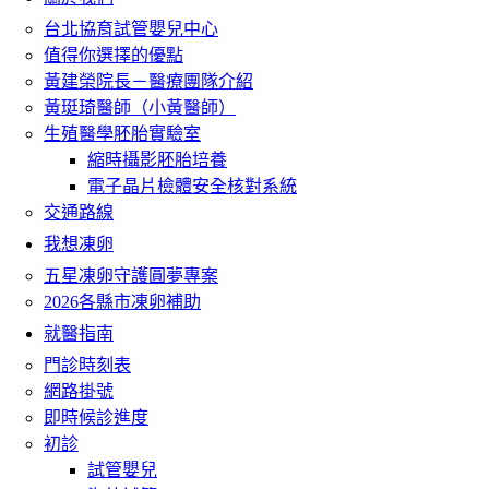
台北協育試管嬰兒中心
值得你選擇的優點
黃建榮院長－醫療團隊介紹
黃珽琦醫師（小黃醫師）
生殖醫學胚胎實驗室
縮時攝影胚胎培養
電子晶片檢體安全核對系統
交通路線
我想凍卵
五星凍卵守護圓夢專案
2026各縣市凍卵補助
就醫指南
門診時刻表
網路掛號
即時候診進度
初診
試管嬰兒