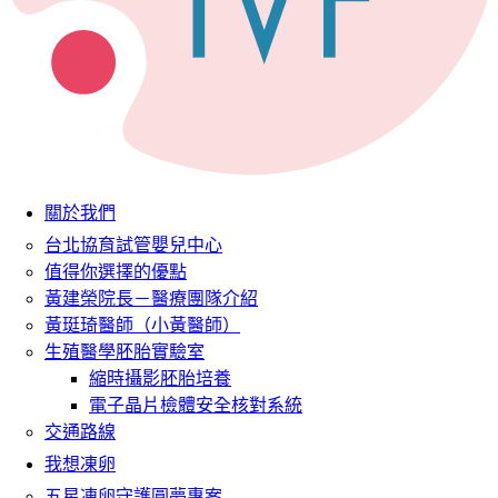
關於我們
台北協育試管嬰兒中心
值得你選擇的優點
黃建榮院長－醫療團隊介紹
黃珽琦醫師（小黃醫師）
生殖醫學胚胎實驗室
縮時攝影胚胎培養
電子晶片檢體安全核對系統
交通路線
我想凍卵
五星凍卵守護圓夢專案