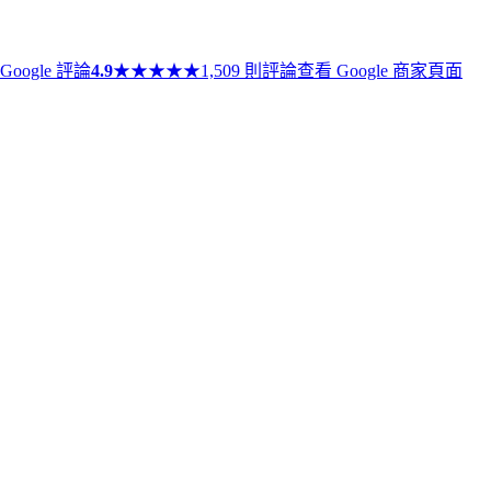
Google 評論
4.9
★
★
★
★
★
1,509 則評論
查看 Google 商家頁面
★
★
★
★
★
AMH／高齡生育
,
醫護服務
,
試管嬰兒