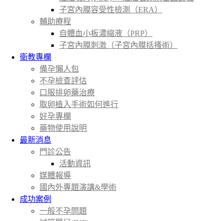
子宮內膜容受性檢測（ERA）
輔助療程
自體血小板濃縮液（PRP）
子宮內膜刺激（子宮內膜括搔術）
衛教專欄
備孕懶人包
不孕檢查評估
口服排卵藥治療
取卵植入手術如何進行
好孕專欄
藥物使用說明
最新消息
門診公告
活動資訊
媒體報導
國內外專題演講&學術
成功案例
一般不孕問題