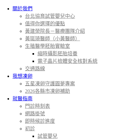
關於我們
台北協育試管嬰兒中心
值得你選擇的優點
黃建榮院長－醫療團隊介紹
黃珽琦醫師（小黃醫師）
生殖醫學胚胎實驗室
縮時攝影胚胎培養
電子晶片檢體安全核對系統
交通路線
我想凍卵
五星凍卵守護圓夢專案
2026各縣市凍卵補助
就醫指南
門診時刻表
網路掛號
即時候診進度
初診
試管嬰兒