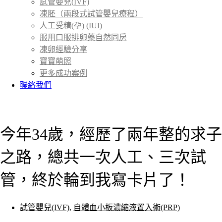
試管嬰兒(IVF)
凍胚（兩段式試管嬰兒療程）
人工受精(孕) (IUI)
服用口服排卵藥自然同房
凍卵經驗分享
寶寶萌照
更多成功案例
聯絡我們
首頁
成功案例
＞
今年34歲，經歷了兩年整的求子
之路，總共一次人工、三次試
管，終於輪到我寫卡片了！
試管嬰兒(IVF)
,
自體血小板濃縮液置入術(PRP)