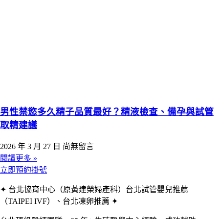
男性禁慾多久精子品質最好？精液檢查、備孕與試管
取精建議
2026 年 3 月 27 日
尚無留言
閱讀更多 »
立即預約掛號
✦ 台北協育中心（原黃建榮婦產科）台北試管嬰兒推薦
（TAIPEI IVF）、台北凍卵推薦 ✦