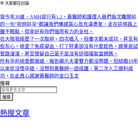
💬 大家都在討論
我今年30歲，AMH卻只有1.2，黃醫師和護理人員們每次離開前
的一句”祝妳好孕”都讓我們備感窩心及充滿勇氣，走在這條路上
雖不輕鬆，但幸好有你們強而有力的支柱。
在大陸我經歷了一次取卵，四次植入，但屢次都未成功，甚至有
些灰心。檢查了免疫凝血、打了肝素卻沒有什麼起色。感覺是試
管路漫漫，甚至懷疑自己是不是沒有這個福氣當媽媽。
所有孕前檢查都做過，報告顯示夫妻雙方都沒問題，但結婚10年
以來從沒懷孕過，沒想到黃醫師一語成讖，第二次人工順利成
功，在此真心感謝黃醫師的金口玉言
搜尋
搜尋
熱搜文章