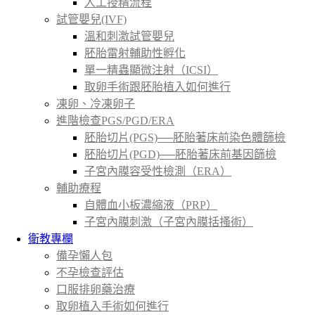
人工授精流程
試管嬰兒(IVF)
溫和刺激試管嬰兒
胚胎雷射輔助性孵化
單一精蟲顯微注射（ICSI）
取卵手術跟胚胎植入如何進行
凍卵、冷凍卵子
進階檢查PGS/PGD/ERA
胚胎切片(PGS)──胚胎著床前染色體篩檢
胚胎切片(PGD)──胚胎著床前基因篩檢
子宮內膜容受性檢測（ERA）
輔助療程
自體血小板濃縮液（PRP）
子宮內膜刺激（子宮內膜括搔術）
衛教專欄
備孕懶人包
不孕檢查評估
口服排卵藥治療
取卵植入手術如何進行