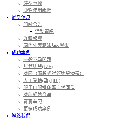
好孕專欄
藥物使用說明
最新消息
門診公告
活動資訊
媒體報導
國內外專題演講&學術
成功案例
一般不孕問題
試管嬰兒(IVF)
凍胚（兩段式試管嬰兒療程）
人工受精(孕) (IUI)
服用口服排卵藥自然同房
凍卵經驗分享
寶寶萌照
更多成功案例
聯絡我們