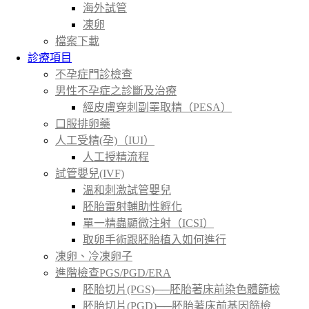
海外試管
凍卵
檔案下載
診療項目
不孕症門診檢查
男性不孕症之診斷及治療
經皮膚穿刺副睪取精（PESA）
口服排卵藥
人工受精(孕)（IUI）
人工授精流程
試管嬰兒(IVF)
溫和刺激試管嬰兒
胚胎雷射輔助性孵化
單一精蟲顯微注射（ICSI）
取卵手術跟胚胎植入如何進行
凍卵、冷凍卵子
進階檢查PGS/PGD/ERA
胚胎切片(PGS)──胚胎著床前染色體篩檢
胚胎切片(PGD)──胚胎著床前基因篩檢