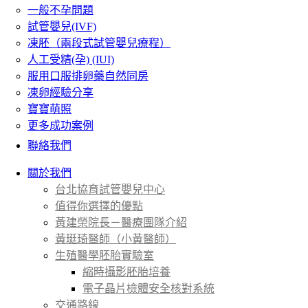
一般不孕問題
試管嬰兒(IVF)
凍胚（兩段式試管嬰兒療程）
人工受精(孕) (IUI)
服用口服排卵藥自然同房
凍卵經驗分享
寶寶萌照
更多成功案例
聯絡我們
關於我們
台北協育試管嬰兒中心
值得你選擇的優點
黃建榮院長－醫療團隊介紹
黃珽琦醫師（小黃醫師）
生殖醫學胚胎實驗室
縮時攝影胚胎培養
電子晶片檢體安全核對系統
交通路線