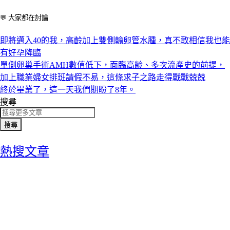
💬 大家都在討論
即將邁入40的我，高齡加上雙側輸卵管水腫，真不敢相信我也能
有好孕降臨
單側卵巢手術AMH數值低下，面臨高齡、多次流產史的前提，
加上職業婦女排班請假不易，這條求子之路走得戰戰兢兢
終於畢業了，這一天我們期盼了8年。
搜尋
搜尋
熱搜文章