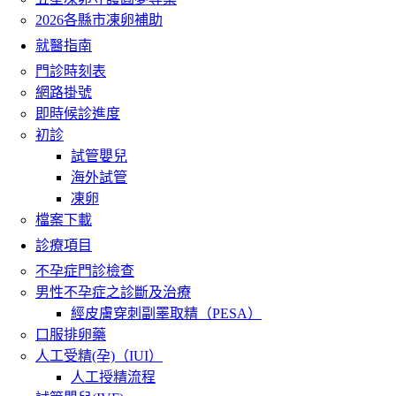
2026各縣市凍卵補助
就醫指南
門診時刻表
網路掛號
即時候診進度
初診
試管嬰兒
海外試管
凍卵
檔案下載
診療項目
不孕症門診檢查
男性不孕症之診斷及治療
經皮膚穿刺副睪取精（PESA）
口服排卵藥
人工受精(孕)（IUI）
人工授精流程