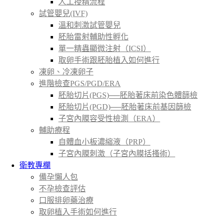
人工授精流程
試管嬰兒(IVF)
溫和刺激試管嬰兒
胚胎雷射輔助性孵化
單一精蟲顯微注射（ICSI）
取卵手術跟胚胎植入如何進行
凍卵、冷凍卵子
進階檢查PGS/PGD/ERA
胚胎切片(PGS)──胚胎著床前染色體篩檢
胚胎切片(PGD)──胚胎著床前基因篩檢
子宮內膜容受性檢測（ERA）
輔助療程
自體血小板濃縮液（PRP）
子宮內膜刺激（子宮內膜括搔術）
衛教專欄
備孕懶人包
不孕檢查評估
口服排卵藥治療
取卵植入手術如何進行