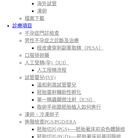
海外試管
凍卵
檔案下載
診療項目
不孕症門診檢查
男性不孕症之診斷及治療
經皮膚穿刺副睪取精（PESA）
口服排卵藥
人工受精(孕)（IUI）
人工授精流程
試管嬰兒(IVF)
溫和刺激試管嬰兒
胚胎雷射輔助性孵化
單一精蟲顯微注射（ICSI）
取卵手術跟胚胎植入如何進行
凍卵、冷凍卵子
進階檢查PGS/PGD/ERA
胚胎切片(PGS)──胚胎著床前染色體篩檢
胚胎切片(PGD)──胚胎著床前基因篩檢