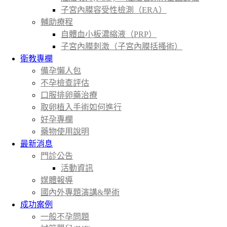
子宮內膜容受性檢測（ERA）
輔助療程
自體血小板濃縮液（PRP）
子宮內膜刺激（子宮內膜括搔術）
衛教專欄
備孕懶人包
不孕檢查評估
口服排卵藥治療
取卵植入手術如何進行
好孕專欄
藥物使用說明
最新消息
門診公告
活動資訊
媒體報導
國內外專題演講&學術
成功案例
一般不孕問題