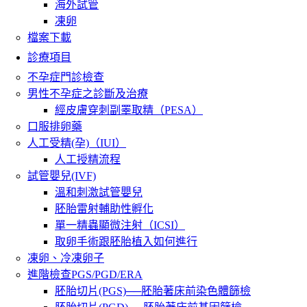
海外試管
凍卵
檔案下載
診療項目
不孕症門診檢查
男性不孕症之診斷及治療
經皮膚穿刺副睪取精（PESA）
口服排卵藥
人工受精(孕)（IUI）
人工授精流程
試管嬰兒(IVF)
溫和刺激試管嬰兒
胚胎雷射輔助性孵化
單一精蟲顯微注射（ICSI）
取卵手術跟胚胎植入如何進行
凍卵、冷凍卵子
進階檢查PGS/PGD/ERA
胚胎切片(PGS)──胚胎著床前染色體篩檢