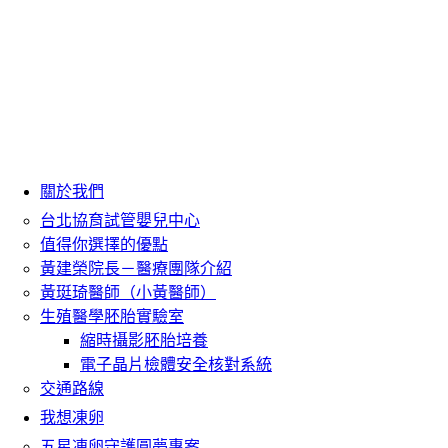
關於我們
台北協育試管嬰兒中心
值得你選擇的優點
黃建榮院長－醫療團隊介紹
黃珽琦醫師（小黃醫師）
生殖醫學胚胎實驗室
縮時攝影胚胎培養
電子晶片檢體安全核對系統
交通路線
我想凍卵
五星凍卵守護圓夢專案