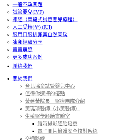
一般不孕問題
試管嬰兒(IVF)
凍胚（兩段式試管嬰兒療程）
人工受精(孕) (IUI)
服用口服排卵藥自然同房
凍卵經驗分享
寶寶萌照
更多成功案例
聯絡我們
關於我們
台北協育試管嬰兒中心
值得你選擇的優點
黃建榮院長－醫療團隊介紹
黃珽琦醫師（小黃醫師）
生殖醫學胚胎實驗室
縮時攝影胚胎培養
電子晶片檢體安全核對系統
交通路線