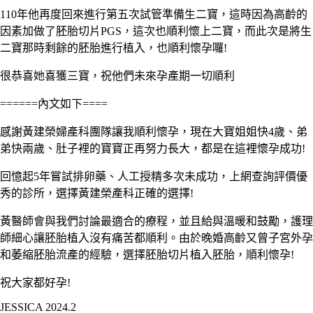
110
年他再度回來進行第五次試管準備生二寶，這時因為高齡的
因素加做了胚胎切片
PGS
，這次也順利懷上二寶，而此次是將生
二寶那時剩餘的胚胎進行植入，也順利懷孕囉
!
很恭喜她喜獲三寶，祝他們未來孕產期一切順利
======
內文如下
====
感謝黃建榮婦產科團隊讓我順利懷孕，現在大寶姐姐快
4
歲、弟
弟快兩歲、肚子裡的寶寶正再努力長大，都是在這裡懷孕成功
!
回憶起
5
年嘗試排卵藥、人工授精多次未成功，上網查詢評價優
秀的診所，選擇黃建榮產科正確的選擇
!
黃醫師會與我們討論最適合的療程，並且給與溫暖和鼓勵，護理
師細心讓胚胎植入沒有痛苦都順利。由於晚婚高齡又曾子宮外孕
和萎縮胚胎流產的經驗，選擇胚胎切片植入胚胎，順利懷孕
!
祝大家都好孕
!
JESSICA 2024.2