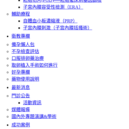
胚胎切片(PGD)──胚胎著床前基因篩檢
子宮內膜容受性檢測（ERA）
輔助療程
自體血小板濃縮液（PRP）
子宮內膜刺激（子宮內膜括搔術）
衛教專欄
備孕懶人包
不孕檢查評估
口服排卵藥治療
取卵植入手術如何進行
好孕專欄
藥物使用說明
最新消息
門診公告
活動資訊
媒體報導
國內外專題演講&學術
成功案例