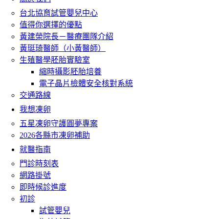
台北協育試管嬰兒中心
值得你選擇的優點
黃建榮院長－醫療團隊介紹
黃珽琦醫師（小黃醫師）
生殖醫學胚胎實驗室
縮時攝影胚胎培養
電子晶片檢體安全核對系統
交通路線
我想凍卵
五星凍卵守護圓夢專案
2026各縣市凍卵補助
就醫指南
門診時刻表
網路掛號
即時候診進度
初診
試管嬰兒