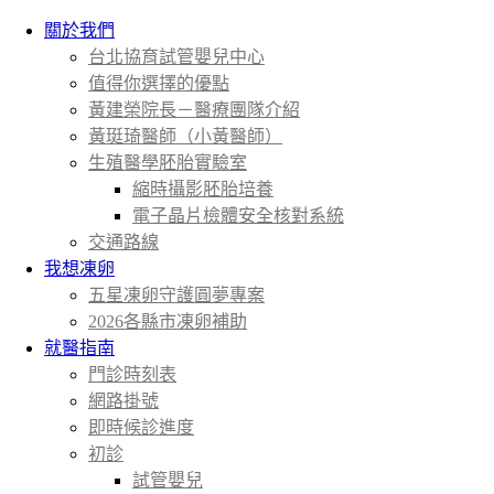
關於我們
台北協育試管嬰兒中心
值得你選擇的優點
黃建榮院長－醫療團隊介紹
黃珽琦醫師（小黃醫師）
生殖醫學胚胎實驗室
縮時攝影胚胎培養
電子晶片檢體安全核對系統
交通路線
我想凍卵
五星凍卵守護圓夢專案
2026各縣市凍卵補助
就醫指南
門診時刻表
網路掛號
即時候診進度
初診
試管嬰兒