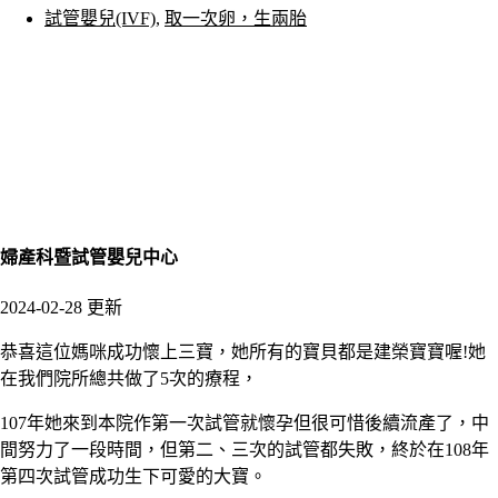
試管嬰兒(IVF)
,
取一次卵，生兩胎
婦產科暨試管嬰兒中心
2024-02-28 更新
恭喜這位媽咪成功懷上三寶，她所有的寶貝都是建榮寶寶喔
!
她
在我們院所總共做了
5
次的療程，
107
年她來到本院作第一次試管就懷孕但很可惜後續流產了，中
間努力了一段時間，但第二、三次的試管都失敗，終於在
108
年
第四次試管成功生下可愛的大寶。