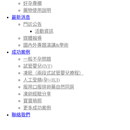
好孕專欄
藥物使用說明
最新消息
門診公告
活動資訊
媒體報導
國內外專題演講&學術
成功案例
一般不孕問題
試管嬰兒(IVF)
凍胚（兩段式試管嬰兒療程）
人工受精(孕) (IUI)
服用口服排卵藥自然同房
凍卵經驗分享
寶寶萌照
更多成功案例
聯絡我們