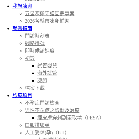
我想凍卵
五星凍卵守護圓夢專案
2026各縣市凍卵補助
就醫指南
門診時刻表
網路掛號
即時候診進度
初診
試管嬰兒
海外試管
凍卵
檔案下載
診療項目
不孕症門診檢查
男性不孕症之診斷及治療
經皮膚穿刺副睪取精（PESA）
口服排卵藥
人工受精(孕)（IUI）