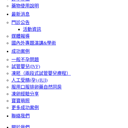
藥物使用說明
最新消息
門診公告
活動資訊
媒體報導
國內外專題演講&學術
成功案例
一般不孕問題
試管嬰兒(IVF)
凍胚（兩段式試管嬰兒療程）
人工受精(孕) (IUI)
服用口服排卵藥自然同房
凍卵經驗分享
寶寶萌照
更多成功案例
聯絡我們
關於我們