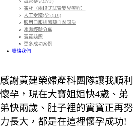
試管嬰兒(IVF)
凍胚（兩段式試管嬰兒療程）
人工受精(孕) (IUI)
服用口服排卵藥自然同房
凍卵經驗分享
寶寶萌照
更多成功案例
聯絡我們
首頁
成功案例
＞
感謝黃建榮婦產科團隊讓我順利
懷孕，現在大寶姐姐快4歲、弟
弟快兩歲、肚子裡的寶寶正再努
力長大，都是在這裡懷孕成功!