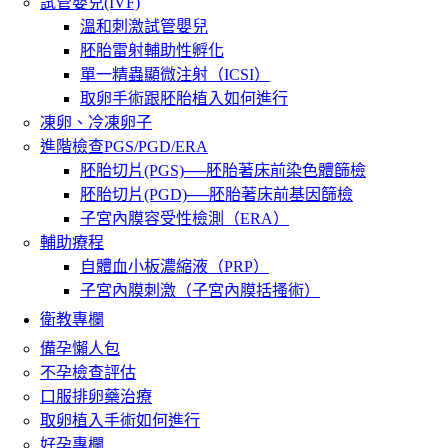
試管嬰兒(IVF)
溫和刺激試管嬰兒
胚胎雷射輔助性孵化
單一精蟲顯微注射（ICSI）
取卵手術跟胚胎植入如何進行
凍卵、冷凍卵子
進階檢查PGS/PGD/ERA
胚胎切片(PGS)──胚胎著床前染色體篩檢
胚胎切片(PGD)──胚胎著床前基因篩檢
子宮內膜容受性檢測（ERA）
輔助療程
自體血小板濃縮液（PRP）
子宮內膜刺激（子宮內膜括搔術）
衛教專欄
備孕懶人包
不孕檢查評估
口服排卵藥治療
取卵植入手術如何進行
好孕專欄