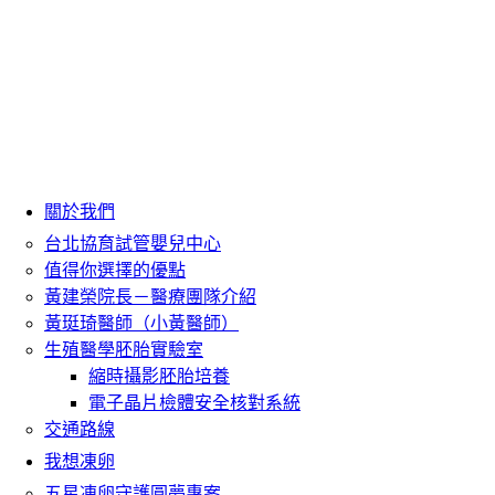
關於我們
台北協育試管嬰兒中心
值得你選擇的優點
黃建榮院長－醫療團隊介紹
黃珽琦醫師（小黃醫師）
生殖醫學胚胎實驗室
縮時攝影胚胎培養
電子晶片檢體安全核對系統
交通路線
我想凍卵
五星凍卵守護圓夢專案