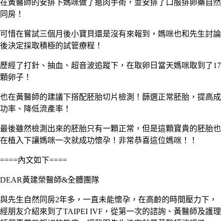
在黃醫師的安排下媽咪做了瘜肉手術，並安排了口服排卵藥自然
同房！
可惜在嘗試三個月後小寶貝還是沒有來報到，媽咪也和先生討論
後決定採取積極的試管療程！
歷經了打針、抽血、超音波追蹤下，在取卵日當天媽咪取到了
17
顆卵子！
也在黃醫師的建議下搭配胚胎切片檢測！篩選正常胚胎，提高成
功率、降低流產率！
最後雖然檢測出來的胚胎只有一顆正常，但是這顆寶貴的胚胎也
在植入下讓媽咪一次就成功懷孕！非常恭喜這位媽咪！！
====
內文如下
====
DEAR
黃建榮醫師
&
全體團隊
與先生自然同房
2
年多，一直未能懷孕，在高齡的時間壓力下，
經朋友介紹來到了
TAIPEI IVF
，從第一次的諮詢、黃醫師及護理