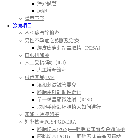
海外試管
凍卵
檔案下載
診療項目
不孕症門診檢查
男性不孕症之診斷及治療
經皮膚穿刺副睪取精（PESA）
口服排卵藥
人工受精(孕)（IUI）
人工授精流程
試管嬰兒(IVF)
溫和刺激試管嬰兒
胚胎雷射輔助性孵化
單一精蟲顯微注射（ICSI）
取卵手術跟胚胎植入如何進行
凍卵、冷凍卵子
進階檢查PGS/PGD/ERA
胚胎切片(PGS)──胚胎著床前染色體篩檢
胚胎切片(PGD)──胚胎著床前基因篩檢