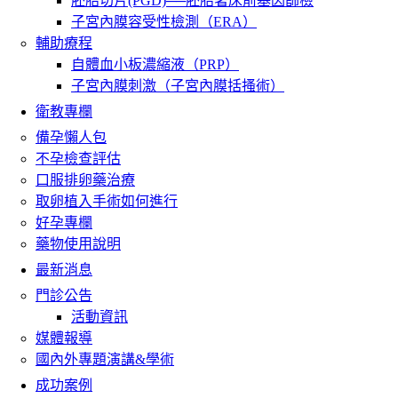
胚胎切片(PGD)──胚胎著床前基因篩檢
子宮內膜容受性檢測（ERA）
輔助療程
自體血小板濃縮液（PRP）
子宮內膜刺激（子宮內膜括搔術）
衛教專欄
備孕懶人包
不孕檢查評估
口服排卵藥治療
取卵植入手術如何進行
好孕專欄
藥物使用說明
最新消息
門診公告
活動資訊
媒體報導
國內外專題演講&學術
成功案例