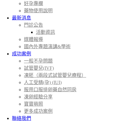
好孕專欄
藥物使用說明
最新消息
門診公告
活動資訊
媒體報導
國內外專題演講&學術
成功案例
一般不孕問題
試管嬰兒(IVF)
凍胚（兩段式試管嬰兒療程）
人工受精(孕) (IUI)
服用口服排卵藥自然同房
凍卵經驗分享
寶寶萌照
更多成功案例
聯絡我們