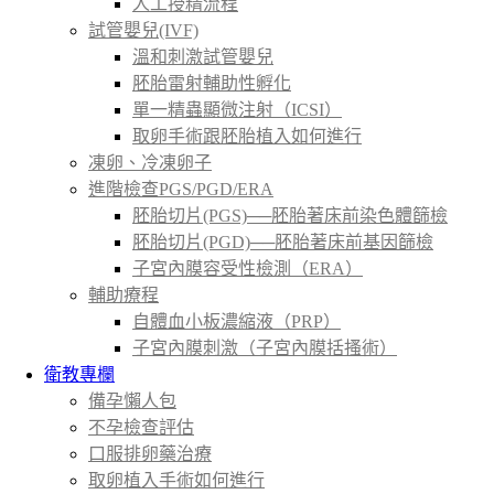
人工授精流程
試管嬰兒(IVF)
溫和刺激試管嬰兒
胚胎雷射輔助性孵化
單一精蟲顯微注射（ICSI）
取卵手術跟胚胎植入如何進行
凍卵、冷凍卵子
進階檢查PGS/PGD/ERA
胚胎切片(PGS)──胚胎著床前染色體篩檢
胚胎切片(PGD)──胚胎著床前基因篩檢
子宮內膜容受性檢測（ERA）
輔助療程
自體血小板濃縮液（PRP）
子宮內膜刺激（子宮內膜括搔術）
衛教專欄
備孕懶人包
不孕檢查評估
口服排卵藥治療
取卵植入手術如何進行