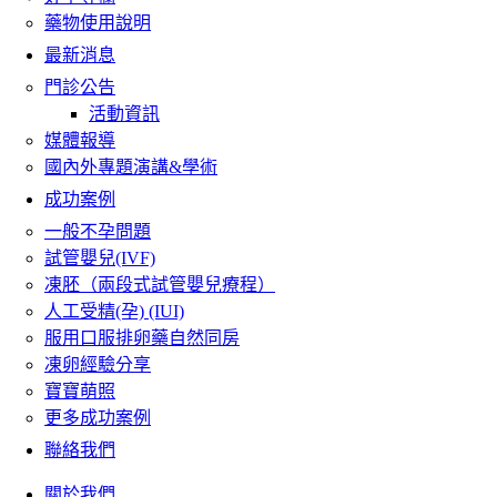
藥物使用說明
最新消息
門診公告
活動資訊
媒體報導
國內外專題演講&學術
成功案例
一般不孕問題
試管嬰兒(IVF)
凍胚（兩段式試管嬰兒療程）
人工受精(孕) (IUI)
服用口服排卵藥自然同房
凍卵經驗分享
寶寶萌照
更多成功案例
聯絡我們
關於我們