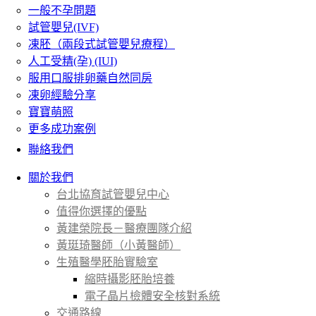
一般不孕問題
試管嬰兒(IVF)
凍胚（兩段式試管嬰兒療程）
人工受精(孕) (IUI)
服用口服排卵藥自然同房
凍卵經驗分享
寶寶萌照
更多成功案例
聯絡我們
關於我們
台北協育試管嬰兒中心
值得你選擇的優點
黃建榮院長－醫療團隊介紹
黃珽琦醫師（小黃醫師）
生殖醫學胚胎實驗室
縮時攝影胚胎培養
電子晶片檢體安全核對系統
交通路線