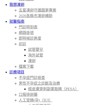
我想凍卵
五星凍卵守護圓夢專案
2026各縣市凍卵補助
就醫指南
門診時刻表
網路掛號
即時候診進度
初診
試管嬰兒
海外試管
凍卵
檔案下載
診療項目
不孕症門診檢查
男性不孕症之診斷及治療
經皮膚穿刺副睪取精（PESA）
口服排卵藥
人工受精(孕)（IUI）