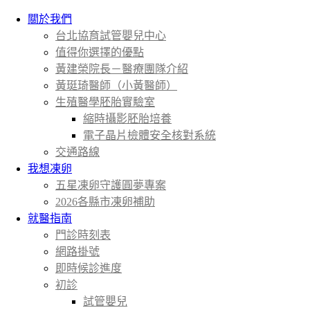
關於我們
台北協育試管嬰兒中心
值得你選擇的優點
黃建榮院長－醫療團隊介紹
黃珽琦醫師（小黃醫師）
生殖醫學胚胎實驗室
縮時攝影胚胎培養
電子晶片檢體安全核對系統
交通路線
我想凍卵
五星凍卵守護圓夢專案
2026各縣市凍卵補助
就醫指南
門診時刻表
網路掛號
即時候診進度
初診
試管嬰兒