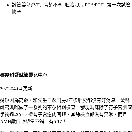
試管嬰兒(IVF)
,
高齡不孕
,
胚胎切片 PGS/PGD
,
第一次試管
懷孕
婦產科暨試管嬰兒中心
2025-04-04 更新
媽咪因為高齡，和先生自然同房
2
年多肚皮都沒有好消息，黃醫
師替媽咪做了一系列的不孕相關檢查，發現媽咪除了有子宮肌瘤
手術過以外，還有子宮瘜肉問題，其餘檢查都沒有異常，而且
AMH
數值也想當不錯，有
5.17
！