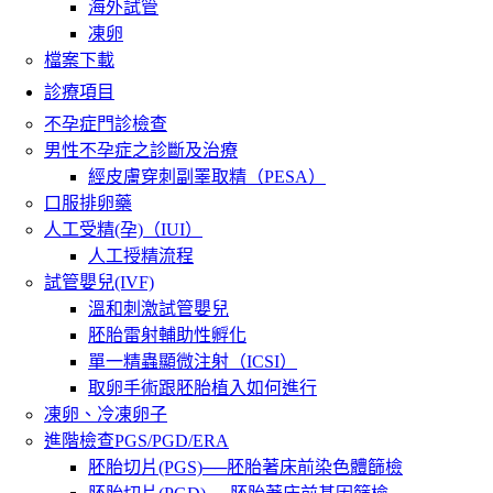
海外試管
凍卵
檔案下載
診療項目
不孕症門診檢查
男性不孕症之診斷及治療
經皮膚穿刺副睪取精（PESA）
口服排卵藥
人工受精(孕)（IUI）
人工授精流程
試管嬰兒(IVF)
溫和刺激試管嬰兒
胚胎雷射輔助性孵化
單一精蟲顯微注射（ICSI）
取卵手術跟胚胎植入如何進行
凍卵、冷凍卵子
進階檢查PGS/PGD/ERA
胚胎切片(PGS)──胚胎著床前染色體篩檢