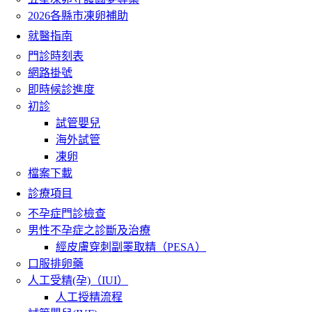
2026各縣市凍卵補助
就醫指南
門診時刻表
網路掛號
即時候診進度
初診
試管嬰兒
海外試管
凍卵
檔案下載
診療項目
不孕症門診檢查
男性不孕症之診斷及治療
經皮膚穿刺副睪取精（PESA）
口服排卵藥
人工受精(孕)（IUI）
人工授精流程