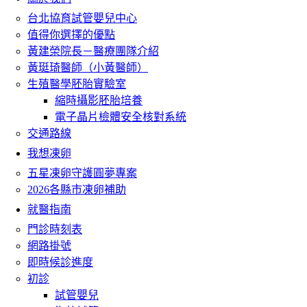
台北協育試管嬰兒中心
值得你選擇的優點
黃建榮院長－醫療團隊介紹
黃珽琦醫師（小黃醫師）
生殖醫學胚胎實驗室
縮時攝影胚胎培養
電子晶片檢體安全核對系統
交通路線
我想凍卵
五星凍卵守護圓夢專案
2026各縣市凍卵補助
就醫指南
門診時刻表
網路掛號
即時候診進度
初診
試管嬰兒