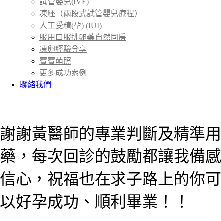
試管嬰兒(IVF)
凍胚（兩段式試管嬰兒療程）
人工受精(孕) (IUI)
服用口服排卵藥自然同房
凍卵經驗分享
寶寶萌照
更多成功案例
聯絡我們
首頁
成功案例
＞
謝謝黃醫師的專業判斷及精準用
藥，每次回診的鼓勵都讓我備感
信心，祝福也在求子路上的你可
以好孕成功、順利畢業！！