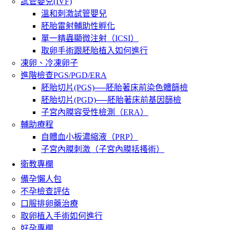
試管嬰兒(IVF)
溫和刺激試管嬰兒
胚胎雷射輔助性孵化
單一精蟲顯微注射（ICSI）
取卵手術跟胚胎植入如何進行
凍卵、冷凍卵子
進階檢查PGS/PGD/ERA
胚胎切片(PGS)──胚胎著床前染色體篩檢
胚胎切片(PGD)──胚胎著床前基因篩檢
子宮內膜容受性檢測（ERA）
輔助療程
自體血小板濃縮液（PRP）
子宮內膜刺激（子宮內膜括搔術）
衛教專欄
備孕懶人包
不孕檢查評估
口服排卵藥治療
取卵植入手術如何進行
好孕專欄