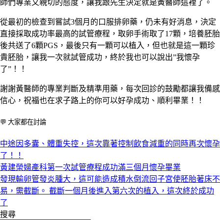
師們專業又親切的態度，讓我跟先生決定就是黃醫師這裡了。
從最初的檢查到嘗試
3
個月的口服排卵藥，仍未有好消息，決定
直接採取成功率最高的試管療程，取卵手術取了
17
顆，培養胚胎
後共送了
6
顆
PGS
，最後只有一顆可以植入，但也就是這一顆珍
貴胚胎，讓我一次就試管成功，終於我也可以說出
”
我懷孕
了
”
！！
謝謝黃醫師的專業判斷及精準用藥，每次回診的鼓勵都讓我備感
信心，祝福也在求子路上的你可以好孕成功、順利畢業！！
💬 大家都在討論
中途因多囊、體重失控，這次靠著控制飲食減重的同時再次懷孕
了！！
黃建榮婦產科第一次試管療程成功滿三個月懷孕畢業
發現輸卵管發炎腫大，這可能造成積水倒流回子宮使胚胎著床不
易，需截斷。 截斷一個月後進入第六次的植入，這次終於成功
了
搜尋