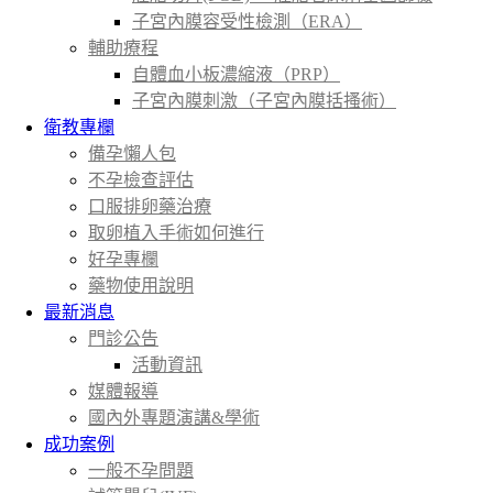
子宮內膜容受性檢測（ERA）
輔助療程
自體血小板濃縮液（PRP）
子宮內膜刺激（子宮內膜括搔術）
衛教專欄
備孕懶人包
不孕檢查評估
口服排卵藥治療
取卵植入手術如何進行
好孕專欄
藥物使用說明
最新消息
門診公告
活動資訊
媒體報導
國內外專題演講&學術
成功案例
一般不孕問題