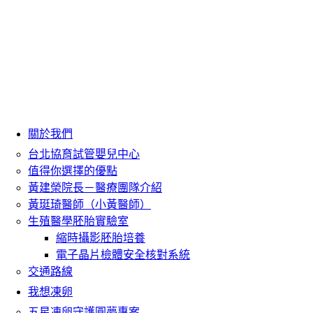
關於我們
台北協育試管嬰兒中心
值得你選擇的優點
黃建榮院長－醫療團隊介紹
黃珽琦醫師（小黃醫師）
生殖醫學胚胎實驗室
縮時攝影胚胎培養
電子晶片檢體安全核對系統
交通路線
我想凍卵
五星凍卵守護圓夢專案