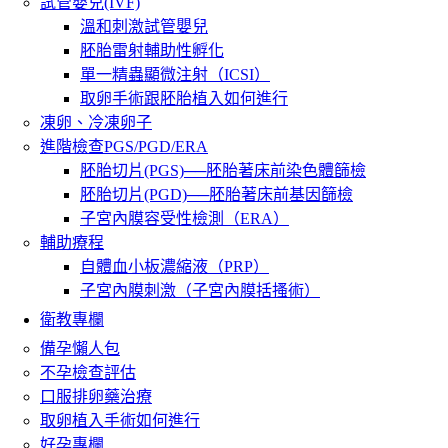
試管嬰兒(IVF)
溫和刺激試管嬰兒
胚胎雷射輔助性孵化
單一精蟲顯微注射（ICSI）
取卵手術跟胚胎植入如何進行
凍卵、冷凍卵子
進階檢查PGS/PGD/ERA
胚胎切片(PGS)──胚胎著床前染色體篩檢
胚胎切片(PGD)──胚胎著床前基因篩檢
子宮內膜容受性檢測（ERA）
輔助療程
自體血小板濃縮液（PRP）
子宮內膜刺激（子宮內膜括搔術）
衛教專欄
備孕懶人包
不孕檢查評估
口服排卵藥治療
取卵植入手術如何進行
好孕專欄