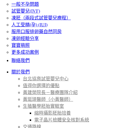
一般不孕問題
試管嬰兒(IVF)
凍胚（兩段式試管嬰兒療程）
人工受精(孕) (IUI)
服用口服排卵藥自然同房
凍卵經驗分享
寶寶萌照
更多成功案例
聯絡我們
關於我們
台北協育試管嬰兒中心
值得你選擇的優點
黃建榮院長－醫療團隊介紹
黃珽琦醫師（小黃醫師）
生殖醫學胚胎實驗室
縮時攝影胚胎培養
電子晶片檢體安全核對系統
交通路線