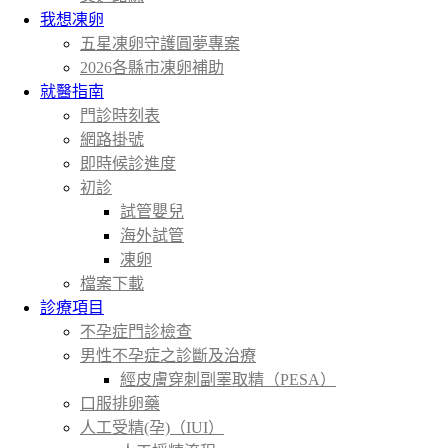
我想凍卵
五星凍卵守護圓夢專案
2026各縣市凍卵補助
就醫指南
門診時刻表
網路掛號
即時候診進度
初診
試管嬰兒
海外試管
凍卵
檔案下載
診療項目
不孕症門診檢查
男性不孕症之診斷及治療
經皮膚穿刺副睪取精（PESA）
口服排卵藥
人工受精(孕)（IUI）