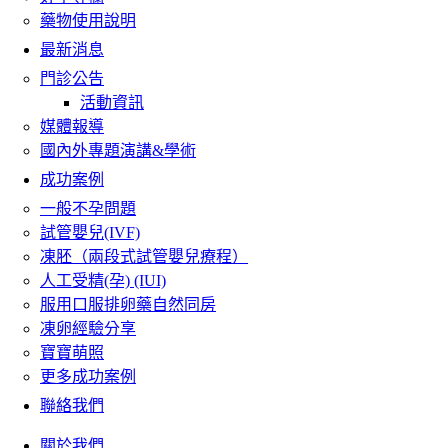
藥物使用說明
最新消息
門診公告
活動資訊
媒體報導
國內外專題演講&學術
成功案例
一般不孕問題
試管嬰兒(IVF)
凍胚（兩段式試管嬰兒療程）
人工受精(孕) (IUI)
服用口服排卵藥自然同房
凍卵經驗分享
寶寶萌照
更多成功案例
聯絡我們
關於我們