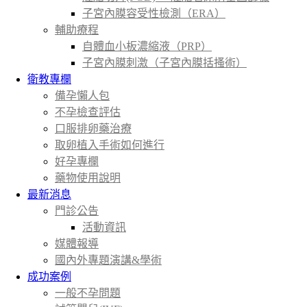
子宮內膜容受性檢測（ERA）
輔助療程
自體血小板濃縮液（PRP）
子宮內膜刺激（子宮內膜括搔術）
衛教專欄
備孕懶人包
不孕檢查評估
口服排卵藥治療
取卵植入手術如何進行
好孕專欄
藥物使用說明
最新消息
門診公告
活動資訊
媒體報導
國內外專題演講&學術
成功案例
一般不孕問題