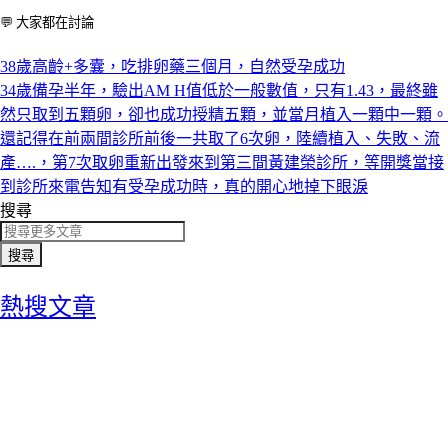
💬 大家都在討論
38歲高齡+多囊，吃排卵藥三個月，自然受孕成功
34歲備孕半年，驗出AM H值低於一般數值，只有1.43，最終雖
然只取到五顆卵，卻也成功授精五顆，並當月植入一顆中一顆。
還記得在前兩間診所前後一共取了6次卵，陸續植入、失敗、流
產….，第7次取卵重新出發來到第三間黃建榮診所，等開獎當接
到診所來電告知有受孕成功時，真的開心地掉下眼淚
搜尋
搜尋
熱搜文章