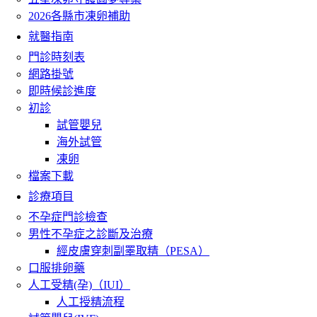
2026各縣市凍卵補助
就醫指南
門診時刻表
網路掛號
即時候診進度
初診
試管嬰兒
海外試管
凍卵
檔案下載
診療項目
不孕症門診檢查
男性不孕症之診斷及治療
經皮膚穿刺副睪取精（PESA）
口服排卵藥
人工受精(孕)（IUI）
人工授精流程