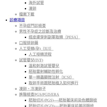
海外試管
凍卵
檔案下載
診療項目
不孕症門診檢查
男性不孕症之診斷及治療
經皮膚穿刺副睪取精（PESA）
口服排卵藥
人工受精(孕)（IUI）
人工授精流程
試管嬰兒(IVF)
溫和刺激試管嬰兒
胚胎雷射輔助性孵化
單一精蟲顯微注射（ICSI）
取卵手術跟胚胎植入如何進行
凍卵、冷凍卵子
進階檢查PGS/PGD/ERA
胚胎切片(PGS)──胚胎著床前染色體篩檢
胚胎切片(PGD)──胚胎著床前基因篩檢