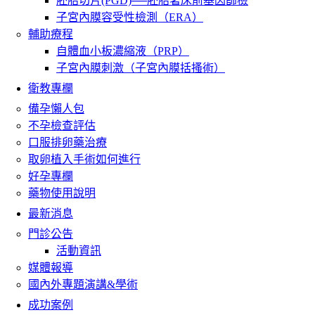
胚胎切片(PGD)──胚胎著床前基因篩檢
子宮內膜容受性檢測（ERA）
輔助療程
自體血小板濃縮液（PRP）
子宮內膜刺激（子宮內膜括搔術）
衛教專欄
備孕懶人包
不孕檢查評估
口服排卵藥治療
取卵植入手術如何進行
好孕專欄
藥物使用說明
最新消息
門診公告
活動資訊
媒體報導
國內外專題演講&學術
成功案例