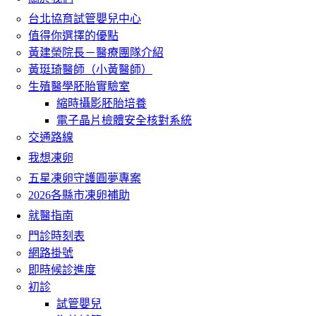
台北協育試管嬰兒中心
值得你選擇的優點
黃建榮院長－醫療團隊介紹
黃珽琦醫師（小黃醫師）
生殖醫學胚胎實驗室
縮時攝影胚胎培養
電子晶片檢體安全核對系統
交通路線
我想凍卵
五星凍卵守護圓夢專案
2026各縣市凍卵補助
就醫指南
門診時刻表
網路掛號
即時候診進度
初診
試管嬰兒