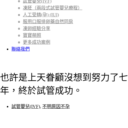
試管嬰兒(IVF)
凍胚（兩段式試管嬰兒療程）
人工受精(孕) (IUI)
服用口服排卵藥自然同房
凍卵經驗分享
寶寶萌照
更多成功案例
聯絡我們
首頁
成功案例
＞
也許是上天眷顧沒想到努力了七
年，終於試管成功。
試管嬰兒(IVF)
,
不明原因不孕