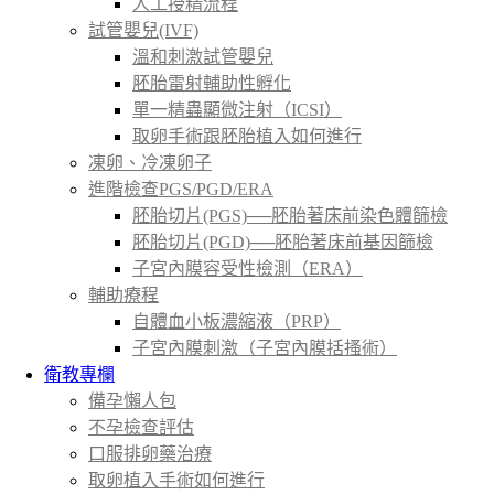
人工授精流程
試管嬰兒(IVF)
溫和刺激試管嬰兒
胚胎雷射輔助性孵化
單一精蟲顯微注射（ICSI）
取卵手術跟胚胎植入如何進行
凍卵、冷凍卵子
進階檢查PGS/PGD/ERA
胚胎切片(PGS)──胚胎著床前染色體篩檢
胚胎切片(PGD)──胚胎著床前基因篩檢
子宮內膜容受性檢測（ERA）
輔助療程
自體血小板濃縮液（PRP）
子宮內膜刺激（子宮內膜括搔術）
衛教專欄
備孕懶人包
不孕檢查評估
口服排卵藥治療
取卵植入手術如何進行