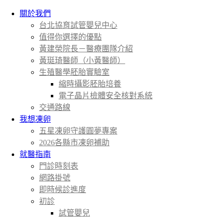
關於我們
台北協育試管嬰兒中心
值得你選擇的優點
黃建榮院長－醫療團隊介紹
黃珽琦醫師（小黃醫師）
生殖醫學胚胎實驗室
縮時攝影胚胎培養
電子晶片檢體安全核對系統
交通路線
我想凍卵
五星凍卵守護圓夢專案
2026各縣市凍卵補助
就醫指南
門診時刻表
網路掛號
即時候診進度
初診
試管嬰兒