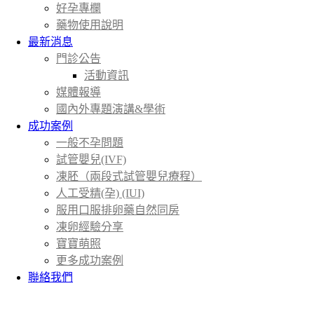
好孕專欄
藥物使用說明
最新消息
門診公告
活動資訊
媒體報導
國內外專題演講&學術
成功案例
一般不孕問題
試管嬰兒(IVF)
凍胚（兩段式試管嬰兒療程）
人工受精(孕) (IUI)
服用口服排卵藥自然同房
凍卵經驗分享
寶寶萌照
更多成功案例
聯絡我們