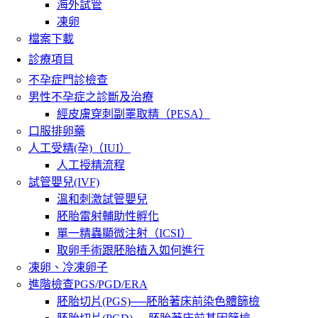
海外試管
凍卵
檔案下載
診療項目
不孕症門診檢查
男性不孕症之診斷及治療
經皮膚穿刺副睪取精（PESA）
口服排卵藥
人工受精(孕)（IUI）
人工授精流程
試管嬰兒(IVF)
溫和刺激試管嬰兒
胚胎雷射輔助性孵化
單一精蟲顯微注射（ICSI）
取卵手術跟胚胎植入如何進行
凍卵、冷凍卵子
進階檢查PGS/PGD/ERA
胚胎切片(PGS)──胚胎著床前染色體篩檢