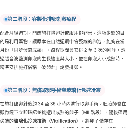
第二階段：客製化排卵刺激療程
配合月經週期，開始施打排卵針或服用排卵藥。這項步驟的目
的是利用藥物，讓原本在自然週期中會萎縮的卵泡，能夠在當
月份「同步發育成熟」。療程期間會安排 2 至 3 次的回診，透
過超音波監測卵泡的生長速度與大小，並在卵泡大小成熟時，
精準安排施打俗稱「破卵針」誘發排卵。
第三階段：無痛取卵手術與玻璃化急速冷凍
在施打破卵針後約 34 至 36 小時內進行取卵手術。胚胎師會在
顯微鏡下立即確認並挑選出成熟的卵子（MII 階段），隨後運用
尖端的
玻璃化冷凍技術（Vitrification）
，將卵子儲存在