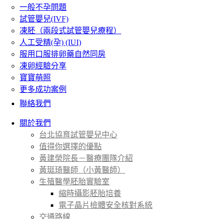
一般不孕問題
試管嬰兒(IVF)
凍胚（兩段式試管嬰兒療程）
人工受精(孕) (IUI)
服用口服排卵藥自然同房
凍卵經驗分享
寶寶萌照
更多成功案例
聯絡我們
關於我們
台北協育試管嬰兒中心
值得你選擇的優點
黃建榮院長－醫療團隊介紹
黃珽琦醫師（小黃醫師）
生殖醫學胚胎實驗室
縮時攝影胚胎培養
電子晶片檢體安全核對系統
交通路線