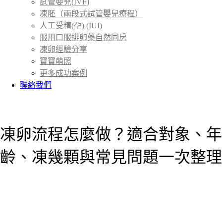
試管嬰兒(IVF)
凍胚（兩段式試管嬰兒療程）
人工受精(孕) (IUI)
服用口服排卵藥自然同房
凍卵經驗分享
寶寶萌照
更多成功案例
聯絡我們
首頁
衛教專欄
＞
凍卵流程怎麼做？適合對象、年
齡、凍幾顆與常見問題一次整理