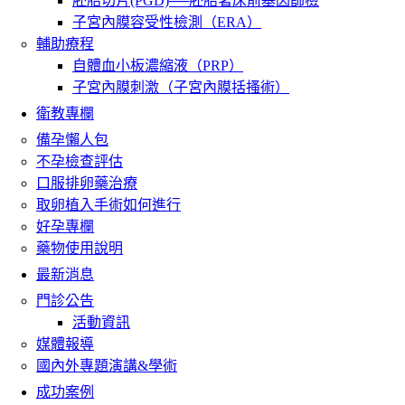
胚胎切片(PGD)──胚胎著床前基因篩檢
子宮內膜容受性檢測（ERA）
輔助療程
自體血小板濃縮液（PRP）
子宮內膜刺激（子宮內膜括搔術）
衛教專欄
備孕懶人包
不孕檢查評估
口服排卵藥治療
取卵植入手術如何進行
好孕專欄
藥物使用說明
最新消息
門診公告
活動資訊
媒體報導
國內外專題演講&學術
成功案例