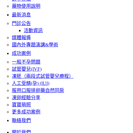
藥物使用說明
最新消息
門診公告
活動資訊
媒體報導
國內外專題演講&學術
成功案例
一般不孕問題
試管嬰兒(IVF)
凍胚（兩段式試管嬰兒療程）
人工受精(孕) (IUI)
服用口服排卵藥自然同房
凍卵經驗分享
寶寶萌照
更多成功案例
聯絡我們
關於我們