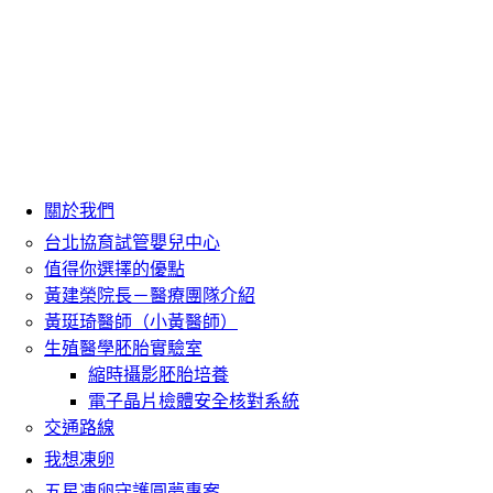
關於我們
台北協育試管嬰兒中心
值得你選擇的優點
黃建榮院長－醫療團隊介紹
黃珽琦醫師（小黃醫師）
生殖醫學胚胎實驗室
縮時攝影胚胎培養
電子晶片檢體安全核對系統
交通路線
我想凍卵
五星凍卵守護圓夢專案