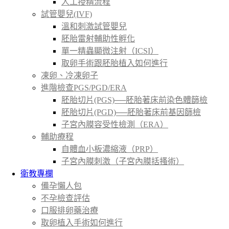
人工授精流程
試管嬰兒(IVF)
溫和刺激試管嬰兒
胚胎雷射輔助性孵化
單一精蟲顯微注射（ICSI）
取卵手術跟胚胎植入如何進行
凍卵、冷凍卵子
進階檢查PGS/PGD/ERA
胚胎切片(PGS)──胚胎著床前染色體篩檢
胚胎切片(PGD)──胚胎著床前基因篩檢
子宮內膜容受性檢測（ERA）
輔助療程
自體血小板濃縮液（PRP）
子宮內膜刺激（子宮內膜括搔術）
衛教專欄
備孕懶人包
不孕檢查評估
口服排卵藥治療
取卵植入手術如何進行