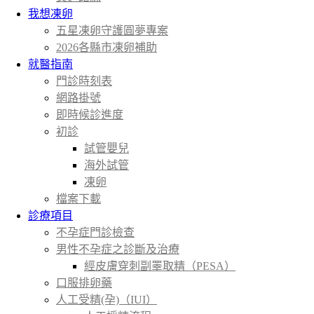
我想凍卵
五星凍卵守護圓夢專案
2026各縣市凍卵補助
就醫指南
門診時刻表
網路掛號
即時候診進度
初診
試管嬰兒
海外試管
凍卵
檔案下載
診療項目
不孕症門診檢查
男性不孕症之診斷及治療
經皮膚穿刺副睪取精（PESA）
口服排卵藥
人工受精(孕)（IUI）