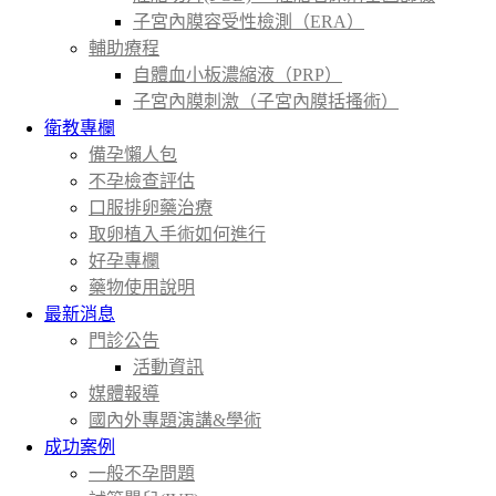
子宮內膜容受性檢測（ERA）
輔助療程
自體血小板濃縮液（PRP）
子宮內膜刺激（子宮內膜括搔術）
衛教專欄
備孕懶人包
不孕檢查評估
口服排卵藥治療
取卵植入手術如何進行
好孕專欄
藥物使用說明
最新消息
門診公告
活動資訊
媒體報導
國內外專題演講&學術
成功案例
一般不孕問題