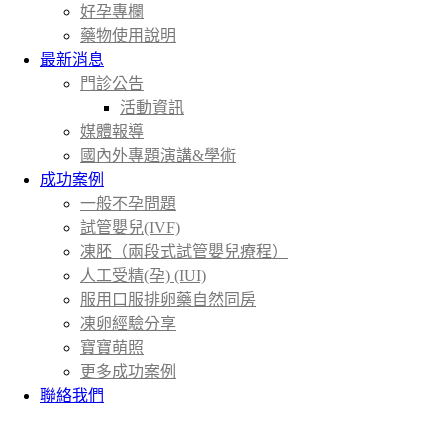
好孕專欄
藥物使用說明
最新消息
門診公告
活動資訊
媒體報導
國內外專題演講&學術
成功案例
一般不孕問題
試管嬰兒(IVF)
凍胚（兩段式試管嬰兒療程）
人工受精(孕) (IUI)
服用口服排卵藥自然同房
凍卵經驗分享
寶寶萌照
更多成功案例
聯絡我們