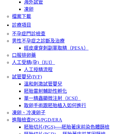
海外試管
凍卵
檔案下載
診療項目
不孕症門診檢查
男性不孕症之診斷及治療
經皮膚穿刺副睪取精（PESA）
口服排卵藥
人工受精(孕)（IUI）
人工授精流程
試管嬰兒(IVF)
溫和刺激試管嬰兒
胚胎雷射輔助性孵化
單一精蟲顯微注射（ICSI）
取卵手術跟胚胎植入如何進行
凍卵、冷凍卵子
進階檢查PGS/PGD/ERA
胚胎切片(PGS)──胚胎著床前染色體篩檢