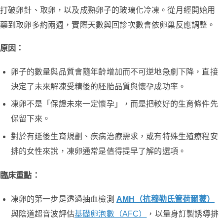
打破卵針、取卵，以及成熟卵子的玻璃化冷凍。從月經開始用
藥到取卵多約兩週，實際天數與回診次數會依卵巢反應調整。
原因：
卵子的數量與品質會隨年齡增加而不可逆地急劇下降，直接
決定了未來解凍受精後的胚胎品質與懷孕成功率。
凍卵不是「保證未來一定懷孕」，而是把較好的生育條件先
保留下來。
對於有延後生育規劃、疾病治療需求，或有特殊生殖療程安
排的女性來說，凍卵通常是值得提早了解的選項。
臨床重點：
凍卵的第一步是透過抽血檢測
AMH（抗穆勒氏管荷爾蒙）
與陰道超音波評估
基礎卵泡數（AFC）
，以量身訂製誘導排