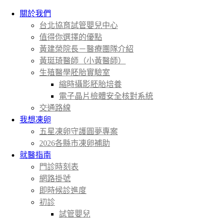
關於我們
台北協育試管嬰兒中心
值得你選擇的優點
黃建榮院長－醫療團隊介紹
黃珽琦醫師（小黃醫師）
生殖醫學胚胎實驗室
縮時攝影胚胎培養
電子晶片檢體安全核對系統
交通路線
我想凍卵
五星凍卵守護圓夢專案
2026各縣市凍卵補助
就醫指南
門診時刻表
網路掛號
即時候診進度
初診
試管嬰兒