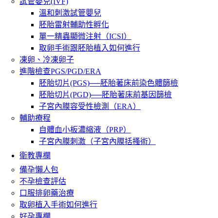
試管嬰兒(IVF)
溫和刺激試管嬰兒
胚胎雷射輔助性孵化
單一精蟲顯微注射（ICSI）
取卵手術跟胚胎植入如何進行
凍卵、冷凍卵子
進階檢查PGS/PGD/ERA
胚胎切片(PGS)──胚胎著床前染色體篩檢
胚胎切片(PGD)──胚胎著床前基因篩檢
子宮內膜容受性檢測（ERA）
輔助療程
自體血小板濃縮液（PRP）
子宮內膜刺激（子宮內膜括搔術）
衛教專欄
備孕懶人包
不孕檢查評估
口服排卵藥治療
取卵植入手術如何進行
好孕專欄