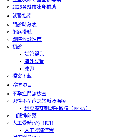
2026各縣市凍卵補助
就醫指南
門診時刻表
網路掛號
即時候診進度
初診
試管嬰兒
海外試管
凍卵
檔案下載
診療項目
不孕症門診檢查
男性不孕症之診斷及治療
經皮膚穿刺副睪取精（PESA）
口服排卵藥
人工受精(孕)（IUI）
人工授精流程