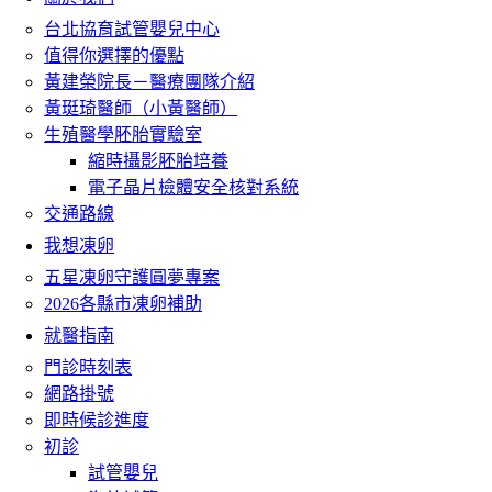
台北協育試管嬰兒中心
值得你選擇的優點
黃建榮院長－醫療團隊介紹
黃珽琦醫師（小黃醫師）
生殖醫學胚胎實驗室
縮時攝影胚胎培養
電子晶片檢體安全核對系統
交通路線
我想凍卵
五星凍卵守護圓夢專案
2026各縣市凍卵補助
就醫指南
門診時刻表
網路掛號
即時候診進度
初診
試管嬰兒