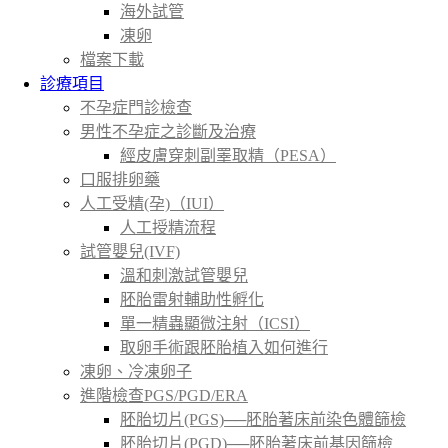
海外試管
凍卵
檔案下載
診療項目
不孕症門診檢查
男性不孕症之診斷及治療
經皮膚穿刺副睪取精（PESA）
口服排卵藥
人工受精(孕)（IUI）
人工授精流程
試管嬰兒(IVF)
溫和刺激試管嬰兒
胚胎雷射輔助性孵化
單一精蟲顯微注射（ICSI）
取卵手術跟胚胎植入如何進行
凍卵、冷凍卵子
進階檢查PGS/PGD/ERA
胚胎切片(PGS)──胚胎著床前染色體篩檢
胚胎切片(PGD)──胚胎著床前基因篩檢