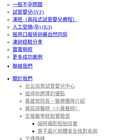
一般不孕問題
試管嬰兒(IVF)
凍胚（兩段式試管嬰兒療程）
人工受精(孕) (IUI)
服用口服排卵藥自然同房
凍卵經驗分享
寶寶萌照
更多成功案例
聯絡我們
關於我們
台北協育試管嬰兒中心
值得你選擇的優點
黃建榮院長－醫療團隊介紹
黃珽琦醫師（小黃醫師）
生殖醫學胚胎實驗室
縮時攝影胚胎培養
電子晶片檢體安全核對系統
交通路線