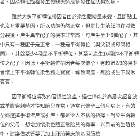
者，因為轉位過程發生微缺失造成多發性症狀與疾病。
雖然大多
平衡轉位帶因者由於染色體總量未變
，且
斷點上
也沒有重要基因
，
所以功能仍然正常
，但是其生殖細胞在減數
分裂後，產生異常配子的機率非常高，可產生至少
6
種配子，其
中只有一種配子是正常，一種是平衡轉位（與父親或母親相
同），其餘至少
4
種是不平衡轉位，甚至可產生
16
種的不平衡轉
位之配子。因此，平衡轉位帶因者每次懷孕，有超過
2/3
的機率
會懷上不平衡轉位染色體之寶寶，導致流產、死胎或生下異常
寶寶。
因平衡轉位導致的習慣性流產，
過往僅能於高層次超音波
或羊膜穿刺時才得知胎兒異常
，
通常已懷孕三個月以上
，
有的
孕婦選擇手術流產或引產
，都是
令人不捨的抉擇
。對於平衡轉
位的父母，想增加懷染色體正常胎兒的機率，以
目前的生殖技
術
，建議做試管嬰兒加上
胚胎著床前基因篩檢