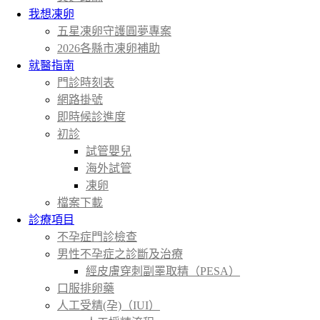
我想凍卵
五星凍卵守護圓夢專案
2026各縣市凍卵補助
就醫指南
門診時刻表
網路掛號
即時候診進度
初診
試管嬰兒
海外試管
凍卵
檔案下載
診療項目
不孕症門診檢查
男性不孕症之診斷及治療
經皮膚穿刺副睪取精（PESA）
口服排卵藥
人工受精(孕)（IUI）