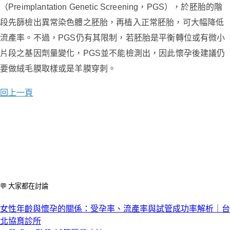
（
Preimplantation Genetic Screening
，
PGS
），於胚胎的階
段先篩檢出異常染色體之胚胎，再植入正常胚胎，可大幅降低
流產率。不過，
PGS
仍有其限制，若胚胎是平衡轉位或有微小
片段之基因劑量變化，
PGS
並不能檢測出，因此懷孕後建議仍
要做絨毛膜取樣或是羊膜穿刺。
回上一頁
💬 大家都在討論
女性年齡與懷孕的關係：受孕率、流產率與試管成功率解析｜台
北協育診所