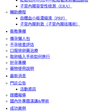
胚胎切片(PGD)──胚胎著床前基因篩檢
子宮內膜容受性檢測（ERA）
輔助療程
自體血小板濃縮液（PRP）
子宮內膜刺激（子宮內膜括搔術）
衛教專欄
備孕懶人包
不孕檢查評估
口服排卵藥治療
取卵植入手術如何進行
好孕專欄
藥物使用說明
最新消息
門診公告
活動資訊
媒體報導
國內外專題演講&學術
成功案例