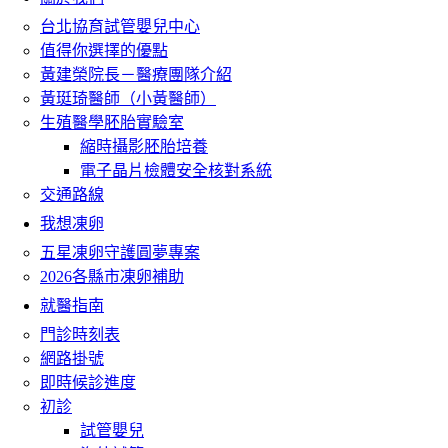
台北協育試管嬰兒中心
值得你選擇的優點
黃建榮院長－醫療團隊介紹
黃珽琦醫師（小黃醫師）
生殖醫學胚胎實驗室
縮時攝影胚胎培養
電子晶片檢體安全核對系統
交通路線
我想凍卵
五星凍卵守護圓夢專案
2026各縣市凍卵補助
就醫指南
門診時刻表
網路掛號
即時候診進度
初診
試管嬰兒