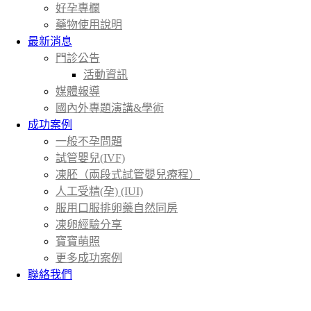
好孕專欄
藥物使用說明
最新消息
門診公告
活動資訊
媒體報導
國內外專題演講&學術
成功案例
一般不孕問題
試管嬰兒(IVF)
凍胚（兩段式試管嬰兒療程）
人工受精(孕) (IUI)
服用口服排卵藥自然同房
凍卵經驗分享
寶寶萌照
更多成功案例
聯絡我們