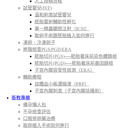
人工授精流程
試管嬰兒(IVF)
溫和刺激試管嬰兒
胚胎雷射輔助性孵化
單一精蟲顯微注射（ICSI）
取卵手術跟胚胎植入如何進行
凍卵、冷凍卵子
進階檢查PGS/PGD/ERA
胚胎切片(PGS)──胚胎著床前染色體篩檢
胚胎切片(PGD)──胚胎著床前基因篩檢
子宮內膜容受性檢測（ERA）
輔助療程
自體血小板濃縮液（PRP）
子宮內膜刺激（子宮內膜括搔術）
衛教專欄
備孕懶人包
不孕檢查評估
口服排卵藥治療
取卵植入手術如何進行