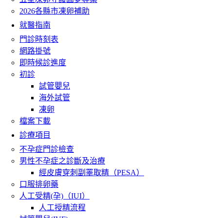
2026各縣市凍卵補助
就醫指南
門診時刻表
網路掛號
即時候診進度
初診
試管嬰兒
海外試管
凍卵
檔案下載
診療項目
不孕症門診檢查
男性不孕症之診斷及治療
經皮膚穿刺副睪取精（PESA）
口服排卵藥
人工受精(孕)（IUI）
人工授精流程