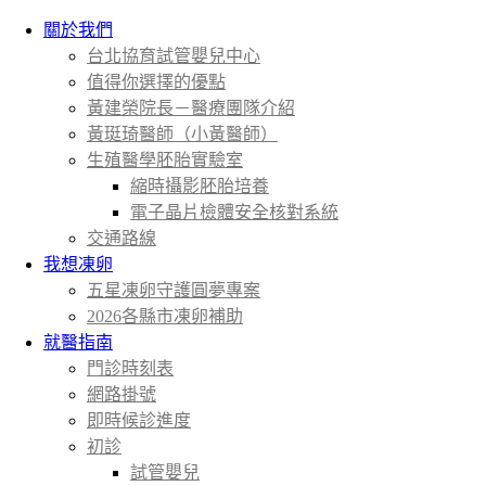
關於我們
台北協育試管嬰兒中心
值得你選擇的優點
黃建榮院長－醫療團隊介紹
黃珽琦醫師（小黃醫師）
生殖醫學胚胎實驗室
縮時攝影胚胎培養
電子晶片檢體安全核對系統
交通路線
我想凍卵
五星凍卵守護圓夢專案
2026各縣市凍卵補助
就醫指南
門診時刻表
網路掛號
即時候診進度
初診
試管嬰兒