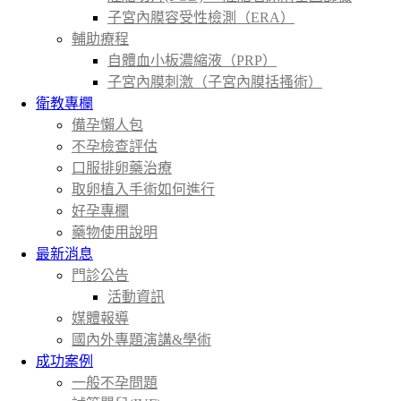
子宮內膜容受性檢測（ERA）
輔助療程
自體血小板濃縮液（PRP）
子宮內膜刺激（子宮內膜括搔術）
衛教專欄
備孕懶人包
不孕檢查評估
口服排卵藥治療
取卵植入手術如何進行
好孕專欄
藥物使用說明
最新消息
門診公告
活動資訊
媒體報導
國內外專題演講&學術
成功案例
一般不孕問題