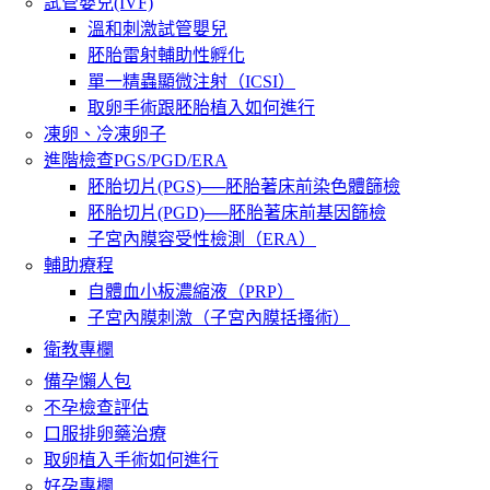
試管嬰兒(IVF)
溫和刺激試管嬰兒
胚胎雷射輔助性孵化
單一精蟲顯微注射（ICSI）
取卵手術跟胚胎植入如何進行
凍卵、冷凍卵子
進階檢查PGS/PGD/ERA
胚胎切片(PGS)──胚胎著床前染色體篩檢
胚胎切片(PGD)──胚胎著床前基因篩檢
子宮內膜容受性檢測（ERA）
輔助療程
自體血小板濃縮液（PRP）
子宮內膜刺激（子宮內膜括搔術）
衛教專欄
備孕懶人包
不孕檢查評估
口服排卵藥治療
取卵植入手術如何進行
好孕專欄