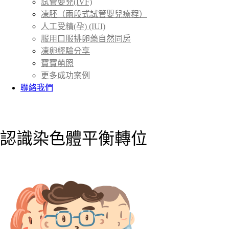
試管嬰兒(IVF)
凍胚（兩段式試管嬰兒療程）
人工受精(孕) (IUI)
服用口服排卵藥自然同房
凍卵經驗分享
寶寶萌照
更多成功案例
聯絡我們
首頁
衛教專欄
＞
認識染色體平衡轉位