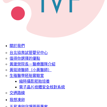
關於我們
台北協育試管嬰兒中心
值得你選擇的優點
黃建榮院長－醫療團隊介紹
黃珽琦醫師（小黃醫師）
生殖醫學胚胎實驗室
縮時攝影胚胎培養
電子晶片檢體安全核對系統
交通路線
我想凍卵
五星凍卵守護圓夢專案