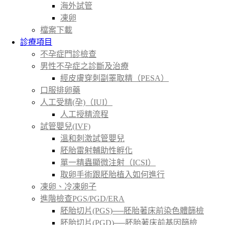
海外試管
凍卵
檔案下載
診療項目
不孕症門診檢查
男性不孕症之診斷及治療
經皮膚穿刺副睪取精（PESA）
口服排卵藥
人工受精(孕)（IUI）
人工授精流程
試管嬰兒(IVF)
溫和刺激試管嬰兒
胚胎雷射輔助性孵化
單一精蟲顯微注射（ICSI）
取卵手術跟胚胎植入如何進行
凍卵、冷凍卵子
進階檢查PGS/PGD/ERA
胚胎切片(PGS)──胚胎著床前染色體篩檢
胚胎切片(PGD)──胚胎著床前基因篩檢