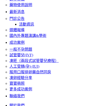
藥物使用說明
最新消息
門診公告
活動資訊
媒體報導
國內外專題演講&學術
成功案例
一般不孕問題
試管嬰兒(IVF)
凍胚（兩段式試管嬰兒療程）
人工受精(孕) (IUI)
服用口服排卵藥自然同房
凍卵經驗分享
寶寶萌照
更多成功案例
聯絡我們
關於我們