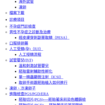
海外試管
凍卵
檔案下載
診療項目
不孕症門診檢查
男性不孕症之診斷及治療
經皮膚穿刺副睪取精（PESA）
口服排卵藥
人工受精(孕)（IUI）
人工授精流程
試管嬰兒(IVF)
溫和刺激試管嬰兒
胚胎雷射輔助性孵化
單一精蟲顯微注射（ICSI）
取卵手術跟胚胎植入如何進行
凍卵、冷凍卵子
進階檢查PGS/PGD/ERA
胚胎切片(PGS)──胚胎著床前染色體篩檢