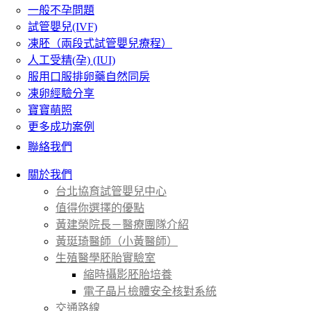
一般不孕問題
試管嬰兒(IVF)
凍胚（兩段式試管嬰兒療程）
人工受精(孕) (IUI)
服用口服排卵藥自然同房
凍卵經驗分享
寶寶萌照
更多成功案例
聯絡我們
關於我們
台北協育試管嬰兒中心
值得你選擇的優點
黃建榮院長－醫療團隊介紹
黃珽琦醫師（小黃醫師）
生殖醫學胚胎實驗室
縮時攝影胚胎培養
電子晶片檢體安全核對系統
交通路線