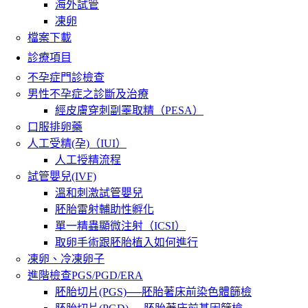
海外試管
凍卵
檔案下載
診療項目
不孕症門診檢查
男性不孕症之診斷及治療
經皮膚穿刺副睪取精（PESA）
口服排卵藥
人工受精(孕)（IUI）
人工授精流程
試管嬰兒(IVF)
溫和刺激試管嬰兒
胚胎雷射輔助性孵化
單一精蟲顯微注射（ICSI）
取卵手術跟胚胎植入如何進行
凍卵、冷凍卵子
進階檢查PGS/PGD/ERA
胚胎切片(PGS)──胚胎著床前染色體篩檢