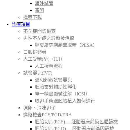
海外試管
凍卵
檔案下載
診療項目
不孕症門診檢查
男性不孕症之診斷及治療
經皮膚穿刺副睪取精（PESA）
口服排卵藥
人工受精(孕)（IUI）
人工授精流程
試管嬰兒(IVF)
溫和刺激試管嬰兒
胚胎雷射輔助性孵化
單一精蟲顯微注射（ICSI）
取卵手術跟胚胎植入如何進行
凍卵、冷凍卵子
進階檢查PGS/PGD/ERA
胚胎切片(PGS)──胚胎著床前染色體篩檢
胚胎切片(PGD)──胚胎著床前基因篩檢