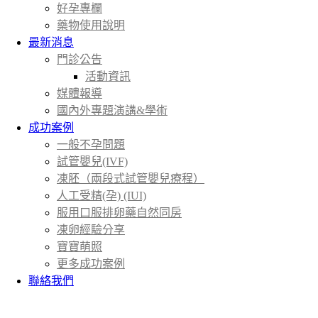
好孕專欄
藥物使用說明
最新消息
門診公告
活動資訊
媒體報導
國內外專題演講&學術
成功案例
一般不孕問題
試管嬰兒(IVF)
凍胚（兩段式試管嬰兒療程）
人工受精(孕) (IUI)
服用口服排卵藥自然同房
凍卵經驗分享
寶寶萌照
更多成功案例
聯絡我們