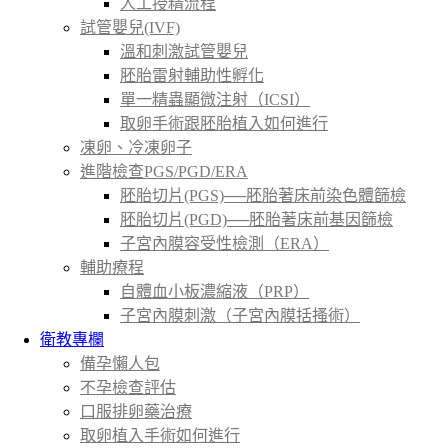
人工授精流程
試管嬰兒(IVF)
溫和刺激試管嬰兒
胚胎雷射輔助性孵化
單一精蟲顯微注射（ICSI）
取卵手術跟胚胎植入如何進行
凍卵、冷凍卵子
進階檢查PGS/PGD/ERA
胚胎切片(PGS)──胚胎著床前染色體篩檢
胚胎切片(PGD)──胚胎著床前基因篩檢
子宮內膜容受性檢測（ERA）
輔助療程
自體血小板濃縮液（PRP）
子宮內膜刺激（子宮內膜括搔術）
衛教專欄
備孕懶人包
不孕檢查評估
口服排卵藥治療
取卵植入手術如何進行