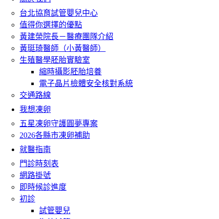
台北協育試管嬰兒中心
值得你選擇的優點
黃建榮院長－醫療團隊介紹
黃珽琦醫師（小黃醫師）
生殖醫學胚胎實驗室
縮時攝影胚胎培養
電子晶片檢體安全核對系統
交通路線
我想凍卵
五星凍卵守護圓夢專案
2026各縣市凍卵補助
就醫指南
門診時刻表
網路掛號
即時候診進度
初診
試管嬰兒