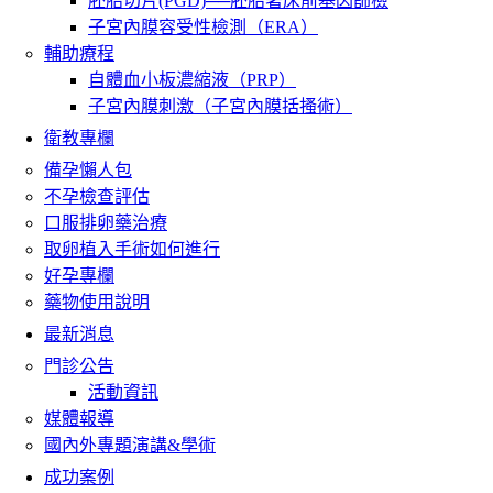
胚胎切片(PGD)──胚胎著床前基因篩檢
子宮內膜容受性檢測（ERA）
輔助療程
自體血小板濃縮液（PRP）
子宮內膜刺激（子宮內膜括搔術）
衛教專欄
備孕懶人包
不孕檢查評估
口服排卵藥治療
取卵植入手術如何進行
好孕專欄
藥物使用說明
最新消息
門診公告
活動資訊
媒體報導
國內外專題演講&學術
成功案例