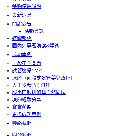
藥物使用說明
最新消息
門診公告
活動資訊
媒體報導
國內外專題演講&學術
成功案例
一般不孕問題
試管嬰兒(IVF)
凍胚（兩段式試管嬰兒療程）
人工受精(孕) (IUI)
服用口服排卵藥自然同房
凍卵經驗分享
寶寶萌照
更多成功案例
聯絡我們
關於我們