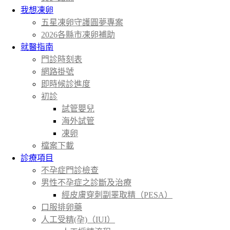
我想凍卵
五星凍卵守護圓夢專案
2026各縣市凍卵補助
就醫指南
門診時刻表
網路掛號
即時候診進度
初診
試管嬰兒
海外試管
凍卵
檔案下載
診療項目
不孕症門診檢查
男性不孕症之診斷及治療
經皮膚穿刺副睪取精（PESA）
口服排卵藥
人工受精(孕)（IUI）