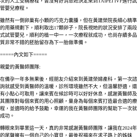
次的人工受精療程，皆沒有好消息她決定來到
TAIPEI IVF
進行試
管嬰兒療程。
雖然有一側卵巢有小顆的巧克力囊腫，但在黃建榮院長細心精準
的用藥規劃下，順利取出
17
顆卵子，院長視她的狀況安排了兩段
式試管嬰兒，順利的植一中一，一次療程就成功，也尚存續多品
質非常不錯的胚胎留存為下一胎做準備。
=====
內文如下
=====
親愛的黃醫師團隊
:
在備孕一年多無果後，經朋友介紹來到黃建榮婦產科，第一次諮
詢就感受到黃醫師的溫暖，診所環境雖然不大，但溫馨舒適，還
有小點心可取用，讓來賓在候診時可以好好休息，感謝黃醫師及
其團隊對每個來賓的用心照顧，量身為每個來賓打造最合適的療
程，並適時的給予鼓勵，幸運的我在黃醫師團隊的幫助下一次就
成功。
轉眼來到畢業這一天，真的非常感謝黃醫師團隊，讓我在
2024
年
的尾聲擁有一個自己的小寶貝，最後祝福來在求子路上的姊妹