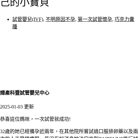
己的小寶貝
試管嬰兒(IVF)
,
不明原因不孕
,
第一次試管懷孕
,
巧克力囊
腫
婦產科暨試管嬰兒中心
2025-01-03 更新
恭喜這位媽咪，一次試管就成功
!
32
歲的她已經備孕近兩年，在其他院所嘗試過口服排卵藥以及兩