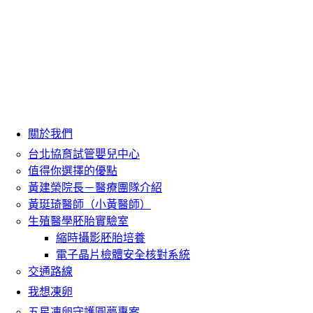
關於我們
台北協育試管嬰兒中心
值得你選擇的優點
黃建榮院長－醫療團隊介紹
黃珽琦醫師（小黃醫師）
生殖醫學胚胎實驗室
縮時攝影胚胎培養
電子晶片檢體安全核對系統
交通路線
我想凍卵
五星凍卵守護圓夢專案