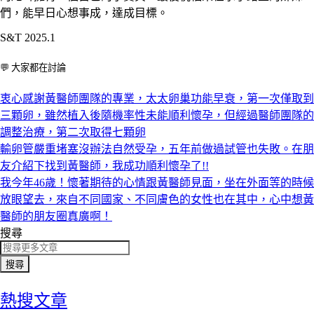
們，能早日心想事成，達成目標。
S&T 2025.1
💬 大家都在討論
衷心感謝黃醫師團隊的專業，太太卵巢功能早衰，第一次僅取到
三顆卵，雖然植入後隨機率性未能順利懷孕，但經過醫師團隊的
調整治療，第二次取得七顆卵
輸卵管嚴重堵塞沒辦法自然受孕，五年前做過試管也失敗。在朋
友介紹下找到黃醫師，我成功順利懷孕了!!
我今年46歲！懷著期待的心情跟黃醫師見面，坐在外面等的時候
放眼望去，來自不同國家、不同膚色的女性也在其中，心中想黃
醫師的朋友圈真廣啊！
搜尋
搜尋
熱搜文章