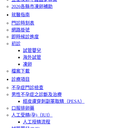
2026各縣市凍卵補助
就醫指南
門診時刻表
網路掛號
即時候診進度
初診
試管嬰兒
海外試管
凍卵
檔案下載
診療項目
不孕症門診檢查
男性不孕症之診斷及治療
經皮膚穿刺副睪取精（PESA）
口服排卵藥
人工受精(孕)（IUI）
人工授精流程