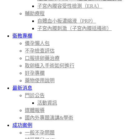
子宮內膜容受性檢測（ERA）
輔助療程
自體血小板濃縮液（PRP）
子宮內膜刺激（子宮內膜括搔術）
衛教專欄
備孕懶人包
不孕檢查評估
口服排卵藥治療
取卵植入手術如何進行
好孕專欄
藥物使用說明
最新消息
門診公告
活動資訊
媒體報導
國內外專題演講&學術
成功案例
一般不孕問題