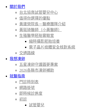
關於我們
台北協育試管嬰兒中心
值得你選擇的優點
黃建榮院長－醫療團隊介紹
黃珽琦醫師（小黃醫師）
生殖醫學胚胎實驗室
縮時攝影胚胎培養
電子晶片檢體安全核對系統
交通路線
我想凍卵
五星凍卵守護圓夢專案
2026各縣市凍卵補助
就醫指南
門診時刻表
網路掛號
即時候診進度
初診
試管嬰兒