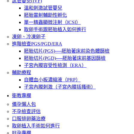
試管嬰兒(IVF)
溫和刺激試管嬰兒
胚胎雷射輔助性孵化
單一精蟲顯微注射（ICSI）
取卵手術跟胚胎植入如何進行
凍卵、冷凍卵子
進階檢查PGS/PGD/ERA
胚胎切片(PGS)──胚胎著床前染色體篩檢
胚胎切片(PGD)──胚胎著床前基因篩檢
子宮內膜容受性檢測（ERA）
輔助療程
自體血小板濃縮液（PRP）
子宮內膜刺激（子宮內膜括搔術）
衛教專欄
備孕懶人包
不孕檢查評估
口服排卵藥治療
取卵植入手術如何進行
好孕專欄