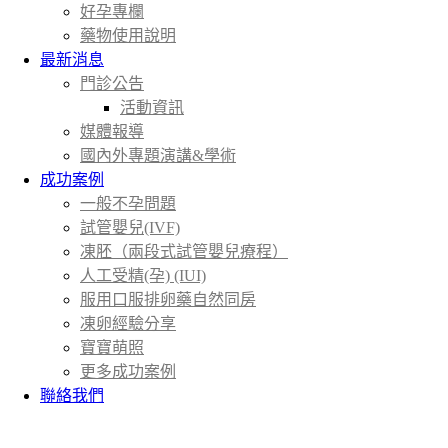
好孕專欄
藥物使用說明
最新消息
門診公告
活動資訊
媒體報導
國內外專題演講&學術
成功案例
一般不孕問題
試管嬰兒(IVF)
凍胚（兩段式試管嬰兒療程）
人工受精(孕) (IUI)
服用口服排卵藥自然同房
凍卵經驗分享
寶寶萌照
更多成功案例
聯絡我們