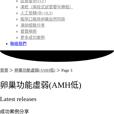
試管嬰兒(IVF)
凍胚（兩段式試管嬰兒療程）
人工受精(孕) (IUI)
服用口服排卵藥自然同房
凍卵經驗分享
寶寶萌照
更多成功案例
聯絡我們
首頁
＞
卵巢功能虛弱(AMH低)
＞
Page 3
卵巢功能虛弱(AMH低)
Latest releases
成功案例分享