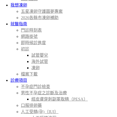
我想凍卵
五星凍卵守護圓夢專案
2026各縣市凍卵補助
就醫指南
門診時刻表
網路掛號
即時候診進度
初診
試管嬰兒
海外試管
凍卵
檔案下載
診療項目
不孕症門診檢查
男性不孕症之診斷及治療
經皮膚穿刺副睪取精（PESA）
口服排卵藥
人工受精(孕)（IUI）