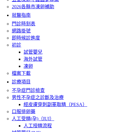
2026各縣市凍卵補助
就醫指南
門診時刻表
網路掛號
即時候診進度
初診
試管嬰兒
海外試管
凍卵
檔案下載
診療項目
不孕症門診檢查
男性不孕症之診斷及治療
經皮膚穿刺副睪取精（PESA）
口服排卵藥
人工受精(孕)（IUI）
人工授精流程