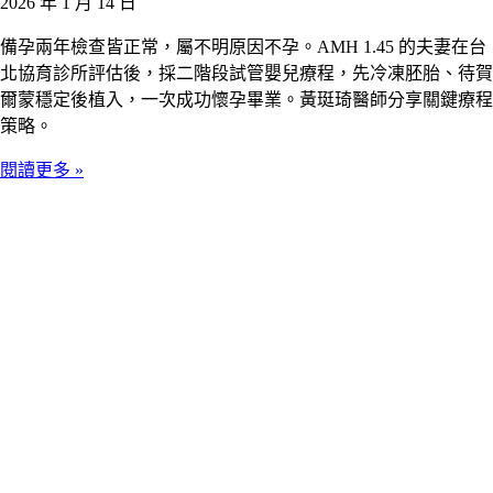
2026 年 1 月 14 日
備孕兩年檢查皆正常，屬不明原因不孕。AMH 1.45 的夫妻在台
北協育診所評估後，採二階段試管嬰兒療程，先冷凍胚胎、待賀
爾蒙穩定後植入，一次成功懷孕畢業。黃珽琦醫師分享關鍵療程
策略。
閱讀更多 »