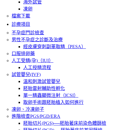
海外試管
凍卵
檔案下載
診療項目
不孕症門診檢查
男性不孕症之診斷及治療
經皮膚穿刺副睪取精（PESA）
口服排卵藥
人工受精(孕)（IUI）
人工授精流程
試管嬰兒(IVF)
溫和刺激試管嬰兒
胚胎雷射輔助性孵化
單一精蟲顯微注射（ICSI）
取卵手術跟胚胎植入如何進行
凍卵、冷凍卵子
進階檢查PGS/PGD/ERA
胚胎切片(PGS)──胚胎著床前染色體篩檢