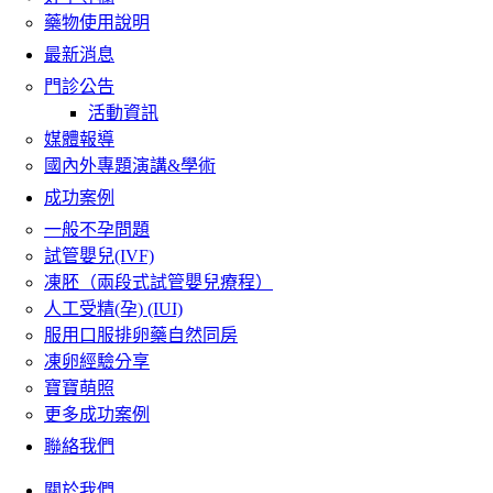
藥物使用說明
最新消息
門診公告
活動資訊
媒體報導
國內外專題演講&學術
成功案例
一般不孕問題
試管嬰兒(IVF)
凍胚（兩段式試管嬰兒療程）
人工受精(孕) (IUI)
服用口服排卵藥自然同房
凍卵經驗分享
寶寶萌照
更多成功案例
聯絡我們
關於我們