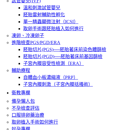
試管嬰兒(IVF)
溫和刺激試管嬰兒
胚胎雷射輔助性孵化
單一精蟲顯微注射（ICSI）
取卵手術跟胚胎植入如何進行
凍卵、冷凍卵子
進階檢查PGS/PGD/ERA
胚胎切片(PGS)──胚胎著床前染色體篩檢
胚胎切片(PGD)──胚胎著床前基因篩檢
子宮內膜容受性檢測（ERA）
輔助療程
自體血小板濃縮液（PRP）
子宮內膜刺激（子宮內膜括搔術）
衛教專欄
備孕懶人包
不孕檢查評估
口服排卵藥治療
取卵植入手術如何進行
好孕專欄