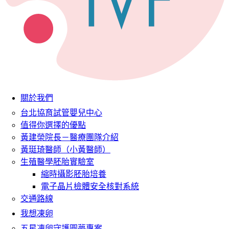
關於我們
台北協育試管嬰兒中心
值得你選擇的優點
黃建榮院長－醫療團隊介紹
黃珽琦醫師（小黃醫師）
生殖醫學胚胎實驗室
縮時攝影胚胎培養
電子晶片檢體安全核對系統
交通路線
我想凍卵
五星凍卵守護圓夢專案