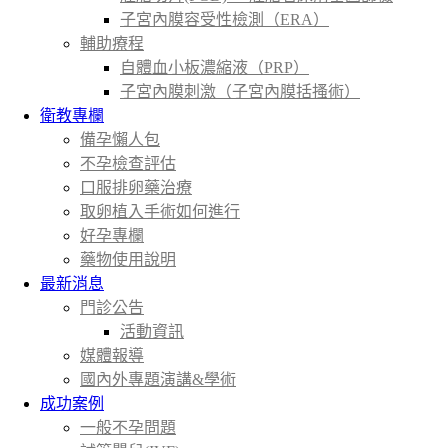
子宮內膜容受性檢測（ERA）
輔助療程
自體血小板濃縮液（PRP）
子宮內膜刺激（子宮內膜括搔術）
衛教專欄
備孕懶人包
不孕檢查評估
口服排卵藥治療
取卵植入手術如何進行
好孕專欄
藥物使用說明
最新消息
門診公告
活動資訊
媒體報導
國內外專題演講&學術
成功案例
一般不孕問題