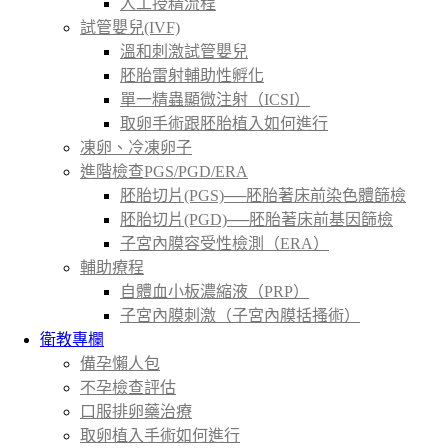
人工授精流程
試管嬰兒(IVF)
溫和刺激試管嬰兒
胚胎雷射輔助性孵化
單一精蟲顯微注射（ICSI）
取卵手術跟胚胎植入如何進行
凍卵、冷凍卵子
進階檢查PGS/PGD/ERA
胚胎切片(PGS)──胚胎著床前染色體篩檢
胚胎切片(PGD)──胚胎著床前基因篩檢
子宮內膜容受性檢測（ERA）
輔助療程
自體血小板濃縮液（PRP）
子宮內膜刺激（子宮內膜括搔術）
衛教專欄
備孕懶人包
不孕檢查評估
口服排卵藥治療
取卵植入手術如何進行