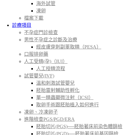
海外試管
凍卵
檔案下載
診療項目
不孕症門診檢查
男性不孕症之診斷及治療
經皮膚穿刺副睪取精（PESA）
口服排卵藥
人工受精(孕)（IUI）
人工授精流程
試管嬰兒(IVF)
溫和刺激試管嬰兒
胚胎雷射輔助性孵化
單一精蟲顯微注射（ICSI）
取卵手術跟胚胎植入如何進行
凍卵、冷凍卵子
進階檢查PGS/PGD/ERA
胚胎切片(PGS)──胚胎著床前染色體篩檢
胚胎切片(PGD)──胚胎著床前基因篩檢