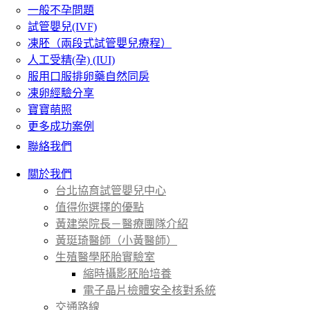
一般不孕問題
試管嬰兒(IVF)
凍胚（兩段式試管嬰兒療程）
人工受精(孕) (IUI)
服用口服排卵藥自然同房
凍卵經驗分享
寶寶萌照
更多成功案例
聯絡我們
關於我們
台北協育試管嬰兒中心
值得你選擇的優點
黃建榮院長－醫療團隊介紹
黃珽琦醫師（小黃醫師）
生殖醫學胚胎實驗室
縮時攝影胚胎培養
電子晶片檢體安全核對系統
交通路線