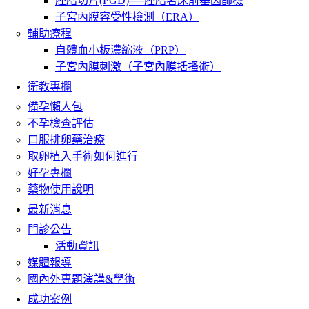
胚胎切片(PGD)──胚胎著床前基因篩檢
子宮內膜容受性檢測（ERA）
輔助療程
自體血小板濃縮液（PRP）
子宮內膜刺激（子宮內膜括搔術）
衛教專欄
備孕懶人包
不孕檢查評估
口服排卵藥治療
取卵植入手術如何進行
好孕專欄
藥物使用說明
最新消息
門診公告
活動資訊
媒體報導
國內外專題演講&學術
成功案例