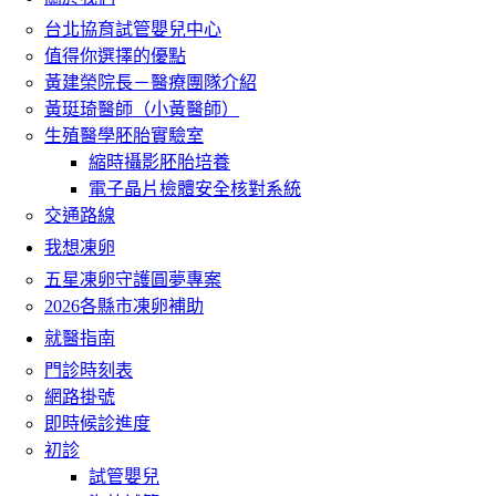
台北協育試管嬰兒中心
值得你選擇的優點
黃建榮院長－醫療團隊介紹
黃珽琦醫師（小黃醫師）
生殖醫學胚胎實驗室
縮時攝影胚胎培養
電子晶片檢體安全核對系統
交通路線
我想凍卵
五星凍卵守護圓夢專案
2026各縣市凍卵補助
就醫指南
門診時刻表
網路掛號
即時候診進度
初診
試管嬰兒