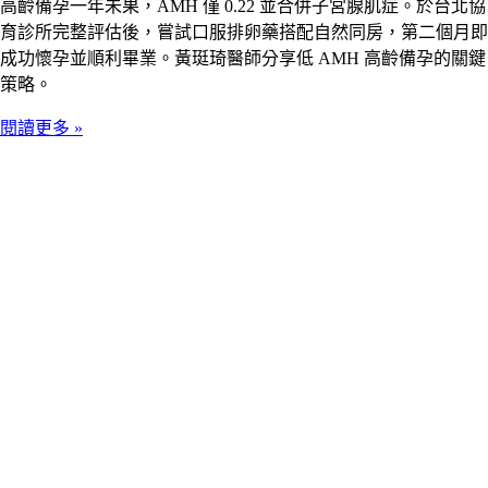
高齡備孕一年未果，AMH 僅 0.22 並合併子宮腺肌症。於台北協
育診所完整評估後，嘗試口服排卵藥搭配自然同房，第二個月即
成功懷孕並順利畢業。黃珽琦醫師分享低 AMH 高齡備孕的關鍵
策略。
閱讀更多 »