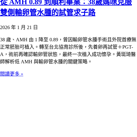
從 AMH 0.89 到順利畢業：38歲媽咪克服
雙側輸卵管水腫的試管求子路
2026 年 1 月 21 日
38 歲、AMH 由 1 降至 0.89，曾因輸卵管水腫手術且外院首療無
正常胚胎可植入。轉至台北協育診所後，先養卵再試管＋PGT-
A，術前再確認輸卵管狀態，最終一次植入成功懷孕。黃珽琦醫
師解析低 AMH 與輸卵管水腫的關鍵策略。
閱讀更多 »