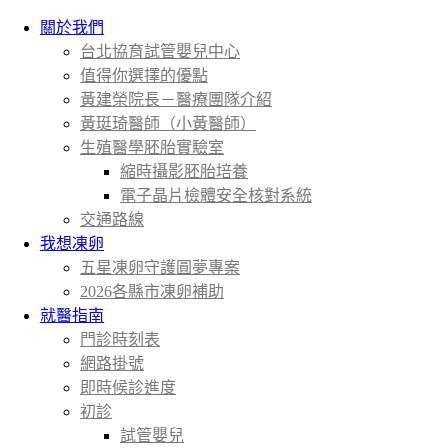
關於我們
台北協育試管嬰兒中心
值得你選擇的優點
黃建榮院長－醫療團隊介紹
黃珽琦醫師（小黃醫師）
生殖醫學胚胎實驗室
縮時攝影胚胎培養
電子晶片檢體安全核對系統
交通路線
我想凍卵
五星凍卵守護圓夢專案
2026各縣市凍卵補助
就醫指南
門診時刻表
網路掛號
即時候診進度
初診
試管嬰兒